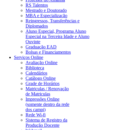
RS Talentos
Mestrado e Doutorado
MBA e Especialização
Reingressos, Transferências e
Diplomados
Aluno Especial, Programa Aluno
Especial na Terceira Idade e Aluno
Ouvinte
Graduação EAD
Bolsas e Financiamentos
Serviços Online
Avaliação Online
Biblioteca
Calendários
Catálogo Online
Grade de Horários
Matriculas / Renovação
de Matriculas
Impressões Online
(somente dentro da rede
dos campi)
Rede Wi-fi
Sistema de Registro da
Produção Docente