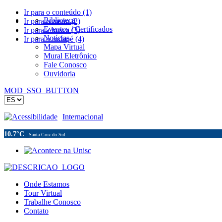
Ir para o conteúdo (1)
Biblioteca
Ir para o menu (2)
Eventos / Certificados
Ir para a busca (3)
Notícias
Ir para o rodapé (4)
Mapa Virtual
Mural Eletrônico
Fale Conosco
Ouvidoria
MOD_SSO_BUTTON
Acessibilidade
Internacional
10.7°C
Santa Cruz do Sul
Onde Estamos
Tour Virtual
Trabalhe Conosco
Contato