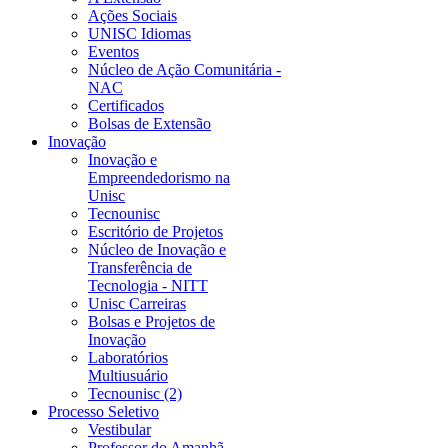
Ações Sociais
UNISC Idiomas
Eventos
Núcleo de Ação Comunitária -
NAC
Certificados
Bolsas de Extensão
Inovação
Inovação e
Empreendedorismo na
Unisc
Tecnounisc
Escritório de Projetos
Núcleo de Inovação e
Transferência de
Tecnologia - NITT
Unisc Carreiras
Bolsas e Projetos de
Inovação
Laboratórios
Multiusuário
Tecnounisc (2)
Processo Seletivo
Vestibular
Professor do Amanhã