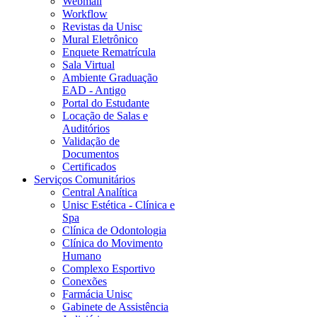
Webmail
Workflow
Revistas da Unisc
Mural Eletrônico
Enquete Rematrícula
Sala Virtual
Ambiente Graduação
EAD - Antigo
Portal do Estudante
Locação de Salas e
Auditórios
Validação de
Documentos
Certificados
Serviços Comunitários
Central Analítica
Unisc Estética - Clínica e
Spa
Clínica de Odontologia
Clínica do Movimento
Humano
Complexo Esportivo
Conexões
Farmácia Unisc
Gabinete de Assistência