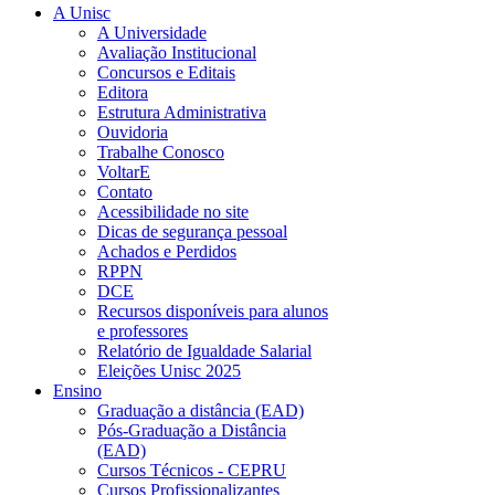
A Unisc
A Universidade
Avaliação Institucional
Concursos e Editais
Editora
Estrutura Administrativa
Ouvidoria
Trabalhe Conosco
VoltarE
Contato
Acessibilidade no site
Dicas de segurança pessoal
Achados e Perdidos
RPPN
DCE
Recursos disponíveis para alunos
e professores
Relatório de Igualdade Salarial
Eleições Unisc 2025
Ensino
Graduação a distância (EAD)
Pós-Graduação a Distância
(EAD)
Cursos Técnicos - CEPRU
Cursos Profissionalizantes