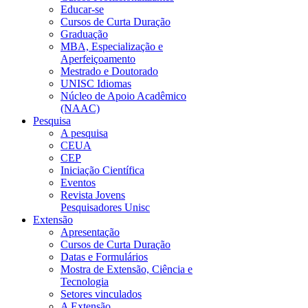
Educar-se
Cursos de Curta Duração
Graduação
MBA, Especialização e
Aperfeiçoamento
Mestrado e Doutorado
UNISC Idiomas
Núcleo de Apoio Acadêmico
(NAAC)
Pesquisa
A pesquisa
CEUA
CEP
Iniciação Científica
Eventos
Revista Jovens
Pesquisadores Unisc
Extensão
Apresentação
Cursos de Curta Duração
Datas e Formulários
Mostra de Extensão, Ciência e
Tecnologia
Setores vinculados
A Extensão