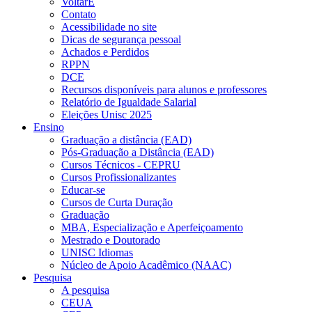
VoltarE
Contato
Acessibilidade no site
Dicas de segurança pessoal
Achados e Perdidos
RPPN
DCE
Recursos disponíveis para alunos e professores
Relatório de Igualdade Salarial
Eleições Unisc 2025
Ensino
Graduação a distância (EAD)
Pós-Graduação a Distância (EAD)
Cursos Técnicos - CEPRU
Cursos Profissionalizantes
Educar-se
Cursos de Curta Duração
Graduação
MBA, Especialização e Aperfeiçoamento
Mestrado e Doutorado
UNISC Idiomas
Núcleo de Apoio Acadêmico (NAAC)
Pesquisa
A pesquisa
CEUA