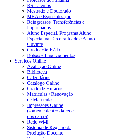
RS Talentos
Mestrado e Doutorado
MBA e Especialização
Reingressos, Transferências e
Diplomados
Aluno Especial, Programa Aluno
Especial na Terceira Idade e Aluno
Ouvinte
Graduação EAD
Bolsas e Financiamentos
Serviços Online
Avaliação Online
Biblioteca
Calendários
Catálogo Online
Grade de Horários
Matriculas / Renovação
de Matriculas
Impressões Online
(somente dentro da rede
dos campi)
Rede Wi-fi
Sistema de Registro da
Produção Docente