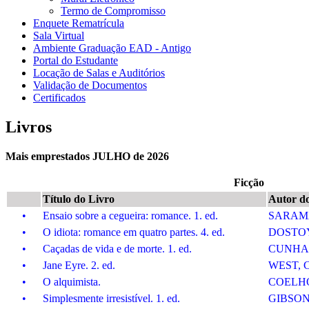
Termo de Compromisso
Enquete Rematrícula
Sala Virtual
Ambiente Graduação EAD - Antigo
Portal do Estudante
Locação de Salas e Auditórios
Validação de Documentos
Certificados
Livros
Mais emprestados JULHO de 2026
Ficção
Título do Livro
Autor d
•
Ensaio sobre a cegueira: romance. 1. ed.
SARAMA
•
O idiota: romance em quatro partes. 4. ed.
DOSTOY
•
Caçadas de vida e de morte. 1. ed.
CUNHA, J
•
Jane Eyre. 2. ed.
WEST, C
•
O alquimista.
COELHO,
•
Simplesmente irresistível. 1. ed.
GIBSON,