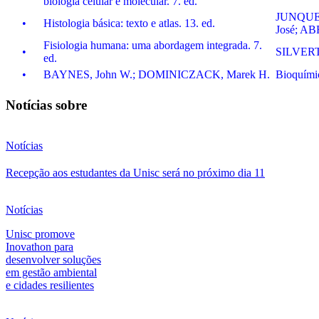
biologia celular e molecular. 7. ed.
JUNQUEI
•
Histologia básica: texto e atlas. 13. ed.
José; A
Fisiologia humana: uma abordagem integrada. 7.
•
SILVERT
ed.
•
BAYNES, John W.; DOMINICZACK, Marek H.
Bioquímic
Notícias sobre
Notícias
Recepção aos estudantes da Unisc será no próximo dia 11
Notícias
Unisc promove
Inovathon para
desenvolver soluções
em gestão ambiental
e cidades resilientes