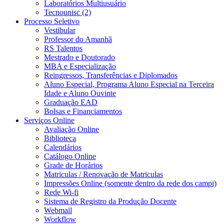
Laboratórios Multiusuário
Tecnounisc (2)
Processo Seletivo
Vestibular
Professor do Amanhã
RS Talentos
Mestrado e Doutorado
MBA e Especialização
Reingressos, Transferências e Diplomados
Aluno Especial, Programa Aluno Especial na Terceira
Idade e Aluno Ouvinte
Graduação EAD
Bolsas e Financiamentos
Serviços Online
Avaliação Online
Biblioteca
Calendários
Catálogo Online
Grade de Horários
Matriculas / Renovação de Matriculas
Impressões Online (somente dentro da rede dos campi)
Rede Wi-fi
Sistema de Registro da Produção Docente
Webmail
Workflow