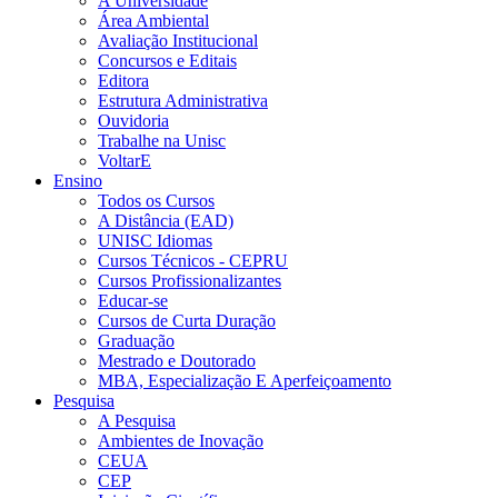
A Universidade
Área Ambiental
Avaliação Institucional
Concursos e Editais
Editora
Estrutura Administrativa
Ouvidoria
Trabalhe na Unisc
VoltarE
Ensino
Todos os Cursos
A Distância (EAD)
UNISC Idiomas
Cursos Técnicos - CEPRU
Cursos Profissionalizantes
Educar-se
Cursos de Curta Duração
Graduação
Mestrado e Doutorado
MBA, Especialização E Aperfeiçoamento
Pesquisa
A Pesquisa
Ambientes de Inovação
CEUA
CEP