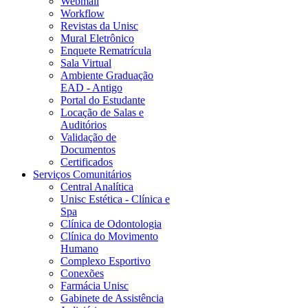
Webmail
Workflow
Revistas da Unisc
Mural Eletrônico
Enquete Rematrícula
Sala Virtual
Ambiente Graduação
EAD - Antigo
Portal do Estudante
Locação de Salas e
Auditórios
Validação de
Documentos
Certificados
Serviços Comunitários
Central Analítica
Unisc Estética - Clínica e
Spa
Clínica de Odontologia
Clínica do Movimento
Humano
Complexo Esportivo
Conexões
Farmácia Unisc
Gabinete de Assistência