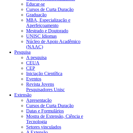
Educar-se
Cursos de Curta Duração
Graduação
MBA, Especialização e
Aperfeiçoamento
Mestrado e Doutorado
UNISC Idiomas
Núcleo de Apoio Acadêmico
(NAAC)
Pesquisa
A pesquisa
CEUA
CEP
Iniciação Científica
Eventos
Revista Jovens
Pesquisadores Unisc
Extensão
Apresentação
Cursos de Curta Duração
Datas e Formulários
Mostra de Extensão, Ciência e
Tecnologia
Setores vinculados
A Extensão