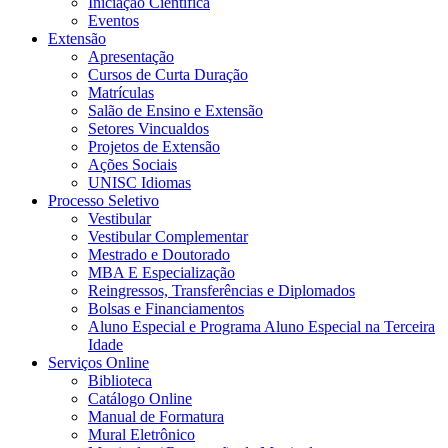
Iniciação Científica
Eventos
Extensão
Apresentação
Cursos de Curta Duração
Matrículas
Salão de Ensino e Extensão
Setores Vincualdos
Projetos de Extensão
Ações Sociais
UNISC Idiomas
Processo Seletivo
Vestibular
Vestibular Complementar
Mestrado e Doutorado
MBA E Especialização
Reingressos, Transferências e Diplomados
Bolsas e Financiamentos
Aluno Especial e Programa Aluno Especial na Terceira
Idade
Serviços Online
Biblioteca
Catálogo Online
Manual de Formatura
Mural Eletrônico