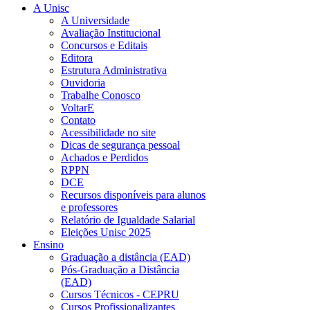
A Unisc
A Universidade
Avaliação Institucional
Concursos e Editais
Editora
Estrutura Administrativa
Ouvidoria
Trabalhe Conosco
VoltarE
Contato
Acessibilidade no site
Dicas de segurança pessoal
Achados e Perdidos
RPPN
DCE
Recursos disponíveis para alunos
e professores
Relatório de Igualdade Salarial
Eleições Unisc 2025
Ensino
Graduação a distância (EAD)
Pós-Graduação a Distância
(EAD)
Cursos Técnicos - CEPRU
Cursos Profissionalizantes