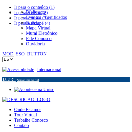
Ir para o conteúdo (1)
Biblioteca
Ir para o menu (2)
Eventos / Certificados
Ir para a busca (3)
Notícias
Ir para o rodapé (4)
Mapa Virtual
Mural Eletrônico
Fale Conosco
Ouvidoria
MOD_SSO_BUTTON
Acessibilidade
Internacional
15.2°C
Santa Cruz do Sul
Onde Estamos
Tour Virtual
Trabalhe Conosco
Contato