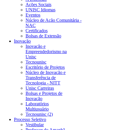
Ações Sociais
UNISC Idiomas
Eventos
Núcleo de Ação Comunitária -
NAC
Certificados
Bolsas de Extensão
Inovação
Inovação e
Empreendedorismo na
Unisc
Tecnounisc
Escritório de Projetos
Núcleo de Inovação e
Transferência de
Tecnologia - NITT
Unisc Carreiras
Bolsas e Projetos de
Inovação
Laboratórios
Multiusuário
Tecnounisc (2)
Processo Seletivo
Vestibular
Professor do Amanhã