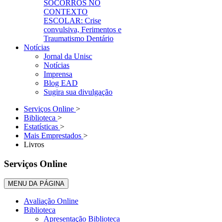
SOCORROS NO
CONTEXTO
ESCOLAR: Crise
convulsiva, Ferimentos e
Traumatismo Dentário
Notícias
Jornal da Unisc
Notícias
Imprensa
Blog EAD
Sugira sua divulgação
Serviços Online
>
Biblioteca
>
Estatísticas
>
Mais Emprestados
>
Livros
Serviços Online
MENU DA PÁGINA
Avaliação Online
Biblioteca
Apresentação Biblioteca