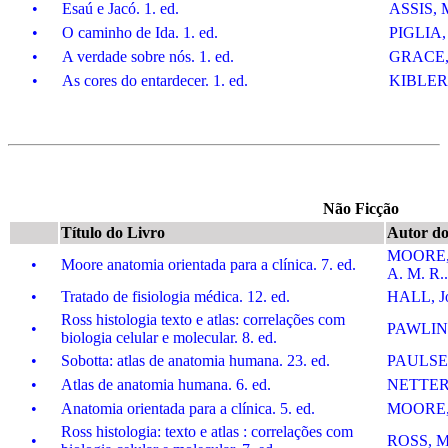
•
Esaú e Jacó. 1. ed.
ASSIS, 
•
O caminho de Ida. 1. ed.
PIGLIA, 
•
A verdade sobre nós. 1. ed.
GRACE,
•
As cores do entardecer. 1. ed.
KIBLER, 
Não Ficção
Título do Livro
Autor do
MOORE, 
•
Moore anatomia orientada para a clínica. 7. ed.
A. M. R..
•
Tratado de fisiologia médica. 12. ed.
HALL, Jo
Ross histologia texto e atlas: correlações com
•
PAWLINA,
biologia celular e molecular. 8. ed.
•
Sobotta: atlas de anatomia humana. 23. ed.
PAULSEN
•
Atlas de anatomia humana. 6. ed.
NETTER,
•
Anatomia orientada para a clínica. 5. ed.
MOORE, K
Ross histologia: texto e atlas : correlações com
•
ROSS, Mi