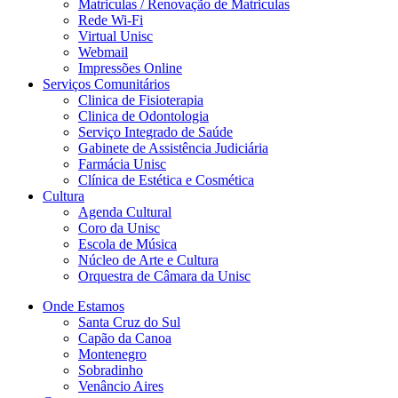
Matriculas / Renovação de Matriculas
Rede Wi-Fi
Virtual Unisc
Webmail
Impressões Online
Serviços Comunitários
Clinica de Fisioterapia
Clinica de Odontologia
Serviço Integrado de Saúde
Gabinete de Assistência Judiciária
Farmácia Unisc
Clínica de Estética e Cosmética
Cultura
Agenda Cultural
Coro da Unisc
Escola de Música
Núcleo de Arte e Cultura
Orquestra de Câmara da Unisc
Onde Estamos
Santa Cruz do Sul
Capão da Canoa
Montenegro
Sobradinho
Venâncio Aires