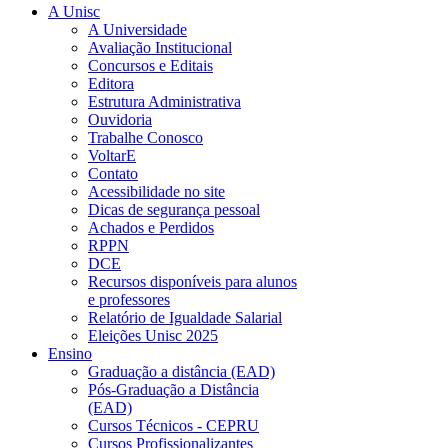
A Unisc
A Universidade
Avaliação Institucional
Concursos e Editais
Editora
Estrutura Administrativa
Ouvidoria
Trabalhe Conosco
VoltarE
Contato
Acessibilidade no site
Dicas de segurança pessoal
Achados e Perdidos
RPPN
DCE
Recursos disponíveis para alunos
e professores
Relatório de Igualdade Salarial
Eleições Unisc 2025
Ensino
Graduação a distância (EAD)
Pós-Graduação a Distância
(EAD)
Cursos Técnicos - CEPRU
Cursos Profissionalizantes