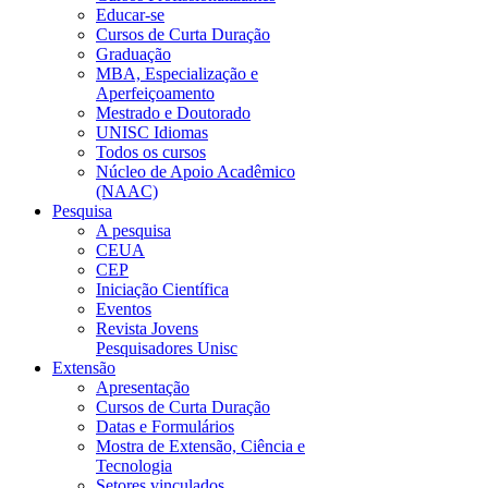
Educar-se
Cursos de Curta Duração
Graduação
MBA, Especialização e
Aperfeiçoamento
Mestrado e Doutorado
UNISC Idiomas
Todos os cursos
Núcleo de Apoio Acadêmico
(NAAC)
Pesquisa
A pesquisa
CEUA
CEP
Iniciação Científica
Eventos
Revista Jovens
Pesquisadores Unisc
Extensão
Apresentação
Cursos de Curta Duração
Datas e Formulários
Mostra de Extensão, Ciência e
Tecnologia
Setores vinculados