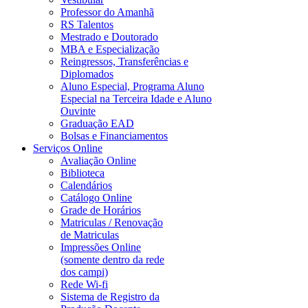
Professor do Amanhã
RS Talentos
Mestrado e Doutorado
MBA e Especialização
Reingressos, Transferências e
Diplomados
Aluno Especial, Programa Aluno
Especial na Terceira Idade e Aluno
Ouvinte
Graduação EAD
Bolsas e Financiamentos
Serviços Online
Avaliação Online
Biblioteca
Calendários
Catálogo Online
Grade de Horários
Matriculas / Renovação
de Matriculas
Impressões Online
(somente dentro da rede
dos campi)
Rede Wi-fi
Sistema de Registro da