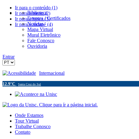
Ir para o conteúdo (1)
Biblioteca
Ir para o menu (2)
Eventos / Certificados
Ir para a busca (3)
Notícias
Ir para o rodapé (4)
Mapa Virtual
Mural Eletrônico
Fale Conosco
Ouvidoria
Entrar
Acessibilidade
Internacional
12.9°C
Santa Cruz do Sul
Onde Estamos
Tour Virtual
Trabalhe Conosco
Contato