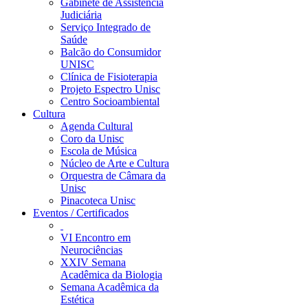
Gabinete de Assistência
Judiciária
Serviço Integrado de
Saúde
Balcão do Consumidor
UNISC
Clínica de Fisioterapia
Projeto Espectro Unisc
Centro Socioambiental
Cultura
Agenda Cultural
Coro da Unisc
Escola de Música
Núcleo de Arte e Cultura
Orquestra de Câmara da
Unisc
Pinacoteca Unisc
Eventos / Certificados
VI Encontro em
Neurociências
XXIV Semana
Acadêmica da Biologia
Semana Acadêmica da
Estética