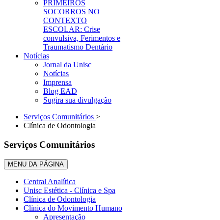
PRIMEIROS
SOCORROS NO
CONTEXTO
ESCOLAR: Crise
convulsiva, Ferimentos e
Traumatismo Dentário
Notícias
Jornal da Unisc
Notícias
Imprensa
Blog EAD
Sugira sua divulgação
Serviços Comunitários
>
Clínica de Odontologia
Serviços Comunitários
MENU DA PÁGINA
Central Analítica
Unisc Estética - Clínica e Spa
Clínica de Odontologia
Clínica do Movimento Humano
Apresentação