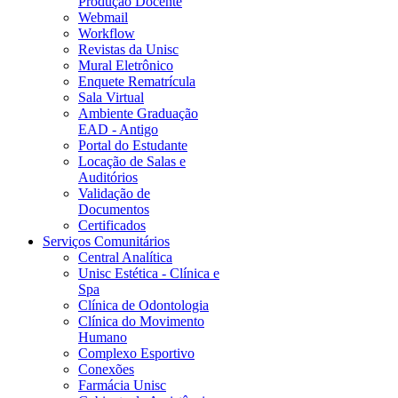
Produção Docente
Webmail
Workflow
Revistas da Unisc
Mural Eletrônico
Enquete Rematrícula
Sala Virtual
Ambiente Graduação
EAD - Antigo
Portal do Estudante
Locação de Salas e
Auditórios
Validação de
Documentos
Certificados
Serviços Comunitários
Central Analítica
Unisc Estética - Clínica e
Spa
Clínica de Odontologia
Clínica do Movimento
Humano
Complexo Esportivo
Conexões
Farmácia Unisc