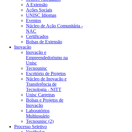
A Extensão
Ações Sociais
UNISC Idiomas
Eventos
Núcleo de Ação Comunitária -
NAC
Certificados
Bolsas de Extensão
Inovação
Inovação e
Empreendedorismo na
Unisc
Tecnounisc
Escritório de Projetos
Núcleo de Inovação e
Transferência de
Tecnologia - NITT
Unisc Carreiras
Bolsas e Projetos de
Inovação
Laboratórios
Multiusuário
Tecnounisc (2)
Processo Seletivo
Vestibular