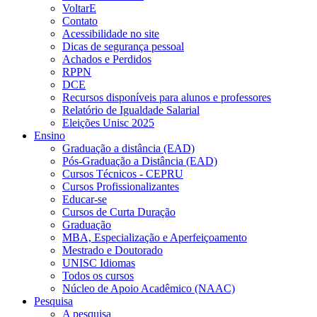
VoltarE
Contato
Acessibilidade no site
Dicas de segurança pessoal
Achados e Perdidos
RPPN
DCE
Recursos disponíveis para alunos e professores
Relatório de Igualdade Salarial
Eleições Unisc 2025
Ensino
Graduação a distância (EAD)
Pós-Graduação a Distância (EAD)
Cursos Técnicos - CEPRU
Cursos Profissionalizantes
Educar-se
Cursos de Curta Duração
Graduação
MBA, Especialização e Aperfeiçoamento
Mestrado e Doutorado
UNISC Idiomas
Todos os cursos
Núcleo de Apoio Acadêmico (NAAC)
Pesquisa
A pesquisa