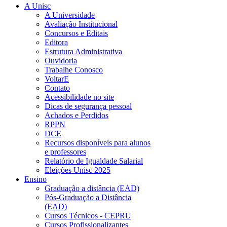
A Unisc
A Universidade
Avaliação Institucional
Concursos e Editais
Editora
Estrutura Administrativa
Ouvidoria
Trabalhe Conosco
VoltarE
Contato
Acessibilidade no site
Dicas de segurança pessoal
Achados e Perdidos
RPPN
DCE
Recursos disponíveis para alunos
e professores
Relatório de Igualdade Salarial
Eleições Unisc 2025
Ensino
Graduação a distância (EAD)
Pós-Graduação a Distância
(EAD)
Cursos Técnicos - CEPRU
Cursos Profissionalizantes