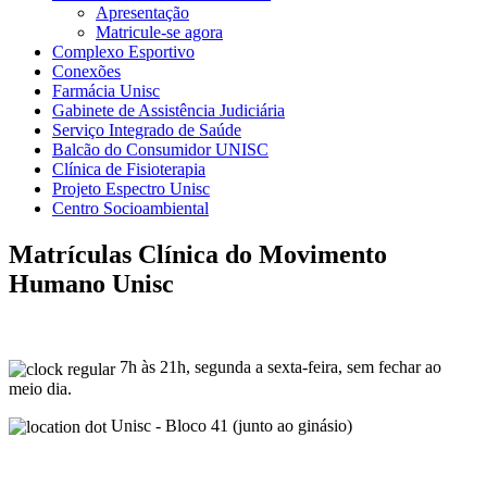
Apresentação
Matricule-se agora
Complexo Esportivo
Conexões
Farmácia Unisc
Gabinete de Assistência Judiciária
Serviço Integrado de Saúde
Balcão do Consumidor UNISC
Clínica de Fisioterapia
Projeto Espectro Unisc
Centro Socioambiental
Matrículas Clínica do Movimento
Humano Unisc
7h às 21h, segunda a sexta-feira, sem fechar ao
meio dia.
Unisc - Bloco 41 (junto ao ginásio)