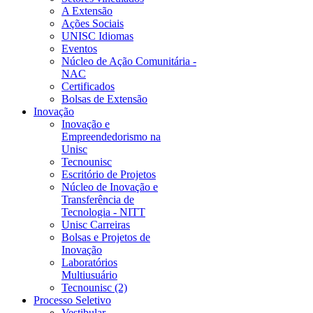
A Extensão
Ações Sociais
UNISC Idiomas
Eventos
Núcleo de Ação Comunitária -
NAC
Certificados
Bolsas de Extensão
Inovação
Inovação e
Empreendedorismo na
Unisc
Tecnounisc
Escritório de Projetos
Núcleo de Inovação e
Transferência de
Tecnologia - NITT
Unisc Carreiras
Bolsas e Projetos de
Inovação
Laboratórios
Multiusuário
Tecnounisc (2)
Processo Seletivo
Vestibular