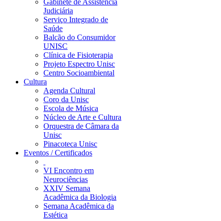
Gabinete de Assistência
Judiciária
Serviço Integrado de
Saúde
Balcão do Consumidor
UNISC
Clínica de Fisioterapia
Projeto Espectro Unisc
Centro Socioambiental
Cultura
Agenda Cultural
Coro da Unisc
Escola de Música
Núcleo de Arte e Cultura
Orquestra de Câmara da
Unisc
Pinacoteca Unisc
Eventos / Certificados
VI Encontro em
Neurociências
XXIV Semana
Acadêmica da Biologia
Semana Acadêmica da
Estética