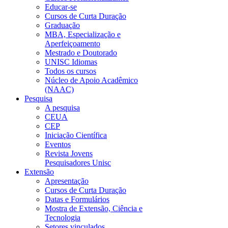
Educar-se
Cursos de Curta Duração
Graduação
MBA, Especialização e
Aperfeiçoamento
Mestrado e Doutorado
UNISC Idiomas
Todos os cursos
Núcleo de Apoio Acadêmico
(NAAC)
Pesquisa
A pesquisa
CEUA
CEP
Iniciação Científica
Eventos
Revista Jovens
Pesquisadores Unisc
Extensão
Apresentação
Cursos de Curta Duração
Datas e Formulários
Mostra de Extensão, Ciência e
Tecnologia
Setores vinculados