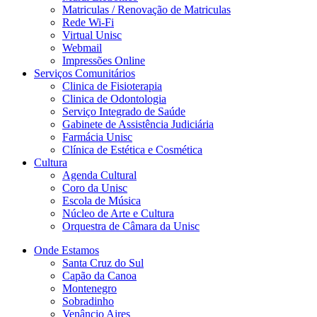
Matriculas / Renovação de Matriculas
Rede Wi-Fi
Virtual Unisc
Webmail
Impressões Online
Serviços Comunitários
Clinica de Fisioterapia
Clinica de Odontologia
Serviço Integrado de Saúde
Gabinete de Assistência Judiciária
Farmácia Unisc
Clínica de Estética e Cosmética
Cultura
Agenda Cultural
Coro da Unisc
Escola de Música
Núcleo de Arte e Cultura
Orquestra de Câmara da Unisc
Onde Estamos
Santa Cruz do Sul
Capão da Canoa
Montenegro
Sobradinho
Venâncio Aires