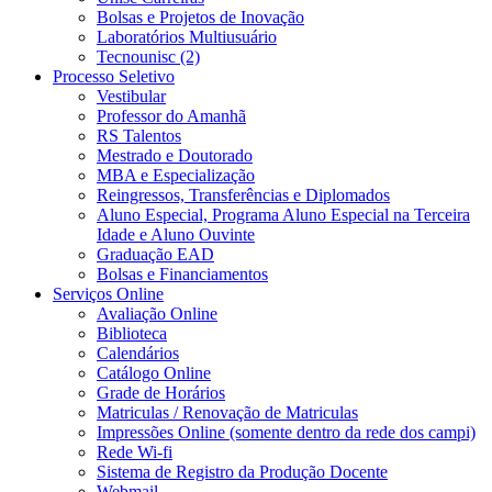
Bolsas e Projetos de Inovação
Laboratórios Multiusuário
Tecnounisc (2)
Processo Seletivo
Vestibular
Professor do Amanhã
RS Talentos
Mestrado e Doutorado
MBA e Especialização
Reingressos, Transferências e Diplomados
Aluno Especial, Programa Aluno Especial na Terceira
Idade e Aluno Ouvinte
Graduação EAD
Bolsas e Financiamentos
Serviços Online
Avaliação Online
Biblioteca
Calendários
Catálogo Online
Grade de Horários
Matriculas / Renovação de Matriculas
Impressões Online (somente dentro da rede dos campi)
Rede Wi-fi
Sistema de Registro da Produção Docente
Webmail