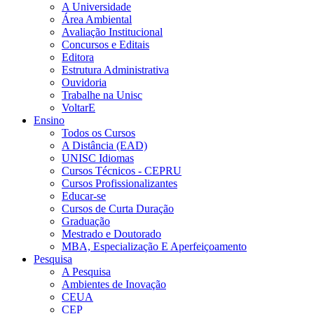
A Universidade
Área Ambiental
Avaliação Institucional
Concursos e Editais
Editora
Estrutura Administrativa
Ouvidoria
Trabalhe na Unisc
VoltarE
Ensino
Todos os Cursos
A Distância (EAD)
UNISC Idiomas
Cursos Técnicos - CEPRU
Cursos Profissionalizantes
Educar-se
Cursos de Curta Duração
Graduação
Mestrado e Doutorado
MBA, Especialização E Aperfeiçoamento
Pesquisa
A Pesquisa
Ambientes de Inovação
CEUA
CEP