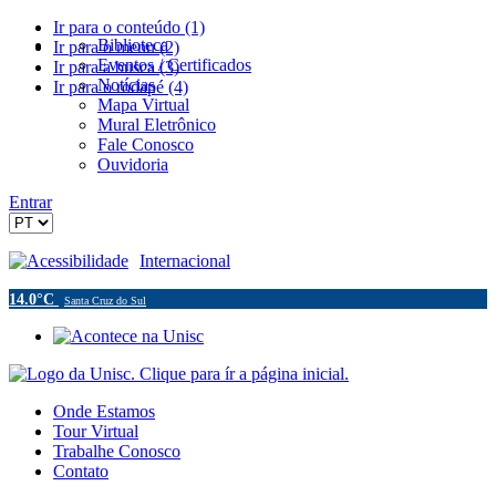
Ir para o conteúdo (1)
Biblioteca
Ir para o menu (2)
Eventos / Certificados
Ir para a busca (3)
Notícias
Ir para o rodapé (4)
Mapa Virtual
Mural Eletrônico
Fale Conosco
Ouvidoria
Entrar
Acessibilidade
Internacional
14.0°C
Santa Cruz do Sul
Onde Estamos
Tour Virtual
Trabalhe Conosco
Contato