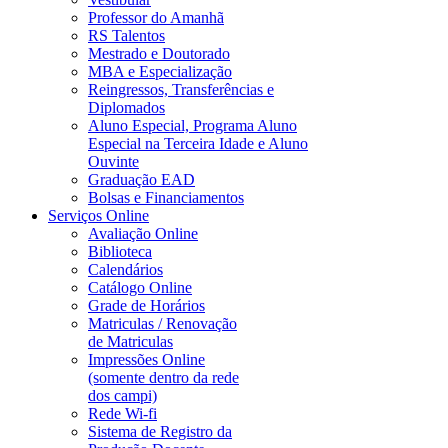
Professor do Amanhã
RS Talentos
Mestrado e Doutorado
MBA e Especialização
Reingressos, Transferências e
Diplomados
Aluno Especial, Programa Aluno
Especial na Terceira Idade e Aluno
Ouvinte
Graduação EAD
Bolsas e Financiamentos
Serviços Online
Avaliação Online
Biblioteca
Calendários
Catálogo Online
Grade de Horários
Matriculas / Renovação
de Matriculas
Impressões Online
(somente dentro da rede
dos campi)
Rede Wi-fi
Sistema de Registro da