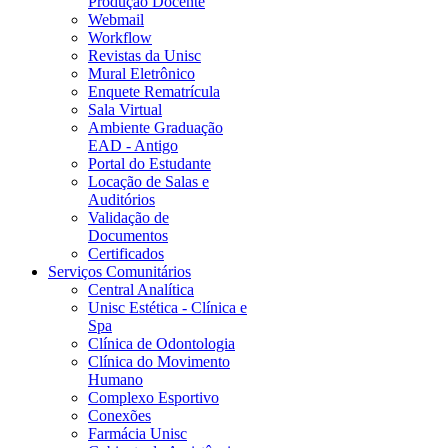
Produção Docente
Webmail
Workflow
Revistas da Unisc
Mural Eletrônico
Enquete Rematrícula
Sala Virtual
Ambiente Graduação
EAD - Antigo
Portal do Estudante
Locação de Salas e
Auditórios
Validação de
Documentos
Certificados
Serviços Comunitários
Central Analítica
Unisc Estética - Clínica e
Spa
Clínica de Odontologia
Clínica do Movimento
Humano
Complexo Esportivo
Conexões
Farmácia Unisc