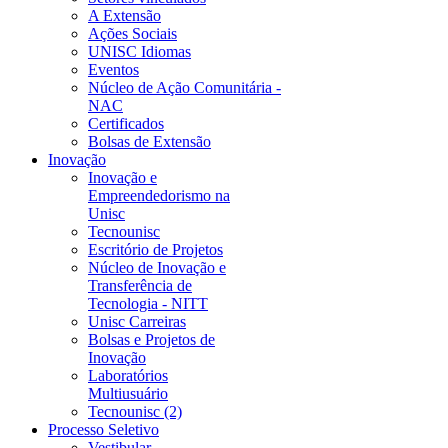
A Extensão
Ações Sociais
UNISC Idiomas
Eventos
Núcleo de Ação Comunitária -
NAC
Certificados
Bolsas de Extensão
Inovação
Inovação e
Empreendedorismo na
Unisc
Tecnounisc
Escritório de Projetos
Núcleo de Inovação e
Transferência de
Tecnologia - NITT
Unisc Carreiras
Bolsas e Projetos de
Inovação
Laboratórios
Multiusuário
Tecnounisc (2)
Processo Seletivo
Vestibular