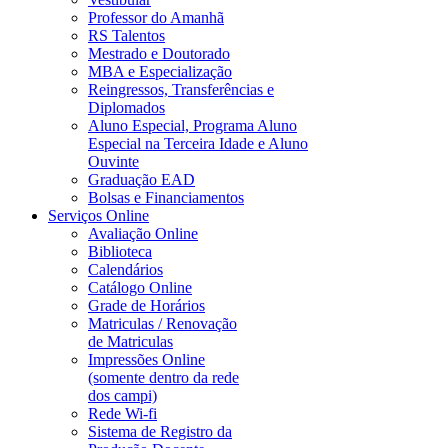
Professor do Amanhã
RS Talentos
Mestrado e Doutorado
MBA e Especialização
Reingressos, Transferências e
Diplomados
Aluno Especial, Programa Aluno
Especial na Terceira Idade e Aluno
Ouvinte
Graduação EAD
Bolsas e Financiamentos
Serviços Online
Avaliação Online
Biblioteca
Calendários
Catálogo Online
Grade de Horários
Matriculas / Renovação
de Matriculas
Impressões Online
(somente dentro da rede
dos campi)
Rede Wi-fi
Sistema de Registro da