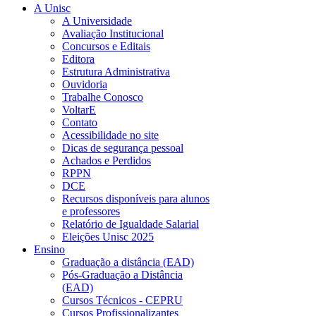
A Unisc
A Universidade
Avaliação Institucional
Concursos e Editais
Editora
Estrutura Administrativa
Ouvidoria
Trabalhe Conosco
VoltarE
Contato
Acessibilidade no site
Dicas de segurança pessoal
Achados e Perdidos
RPPN
DCE
Recursos disponíveis para alunos
e professores
Relatório de Igualdade Salarial
Eleições Unisc 2025
Ensino
Graduação a distância (EAD)
Pós-Graduação a Distância
(EAD)
Cursos Técnicos - CEPRU
Cursos Profissionalizantes