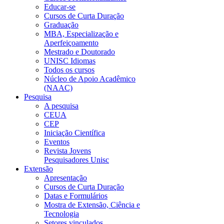
Educar-se
Cursos de Curta Duração
Graduação
MBA, Especialização e
Aperfeiçoamento
Mestrado e Doutorado
UNISC Idiomas
Todos os cursos
Núcleo de Apoio Acadêmico
(NAAC)
Pesquisa
A pesquisa
CEUA
CEP
Iniciação Científica
Eventos
Revista Jovens
Pesquisadores Unisc
Extensão
Apresentação
Cursos de Curta Duração
Datas e Formulários
Mostra de Extensão, Ciência e
Tecnologia
Setores vinculados