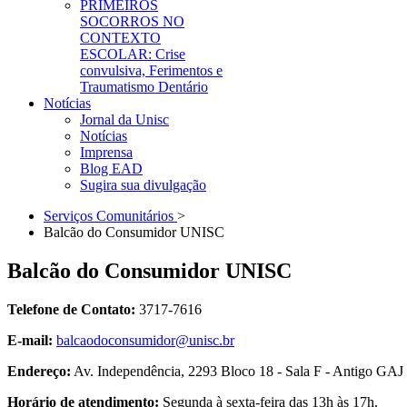
PRIMEIROS
SOCORROS NO
CONTEXTO
ESCOLAR: Crise
convulsiva, Ferimentos e
Traumatismo Dentário
Notícias
Jornal da Unisc
Notícias
Imprensa
Blog EAD
Sugira sua divulgação
Serviços Comunitários
>
Balcão do Consumidor UNISC
Balcão do Consumidor UNISC
Telefone de Contato:
3717-7616
E-mail:
balcaodoconsumidor@unisc.br
Endereço:
Av. Independência, 2293 Bloco 18 - Sala F - Antigo GAJ
Horário de atendimento:
Segunda à sexta-feira das 13h às 17h.