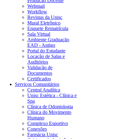
Produção Docente
Webmail
Workflow
Revistas da Unisc
Mural Eletrônico
Enquete Rematrícula
Sala Virtual
Ambiente Graduação
EAD - Antigo
Portal do Estudante
Locação de Salas e
Auditórios
Validação de
Documentos
Certificados
Serviços Comunitários
Central Analítica
Unisc Estética - Clínica e
Spa
Clínica de Odontologia
Clínica do Movimento
Humano
Complexo Esportivo
Conexões
Farmácia Unisc