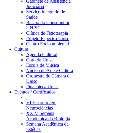
Gabinete de Assistência
Judiciária
Serviço Integrado de
Saúde
Balcão do Consumidor
UNISC
Clínica de Fisioterapia
Projeto Espectro Unisc
Centro Socioambiental
Cultura
Agenda Cultural
Coro da Unisc
Escola de Música
Núcleo de Arte e Cultura
Orquestra de Câmara da
Unisc
Pinacoteca Unisc
Eventos / Certificados
VI Encontro em
Neurociências
XXIV Semana
Acadêmica da Biologia
Semana Acadêmica da
Estética