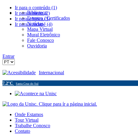
Ir para o conteúdo (1)
Biblioteca
Ir para o menu (2)
Eventos / Certificados
Ir para a busca (3)
Notícias
Ir para o rodapé (4)
Mapa Virtual
Mural Eletrônico
Fale Conosco
Ouvidoria
Entrar
Acessibilidade
Internacional
7.2°C
Santa Cruz do Sul
Onde Estamos
Tour Virtual
Trabalhe Conosco
Contato