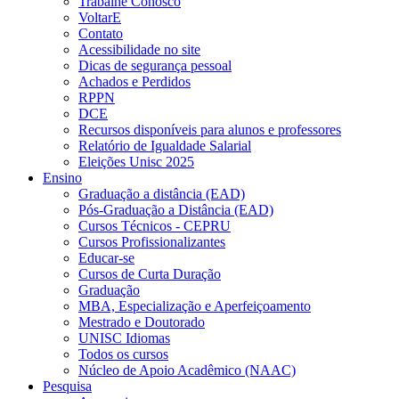
Trabalhe Conosco
VoltarE
Contato
Acessibilidade no site
Dicas de segurança pessoal
Achados e Perdidos
RPPN
DCE
Recursos disponíveis para alunos e professores
Relatório de Igualdade Salarial
Eleições Unisc 2025
Ensino
Graduação a distância (EAD)
Pós-Graduação a Distância (EAD)
Cursos Técnicos - CEPRU
Cursos Profissionalizantes
Educar-se
Cursos de Curta Duração
Graduação
MBA, Especialização e Aperfeiçoamento
Mestrado e Doutorado
UNISC Idiomas
Todos os cursos
Núcleo de Apoio Acadêmico (NAAC)
Pesquisa