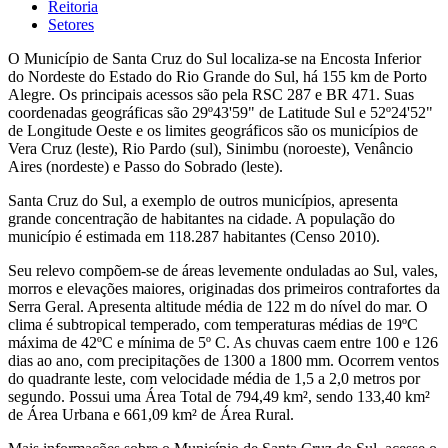
Reitoria
Setores
O Município de Santa Cruz do Sul localiza-se na Encosta Inferior
do Nordeste do Estado do Rio Grande do Sul, há 155 km de Porto
Alegre. Os principais acessos são pela RSC 287 e BR 471. Suas
coordenadas geográficas são 29º43'59" de Latitude Sul e 52º24'52"
de Longitude Oeste e os limites geográficos são os municípios de
Vera Cruz (leste), Rio Pardo (sul), Sinimbu (noroeste), Venâncio
Aires (nordeste) e Passo do Sobrado (leste).
Santa Cruz do Sul, a exemplo de outros municípios, apresenta
grande concentração de habitantes na cidade. A população do
município é estimada em 118.287 habitantes (Censo 2010).
Seu relevo compõem-se de áreas levemente onduladas ao Sul, vales,
morros e elevações maiores, originadas dos primeiros contrafortes da
Serra Geral. Apresenta altitude média de 122 m do nível do mar. O
clima é subtropical temperado, com temperaturas médias de 19ºC
máxima de 42ºC e mínima de 5º C. As chuvas caem entre 100 e 126
dias ao ano, com precipitações de 1300 a 1800 mm. Ocorrem ventos
do quadrante leste, com velocidade média de 1,5 a 2,0 metros por
segundo. Possui uma Área Total de 794,49 km², sendo 133,40 km²
de Área Urbana e 661,09 km² de Área Rural.