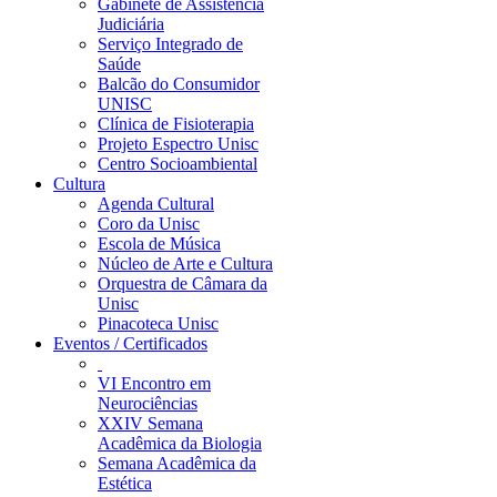
Gabinete de Assistência
Judiciária
Serviço Integrado de
Saúde
Balcão do Consumidor
UNISC
Clínica de Fisioterapia
Projeto Espectro Unisc
Centro Socioambiental
Cultura
Agenda Cultural
Coro da Unisc
Escola de Música
Núcleo de Arte e Cultura
Orquestra de Câmara da
Unisc
Pinacoteca Unisc
Eventos / Certificados
VI Encontro em
Neurociências
XXIV Semana
Acadêmica da Biologia
Semana Acadêmica da
Estética