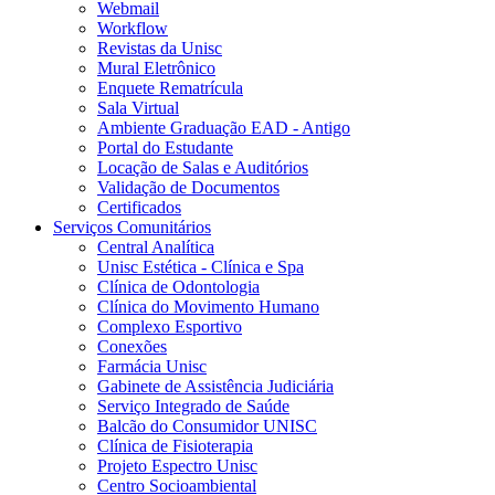
Webmail
Workflow
Revistas da Unisc
Mural Eletrônico
Enquete Rematrícula
Sala Virtual
Ambiente Graduação EAD - Antigo
Portal do Estudante
Locação de Salas e Auditórios
Validação de Documentos
Certificados
Serviços Comunitários
Central Analítica
Unisc Estética - Clínica e Spa
Clínica de Odontologia
Clínica do Movimento Humano
Complexo Esportivo
Conexões
Farmácia Unisc
Gabinete de Assistência Judiciária
Serviço Integrado de Saúde
Balcão do Consumidor UNISC
Clínica de Fisioterapia
Projeto Espectro Unisc
Centro Socioambiental