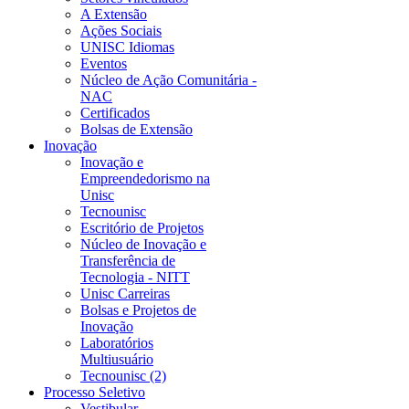
A Extensão
Ações Sociais
UNISC Idiomas
Eventos
Núcleo de Ação Comunitária -
NAC
Certificados
Bolsas de Extensão
Inovação
Inovação e
Empreendedorismo na
Unisc
Tecnounisc
Escritório de Projetos
Núcleo de Inovação e
Transferência de
Tecnologia - NITT
Unisc Carreiras
Bolsas e Projetos de
Inovação
Laboratórios
Multiusuário
Tecnounisc (2)
Processo Seletivo
Vestibular