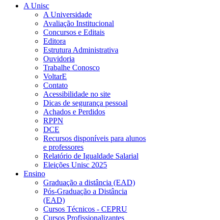
A Unisc
A Universidade
Avaliação Institucional
Concursos e Editais
Editora
Estrutura Administrativa
Ouvidoria
Trabalhe Conosco
VoltarE
Contato
Acessibilidade no site
Dicas de segurança pessoal
Achados e Perdidos
RPPN
DCE
Recursos disponíveis para alunos
e professores
Relatório de Igualdade Salarial
Eleições Unisc 2025
Ensino
Graduação a distância (EAD)
Pós-Graduação a Distância
(EAD)
Cursos Técnicos - CEPRU
Cursos Profissionalizantes