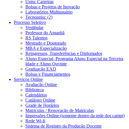
Unisc Carreiras
Bolsas e Projetos de Inovação
Laboratórios Multiusuário
Tecnounisc (2)
Processo Seletivo
Vestibular
Professor do Amanhã
RS Talentos
Mestrado e Doutorado
MBA e Especialização
Reingressos, Transferências e Diplomados
Aluno Especial, Programa Aluno Especial na Terceira
Idade e Aluno Ouvinte
Graduação EAD
Bolsas e Financiamentos
Serviços Online
Avaliação Online
Biblioteca
Calendários
Catálogo Online
Grade de Horários
Matriculas / Renovação de Matriculas
Impressões Online (somente dentro da rede dos campi)
Rede Wi-fi
Sistema de Registro da Produção Docente