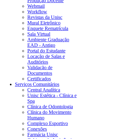
Produção Docente
Webmail
Workflow
Revistas da Unisc
Mural Eletrônico
Enquete Rematrícula
Sala Virtual
Ambiente Graduação
EAD - Antigo
Portal do Estudante
Locação de Salas e
Auditórios
Validação de
Documentos
Certificados
Serviços Comunitários
Central Analítica
Unisc Estética - Clínica e
Spa
Clínica de Odontologia
Clínica do Movimento
Humano
Complexo Esportivo
Conexões
Farmácia Unisc