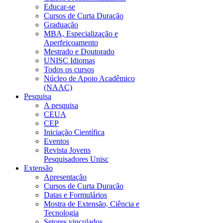
Educar-se
Cursos de Curta Duração
Graduação
MBA, Especialização e
Aperfeiçoamento
Mestrado e Doutorado
UNISC Idiomas
Todos os cursos
Núcleo de Apoio Acadêmico
(NAAC)
Pesquisa
A pesquisa
CEUA
CEP
Iniciação Científica
Eventos
Revista Jovens
Pesquisadores Unisc
Extensão
Apresentação
Cursos de Curta Duração
Datas e Formulários
Mostra de Extensão, Ciência e
Tecnologia
Setores vinculados