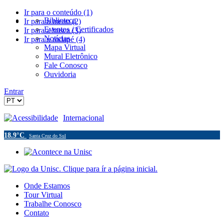
Ir para o conteúdo (1)
Biblioteca
Ir para o menu (2)
Eventos / Certificados
Ir para a busca (3)
Notícias
Ir para o rodapé (4)
Mapa Virtual
Mural Eletrônico
Fale Conosco
Ouvidoria
Entrar
Acessibilidade
Internacional
18.9°C
Santa Cruz do Sul
Onde Estamos
Tour Virtual
Trabalhe Conosco
Contato