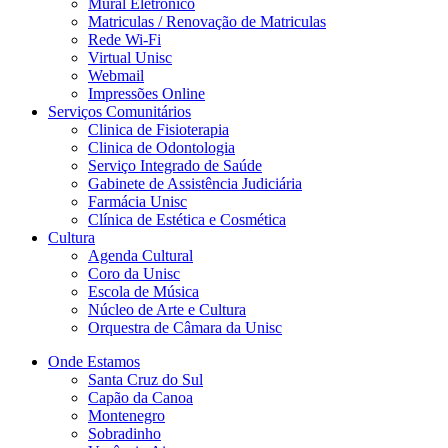
Mural Eletrônico
Matriculas / Renovação de Matriculas
Rede Wi-Fi
Virtual Unisc
Webmail
Impressões Online
Serviços Comunitários
Clinica de Fisioterapia
Clinica de Odontologia
Serviço Integrado de Saúde
Gabinete de Assistência Judiciária
Farmácia Unisc
Clínica de Estética e Cosmética
Cultura
Agenda Cultural
Coro da Unisc
Escola de Música
Núcleo de Arte e Cultura
Orquestra de Câmara da Unisc
Onde Estamos
Santa Cruz do Sul
Capão da Canoa
Montenegro
Sobradinho