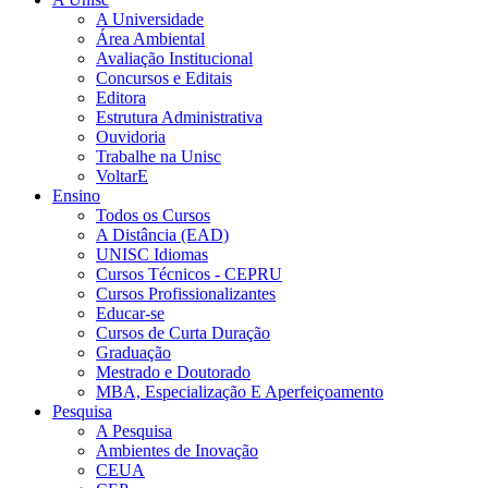
A Universidade
Área Ambiental
Avaliação Institucional
Concursos e Editais
Editora
Estrutura Administrativa
Ouvidoria
Trabalhe na Unisc
VoltarE
Ensino
Todos os Cursos
A Distância (EAD)
UNISC Idiomas
Cursos Técnicos - CEPRU
Cursos Profissionalizantes
Educar-se
Cursos de Curta Duração
Graduação
Mestrado e Doutorado
MBA, Especialização E Aperfeiçoamento
Pesquisa
A Pesquisa
Ambientes de Inovação
CEUA