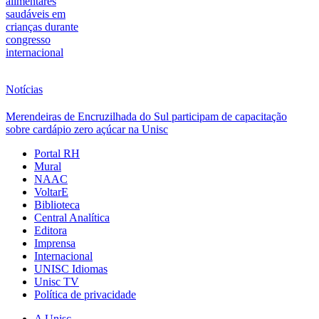
alimentares
saudáveis em
crianças durante
congresso
internacional
Notícias
Merendeiras de Encruzilhada do Sul participam de capacitação
sobre cardápio zero açúcar na Unisc
Portal RH
Mural
NAAC
VoltarE
Biblioteca
Central Analítica
Editora
Imprensa
Internacional
UNISC Idiomas
Unisc TV
Política de privacidade
A Unisc