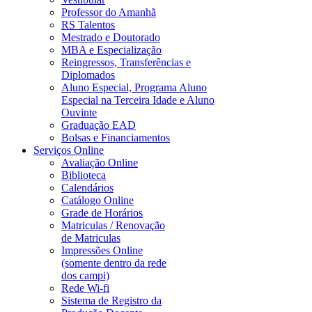
Professor do Amanhã
RS Talentos
Mestrado e Doutorado
MBA e Especialização
Reingressos, Transferências e
Diplomados
Aluno Especial, Programa Aluno
Especial na Terceira Idade e Aluno
Ouvinte
Graduação EAD
Bolsas e Financiamentos
Serviços Online
Avaliação Online
Biblioteca
Calendários
Catálogo Online
Grade de Horários
Matriculas / Renovação
de Matriculas
Impressões Online
(somente dentro da rede
dos campi)
Rede Wi-fi
Sistema de Registro da