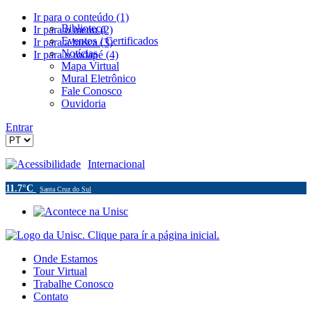
Ir para o conteúdo (1)
Biblioteca
Ir para o menu (2)
Eventos / Certificados
Ir para a busca (3)
Notícias
Ir para o rodapé (4)
Mapa Virtual
Mural Eletrônico
Fale Conosco
Ouvidoria
Entrar
Acessibilidade
Internacional
11.7°C
Santa Cruz do Sul
Onde Estamos
Tour Virtual
Trabalhe Conosco
Contato