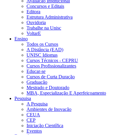
Avaliação Institucional
Concursos e Editais
Editora
Estrutura Administrativa
Ouvidoria
Trabalhe na Unisc
VoltarE
Ensino
Todos os Cursos
A Distância (EAD)
UNISC Idiomas
Cursos Técnicos - CEPRU
Cursos Profissionalizantes
Educar-se
Cursos de Curta Duração
Graduação
Mestrado e Doutorado
MBA, Especialização E Aperfeiçoamento
Pesquisa
A Pesquisa
Ambientes de Inovação
CEUA
CEP
Iniciação Científica
Eventos