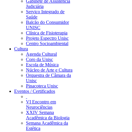
Gabinete de Assistência
Judiciária
Serviço Integrado de
Saúde
Balcão do Consumidor
UNISC
Clínica de Fisioterapia
Projeto Espectro Unisc
Centro Socioambiental
Cultura
Agenda Cultural
Coro da Unisc
Escola de Música
Núcleo de Arte e Cultura
Orquestra de Câmara da
Unisc
Pinacoteca Unisc
Eventos / Certificados
VI Encontro em
Neurociências
XXIV Semana
Acadêmica da Biologia
Semana Acadêmica da
Estética