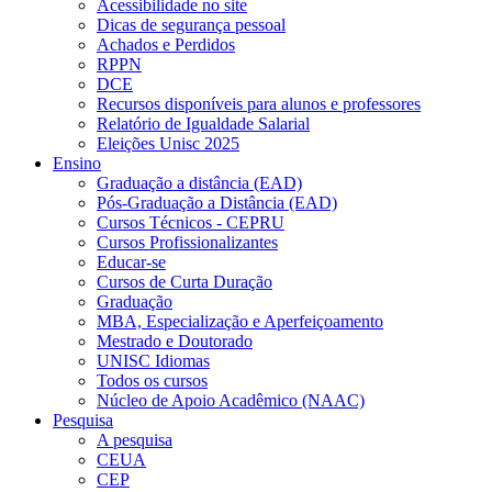
Acessibilidade no site
Dicas de segurança pessoal
Achados e Perdidos
RPPN
DCE
Recursos disponíveis para alunos e professores
Relatório de Igualdade Salarial
Eleições Unisc 2025
Ensino
Graduação a distância (EAD)
Pós-Graduação a Distância (EAD)
Cursos Técnicos - CEPRU
Cursos Profissionalizantes
Educar-se
Cursos de Curta Duração
Graduação
MBA, Especialização e Aperfeiçoamento
Mestrado e Doutorado
UNISC Idiomas
Todos os cursos
Núcleo de Apoio Acadêmico (NAAC)
Pesquisa
A pesquisa
CEUA
CEP