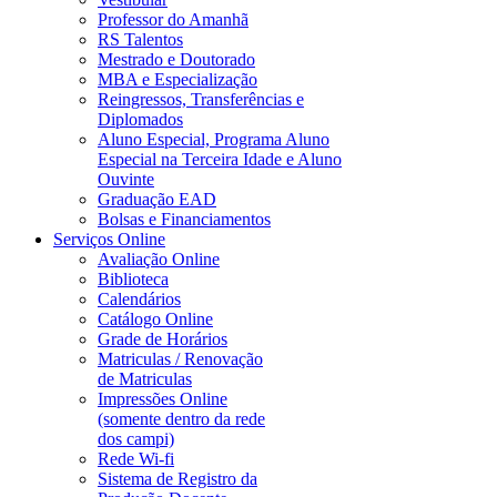
Professor do Amanhã
RS Talentos
Mestrado e Doutorado
MBA e Especialização
Reingressos, Transferências e
Diplomados
Aluno Especial, Programa Aluno
Especial na Terceira Idade e Aluno
Ouvinte
Graduação EAD
Bolsas e Financiamentos
Serviços Online
Avaliação Online
Biblioteca
Calendários
Catálogo Online
Grade de Horários
Matriculas / Renovação
de Matriculas
Impressões Online
(somente dentro da rede
dos campi)
Rede Wi-fi
Sistema de Registro da