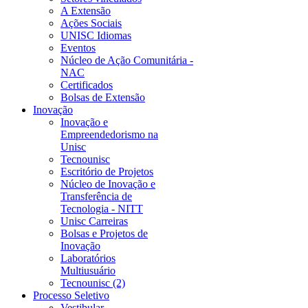
A Extensão
Ações Sociais
UNISC Idiomas
Eventos
Núcleo de Ação Comunitária -
NAC
Certificados
Bolsas de Extensão
Inovação
Inovação e
Empreendedorismo na
Unisc
Tecnounisc
Escritório de Projetos
Núcleo de Inovação e
Transferência de
Tecnologia - NITT
Unisc Carreiras
Bolsas e Projetos de
Inovação
Laboratórios
Multiusuário
Tecnounisc (2)
Processo Seletivo
Vestibular