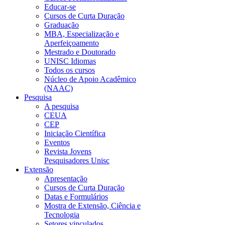
Educar-se
Cursos de Curta Duração
Graduação
MBA, Especialização e
Aperfeiçoamento
Mestrado e Doutorado
UNISC Idiomas
Todos os cursos
Núcleo de Apoio Acadêmico
(NAAC)
Pesquisa
A pesquisa
CEUA
CEP
Iniciação Científica
Eventos
Revista Jovens
Pesquisadores Unisc
Extensão
Apresentação
Cursos de Curta Duração
Datas e Formulários
Mostra de Extensão, Ciência e
Tecnologia
Setores vinculados