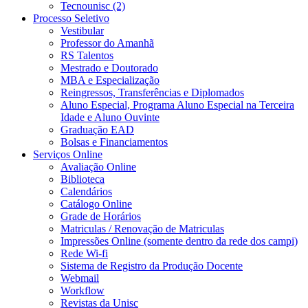
Tecnounisc (2)
Processo Seletivo
Vestibular
Professor do Amanhã
RS Talentos
Mestrado e Doutorado
MBA e Especialização
Reingressos, Transferências e Diplomados
Aluno Especial, Programa Aluno Especial na Terceira
Idade e Aluno Ouvinte
Graduação EAD
Bolsas e Financiamentos
Serviços Online
Avaliação Online
Biblioteca
Calendários
Catálogo Online
Grade de Horários
Matriculas / Renovação de Matriculas
Impressões Online (somente dentro da rede dos campi)
Rede Wi-fi
Sistema de Registro da Produção Docente
Webmail
Workflow
Revistas da Unisc