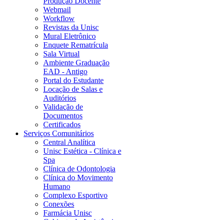
Produção Docente
Webmail
Workflow
Revistas da Unisc
Mural Eletrônico
Enquete Rematrícula
Sala Virtual
Ambiente Graduação
EAD - Antigo
Portal do Estudante
Locação de Salas e
Auditórios
Validação de
Documentos
Certificados
Serviços Comunitários
Central Analítica
Unisc Estética - Clínica e
Spa
Clínica de Odontologia
Clínica do Movimento
Humano
Complexo Esportivo
Conexões
Farmácia Unisc