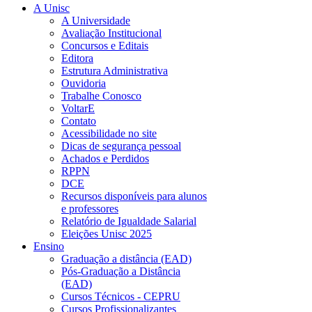
A Unisc
A Universidade
Avaliação Institucional
Concursos e Editais
Editora
Estrutura Administrativa
Ouvidoria
Trabalhe Conosco
VoltarE
Contato
Acessibilidade no site
Dicas de segurança pessoal
Achados e Perdidos
RPPN
DCE
Recursos disponíveis para alunos
e professores
Relatório de Igualdade Salarial
Eleições Unisc 2025
Ensino
Graduação a distância (EAD)
Pós-Graduação a Distância
(EAD)
Cursos Técnicos - CEPRU
Cursos Profissionalizantes