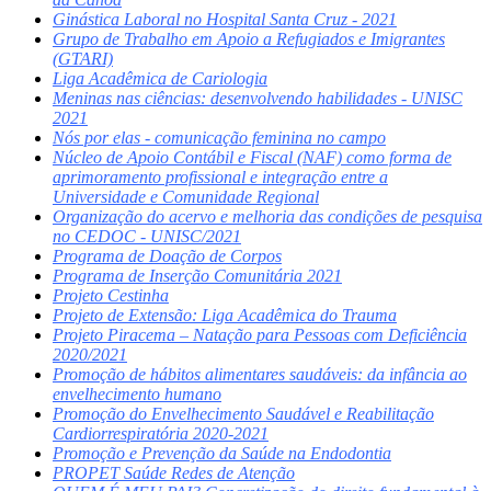
Ginástica Laboral no Hospital Santa Cruz - 2021
Grupo de Trabalho em Apoio a Refugiados e Imigrantes
(GTARI)
Liga Acadêmica de Cariologia
Meninas nas ciências: desenvolvendo habilidades - UNISC
2021
Nós por elas - comunicação feminina no campo
Núcleo de Apoio Contábil e Fiscal (NAF) como forma de
aprimoramento profissional e integração entre a
Universidade e Comunidade Regional
Organização do acervo e melhoria das condições de pesquisa
no CEDOC - UNISC/2021
Programa de Doação de Corpos
Programa de Inserção Comunitária 2021
Projeto Cestinha
Projeto de Extensão: Liga Acadêmica do Trauma
Projeto Piracema – Natação para Pessoas com Deficiência
2020/2021
Promoção de hábitos alimentares saudáveis: da infância ao
envelhecimento humano
Promoção do Envelhecimento Saudável e Reabilitação
Cardiorrespiratória 2020-2021
Promoção e Prevenção da Saúde na Endodontia
PROPET Saúde Redes de Atenção