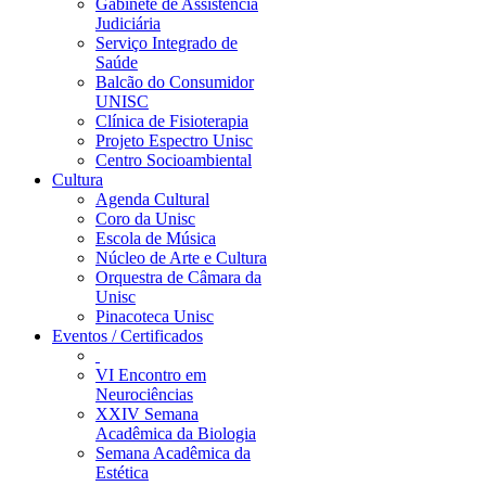
Gabinete de Assistência
Judiciária
Serviço Integrado de
Saúde
Balcão do Consumidor
UNISC
Clínica de Fisioterapia
Projeto Espectro Unisc
Centro Socioambiental
Cultura
Agenda Cultural
Coro da Unisc
Escola de Música
Núcleo de Arte e Cultura
Orquestra de Câmara da
Unisc
Pinacoteca Unisc
Eventos / Certificados
VI Encontro em
Neurociências
XXIV Semana
Acadêmica da Biologia
Semana Acadêmica da
Estética