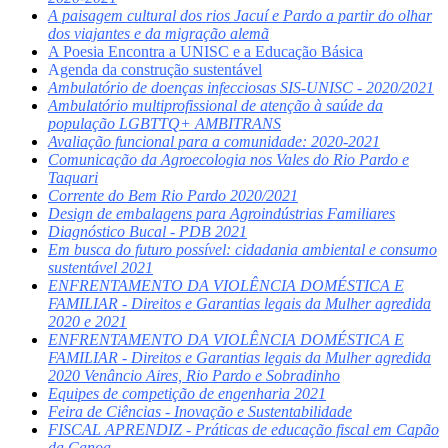
A paisagem cultural dos rios Jacuí e Pardo a partir do olhar
dos viajantes e da migração alemã
A Poesia Encontra a UNISC e a Educação Básica
A
genda da construção sustentável
Ambulatório de doenças infecciosas SIS-UNISC - 2020/2021
Ambulatório multiprofissional de atenção à saúde da
população LGBTTQ+ AMBITRANS
Avaliação funcional para a comunidade: 2020-2021
Comunicação da Agroecologia nos Vales do Rio Pardo e
Taquari
Corrente do Bem Rio Pardo 2020/2021
Design de embalagens para Agroindústrias Familiares
Diagnóstico Bucal - PDB 2021
Em busca do futuro possível: cidadania ambiental e consumo
sustentável 2021
ENFRENTAMENTO DA VIOLÊNCIA DOMÉSTICA E
FAMILIAR - Direitos e Garantias legais da Mulher agredida
2020 e 2021
ENFRENTAMENTO DA VIOLÊNCIA DOMÉSTICA E
FAMILIAR - Direitos e Garantias legais da Mulher agredida
2020 Venâncio Aires, Rio Pardo e Sobradinho
Equipes de competição de engenharia 2021
Feira de Ciências - Inovação e Sustentabilidade
FISCAL APRENDIZ - Práticas de educação fiscal em Capão
da Canoa