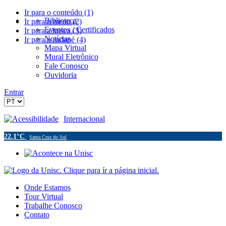
Ir para o conteúdo (1)
Biblioteca
Ir para o menu (2)
Eventos / Certificados
Ir para a busca (3)
Notícias
Ir para o rodapé (4)
Mapa Virtual
Mural Eletrônico
Fale Conosco
Ouvidoria
Entrar
Acessibilidade
Internacional
22.1°C
Santa Cruz do Sul
Onde Estamos
Tour Virtual
Trabalhe Conosco
Contato