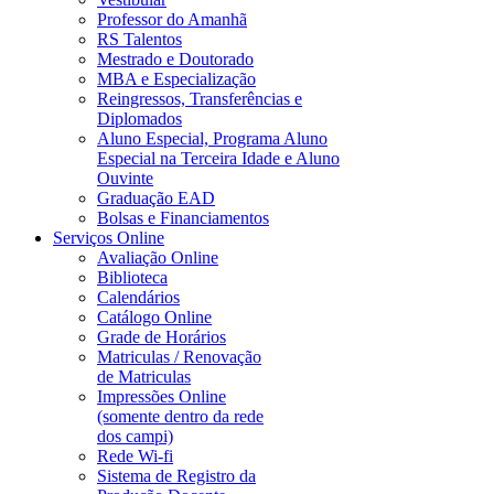
Professor do Amanhã
RS Talentos
Mestrado e Doutorado
MBA e Especialização
Reingressos, Transferências e
Diplomados
Aluno Especial, Programa Aluno
Especial na Terceira Idade e Aluno
Ouvinte
Graduação EAD
Bolsas e Financiamentos
Serviços Online
Avaliação Online
Biblioteca
Calendários
Catálogo Online
Grade de Horários
Matriculas / Renovação
de Matriculas
Impressões Online
(somente dentro da rede
dos campi)
Rede Wi-fi
Sistema de Registro da