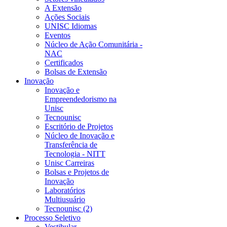
A Extensão
Ações Sociais
UNISC Idiomas
Eventos
Núcleo de Ação Comunitária -
NAC
Certificados
Bolsas de Extensão
Inovação
Inovação e
Empreendedorismo na
Unisc
Tecnounisc
Escritório de Projetos
Núcleo de Inovação e
Transferência de
Tecnologia - NITT
Unisc Carreiras
Bolsas e Projetos de
Inovação
Laboratórios
Multiusuário
Tecnounisc (2)
Processo Seletivo
Vestibular