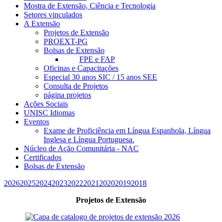
Mostra de Extensão, Ciência e Tecnologia
Setores vinculados
A Extensão
Projetos de Extensão
PROEXT-PG
Bolsas de Extensão
FPE e FAP
Oficinas e Capacitações
Especial 30 anos SIC / 15 anos SEE
Consulta de Projetos
página projetos
Ações Sociais
UNISC Idiomas
Eventos
Exame de Proficiência em Língua Espanhola, Língua
Inglesa e Língua Portuguesa.
Núcleo de Ação Comunitária - NAC
Certificados
Bolsas de Extensão
2026
2025
2024
2023
2022
2021
2020
2019
2018
Projetos de Extensão