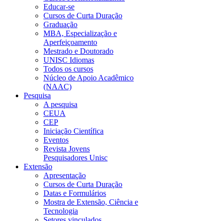
Educar-se
Cursos de Curta Duração
Graduação
MBA, Especialização e
Aperfeiçoamento
Mestrado e Doutorado
UNISC Idiomas
Todos os cursos
Núcleo de Apoio Acadêmico
(NAAC)
Pesquisa
A pesquisa
CEUA
CEP
Iniciação Científica
Eventos
Revista Jovens
Pesquisadores Unisc
Extensão
Apresentação
Cursos de Curta Duração
Datas e Formulários
Mostra de Extensão, Ciência e
Tecnologia
Setores vinculados