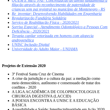
QUEM É MEU PAI? Concretização do direito fundamental à
filiação através do reconhecimento de paternidade de
crianças sem pai registral no município de Montenegro - RS
Re_inventar: Desenvolvendo Habilidades em Engenharia
Regularização Fundiária Solidária
Serviço de Reabilitação Física - 2020/2021
Sorriso Especial - Atendimento Odontológico a Pessoas Com
Deficiência - 2020/2021
Terapia capilar vetorizada em homens com alopecia
androgenética
UNISC Inclusão Digital
Universidade do Adulto Maior - UNIAMA
Projetos de Extensão 2020
3º Festival Santa Cruz de Cinema
A crise da jurisdição e a cultura da paz: a mediação como
meio democrático, autônomo e consensuado de tratar dos
conflitos - 2020
A LIGA ACADÊMICA DE COLOPROCTOLOGIA E
CIRURGIA DIGESTIVA (LACCID)
A POESIA ENCONTRA A UNISC E A EDUCAÇÃO
BÁSICA
Acessibilidade e Saúde: Interdisciplinaridade em Ação 2020