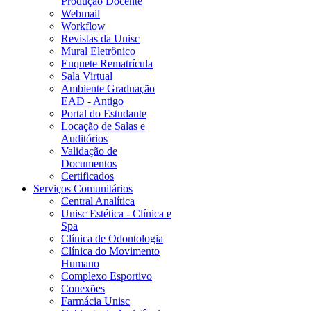
Produção Docente
Webmail
Workflow
Revistas da Unisc
Mural Eletrônico
Enquete Rematrícula
Sala Virtual
Ambiente Graduação
EAD - Antigo
Portal do Estudante
Locação de Salas e
Auditórios
Validação de
Documentos
Certificados
Serviços Comunitários
Central Analítica
Unisc Estética - Clínica e
Spa
Clínica de Odontologia
Clínica do Movimento
Humano
Complexo Esportivo
Conexões
Farmácia Unisc