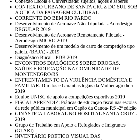
Conexão Escola e Universidade: sujeitos, ações e saberes
CONTEXTO URBANO DE SANTA CRUZ DO SUL SOB
A ÓTICA DA PAISAGEM CULTURAL
CORRENTE DO BEM RIO PARDO
Desenvolvimento de Aeronave Não Tripulada - Aerodesign
REGULAR 2019
Desenvolvimento de Aeronave Remotamente Pilotada -
Aerodesign MICRO 2019
Desenvolvimento de um modelo de carro de competição tipo
gaiola. (BAJA) - 2019
Diagnóstico Bucal - PDB 2019
ENCONTROS DIALÓGICOS SOBRE DROGAS,
SAÚDE E EDUCAÇÃO NA COMUNIDADE DE
MONTENEGRO/RS
ENFRENTAMENTO DA VIOLÊNCIA DOMÉSTICA E
FAMILIAR: Direitos e Garantias legais da Mulher agredida
2019
Equipe UNISC de apoio a competições esportivas 2019
FISCAL APRENDIZ: Práticas de educação fiscal nas escolas
da rede pública municipal em Capão da Canoa- RS -2ª edição
GINÁSTICA LABORAL NO HOSPITAL SANTA CRUZ -
2019
Grupo de Trabalho em Apoio a Refugiados e Imigrantes
(GTARI)
INVENTÁRIO POETICO VISUAL DAS