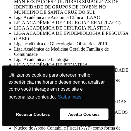
MANIFESTAÇOES CULTURAIS SIMBÓLICAS DE
IDENTIDADE DE GRUPOS DE JOVENS NO
MUNICIPIO DE SANTA CRUZ DO SUL
Liga Acadêmica de Anatomia Clínica - LAAC
LIGA ACADÊMICA DE CIRURGIA GERAL (LACG)
LIGA ACADEMICA DE CIRURGIA PLÁSTICA
LIGA ACADÊMICA DE EPIDEMIOLOGIA E PESQUISA
(LAEP)
Liga acadêmica de Ginecologia e Obstetrícia 2019
Liga Acadêmica de Medicina Geral de Família e de
Comunidade
Liga Acadêmica de Patologia
LIGA ACADÊMICA DE PEDIATRIA
LIGA ACADÊMICA DO CÂNCER DA UNIVERSIDADE
Utilizamos cookies para oferecer melhor
Utilizamos cookies para oferecer melhor
DE SANTA CRUZ DO SUL
LIGA ACADÊMICA DO RIM - UNIVERSIDADE DE
experiência, melhorar o desempenho, analisar
experiência, melhorar o desempenho, analisar
SANTA CRUZ DO SUL - UNISC 2019
como você interage em nosso site e
como você interage em nosso site e
LIGA ACADÊMICA DO TRAUMA
LIGA DE MEDICINA DE EMERGÊNCIA/2019
personalizar conteúdo.
personalizar conteúdo.
Saiba mais
Saiba mais
Liga de Otorrinolaringologia UNISC 2019 - ESTUDO DAS
TERAPIAS PRESCRITAS NA RINITE E
ORIENTAÇÕES AOS PACIENTES DIAGNOSTICADOS
Recusar Cookies
Recusar Cookies
Aceitar Cookies
Aceitar Cookies
COM A DOENÇA
Ligas Acadêmicas da Medicina - Liga da Psiquiatria
Núcleo de Apoio Contábil e Fiscal (NAF) como forma de