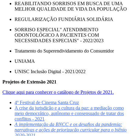
REABILITANDO SORRISOS EM BUSCA DE UMA
MELHOR QUALIDADE DE VIDA DA POPULAÇÃO
REGULARIZAÇÃO FUNDIÁRIA SOLIDÁRIA
SORRISO ESPECIAL" ATENDIMENTO
ODONTOLÓGICO A PACIENTES COM
NECESSIDADES ESPECIAIS" - 2022/2023
Tratamento do Superendividamento do Consumidor
UNIAMA
UNISC Inclusão Digital - 2021/2022
Projetos de Extensão 2021
Clique aqui para conhecer o catálogo de Projetos de 2021.
4º Festival de Cinema Santa Cruz
A crise da jurisdição e a cultura da paz: a mediação como
meio democrático, autônomo e consensuado de tratar dos
conflitos - 2021
A implementação da BNCC e os desafios da pandemia:
narrativas e ações de priorização curricular para o biênio
2020-2021