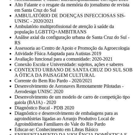
Alto Falante e o resgate da memória do jornalismo de revista
em Santa Cruz do Sul
AMBULATÓRIO DE DOENÇAS INFECCIOSAS SIS-
UNISC - 2020/2021
Ambulatório multiprofissional de atenção à saúde da
população LGBTTQ+AMBITRANS
Análise axial da configuração urbana de Santa Cruz do Sul -
RS
Assessoria ao Centro de Apoio e Promoção da Agroecologia
Atividade Física Adaptada para Autistas 2019
Avaliação funcional para a comunidade: 2020-2021
Conexão Escola e Universidade: sujeitos, ações e saberes
CONTEXTO URBANO DE SANTA CRUZ DO SUL SOB
A ÓTICA DA PAISAGEM CULTURAL
Corrente do Bem Rio Pardo - 2020/2021
Desenvolvimento de Aeronaves Remotamente Pilotadas -
Aerodesign UNISC 2020
Desenvolvimento de um modelo de carro de competição tipo
gaiola (BAJA) - 2020
Diagnóstico Bucal - PDB 2020
Diagnóstico e desenvolvimento de embalagens para as
agroindústrias ligadas ao Arranjo Produtivo Local de
Agroindústrias Familiares do Vale do Rio Pardo
Educar-se: Conhecimento em Libras Básico
ENFRENTAMENTO DA VIOLÊNCIA DOMÉSTICA E