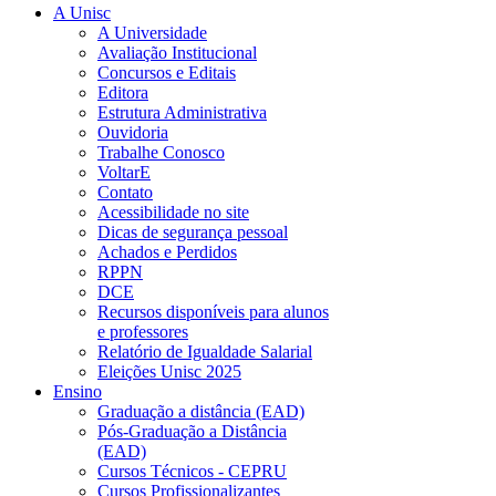
A Unisc
A Universidade
Avaliação Institucional
Concursos e Editais
Editora
Estrutura Administrativa
Ouvidoria
Trabalhe Conosco
VoltarE
Contato
Acessibilidade no site
Dicas de segurança pessoal
Achados e Perdidos
RPPN
DCE
Recursos disponíveis para alunos
e professores
Relatório de Igualdade Salarial
Eleições Unisc 2025
Ensino
Graduação a distância (EAD)
Pós-Graduação a Distância
(EAD)
Cursos Técnicos - CEPRU
Cursos Profissionalizantes