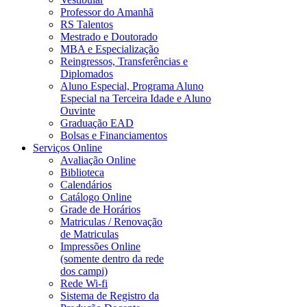
Professor do Amanhã
RS Talentos
Mestrado e Doutorado
MBA e Especialização
Reingressos, Transferências e
Diplomados
Aluno Especial, Programa Aluno
Especial na Terceira Idade e Aluno
Ouvinte
Graduação EAD
Bolsas e Financiamentos
Serviços Online
Avaliação Online
Biblioteca
Calendários
Catálogo Online
Grade de Horários
Matriculas / Renovação
de Matriculas
Impressões Online
(somente dentro da rede
dos campi)
Rede Wi-fi
Sistema de Registro da