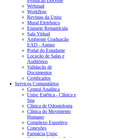
Produção Docente
Webmail
Workflow
Revistas da Unisc
Mural Eletrônico
Enquete Rematrícula
Sala Virtual
Ambiente Graduação
EAD - Antigo
Portal do Estudante
Locação de Salas e
Auditórios
Validação de
Documentos
Certificados
Serviços Comunitários
Central Analítica
Unisc Estética - Clínica e
Spa
Clínica de Odontologia
Clínica do Movimento
Humano
Complexo Esportivo
Conexões
Farmácia Unisc