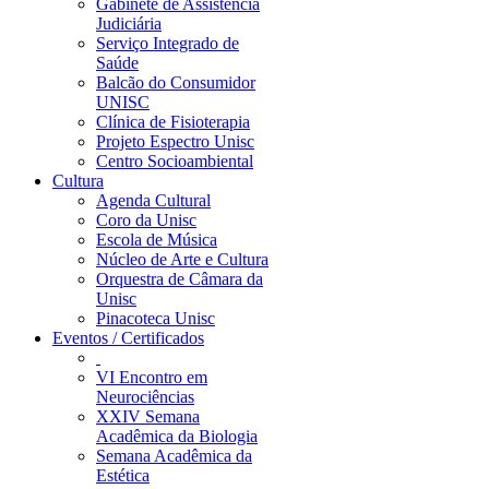
Gabinete de Assistência
Judiciária
Serviço Integrado de
Saúde
Balcão do Consumidor
UNISC
Clínica de Fisioterapia
Projeto Espectro Unisc
Centro Socioambiental
Cultura
Agenda Cultural
Coro da Unisc
Escola de Música
Núcleo de Arte e Cultura
Orquestra de Câmara da
Unisc
Pinacoteca Unisc
Eventos / Certificados
VI Encontro em
Neurociências
XXIV Semana
Acadêmica da Biologia
Semana Acadêmica da
Estética