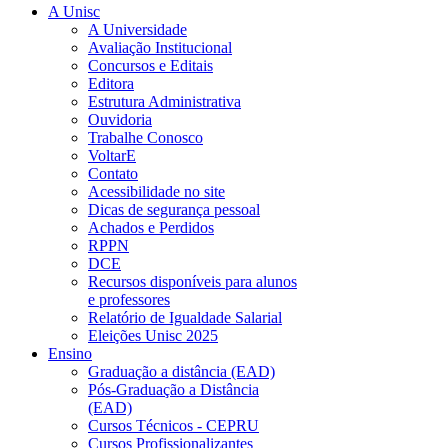
A Unisc
A Universidade
Avaliação Institucional
Concursos e Editais
Editora
Estrutura Administrativa
Ouvidoria
Trabalhe Conosco
VoltarE
Contato
Acessibilidade no site
Dicas de segurança pessoal
Achados e Perdidos
RPPN
DCE
Recursos disponíveis para alunos
e professores
Relatório de Igualdade Salarial
Eleições Unisc 2025
Ensino
Graduação a distância (EAD)
Pós-Graduação a Distância
(EAD)
Cursos Técnicos - CEPRU
Cursos Profissionalizantes