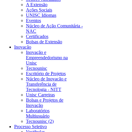
A Extensão
Ações Sociais
UNISC Idiomas
Eventos
Núcleo de Ação Comunitária -
NAC
Certificados
Bolsas de Extensão
Inovação
Inovação e
Empreendedorismo na
Unisc
Tecnounisc
Escritório de Projetos
Núcleo de Inovação e
Transferência de
Tecnologia - NITT
Unisc Carreiras
Bolsas e Projetos de
Inovação
Laboratórios
Multiusuário
Tecnounisc (2)
Processo Seletivo
Vestibular