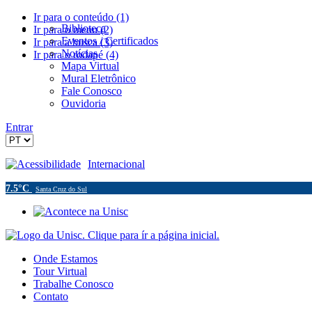
Ir para o conteúdo (1)
Biblioteca
Ir para o menu (2)
Eventos / Certificados
Ir para a busca (3)
Notícias
Ir para o rodapé (4)
Mapa Virtual
Mural Eletrônico
Fale Conosco
Ouvidoria
Entrar
Acessibilidade
Internacional
7.5°C
Santa Cruz do Sul
Onde Estamos
Tour Virtual
Trabalhe Conosco
Contato