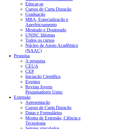
Educar-se
Cursos de Curta Duração
Graduação
MBA, Especialização e
Aperfeiçoamento
Mestrado e Doutorado
UNISC Idiomas
Todos os cursos
Núcleo de Apoio Acadêmico
(NAAC)
Pesquisa
A pesquisa
CEUA
CEP
Iniciação Científica
Eventos
Revista Jovens
Pesquisadores Unisc
Extensão
Apresentação
Cursos de Curta Duração
Datas e Formulários
Mostra de Extensão, Ciência e
Tecnologia
Setores vinculados