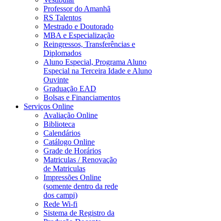
Professor do Amanhã
RS Talentos
Mestrado e Doutorado
MBA e Especialização
Reingressos, Transferências e
Diplomados
Aluno Especial, Programa Aluno
Especial na Terceira Idade e Aluno
Ouvinte
Graduação EAD
Bolsas e Financiamentos
Serviços Online
Avaliação Online
Biblioteca
Calendários
Catálogo Online
Grade de Horários
Matriculas / Renovação
de Matriculas
Impressões Online
(somente dentro da rede
dos campi)
Rede Wi-fi
Sistema de Registro da