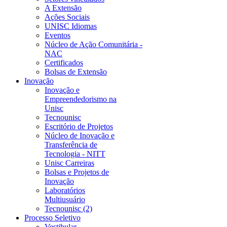
A Extensão
Ações Sociais
UNISC Idiomas
Eventos
Núcleo de Ação Comunitária -
NAC
Certificados
Bolsas de Extensão
Inovação
Inovação e
Empreendedorismo na
Unisc
Tecnounisc
Escritório de Projetos
Núcleo de Inovação e
Transferência de
Tecnologia - NITT
Unisc Carreiras
Bolsas e Projetos de
Inovação
Laboratórios
Multiusuário
Tecnounisc (2)
Processo Seletivo
Vestibular