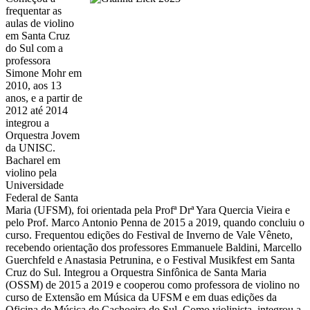
frequentar as
aulas de violino
em Santa Cruz
do Sul com a
professora
Simone Mohr em
2010, aos 13
anos, e a partir de
2012 até 2014
integrou a
Orquestra Jovem
da UNISC.
Bacharel em
violino pela
Universidade
Federal de Santa
Maria (UFSM), foi orientada pela Profª Drª Yara Quercia Vieira e
pelo Prof. Marco Antonio Penna de 2015 a 2019, quando concluiu o
curso. Frequentou edições do Festival de Inverno de Vale Vêneto,
recebendo orientação dos professores Emmanuele Baldini, Marcello
Guerchfeld e Anastasia Petrunina, e o Festival Musikfest em Santa
Cruz do Sul. Integrou a Orquestra Sinfônica de Santa Maria
(OSSM) de 2015 a 2019 e cooperou como professora de violino no
curso de Extensão em Música da UFSM e em duas edições da
Oficina de Música de Cachoeira do Sul. Como violinista, integrou a