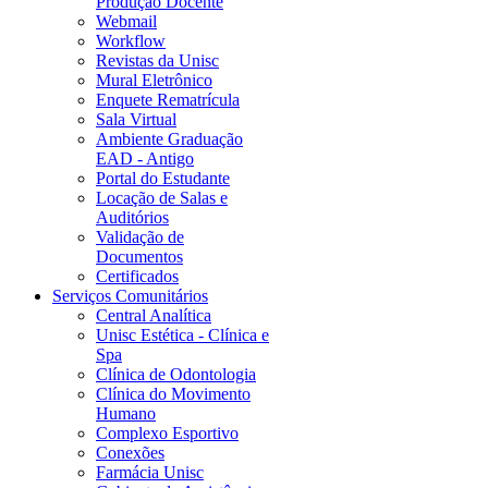
Produção Docente
Webmail
Workflow
Revistas da Unisc
Mural Eletrônico
Enquete Rematrícula
Sala Virtual
Ambiente Graduação
EAD - Antigo
Portal do Estudante
Locação de Salas e
Auditórios
Validação de
Documentos
Certificados
Serviços Comunitários
Central Analítica
Unisc Estética - Clínica e
Spa
Clínica de Odontologia
Clínica do Movimento
Humano
Complexo Esportivo
Conexões
Farmácia Unisc