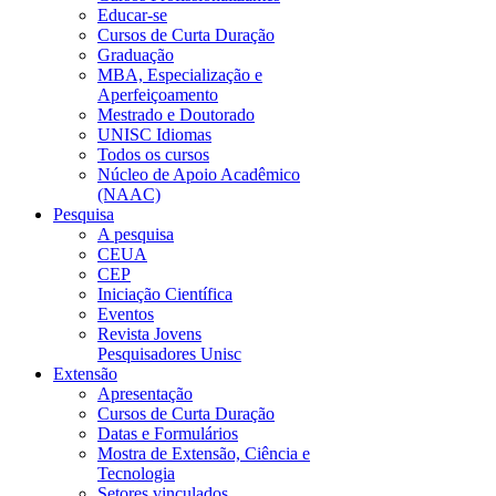
Educar-se
Cursos de Curta Duração
Graduação
MBA, Especialização e
Aperfeiçoamento
Mestrado e Doutorado
UNISC Idiomas
Todos os cursos
Núcleo de Apoio Acadêmico
(NAAC)
Pesquisa
A pesquisa
CEUA
CEP
Iniciação Científica
Eventos
Revista Jovens
Pesquisadores Unisc
Extensão
Apresentação
Cursos de Curta Duração
Datas e Formulários
Mostra de Extensão, Ciência e
Tecnologia
Setores vinculados