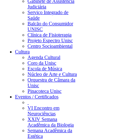
Gabinete de Assistência
Judiciária
Serviço Integrado de
Saúde
Balcão do Consumidor
UNISC
Clínica de Fisioterapia
Projeto Espectro Unisc
Centro Socioambiental
Cultura
Agenda Cultural
Coro da Unisc
Escola de Música
Núcleo de Arte e Cultura
Orquestra de Câmara da
Unisc
Pinacoteca Unisc
Eventos / Certificados
VI Encontro em
Neurociências
XXIV Semana
Acadêmica da Biologia
Semana Acadêmica da
Estética