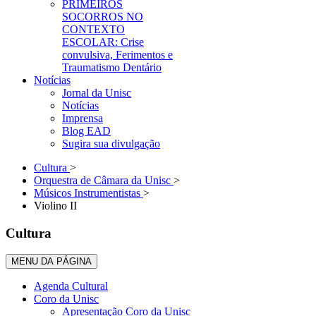
PRIMEIROS
SOCORROS NO
CONTEXTO
ESCOLAR: Crise
convulsiva, Ferimentos e
Traumatismo Dentário
Notícias
Jornal da Unisc
Notícias
Imprensa
Blog EAD
Sugira sua divulgação
Cultura
>
Orquestra de Câmara da Unisc
>
Músicos Instrumentistas
>
Violino II
Cultura
MENU DA PÁGINA
Agenda Cultural
Coro da Unisc
Apresentação Coro da Unisc