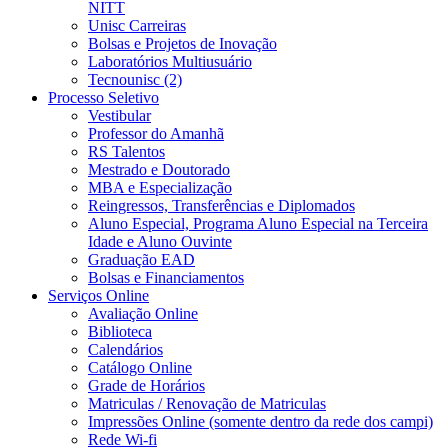
NITT
Unisc Carreiras
Bolsas e Projetos de Inovação
Laboratórios Multiusuário
Tecnounisc (2)
Processo Seletivo
Vestibular
Professor do Amanhã
RS Talentos
Mestrado e Doutorado
MBA e Especialização
Reingressos, Transferências e Diplomados
Aluno Especial, Programa Aluno Especial na Terceira
Idade e Aluno Ouvinte
Graduação EAD
Bolsas e Financiamentos
Serviços Online
Avaliação Online
Biblioteca
Calendários
Catálogo Online
Grade de Horários
Matriculas / Renovação de Matriculas
Impressões Online (somente dentro da rede dos campi)
Rede Wi-fi