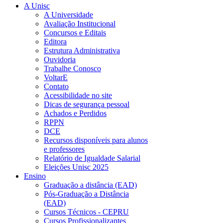
A Unisc
A Universidade
Avaliação Institucional
Concursos e Editais
Editora
Estrutura Administrativa
Ouvidoria
Trabalhe Conosco
VoltarE
Contato
Acessibilidade no site
Dicas de segurança pessoal
Achados e Perdidos
RPPN
DCE
Recursos disponíveis para alunos
e professores
Relatório de Igualdade Salarial
Eleições Unisc 2025
Ensino
Graduação a distância (EAD)
Pós-Graduação a Distância
(EAD)
Cursos Técnicos - CEPRU
Cursos Profissionalizantes