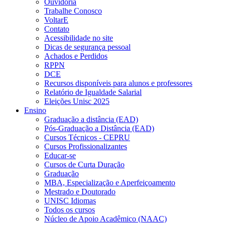
Ouvidoria
Trabalhe Conosco
VoltarE
Contato
Acessibilidade no site
Dicas de segurança pessoal
Achados e Perdidos
RPPN
DCE
Recursos disponíveis para alunos e professores
Relatório de Igualdade Salarial
Eleições Unisc 2025
Ensino
Graduação a distância (EAD)
Pós-Graduação a Distância (EAD)
Cursos Técnicos - CEPRU
Cursos Profissionalizantes
Educar-se
Cursos de Curta Duração
Graduação
MBA, Especialização e Aperfeiçoamento
Mestrado e Doutorado
UNISC Idiomas
Todos os cursos
Núcleo de Apoio Acadêmico (NAAC)