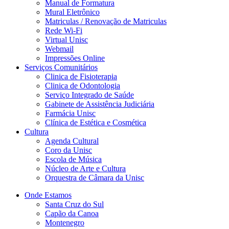
Manual de Formatura
Mural Eletrônico
Matriculas / Renovação de Matriculas
Rede Wi-Fi
Virtual Unisc
Webmail
Impressões Online
Serviços Comunitários
Clinica de Fisioterapia
Clinica de Odontologia
Serviço Integrado de Saúde
Gabinete de Assistência Judiciária
Farmácia Unisc
Clínica de Estética e Cosmética
Cultura
Agenda Cultural
Coro da Unisc
Escola de Música
Núcleo de Arte e Cultura
Orquestra de Câmara da Unisc
Onde Estamos
Santa Cruz do Sul
Capão da Canoa
Montenegro