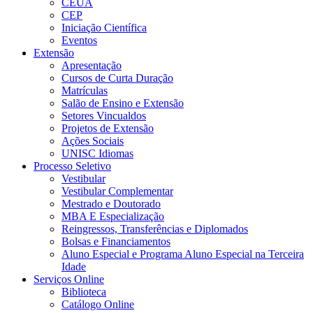
CEUA
CEP
Iniciação Científica
Eventos
Extensão
Apresentação
Cursos de Curta Duração
Matrículas
Salão de Ensino e Extensão
Setores Vincualdos
Projetos de Extensão
Ações Sociais
UNISC Idiomas
Processo Seletivo
Vestibular
Vestibular Complementar
Mestrado e Doutorado
MBA E Especialização
Reingressos, Transferências e Diplomados
Bolsas e Financiamentos
Aluno Especial e Programa Aluno Especial na Terceira
Idade
Serviços Online
Biblioteca
Catálogo Online