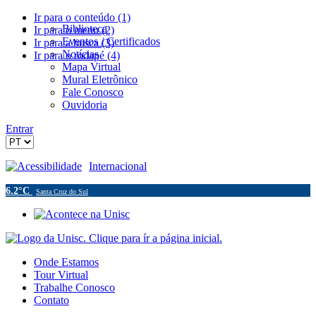
Ir para o conteúdo (1)
Biblioteca
Ir para o menu (2)
Eventos / Certificados
Ir para a busca (3)
Notícias
Ir para o rodapé (4)
Mapa Virtual
Mural Eletrônico
Fale Conosco
Ouvidoria
Entrar
Acessibilidade
Internacional
6.2°C
Santa Cruz do Sul
Onde Estamos
Tour Virtual
Trabalhe Conosco
Contato