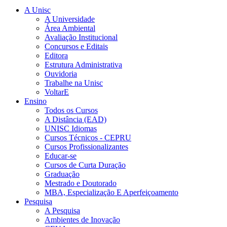
A Unisc
A Universidade
Área Ambiental
Avaliação Institucional
Concursos e Editais
Editora
Estrutura Administrativa
Ouvidoria
Trabalhe na Unisc
VoltarE
Ensino
Todos os Cursos
A Distância (EAD)
UNISC Idiomas
Cursos Técnicos - CEPRU
Cursos Profissionalizantes
Educar-se
Cursos de Curta Duração
Graduação
Mestrado e Doutorado
MBA, Especialização E Aperfeiçoamento
Pesquisa
A Pesquisa
Ambientes de Inovação