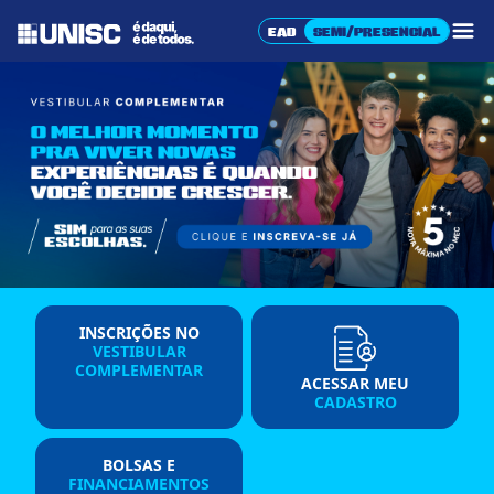
UNISC – Universidade de Santa Cruz 
EAD
SEMI/PRESENCIAL
Abr
INSCRIÇÕES NO
VESTIBULAR
COMPLEMENTAR
ACESSAR MEU
CADASTRO
BOLSAS E
FINAN­CIAMENTOS