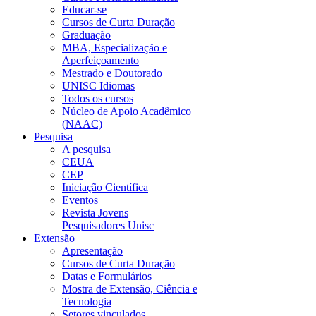
Educar-se
Cursos de Curta Duração
Graduação
MBA, Especialização e
Aperfeiçoamento
Mestrado e Doutorado
UNISC Idiomas
Todos os cursos
Núcleo de Apoio Acadêmico
(NAAC)
Pesquisa
A pesquisa
CEUA
CEP
Iniciação Científica
Eventos
Revista Jovens
Pesquisadores Unisc
Extensão
Apresentação
Cursos de Curta Duração
Datas e Formulários
Mostra de Extensão, Ciência e
Tecnologia
Setores vinculados