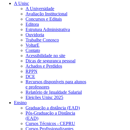
A Unisc
A Universidade
Avaliação Institucional
Concursos e Editais
Editora
Estrutura Administrativa
Ouvidoria
Trabalhe Conosco
VoltarE
Contato
Acessibilidade no site
Dicas de segurança pessoal
Achados e Perdidos
RPPN
DCE
Recursos disponíveis para alunos
e professores
Relatório de Igualdade Salarial
Eleições Unisc 2025
Ensino
Graduação a distância (EAD)
Pós-Graduação a Distância
(EAD)
Cursos Técnicos - CEPRU
Cursos Profissionalizantes