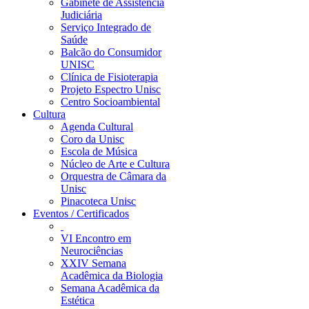
Gabinete de Assistência
Judiciária
Serviço Integrado de
Saúde
Balcão do Consumidor
UNISC
Clínica de Fisioterapia
Projeto Espectro Unisc
Centro Socioambiental
Cultura
Agenda Cultural
Coro da Unisc
Escola de Música
Núcleo de Arte e Cultura
Orquestra de Câmara da
Unisc
Pinacoteca Unisc
Eventos / Certificados
VI Encontro em
Neurociências
XXIV Semana
Acadêmica da Biologia
Semana Acadêmica da
Estética