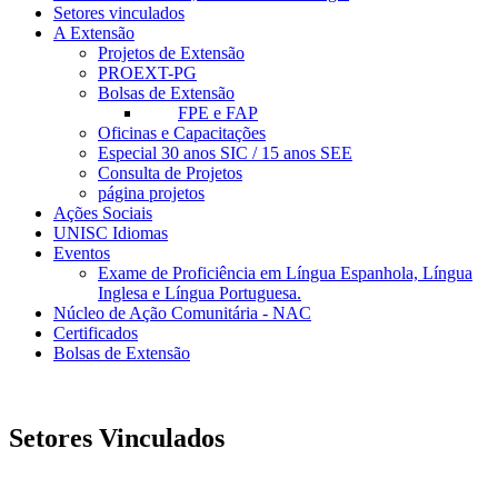
Setores vinculados
A Extensão
Projetos de Extensão
PROEXT-PG
Bolsas de Extensão
FPE e FAP
Oficinas e Capacitações
Especial 30 anos SIC / 15 anos SEE
Consulta de Projetos
página projetos
Ações Sociais
UNISC Idiomas
Eventos
Exame de Proficiência em Língua Espanhola, Língua
Inglesa e Língua Portuguesa.
Núcleo de Ação Comunitária - NAC
Certificados
Bolsas de Extensão
Setores Vinculados