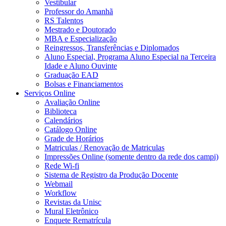
Vestibular
Professor do Amanhã
RS Talentos
Mestrado e Doutorado
MBA e Especialização
Reingressos, Transferências e Diplomados
Aluno Especial, Programa Aluno Especial na Terceira
Idade e Aluno Ouvinte
Graduação EAD
Bolsas e Financiamentos
Serviços Online
Avaliação Online
Biblioteca
Calendários
Catálogo Online
Grade de Horários
Matriculas / Renovação de Matriculas
Impressões Online (somente dentro da rede dos campi)
Rede Wi-fi
Sistema de Registro da Produção Docente
Webmail
Workflow
Revistas da Unisc
Mural Eletrônico
Enquete Rematrícula