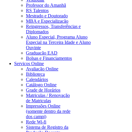
Professor do Amanhã
RS Talentos
Mestrado e Doutorado
MBA e Especialização
Reingressos, Transferências e
Diplomados
Aluno Especial, Programa Aluno
Especial na Terceira Idade e Aluno
Ouvinte
Graduação EAD
Bolsas e Financiamentos
Serviços Online
Avaliação Online
Biblioteca
Calendários
Catálogo Online
Grade de Horários
Matriculas / Renovação
de Matriculas
Impressões Online
(somente dentro da rede
dos campi)
Rede Wi-fi
Sistema de Registro da