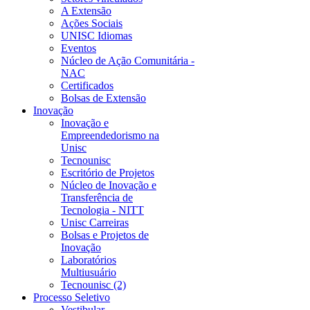
A Extensão
Ações Sociais
UNISC Idiomas
Eventos
Núcleo de Ação Comunitária -
NAC
Certificados
Bolsas de Extensão
Inovação
Inovação e
Empreendedorismo na
Unisc
Tecnounisc
Escritório de Projetos
Núcleo de Inovação e
Transferência de
Tecnologia - NITT
Unisc Carreiras
Bolsas e Projetos de
Inovação
Laboratórios
Multiusuário
Tecnounisc (2)
Processo Seletivo
Vestibular