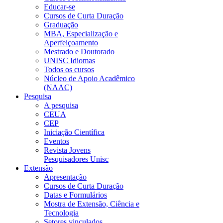
Educar-se
Cursos de Curta Duração
Graduação
MBA, Especialização e
Aperfeiçoamento
Mestrado e Doutorado
UNISC Idiomas
Todos os cursos
Núcleo de Apoio Acadêmico
(NAAC)
Pesquisa
A pesquisa
CEUA
CEP
Iniciação Científica
Eventos
Revista Jovens
Pesquisadores Unisc
Extensão
Apresentação
Cursos de Curta Duração
Datas e Formulários
Mostra de Extensão, Ciência e
Tecnologia
Setores vinculados