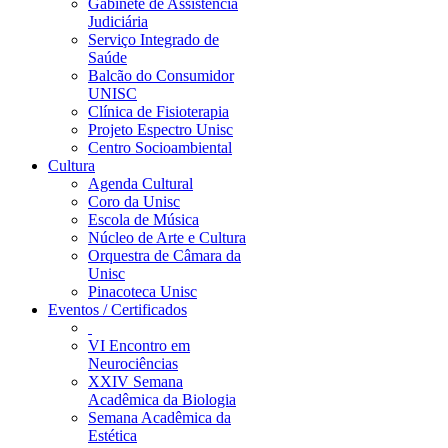
Gabinete de Assistência
Judiciária
Serviço Integrado de
Saúde
Balcão do Consumidor
UNISC
Clínica de Fisioterapia
Projeto Espectro Unisc
Centro Socioambiental
Cultura
Agenda Cultural
Coro da Unisc
Escola de Música
Núcleo de Arte e Cultura
Orquestra de Câmara da
Unisc
Pinacoteca Unisc
Eventos / Certificados
VI Encontro em
Neurociências
XXIV Semana
Acadêmica da Biologia
Semana Acadêmica da
Estética