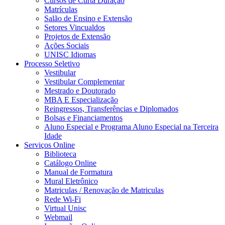
Cursos de Curta Duração
Matrículas
Salão de Ensino e Extensão
Setores Vincualdos
Projetos de Extensão
Ações Sociais
UNISC Idiomas
Processo Seletivo
Vestibular
Vestibular Complementar
Mestrado e Doutorado
MBA E Especialização
Reingressos, Transferências e Diplomados
Bolsas e Financiamentos
Aluno Especial e Programa Aluno Especial na Terceira
Idade
Serviços Online
Biblioteca
Catálogo Online
Manual de Formatura
Mural Eletrônico
Matriculas / Renovação de Matriculas
Rede Wi-Fi
Virtual Unisc
Webmail