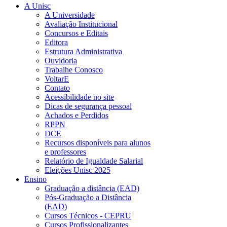
A Unisc
A Universidade
Avaliação Institucional
Concursos e Editais
Editora
Estrutura Administrativa
Ouvidoria
Trabalhe Conosco
VoltarE
Contato
Acessibilidade no site
Dicas de segurança pessoal
Achados e Perdidos
RPPN
DCE
Recursos disponíveis para alunos
e professores
Relatório de Igualdade Salarial
Eleições Unisc 2025
Ensino
Graduação a distância (EAD)
Pós-Graduação a Distância
(EAD)
Cursos Técnicos - CEPRU
Cursos Profissionalizantes