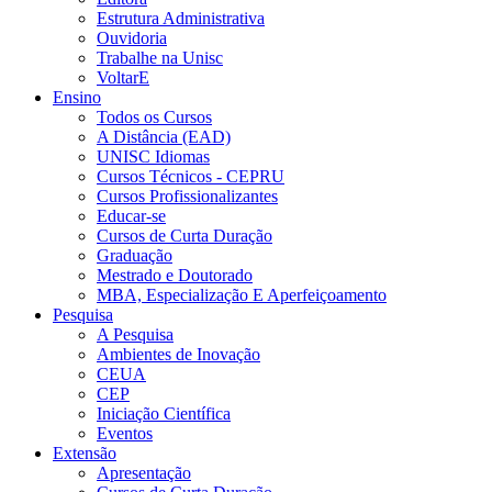
Estrutura Administrativa
Ouvidoria
Trabalhe na Unisc
VoltarE
Ensino
Todos os Cursos
A Distância (EAD)
UNISC Idiomas
Cursos Técnicos - CEPRU
Cursos Profissionalizantes
Educar-se
Cursos de Curta Duração
Graduação
Mestrado e Doutorado
MBA, Especialização E Aperfeiçoamento
Pesquisa
A Pesquisa
Ambientes de Inovação
CEUA
CEP
Iniciação Científica
Eventos
Extensão
Apresentação