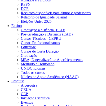
Achados e Perdidos
RPPN
DCE
Recursos disponíveis para alunos e professores
Relatório de Igualdade Salarial
Eleições Unisc 2025
Ensino
Graduação a distância (EAD)
Pós-Graduação a Distância (EAD)
Cursos Técnicos - CEPRU
Cursos Profissionalizantes
Educar-se
Cursos de Curta Duração
Graduação
MBA, Especialização e Aperfeiçoamento
Mestrado e Doutorado
UNISC Idiomas
Todos os cursos
Núcleo de Apoio Acadêmico (NAAC)
Pesquisa
A pesquisa
CEUA
CEP
Iniciação Científica
Eventos