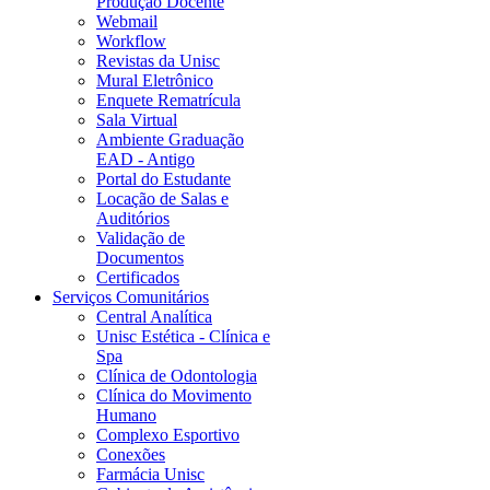
Produção Docente
Webmail
Workflow
Revistas da Unisc
Mural Eletrônico
Enquete Rematrícula
Sala Virtual
Ambiente Graduação
EAD - Antigo
Portal do Estudante
Locação de Salas e
Auditórios
Validação de
Documentos
Certificados
Serviços Comunitários
Central Analítica
Unisc Estética - Clínica e
Spa
Clínica de Odontologia
Clínica do Movimento
Humano
Complexo Esportivo
Conexões
Farmácia Unisc