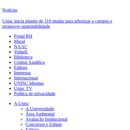
Notícias
Unisc inicia plantio de 110 mudas para arborizar o campus e
promover sustentabilidade
Portal RH
Mural
NAAC
VoltarE
Biblioteca
Central Analítica
Editora
Imprensa
Internacional
UNISC Idiomas
Unisc TV
Política de privacidade
A Unisc
A Universidade
Área Ambiental
Avaliação Institucional
Concursos e Editais
Editora