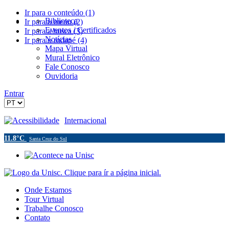
Ir para o conteúdo (1)
Biblioteca
Ir para o menu (2)
Eventos / Certificados
Ir para a busca (3)
Notícias
Ir para o rodapé (4)
Mapa Virtual
Mural Eletrônico
Fale Conosco
Ouvidoria
Entrar
Acessibilidade
Internacional
11.8°C
Santa Cruz do Sul
Onde Estamos
Tour Virtual
Trabalhe Conosco
Contato