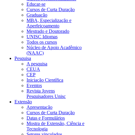
Educar-se
Cursos de Curta Duração
Graduação
MBA, Especialização e
Aperfeiçoamento
Mestrado e Doutorado
UNISC Idiomas
Todos os cursos
Núcleo de Apoio Acadêmico
(NAAC)
Pesquisa
A pesquisa
CEUA
CEP
Iniciação Científica
Eventos
Revista Jovens
Pesquisadores Unisc
Extensão
Apresentação
Cursos de Curta Duração
Datas e Formulários
Mostra de Extensão, Ciência e
Tecnologia
Setores vinculados