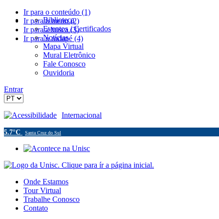
Ir para o conteúdo (1)
Biblioteca
Ir para o menu (2)
Eventos / Certificados
Ir para a busca (3)
Notícias
Ir para o rodapé (4)
Mapa Virtual
Mural Eletrônico
Fale Conosco
Ouvidoria
Entrar
Acessibilidade
Internacional
5.7°C
Santa Cruz do Sul
Onde Estamos
Tour Virtual
Trabalhe Conosco
Contato