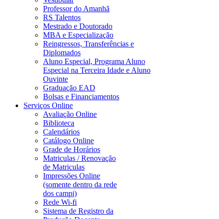
Professor do Amanhã
RS Talentos
Mestrado e Doutorado
MBA e Especialização
Reingressos, Transferências e
Diplomados
Aluno Especial, Programa Aluno
Especial na Terceira Idade e Aluno
Ouvinte
Graduação EAD
Bolsas e Financiamentos
Serviços Online
Avaliação Online
Biblioteca
Calendários
Catálogo Online
Grade de Horários
Matriculas / Renovação
de Matriculas
Impressões Online
(somente dentro da rede
dos campi)
Rede Wi-fi
Sistema de Registro da