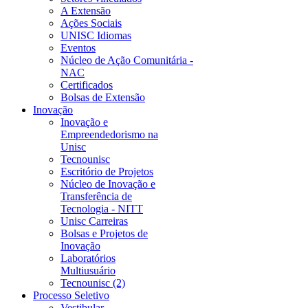
A Extensão
Ações Sociais
UNISC Idiomas
Eventos
Núcleo de Ação Comunitária -
NAC
Certificados
Bolsas de Extensão
Inovação
Inovação e
Empreendedorismo na
Unisc
Tecnounisc
Escritório de Projetos
Núcleo de Inovação e
Transferência de
Tecnologia - NITT
Unisc Carreiras
Bolsas e Projetos de
Inovação
Laboratórios
Multiusuário
Tecnounisc (2)
Processo Seletivo
Vestibular