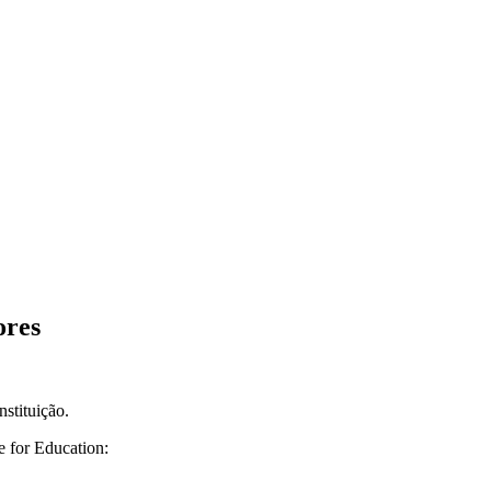
ores
nstituição.
e for Education: