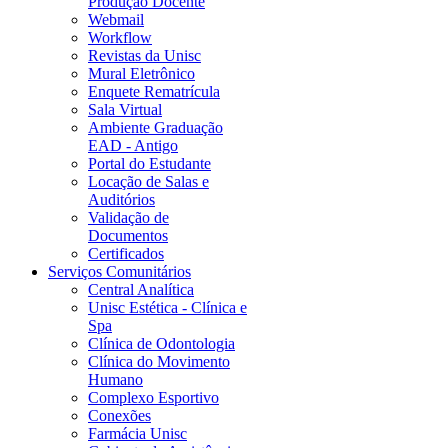
Produção Docente
Webmail
Workflow
Revistas da Unisc
Mural Eletrônico
Enquete Rematrícula
Sala Virtual
Ambiente Graduação
EAD - Antigo
Portal do Estudante
Locação de Salas e
Auditórios
Validação de
Documentos
Certificados
Serviços Comunitários
Central Analítica
Unisc Estética - Clínica e
Spa
Clínica de Odontologia
Clínica do Movimento
Humano
Complexo Esportivo
Conexões
Farmácia Unisc