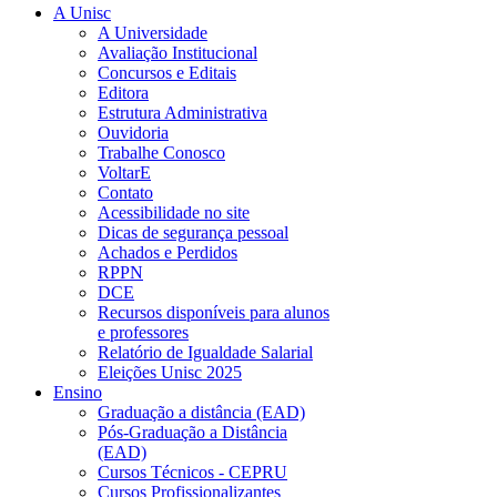
A Unisc
A Universidade
Avaliação Institucional
Concursos e Editais
Editora
Estrutura Administrativa
Ouvidoria
Trabalhe Conosco
VoltarE
Contato
Acessibilidade no site
Dicas de segurança pessoal
Achados e Perdidos
RPPN
DCE
Recursos disponíveis para alunos
e professores
Relatório de Igualdade Salarial
Eleições Unisc 2025
Ensino
Graduação a distância (EAD)
Pós-Graduação a Distância
(EAD)
Cursos Técnicos - CEPRU
Cursos Profissionalizantes