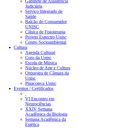
Gabinete de Assistência
Judiciária
Serviço Integrado de
Saúde
Balcão do Consumidor
UNISC
Clínica de Fisioterapia
Projeto Espectro Unisc
Centro Socioambiental
Cultura
Agenda Cultural
Coro da Unisc
Escola de Música
Núcleo de Arte e Cultura
Orquestra de Câmara da
Unisc
Pinacoteca Unisc
Eventos / Certificados
VI Encontro em
Neurociências
XXIV Semana
Acadêmica da Biologia
Semana Acadêmica da
Estética