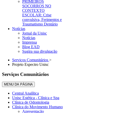
PRIMEIROS
SOCORROS NO
CONTEXTO
ESCOLAR: Crise
convulsiva, Ferimentos e
Traumatismo Dentário
Notícias
Jornal da Unisc
Notícias
Imprensa
Blog EAD
Sugira sua divulgação
Serviços Comunitários
>
Projeto Espectro Unisc
Serviços Comunitários
MENU DA PÁGINA
Central Analítica
Unisc Estética - Clínica e Spa
Clínica de Odontologia
Clínica do Movimento Humano
Apresentação