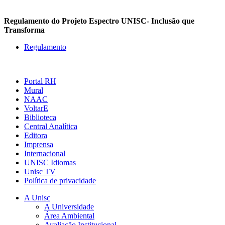
Regulamento do Projeto Espectro UNISC- Inclusão que
Transforma
Regulamento
Portal RH
Mural
NAAC
VoltarE
Biblioteca
Central Analítica
Editora
Imprensa
Internacional
UNISC Idiomas
Unisc TV
Política de privacidade
A Unisc
A Universidade
Área Ambiental
Avaliação Institucional