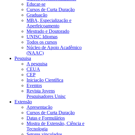
Educar-se
Cursos de Curta Duração
Graduação
MBA, Especialização e
Aperfeiçoamento
Mestrado e Doutorado
UNISC Idiomas
Todos os cursos
Núcleo de Apoio Acadêmico
(NAAC)
Pesquisa
A pesquisa
CEUA
CEP
Iniciação Científica
Eventos
Revista Jovens
Pesquisadores Unisc
Extensão
Apresentação
Cursos de Curta Duração
Datas e Formulários
Mostra de Extensão, Ciência e
Tecnologia
Setores vinculados