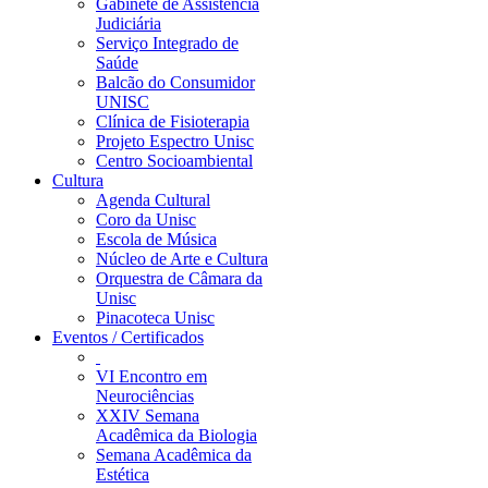
Gabinete de Assistência
Judiciária
Serviço Integrado de
Saúde
Balcão do Consumidor
UNISC
Clínica de Fisioterapia
Projeto Espectro Unisc
Centro Socioambiental
Cultura
Agenda Cultural
Coro da Unisc
Escola de Música
Núcleo de Arte e Cultura
Orquestra de Câmara da
Unisc
Pinacoteca Unisc
Eventos / Certificados
VI Encontro em
Neurociências
XXIV Semana
Acadêmica da Biologia
Semana Acadêmica da
Estética