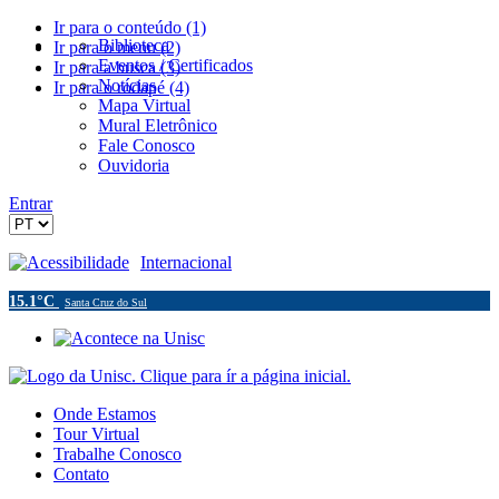
Ir para o conteúdo (1)
Biblioteca
Ir para o menu (2)
Eventos / Certificados
Ir para a busca (3)
Notícias
Ir para o rodapé (4)
Mapa Virtual
Mural Eletrônico
Fale Conosco
Ouvidoria
Entrar
Acessibilidade
Internacional
15.1°C
Santa Cruz do Sul
Onde Estamos
Tour Virtual
Trabalhe Conosco
Contato