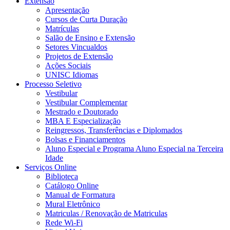
Extensão
Apresentação
Cursos de Curta Duração
Matrículas
Salão de Ensino e Extensão
Setores Vincualdos
Projetos de Extensão
Ações Sociais
UNISC Idiomas
Processo Seletivo
Vestibular
Vestibular Complementar
Mestrado e Doutorado
MBA E Especialização
Reingressos, Transferências e Diplomados
Bolsas e Financiamentos
Aluno Especial e Programa Aluno Especial na Terceira
Idade
Serviços Online
Biblioteca
Catálogo Online
Manual de Formatura
Mural Eletrônico
Matriculas / Renovação de Matriculas
Rede Wi-Fi