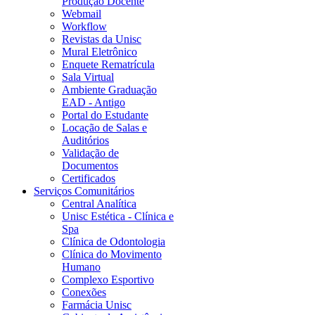
Produção Docente
Webmail
Workflow
Revistas da Unisc
Mural Eletrônico
Enquete Rematrícula
Sala Virtual
Ambiente Graduação
EAD - Antigo
Portal do Estudante
Locação de Salas e
Auditórios
Validação de
Documentos
Certificados
Serviços Comunitários
Central Analítica
Unisc Estética - Clínica e
Spa
Clínica de Odontologia
Clínica do Movimento
Humano
Complexo Esportivo
Conexões
Farmácia Unisc