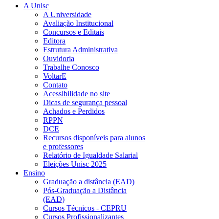
A Unisc
A Universidade
Avaliação Institucional
Concursos e Editais
Editora
Estrutura Administrativa
Ouvidoria
Trabalhe Conosco
VoltarE
Contato
Acessibilidade no site
Dicas de segurança pessoal
Achados e Perdidos
RPPN
DCE
Recursos disponíveis para alunos
e professores
Relatório de Igualdade Salarial
Eleições Unisc 2025
Ensino
Graduação a distância (EAD)
Pós-Graduação a Distância
(EAD)
Cursos Técnicos - CEPRU
Cursos Profissionalizantes