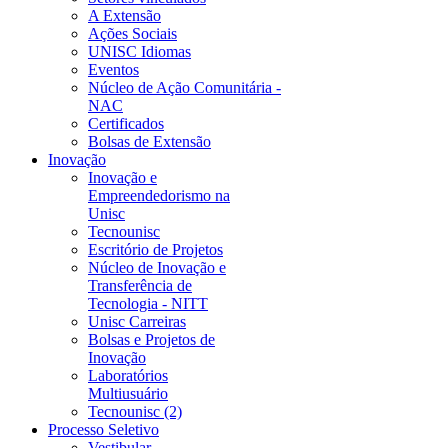
A Extensão
Ações Sociais
UNISC Idiomas
Eventos
Núcleo de Ação Comunitária -
NAC
Certificados
Bolsas de Extensão
Inovação
Inovação e
Empreendedorismo na
Unisc
Tecnounisc
Escritório de Projetos
Núcleo de Inovação e
Transferência de
Tecnologia - NITT
Unisc Carreiras
Bolsas e Projetos de
Inovação
Laboratórios
Multiusuário
Tecnounisc (2)
Processo Seletivo
Vestibular