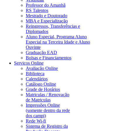
Professor do Amanhã
RS Talentos
Mestrado e Doutorado
MBA e Especialização
Reingressos, Transferências e
Diplomados
Aluno Especial, Programa Aluno
Especial na Terceira Idade e Aluno
Ouvinte
Graduação EAD
Bolsas e Financiamentos
Serviços Online
Avaliação Online
Biblioteca
Calendários
Catálogo Online
Grade de Horários
Matriculas / Renovação
de Matriculas
Impressões Online
(somente dentro da rede
dos campi)
Rede Wi-fi
Sistema de Registro da