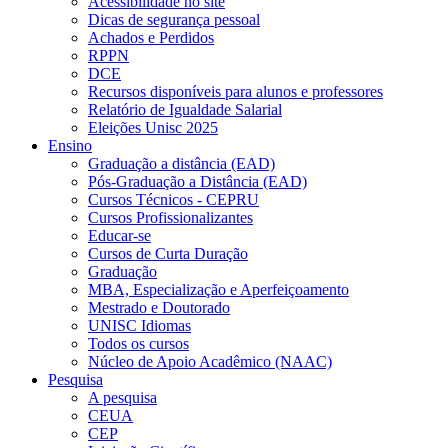
Acessibilidade no site
Dicas de segurança pessoal
Achados e Perdidos
RPPN
DCE
Recursos disponíveis para alunos e professores
Relatório de Igualdade Salarial
Eleições Unisc 2025
Ensino
Graduação a distância (EAD)
Pós-Graduação a Distância (EAD)
Cursos Técnicos - CEPRU
Cursos Profissionalizantes
Educar-se
Cursos de Curta Duração
Graduação
MBA, Especialização e Aperfeiçoamento
Mestrado e Doutorado
UNISC Idiomas
Todos os cursos
Núcleo de Apoio Acadêmico (NAAC)
Pesquisa
A pesquisa
CEUA
CEP