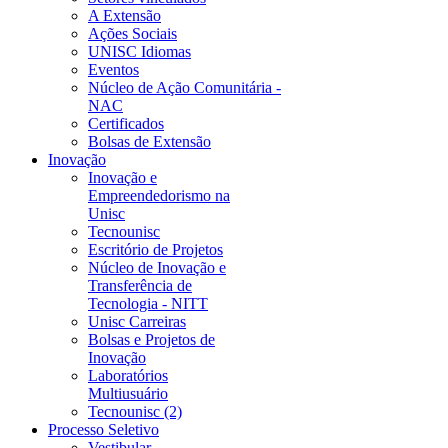
A Extensão
Ações Sociais
UNISC Idiomas
Eventos
Núcleo de Ação Comunitária -
NAC
Certificados
Bolsas de Extensão
Inovação
Inovação e
Empreendedorismo na
Unisc
Tecnounisc
Escritório de Projetos
Núcleo de Inovação e
Transferência de
Tecnologia - NITT
Unisc Carreiras
Bolsas e Projetos de
Inovação
Laboratórios
Multiusuário
Tecnounisc (2)
Processo Seletivo
Vestibular