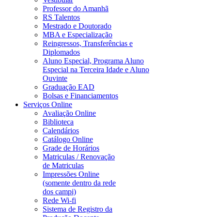
Professor do Amanhã
RS Talentos
Mestrado e Doutorado
MBA e Especialização
Reingressos, Transferências e
Diplomados
Aluno Especial, Programa Aluno
Especial na Terceira Idade e Aluno
Ouvinte
Graduação EAD
Bolsas e Financiamentos
Serviços Online
Avaliação Online
Biblioteca
Calendários
Catálogo Online
Grade de Horários
Matriculas / Renovação
de Matriculas
Impressões Online
(somente dentro da rede
dos campi)
Rede Wi-fi
Sistema de Registro da