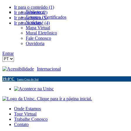
Ir para o conteúdo (1)
Biblioteca
Ir para o menu (2)
Eventos / Certificados
Ir para a busca (3)
Notícias
Ir para o rodapé (4)
Mapa Virtual
Mural Eletrônico
Fale Conosco
Ouvidoria
Entrar
Acessibilidade
Internacional
19.0°C
Santa Cruz do Sul
Onde Estamos
Tour Virtual
Trabalhe Conosco
Contato