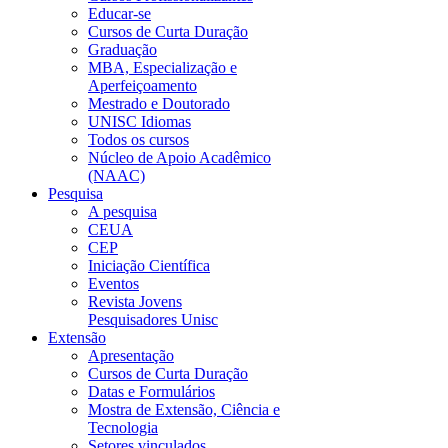
Educar-se
Cursos de Curta Duração
Graduação
MBA, Especialização e
Aperfeiçoamento
Mestrado e Doutorado
UNISC Idiomas
Todos os cursos
Núcleo de Apoio Acadêmico
(NAAC)
Pesquisa
A pesquisa
CEUA
CEP
Iniciação Científica
Eventos
Revista Jovens
Pesquisadores Unisc
Extensão
Apresentação
Cursos de Curta Duração
Datas e Formulários
Mostra de Extensão, Ciência e
Tecnologia
Setores vinculados