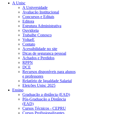
A Unisc
A Universidade
Avaliação Institucional
Concursos e Editais
Editora
Estrutura Administrativa
Ouvidoria
Trabalhe Conosco
VoltarE
Contato
Acessibilidade no site
Dicas de segurança pessoal
Achados e Perdidos
RPPN
DCE
Recursos disponíveis para alunos
e professores
Relatório de Igualdade Salarial
Eleições Unisc 2025
Ensino
Graduação a distância (EAD)
Pós-Graduação a Distância
(EAD)
Cursos Técnicos - CEPRU
Cursos Profissionalizantes