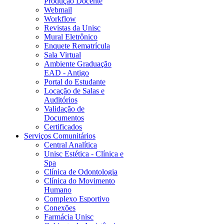
Produção Docente
Webmail
Workflow
Revistas da Unisc
Mural Eletrônico
Enquete Rematrícula
Sala Virtual
Ambiente Graduação
EAD - Antigo
Portal do Estudante
Locação de Salas e
Auditórios
Validação de
Documentos
Certificados
Serviços Comunitários
Central Analítica
Unisc Estética - Clínica e
Spa
Clínica de Odontologia
Clínica do Movimento
Humano
Complexo Esportivo
Conexões
Farmácia Unisc