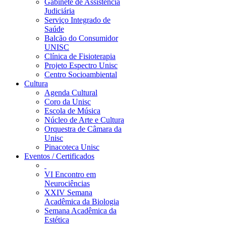
Gabinete de Assistência
Judiciária
Serviço Integrado de
Saúde
Balcão do Consumidor
UNISC
Clínica de Fisioterapia
Projeto Espectro Unisc
Centro Socioambiental
Cultura
Agenda Cultural
Coro da Unisc
Escola de Música
Núcleo de Arte e Cultura
Orquestra de Câmara da
Unisc
Pinacoteca Unisc
Eventos / Certificados
VI Encontro em
Neurociências
XXIV Semana
Acadêmica da Biologia
Semana Acadêmica da
Estética