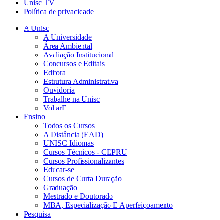
Unisc TV
Política de privacidade
A Unisc
A Universidade
Área Ambiental
Avaliação Institucional
Concursos e Editais
Editora
Estrutura Administrativa
Ouvidoria
Trabalhe na Unisc
VoltarE
Ensino
Todos os Cursos
A Distância (EAD)
UNISC Idiomas
Cursos Técnicos - CEPRU
Cursos Profissionalizantes
Educar-se
Cursos de Curta Duração
Graduação
Mestrado e Doutorado
MBA, Especialização E Aperfeiçoamento
Pesquisa