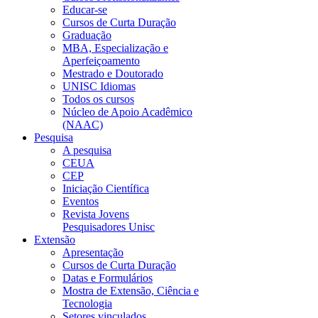
Educar-se
Cursos de Curta Duração
Graduação
MBA, Especialização e
Aperfeiçoamento
Mestrado e Doutorado
UNISC Idiomas
Todos os cursos
Núcleo de Apoio Acadêmico
(NAAC)
Pesquisa
A pesquisa
CEUA
CEP
Iniciação Científica
Eventos
Revista Jovens
Pesquisadores Unisc
Extensão
Apresentação
Cursos de Curta Duração
Datas e Formulários
Mostra de Extensão, Ciência e
Tecnologia
Setores vinculados