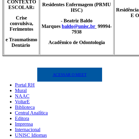
CONTEXTO
Residentes Enfermagem (PRMU
ESCOLAR:
Residênci
HSC)
E
O
Crise
- Beatriz Baldo
convulsiva,
Marques
baldo@unisc.br
99994-
Ferimentos
7938
e Traumatismo
Acadêmico de Odontologia
Dentário
ACESSAR O MEET
Portal RH
Mural
NAAC
VoltarE
Biblioteca
Central Analítica
Editora
Imprensa
Internacional
UNISC Idiomas