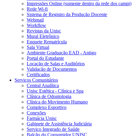
Impressões Online (somente dentro da rede dos campi)
Rede Wi-fi
Sistema de Registro da Produção Docente
Webmail
Workflow
Revistas da Unisc
Mural Eletrônico
Enquete Rematrícula
Sala Virtual
Ambiente Graduação EAD - Antigo
Portal do Estudante
Locação de Salas e Auditórios
Validação de Documentos
Certificados
Serviços Comunitários
Central Analítica
Unisc Estética - Clínica e Spa
Clínica de Odontologia
Clínica do Movimento Humano
Complexo Esportivo
Conexões
Farmácia Unisc
Gabinete de Assistência Judiciária
Serviço Integrado de Saúde
Balcão do Consumidor UNISC