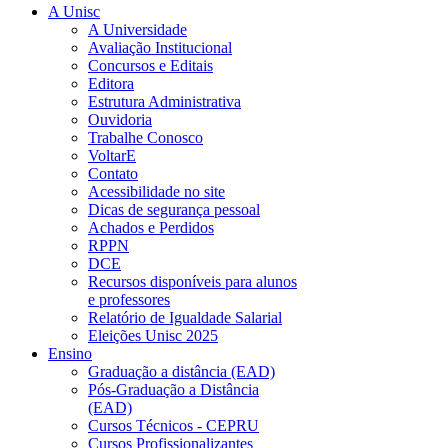
A Unisc
A Universidade
Avaliação Institucional
Concursos e Editais
Editora
Estrutura Administrativa
Ouvidoria
Trabalhe Conosco
VoltarE
Contato
Acessibilidade no site
Dicas de segurança pessoal
Achados e Perdidos
RPPN
DCE
Recursos disponíveis para alunos
e professores
Relatório de Igualdade Salarial
Eleições Unisc 2025
Ensino
Graduação a distância (EAD)
Pós-Graduação a Distância
(EAD)
Cursos Técnicos - CEPRU
Cursos Profissionalizantes