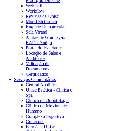
Produção Docente
Webmail
Workflow
Revistas da Unisc
Mural Eletrônico
Enquete Rematrícula
Sala Virtual
Ambiente Graduação
EAD - Antigo
Portal do Estudante
Locação de Salas e
Auditórios
Validação de
Documentos
Certificados
Serviços Comunitários
Central Analítica
Unisc Estética - Clínica e
Spa
Clínica de Odontologia
Clínica do Movimento
Humano
Complexo Esportivo
Conexões
Farmácia Unisc