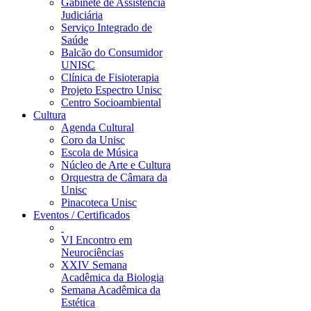
Gabinete de Assistência
Judiciária
Serviço Integrado de
Saúde
Balcão do Consumidor
UNISC
Clínica de Fisioterapia
Projeto Espectro Unisc
Centro Socioambiental
Cultura
Agenda Cultural
Coro da Unisc
Escola de Música
Núcleo de Arte e Cultura
Orquestra de Câmara da
Unisc
Pinacoteca Unisc
Eventos / Certificados
VI Encontro em
Neurociências
XXIV Semana
Acadêmica da Biologia
Semana Acadêmica da
Estética