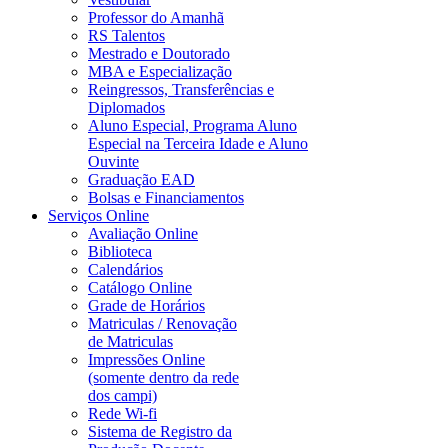
Professor do Amanhã
RS Talentos
Mestrado e Doutorado
MBA e Especialização
Reingressos, Transferências e
Diplomados
Aluno Especial, Programa Aluno
Especial na Terceira Idade e Aluno
Ouvinte
Graduação EAD
Bolsas e Financiamentos
Serviços Online
Avaliação Online
Biblioteca
Calendários
Catálogo Online
Grade de Horários
Matriculas / Renovação
de Matriculas
Impressões Online
(somente dentro da rede
dos campi)
Rede Wi-fi
Sistema de Registro da