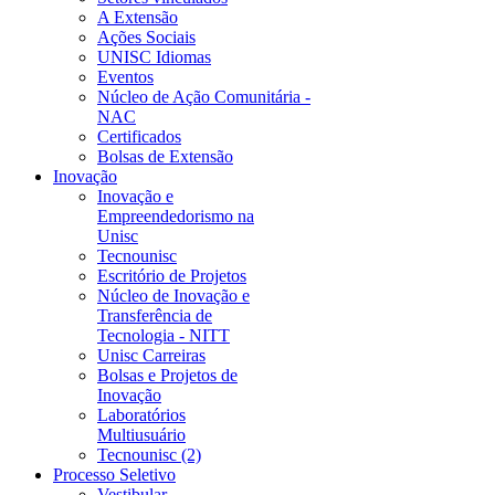
A Extensão
Ações Sociais
UNISC Idiomas
Eventos
Núcleo de Ação Comunitária -
NAC
Certificados
Bolsas de Extensão
Inovação
Inovação e
Empreendedorismo na
Unisc
Tecnounisc
Escritório de Projetos
Núcleo de Inovação e
Transferência de
Tecnologia - NITT
Unisc Carreiras
Bolsas e Projetos de
Inovação
Laboratórios
Multiusuário
Tecnounisc (2)
Processo Seletivo
Vestibular