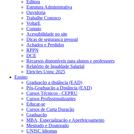
Editora
Estrutura Administrativa
Ouvidoria
Trabalhe Conosco
VoltarE
Contato
Acessibilidade no site
Dicas de segurança pessoal
Achados e Perdidos
RPPN
DCE
Recursos disponíveis para alunos e professores
Relatório de Igualdade Salarial
Eleições Unisc 2025
Ensino
Graduação a distância (EAD)
Pós-Graduação a Distância (EAD)
Cursos Técnicos - CEPRU
Cursos Profissionalizantes
Educar-se
Cursos de Curta Duração
Graduação
MBA, Especialização e Aperfeiçoamento
Mestrado e Doutorado
UNISC Idiomas