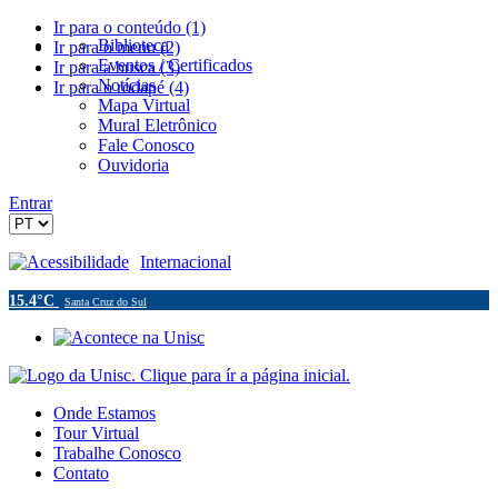
Ir para o conteúdo (1)
Biblioteca
Ir para o menu (2)
Eventos / Certificados
Ir para a busca (3)
Notícias
Ir para o rodapé (4)
Mapa Virtual
Mural Eletrônico
Fale Conosco
Ouvidoria
Entrar
Acessibilidade
Internacional
15.4°C
Santa Cruz do Sul
Onde Estamos
Tour Virtual
Trabalhe Conosco
Contato