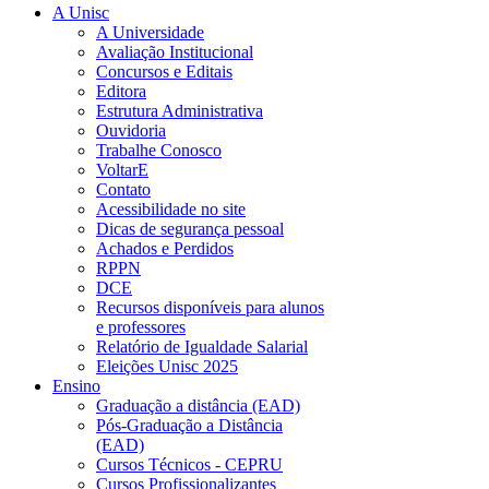
A Unisc
A Universidade
Avaliação Institucional
Concursos e Editais
Editora
Estrutura Administrativa
Ouvidoria
Trabalhe Conosco
VoltarE
Contato
Acessibilidade no site
Dicas de segurança pessoal
Achados e Perdidos
RPPN
DCE
Recursos disponíveis para alunos
e professores
Relatório de Igualdade Salarial
Eleições Unisc 2025
Ensino
Graduação a distância (EAD)
Pós-Graduação a Distância
(EAD)
Cursos Técnicos - CEPRU
Cursos Profissionalizantes