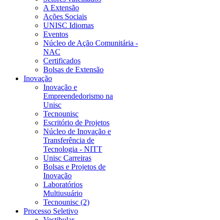
A Extensão
Ações Sociais
UNISC Idiomas
Eventos
Núcleo de Ação Comunitária -
NAC
Certificados
Bolsas de Extensão
Inovação
Inovação e
Empreendedorismo na
Unisc
Tecnounisc
Escritório de Projetos
Núcleo de Inovação e
Transferência de
Tecnologia - NITT
Unisc Carreiras
Bolsas e Projetos de
Inovação
Laboratórios
Multiusuário
Tecnounisc (2)
Processo Seletivo
Vestibular