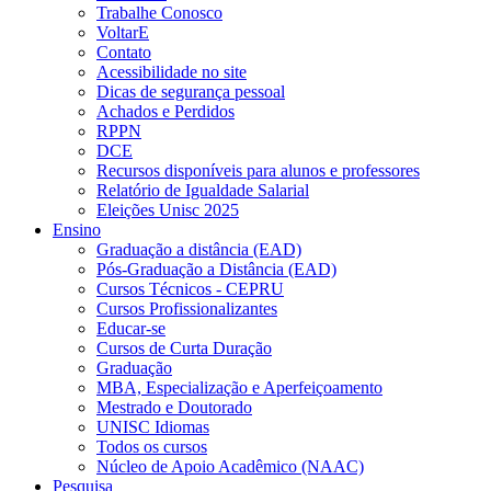
Trabalhe Conosco
VoltarE
Contato
Acessibilidade no site
Dicas de segurança pessoal
Achados e Perdidos
RPPN
DCE
Recursos disponíveis para alunos e professores
Relatório de Igualdade Salarial
Eleições Unisc 2025
Ensino
Graduação a distância (EAD)
Pós-Graduação a Distância (EAD)
Cursos Técnicos - CEPRU
Cursos Profissionalizantes
Educar-se
Cursos de Curta Duração
Graduação
MBA, Especialização e Aperfeiçoamento
Mestrado e Doutorado
UNISC Idiomas
Todos os cursos
Núcleo de Apoio Acadêmico (NAAC)
Pesquisa