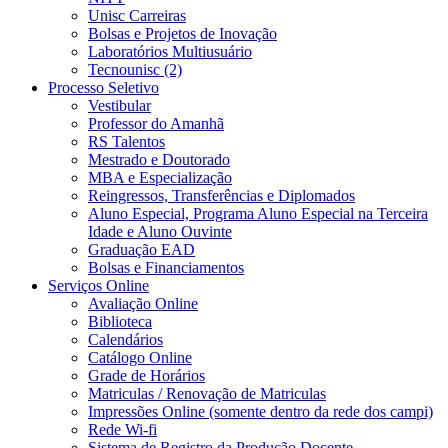
Unisc Carreiras
Bolsas e Projetos de Inovação
Laboratórios Multiusuário
Tecnounisc (2)
Processo Seletivo
Vestibular
Professor do Amanhã
RS Talentos
Mestrado e Doutorado
MBA e Especialização
Reingressos, Transferências e Diplomados
Aluno Especial, Programa Aluno Especial na Terceira
Idade e Aluno Ouvinte
Graduação EAD
Bolsas e Financiamentos
Serviços Online
Avaliação Online
Biblioteca
Calendários
Catálogo Online
Grade de Horários
Matriculas / Renovação de Matriculas
Impressões Online (somente dentro da rede dos campi)
Rede Wi-fi
Sistema de Registro da Produção Docente