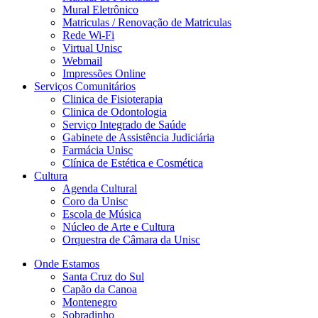
Mural Eletrônico
Matriculas / Renovação de Matriculas
Rede Wi-Fi
Virtual Unisc
Webmail
Impressões Online
Serviços Comunitários
Clinica de Fisioterapia
Clinica de Odontologia
Serviço Integrado de Saúde
Gabinete de Assistência Judiciária
Farmácia Unisc
Clínica de Estética e Cosmética
Cultura
Agenda Cultural
Coro da Unisc
Escola de Música
Núcleo de Arte e Cultura
Orquestra de Câmara da Unisc
Onde Estamos
Santa Cruz do Sul
Capão da Canoa
Montenegro
Sobradinho