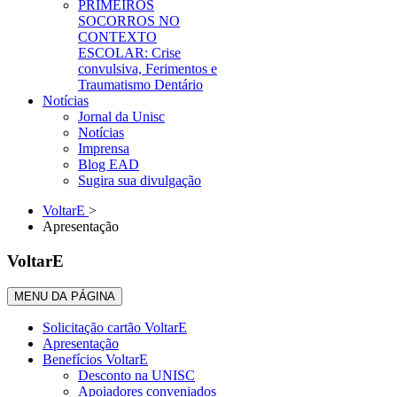
PRIMEIROS
SOCORROS NO
CONTEXTO
ESCOLAR: Crise
convulsiva, Ferimentos e
Traumatismo Dentário
Notícias
Jornal da Unisc
Notícias
Imprensa
Blog EAD
Sugira sua divulgação
VoltarE
>
Apresentação
VoltarE
MENU DA PÁGINA
Solicitação cartão VoltarE
Apresentação
Benefícios VoltarE
Desconto na UNISC
Apoiadores conveniados