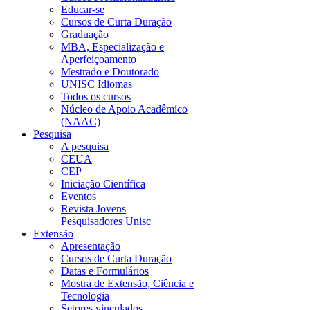
Educar-se
Cursos de Curta Duração
Graduação
MBA, Especialização e
Aperfeiçoamento
Mestrado e Doutorado
UNISC Idiomas
Todos os cursos
Núcleo de Apoio Acadêmico
(NAAC)
Pesquisa
A pesquisa
CEUA
CEP
Iniciação Científica
Eventos
Revista Jovens
Pesquisadores Unisc
Extensão
Apresentação
Cursos de Curta Duração
Datas e Formulários
Mostra de Extensão, Ciência e
Tecnologia
Setores vinculados