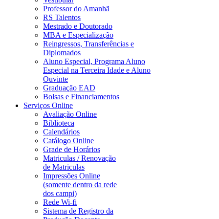
Professor do Amanhã
RS Talentos
Mestrado e Doutorado
MBA e Especialização
Reingressos, Transferências e
Diplomados
Aluno Especial, Programa Aluno
Especial na Terceira Idade e Aluno
Ouvinte
Graduação EAD
Bolsas e Financiamentos
Serviços Online
Avaliação Online
Biblioteca
Calendários
Catálogo Online
Grade de Horários
Matriculas / Renovação
de Matriculas
Impressões Online
(somente dentro da rede
dos campi)
Rede Wi-fi
Sistema de Registro da