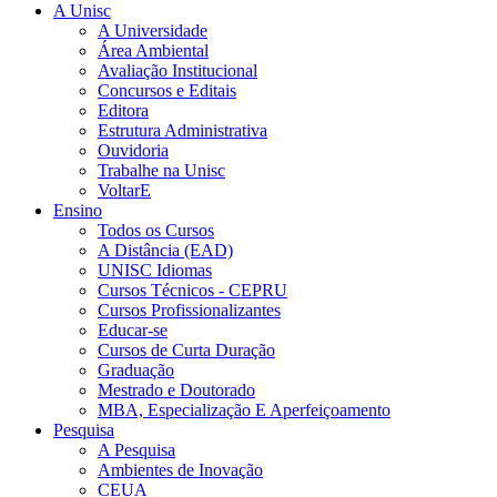
A Unisc
A Universidade
Área Ambiental
Avaliação Institucional
Concursos e Editais
Editora
Estrutura Administrativa
Ouvidoria
Trabalhe na Unisc
VoltarE
Ensino
Todos os Cursos
A Distância (EAD)
UNISC Idiomas
Cursos Técnicos - CEPRU
Cursos Profissionalizantes
Educar-se
Cursos de Curta Duração
Graduação
Mestrado e Doutorado
MBA, Especialização E Aperfeiçoamento
Pesquisa
A Pesquisa
Ambientes de Inovação
CEUA