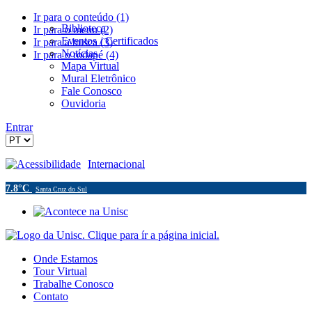
Ir para o conteúdo (1)
Biblioteca
Ir para o menu (2)
Eventos / Certificados
Ir para a busca (3)
Notícias
Ir para o rodapé (4)
Mapa Virtual
Mural Eletrônico
Fale Conosco
Ouvidoria
Entrar
Acessibilidade
Internacional
7.8°C
Santa Cruz do Sul
Onde Estamos
Tour Virtual
Trabalhe Conosco
Contato