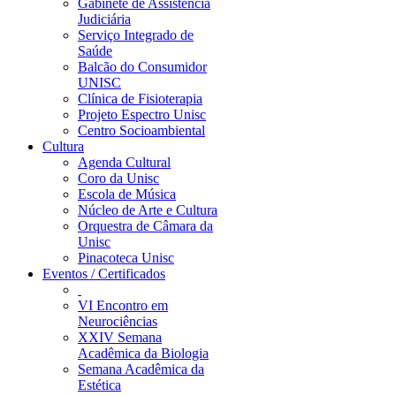
Gabinete de Assistência
Judiciária
Serviço Integrado de
Saúde
Balcão do Consumidor
UNISC
Clínica de Fisioterapia
Projeto Espectro Unisc
Centro Socioambiental
Cultura
Agenda Cultural
Coro da Unisc
Escola de Música
Núcleo de Arte e Cultura
Orquestra de Câmara da
Unisc
Pinacoteca Unisc
Eventos / Certificados
VI Encontro em
Neurociências
XXIV Semana
Acadêmica da Biologia
Semana Acadêmica da
Estética