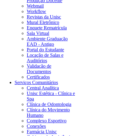
Produção Docente
Webmail
Workflow
Revistas da Unisc
Mural Eletrônico
Enquete Rematrícula
Sala Virtual
Ambiente Graduação
EAD - Antigo
Portal do Estudante
Locação de Salas e
Auditórios
Validação de
Documentos
Certificados
Serviços Comunitários
Central Analítica
Unisc Estética - Clínica e
Spa
Clínica de Odontologia
Clínica do Movimento
Humano
Complexo Esportivo
Conexões
Farmácia Unisc