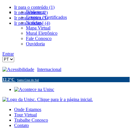
Ir para o conteúdo (1)
Biblioteca
Ir para o menu (2)
Eventos / Certificados
Ir para a busca (3)
Notícias
Ir para o rodapé (4)
Mapa Virtual
Mural Eletrônico
Fale Conosco
Ouvidoria
Entrar
Acessibilidade
Internacional
12.2°C
Santa Cruz do Sul
Onde Estamos
Tour Virtual
Trabalhe Conosco
Contato