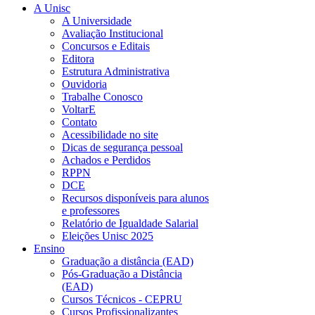
A Unisc
A Universidade
Avaliação Institucional
Concursos e Editais
Editora
Estrutura Administrativa
Ouvidoria
Trabalhe Conosco
VoltarE
Contato
Acessibilidade no site
Dicas de segurança pessoal
Achados e Perdidos
RPPN
DCE
Recursos disponíveis para alunos
e professores
Relatório de Igualdade Salarial
Eleições Unisc 2025
Ensino
Graduação a distância (EAD)
Pós-Graduação a Distância
(EAD)
Cursos Técnicos - CEPRU
Cursos Profissionalizantes