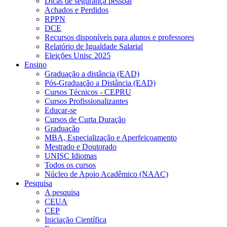
Dicas de segurança pessoal
Achados e Perdidos
RPPN
DCE
Recursos disponíveis para alunos e professores
Relatório de Igualdade Salarial
Eleições Unisc 2025
Ensino
Graduação a distância (EAD)
Pós-Graduação a Distância (EAD)
Cursos Técnicos - CEPRU
Cursos Profissionalizantes
Educar-se
Cursos de Curta Duração
Graduação
MBA, Especialização e Aperfeiçoamento
Mestrado e Doutorado
UNISC Idiomas
Todos os cursos
Núcleo de Apoio Acadêmico (NAAC)
Pesquisa
A pesquisa
CEUA
CEP
Iniciação Científica