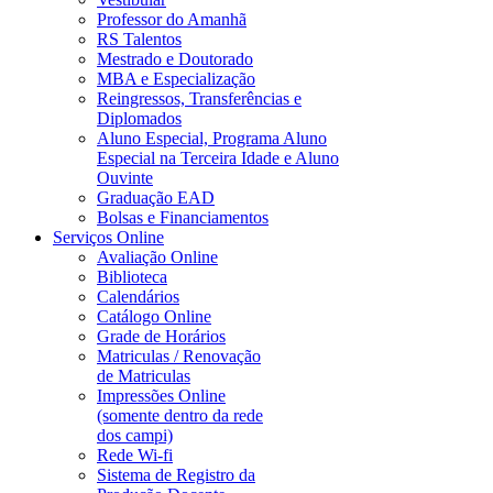
Professor do Amanhã
RS Talentos
Mestrado e Doutorado
MBA e Especialização
Reingressos, Transferências e
Diplomados
Aluno Especial, Programa Aluno
Especial na Terceira Idade e Aluno
Ouvinte
Graduação EAD
Bolsas e Financiamentos
Serviços Online
Avaliação Online
Biblioteca
Calendários
Catálogo Online
Grade de Horários
Matriculas / Renovação
de Matriculas
Impressões Online
(somente dentro da rede
dos campi)
Rede Wi-fi
Sistema de Registro da