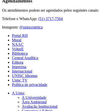
Agendamentos
Os atendimentos podem ser agendados pelos seguintes canais:
Telefone e WhatsApp:
(51) 3717-7504
Instagram:
@uniscestetica
Portal RH
Mural
NAAC
VoltarE
Biblioteca
Central Analítica
Editora
Imprensa
Internacional
UNISC Idiomas
Unisc TV
Política de privacidade
A Unisc
A Universidade
Área Ambiental
Avaliação Institucional
Concursos e Editais