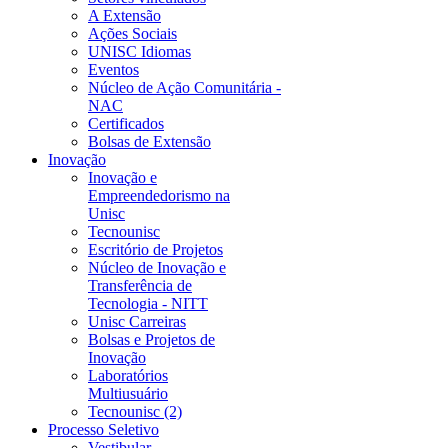
A Extensão
Ações Sociais
UNISC Idiomas
Eventos
Núcleo de Ação Comunitária -
NAC
Certificados
Bolsas de Extensão
Inovação
Inovação e
Empreendedorismo na
Unisc
Tecnounisc
Escritório de Projetos
Núcleo de Inovação e
Transferência de
Tecnologia - NITT
Unisc Carreiras
Bolsas e Projetos de
Inovação
Laboratórios
Multiusuário
Tecnounisc (2)
Processo Seletivo
Vestibular