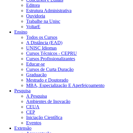
Editora
Estrutura Administrativa
Ouvidoria
Trabalhe na Unisc
VoltarE
Ensino
Todos os Cursos
A Distância (EAD)
UNISC Idiomas
Cursos Técnicos - CEPRU
Cursos Profissionalizantes
Educar-se
Cursos de Curta Duração
Graduação
Mestrado e Doutorado
MBA, Especialização E Aperfeiçoamento
Pesquisa
A Pesquisa
Ambientes de Inovação
CEUA
CEP
Iniciação Científica
Eventos
Extensão