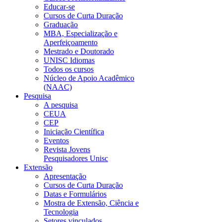
Educar-se
Cursos de Curta Duração
Graduação
MBA, Especialização e
Aperfeiçoamento
Mestrado e Doutorado
UNISC Idiomas
Todos os cursos
Núcleo de Apoio Acadêmico
(NAAC)
Pesquisa
A pesquisa
CEUA
CEP
Iniciação Científica
Eventos
Revista Jovens
Pesquisadores Unisc
Extensão
Apresentação
Cursos de Curta Duração
Datas e Formulários
Mostra de Extensão, Ciência e
Tecnologia
Setores vinculados