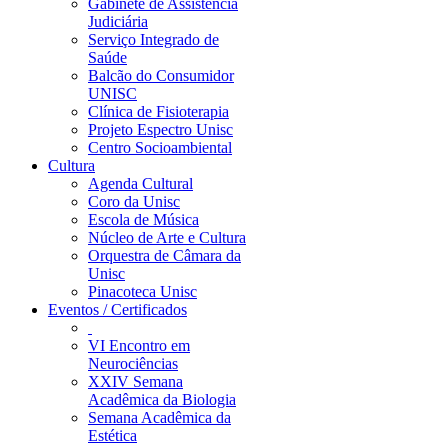
Gabinete de Assistência
Judiciária
Serviço Integrado de
Saúde
Balcão do Consumidor
UNISC
Clínica de Fisioterapia
Projeto Espectro Unisc
Centro Socioambiental
Cultura
Agenda Cultural
Coro da Unisc
Escola de Música
Núcleo de Arte e Cultura
Orquestra de Câmara da
Unisc
Pinacoteca Unisc
Eventos / Certificados
VI Encontro em
Neurociências
XXIV Semana
Acadêmica da Biologia
Semana Acadêmica da
Estética