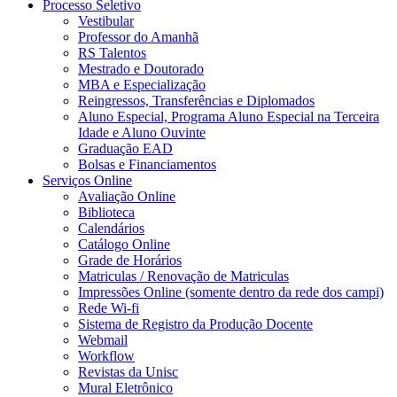
Processo Seletivo
Vestibular
Professor do Amanhã
RS Talentos
Mestrado e Doutorado
MBA e Especialização
Reingressos, Transferências e Diplomados
Aluno Especial, Programa Aluno Especial na Terceira
Idade e Aluno Ouvinte
Graduação EAD
Bolsas e Financiamentos
Serviços Online
Avaliação Online
Biblioteca
Calendários
Catálogo Online
Grade de Horários
Matriculas / Renovação de Matriculas
Impressões Online (somente dentro da rede dos campi)
Rede Wi-fi
Sistema de Registro da Produção Docente
Webmail
Workflow
Revistas da Unisc
Mural Eletrônico