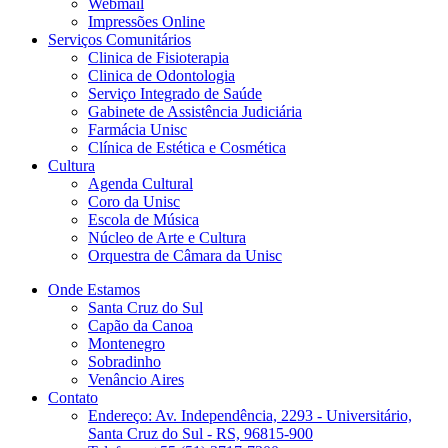
Webmail
Impressões Online
Serviços Comunitários
Clinica de Fisioterapia
Clinica de Odontologia
Serviço Integrado de Saúde
Gabinete de Assistência Judiciária
Farmácia Unisc
Clínica de Estética e Cosmética
Cultura
Agenda Cultural
Coro da Unisc
Escola de Música
Núcleo de Arte e Cultura
Orquestra de Câmara da Unisc
Onde Estamos
Santa Cruz do Sul
Capão da Canoa
Montenegro
Sobradinho
Venâncio Aires
Contato
Endereço: Av. Independência, 2293 - Universitário,
Santa Cruz do Sul - RS, 96815-900