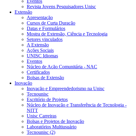
Eventos
Revista Jovens Pesquisadores Unisc
Extensão
Apresentação
Cursos de Curta Duração
Datas e Formulários
Mostra de Extensão, Ciência e Tecnologia
Setores vinculados
A Extensão
Ações Sociais
UNISC Idiomas
Eventos
Núcleo de Ação Comunitária - NAC
Certificados
Bolsas de Extensão
Inovação
Inovação e Empreendedorismo na Unisc
Tecnounisc
Escritório de Projetos
Núcleo de Inovação e Transferência de Tecnologia -
NITT
Unisc Carreiras
Bolsas e Projetos de Inovação
Laboratórios Multiusuário
Tecnounisc (2)