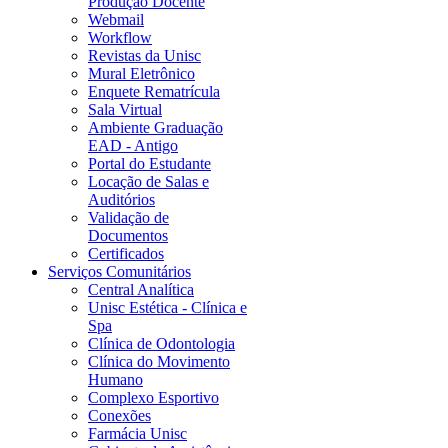
Produção Docente
Webmail
Workflow
Revistas da Unisc
Mural Eletrônico
Enquete Rematrícula
Sala Virtual
Ambiente Graduação
EAD - Antigo
Portal do Estudante
Locação de Salas e
Auditórios
Validação de
Documentos
Certificados
Serviços Comunitários
Central Analítica
Unisc Estética - Clínica e
Spa
Clínica de Odontologia
Clínica do Movimento
Humano
Complexo Esportivo
Conexões
Farmácia Unisc