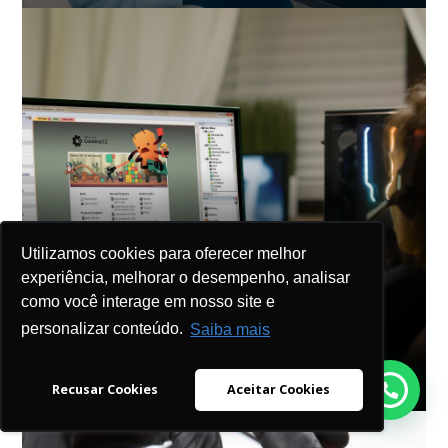
Utilizamos cookies para oferecer melhor
Utilizamos cookies para oferecer melhor
experiência, melhorar o desempenho, analisar
experiência, melhorar o desempenho, analisar
como você interage em nosso site e
como você interage em nosso site e
personalizar conteúdo.
personalizar conteúdo.
Saiba mais
Saiba mais
Desenvolvimento de Jogos com
Construct2
Recusar Cookies
Recusar Cookies
Aceitar Cookies
Aceitar Cookies