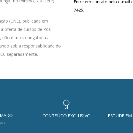
ingir, no mínimo, 7,0 (sete).
Entre em contato pelo e-mail 
7425.
ação (CNE), publicada em
 a oferta de cursos de Pós-
 não é mais obrigatória a
cando sob a responsabilidade do
 TCC separadamente.
IMADO
CONTEÚDO EXCLUSIVO
ESTUDE EM
ses