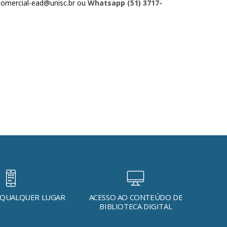
comercial-ead@unisc.br ou
Whatsapp (51) 3717-
 QUALQUER LUGAR
ACESSO AO CONTEÚDO DE
BIBLIOTECA DIGITAL