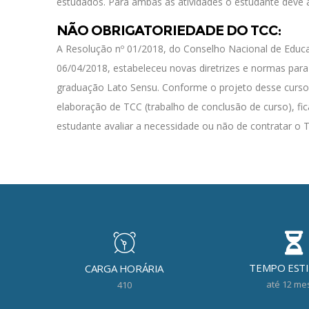
estudados. Para ambas as atividades o estudante deve at
NÃO OBRIGATORIEDADE DO TCC:
A Resolução nº 01/2018, do Conselho Nacional de Educ
06/04/2018, estabeleceu novas diretrizes e normas para
graduação
Lato Sensu. Conforme o projeto desse curso,
elaboração de TCC (trabalho de conclusão de curso), fi
estudante avaliar a necessidade ou não de contratar o
TEMPO EST
CARGA HORÁRIA
até 12 me
410