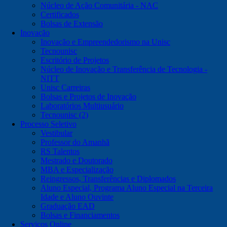
Núcleo de Ação Comunitária - NAC
Certificados
Bolsas de Extensão
Inovação
Inovação e Empreendedorismo na Unisc
Tecnounisc
Escritório de Projetos
Núcleo de Inovação e Transferência de Tecnologia -
NITT
Unisc Carreiras
Bolsas e Projetos de Inovação
Laboratórios Multiusuário
Tecnounisc (2)
Processo Seletivo
Vestibular
Professor do Amanhã
RS Talentos
Mestrado e Doutorado
MBA e Especialização
Reingressos, Transferências e Diplomados
Aluno Especial, Programa Aluno Especial na Terceira
Idade e Aluno Ouvinte
Graduação EAD
Bolsas e Financiamentos
Serviços Online