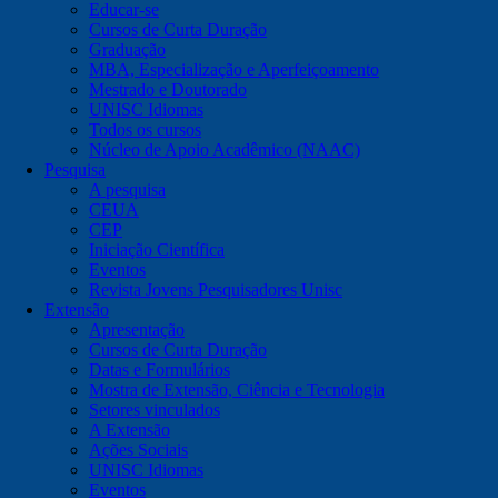
Educar-se
Cursos de Curta Duração
Graduação
MBA, Especialização e Aperfeiçoamento
Mestrado e Doutorado
UNISC Idiomas
Todos os cursos
Núcleo de Apoio Acadêmico (NAAC)
Pesquisa
A pesquisa
CEUA
CEP
Iniciação Científica
Eventos
Revista Jovens Pesquisadores Unisc
Extensão
Apresentação
Cursos de Curta Duração
Datas e Formulários
Mostra de Extensão, Ciência e Tecnologia
Setores vinculados
A Extensão
Ações Sociais
UNISC Idiomas
Eventos