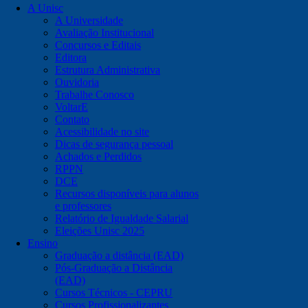
A Unisc
A Universidade
Avaliação Institucional
Concursos e Editais
Editora
Estrutura Administrativa
Ouvidoria
Trabalhe Conosco
VoltarE
Contato
Acessibilidade no site
Dicas de segurança pessoal
Achados e Perdidos
RPPN
DCE
Recursos disponíveis para alunos
e professores
Relatório de Igualdade Salarial
Eleições Unisc 2025
Ensino
Graduação a distância (EAD)
Pós-Graduação a Distância
(EAD)
Cursos Técnicos - CEPRU
Cursos Profissionalizantes