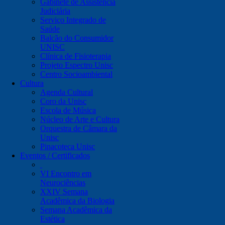
Gabinete de Assistência
Judiciária
Serviço Integrado de
Saúde
Balcão do Consumidor
UNISC
Clínica de Fisioterapia
Projeto Espectro Unisc
Centro Socioambiental
Cultura
Agenda Cultural
Coro da Unisc
Escola de Música
Núcleo de Arte e Cultura
Orquestra de Câmara da
Unisc
Pinacoteca Unisc
Eventos / Certificados
VI Encontro em
Neurociências
XXIV Semana
Acadêmica da Biologia
Semana Acadêmica da
Estética