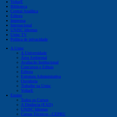
VoltarE
Biblioteca
Central Analítica
Editora
Imprensa
Internacional
UNISC Idiomas
Unisc TV
Política de privacidade
A Unisc
A Universidade
Área Ambiental
Avaliação Institucional
Concursos e Editais
Editora
Estrutura Administrativa
Ouvidoria
Trabalhe na Unisc
VoltarE
Ensino
Todos os Cursos
A Distância (EAD)
UNISC Idiomas
Cursos Técnicos - CEPRU