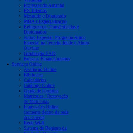
Professor do Amanhã
RS Talentos
Mestrado e Doutorado
MBA e Especialização
Reingressos, Transferências e
Diplomados
Aluno Especial, Programa Aluno
Especial na Terceira Idade e Aluno
Ouvinte
Graduação EAD
Bolsas e Financiamentos
Serviços Online
Avaliação Online
Biblioteca
Calendários
Catálogo Online
Grade de Horários
Matriculas / Renovação
de Matriculas
Impressões Online
(somente dentro da rede
dos campi)
Rede Wi-fi
Sistema de Registro da