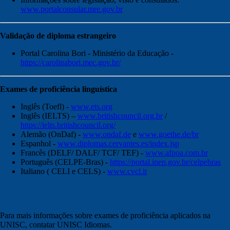
www.portalconsular.mre.gov.br
Validação de diploma estrangeiro
Portal Carolina Bori - Ministério da Educação -
https://carolinabori.mec.gov.br/
Exames de proficiência linguística
Inglês (Toefl) -
www.ets.org
Inglês (IELTS) –
www.britishcouncil.org.br
/
https://ielts.britishcouncil.org/
Alemão (OnDaf) -
www.ondaf.de
e
www.goethe.de/br
Espanhol -
www.diplomas.cervantes.es/index.jsp
Francês (DELF/ DALF/ TCF/ TEF) -
www.afpoa.com.br
Português (CELPE-Bras) -
https://portal.inep.gov.br/celpebras
Italiano ( CELI e CELS) -
www.cvcl.it
Para mais informações sobre exames de proficiência aplicados na
UNISC, contatar UNISC Idiomas.