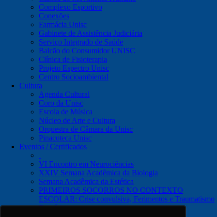
Complexo Esportivo
Conexões
Farmácia Unisc
Gabinete de Assistência Judiciária
Serviço Integrado de Saúde
Balcão do Consumidor UNISC
Clínica de Fisioterapia
Projeto Espectro Unisc
Centro Socioambiental
Cultura
Agenda Cultural
Coro da Unisc
Escola de Música
Núcleo de Arte e Cultura
Orquestra de Câmara da Unisc
Pinacoteca Unisc
Eventos / Certificados
VI Encontro em Neurociências
XXIV Semana Acadêmica da Biologia
Semana Acadêmica da Estética
PRIMEIROS SOCORROS NO CONTEXTO
ESCOLAR: Crise convulsiva, Ferimentos e Traumatismo
Dentário
Notícias