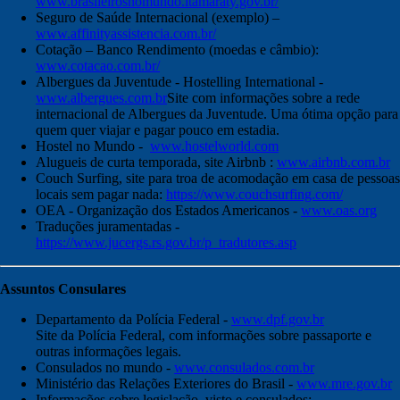
www.brasileirosnomundo.itamaraty.gov.br/
Seguro de Saúde Internacional (exemplo) –
www.affinityassistencia.com.br/
Cotação – Banco Rendimento (moedas e câmbio):
www.cotacao.com.br/
Albergues da Juventude - Hostelling International -
www.albergues.com.br
Site com informações sobre a rede
internacional de Albergues da Juventude. Uma ótima opção para
quem quer viajar e pagar pouco em estadia.
Hostel no Mundo -
www.hostelworld.com
Alugueis de curta temporada, site Airbnb :
www.airbnb.com.br
Couch Surfing, site para troa de acomodação em casa de pessoas
locais sem pagar nada:
https://www.couchsurfing.com/
OEA - Organização dos Estados Americanos -
www.oas.org
Traduções juramentadas -
https://www.jucergs.rs.gov.br/p_tradutores.asp
Assuntos Consulares
Departamento da Polícia Federal -
www.dpf.gov.br
Site da Polícia Federal, com informações sobre passaporte e
outras informações legais.
Consulados no mundo -
www.consulados.com.br
Ministério das Relações Exteriores do Brasil -
www.mre.gov.br
Informações sobre legislação, visto e consulados: