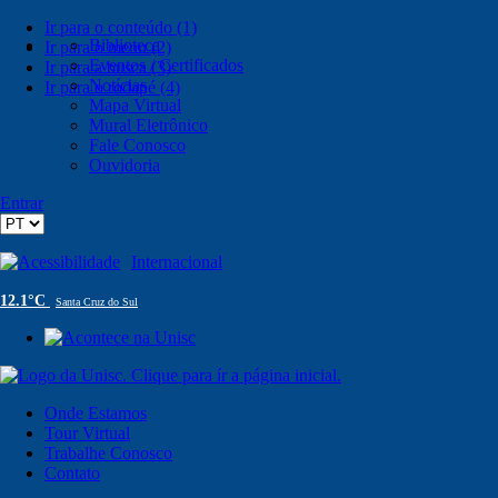
Ir para o conteúdo (1)
Biblioteca
Ir para o menu (2)
Eventos / Certificados
Ir para a busca (3)
Notícias
Ir para o rodapé (4)
Mapa Virtual
Mural Eletrônico
Fale Conosco
Ouvidoria
Entrar
Acessibilidade
Internacional
12.1°C
Santa Cruz do Sul
Onde Estamos
Tour Virtual
Trabalhe Conosco
Contato