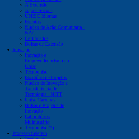
A Extensão
Ações Sociais
UNISC Idiomas
Eventos
Núcleo de Ação Comunitária -
NAC
Certificados
Bolsas de Extensão
Inovação
Inovação e
Empreendedorismo na
Unisc
Tecnounisc
Escritório de Projetos
Núcleo de Inovação e
Transferência de
Tecnologia - NITT
Unisc Carreiras
Bolsas e Projetos de
Inovação
Laboratórios
Multiusuário
Tecnounisc (2)
Processo Seletivo
Vestibular