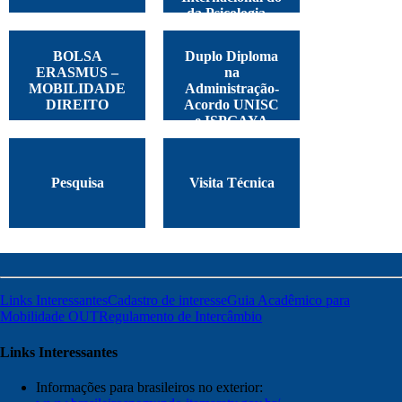
da Psicologia –
Argentina, 2025
BOLSA
Duplo Diploma
ERASMUS –
na
MOBILIDADE
Administração-
DIREITO
Acordo UNISC
e ISPGAYA
Pesquisa
Visita Técnica
Links Interessantes
Cadastro de interesse
Guia Acadêmico para
Mobilidade OUT
Regulamento de Intercâmbio
Links Interessantes
Informações para brasileiros no exterior: