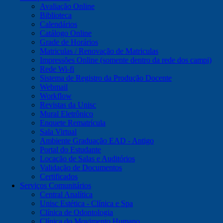
Avaliação Online
Biblioteca
Calendários
Catálogo Online
Grade de Horários
Matriculas / Renovação de Matriculas
Impressões Online (somente dentro da rede dos campi)
Rede Wi-fi
Sistema de Registro da Produção Docente
Webmail
Workflow
Revistas da Unisc
Mural Eletrônico
Enquete Rematrícula
Sala Virtual
Ambiente Graduação EAD - Antigo
Portal do Estudante
Locação de Salas e Auditórios
Validação de Documentos
Certificados
Serviços Comunitários
Central Analítica
Unisc Estética - Clínica e Spa
Clínica de Odontologia
Clínica do Movimento Humano