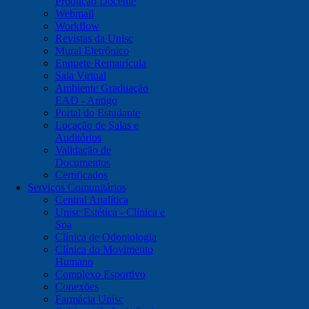
Produção Docente
Webmail
Workflow
Revistas da Unisc
Mural Eletrônico
Enquete Rematrícula
Sala Virtual
Ambiente Graduação
EAD - Antigo
Portal do Estudante
Locação de Salas e
Auditórios
Validação de
Documentos
Certificados
Serviços Comunitários
Central Analítica
Unisc Estética - Clínica e
Spa
Clínica de Odontologia
Clínica do Movimento
Humano
Complexo Esportivo
Conexões
Farmácia Unisc