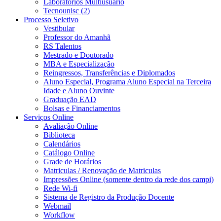
Laboratórios Multiusuário
Tecnounisc (2)
Processo Seletivo
Vestibular
Professor do Amanhã
RS Talentos
Mestrado e Doutorado
MBA e Especialização
Reingressos, Transferências e Diplomados
Aluno Especial, Programa Aluno Especial na Terceira
Idade e Aluno Ouvinte
Graduação EAD
Bolsas e Financiamentos
Serviços Online
Avaliação Online
Biblioteca
Calendários
Catálogo Online
Grade de Horários
Matriculas / Renovação de Matriculas
Impressões Online (somente dentro da rede dos campi)
Rede Wi-fi
Sistema de Registro da Produção Docente
Webmail
Workflow