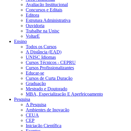
Avaliação Institucional
Concursos e Editais
Editora
Estrutura Administrativa
Ouvidoria
Trabalhe na Unisc
VoltarE
Ensino
Todos os Cursos
A Distância (EAD)
UNISC Idiomas
Cursos Técnicos - CEPRU
Cursos Profissionalizantes
Educar-se
Cursos de Curta Duração
Graduação
Mestrado e Doutorado
MBA, Especialização E Aperfeiçoamento
Pesquisa
A Pesquisa
Ambientes de Inovação
CEUA
CEP
Iniciação Científica
Eventos