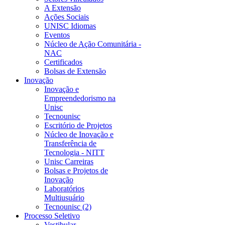
A Extensão
Ações Sociais
UNISC Idiomas
Eventos
Núcleo de Ação Comunitária -
NAC
Certificados
Bolsas de Extensão
Inovação
Inovação e
Empreendedorismo na
Unisc
Tecnounisc
Escritório de Projetos
Núcleo de Inovação e
Transferência de
Tecnologia - NITT
Unisc Carreiras
Bolsas e Projetos de
Inovação
Laboratórios
Multiusuário
Tecnounisc (2)
Processo Seletivo
Vestibular