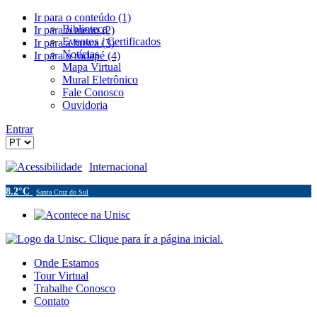
Ir para o conteúdo (1)
Biblioteca
Ir para o menu (2)
Eventos / Certificados
Ir para a busca (3)
Notícias
Ir para o rodapé (4)
Mapa Virtual
Mural Eletrônico
Fale Conosco
Ouvidoria
Entrar
Acessibilidade
Internacional
8.2°C
Santa Cruz do Sul
Onde Estamos
Tour Virtual
Trabalhe Conosco
Contato