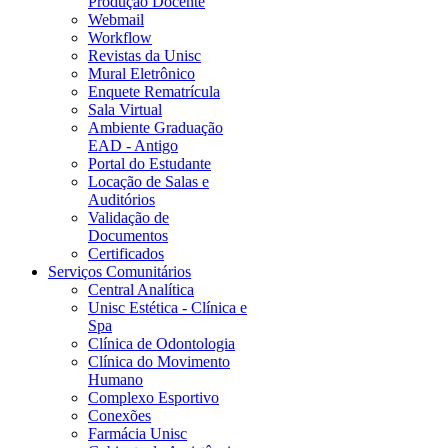
Produção Docente
Webmail
Workflow
Revistas da Unisc
Mural Eletrônico
Enquete Rematrícula
Sala Virtual
Ambiente Graduação
EAD - Antigo
Portal do Estudante
Locação de Salas e
Auditórios
Validação de
Documentos
Certificados
Serviços Comunitários
Central Analítica
Unisc Estética - Clínica e
Spa
Clínica de Odontologia
Clínica do Movimento
Humano
Complexo Esportivo
Conexões
Farmácia Unisc