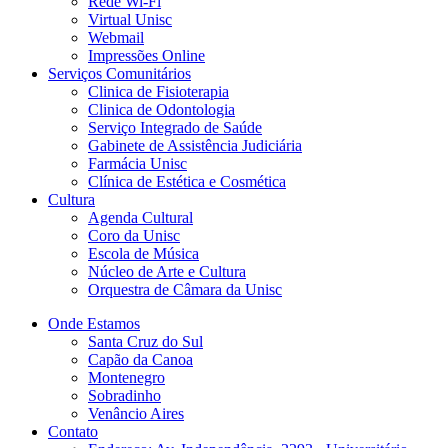
Rede Wi-Fi
Virtual Unisc
Webmail
Impressões Online
Serviços Comunitários
Clinica de Fisioterapia
Clinica de Odontologia
Serviço Integrado de Saúde
Gabinete de Assistência Judiciária
Farmácia Unisc
Clínica de Estética e Cosmética
Cultura
Agenda Cultural
Coro da Unisc
Escola de Música
Núcleo de Arte e Cultura
Orquestra de Câmara da Unisc
Onde Estamos
Santa Cruz do Sul
Capão da Canoa
Montenegro
Sobradinho
Venâncio Aires
Contato