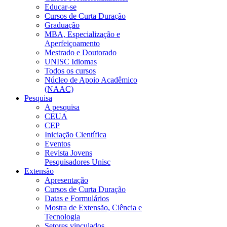
Educar-se
Cursos de Curta Duração
Graduação
MBA, Especialização e
Aperfeiçoamento
Mestrado e Doutorado
UNISC Idiomas
Todos os cursos
Núcleo de Apoio Acadêmico
(NAAC)
Pesquisa
A pesquisa
CEUA
CEP
Iniciação Científica
Eventos
Revista Jovens
Pesquisadores Unisc
Extensão
Apresentação
Cursos de Curta Duração
Datas e Formulários
Mostra de Extensão, Ciência e
Tecnologia
Setores vinculados