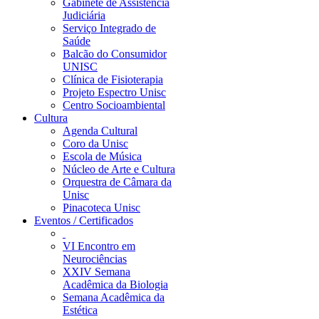
Gabinete de Assistência
Judiciária
Serviço Integrado de
Saúde
Balcão do Consumidor
UNISC
Clínica de Fisioterapia
Projeto Espectro Unisc
Centro Socioambiental
Cultura
Agenda Cultural
Coro da Unisc
Escola de Música
Núcleo de Arte e Cultura
Orquestra de Câmara da
Unisc
Pinacoteca Unisc
Eventos / Certificados
VI Encontro em
Neurociências
XXIV Semana
Acadêmica da Biologia
Semana Acadêmica da
Estética