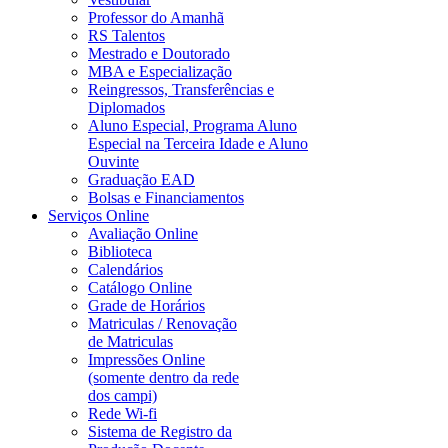
Professor do Amanhã
RS Talentos
Mestrado e Doutorado
MBA e Especialização
Reingressos, Transferências e
Diplomados
Aluno Especial, Programa Aluno
Especial na Terceira Idade e Aluno
Ouvinte
Graduação EAD
Bolsas e Financiamentos
Serviços Online
Avaliação Online
Biblioteca
Calendários
Catálogo Online
Grade de Horários
Matriculas / Renovação
de Matriculas
Impressões Online
(somente dentro da rede
dos campi)
Rede Wi-fi
Sistema de Registro da