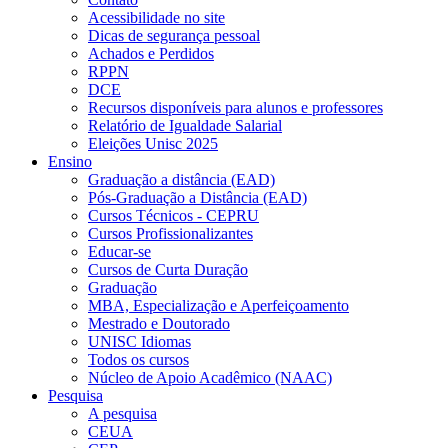
Acessibilidade no site
Dicas de segurança pessoal
Achados e Perdidos
RPPN
DCE
Recursos disponíveis para alunos e professores
Relatório de Igualdade Salarial
Eleições Unisc 2025
Ensino
Graduação a distância (EAD)
Pós-Graduação a Distância (EAD)
Cursos Técnicos - CEPRU
Cursos Profissionalizantes
Educar-se
Cursos de Curta Duração
Graduação
MBA, Especialização e Aperfeiçoamento
Mestrado e Doutorado
UNISC Idiomas
Todos os cursos
Núcleo de Apoio Acadêmico (NAAC)
Pesquisa
A pesquisa
CEUA