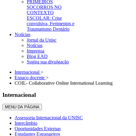
PRIMEIROS
SOCORROS NO
CONTEXTO
ESCOLAR: Crise
convulsiva, Ferimentos e
Traumatismo Dentário
Notícias
Jornal da Unisc
Notícias
Imprensa
Blog EAD
Sugira sua divulgação
Internacional
>
Espaço docente
>
COIL- Collaborative Online International Learning
Internacional
MENU DA PÁGINA
Assessoria Internacional da UNISC
Intercâmbio
Oportunidades Externas
Estudantes Estrangeiros