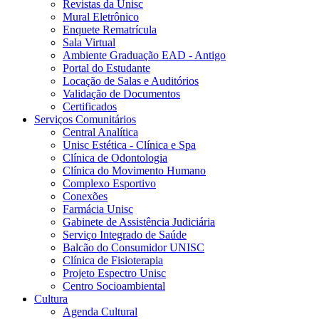
Revistas da Unisc
Mural Eletrônico
Enquete Rematrícula
Sala Virtual
Ambiente Graduação EAD - Antigo
Portal do Estudante
Locação de Salas e Auditórios
Validação de Documentos
Certificados
Serviços Comunitários
Central Analítica
Unisc Estética - Clínica e Spa
Clínica de Odontologia
Clínica do Movimento Humano
Complexo Esportivo
Conexões
Farmácia Unisc
Gabinete de Assistência Judiciária
Serviço Integrado de Saúde
Balcão do Consumidor UNISC
Clínica de Fisioterapia
Projeto Espectro Unisc
Centro Socioambiental
Cultura
Agenda Cultural