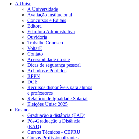
A Unisc
A Universidade
Avaliação Institucional
Concursos e Editais
Editora
Estrutura Administrativa
Ouvidoria
Trabalhe Conosco
VoltarE
Contato
Acessibilidade no site
Dicas de segurança pessoal
Achados e Perdidos
RPPN
DCE
Recursos disponíveis para alunos
e professores
Relatório de Igualdade Salarial
Eleições Unisc 2025
Ensino
Graduação a distância (EAD)
Pós-Graduação a Distância
(EAD)
Cursos Técnicos - CEPRU
Cursos Profissionalizantes