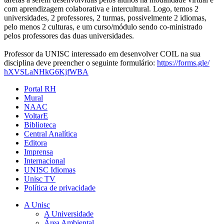
com aprendizagem colaborativa e intercultural. Logo, temos 2
universidades, 2 professores, 2 turmas, possivelmente 2 idiomas,
pelo menos 2 culturas, e um curso/módulo sendo co-ministrado
pelos professores das duas universidades.
Professor da UNISC interessado em desenvolver COIL na sua
disciplina deve preencher o seguinte formulário:
https://forms.gle/
hXVSLaNHkG6KjfWBA
Portal RH
Mural
NAAC
VoltarE
Biblioteca
Central Analítica
Editora
Imprensa
Internacional
UNISC Idiomas
Unisc TV
Política de privacidade
A Unisc
A Universidade
Área Ambiental