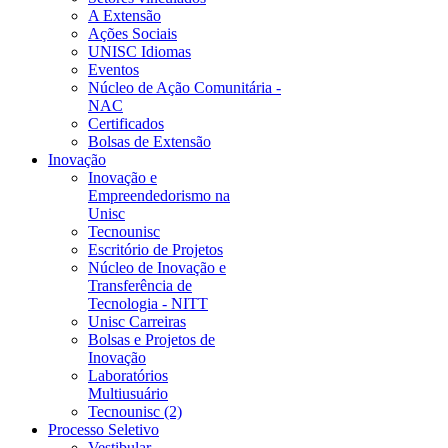
A Extensão
Ações Sociais
UNISC Idiomas
Eventos
Núcleo de Ação Comunitária -
NAC
Certificados
Bolsas de Extensão
Inovação
Inovação e
Empreendedorismo na
Unisc
Tecnounisc
Escritório de Projetos
Núcleo de Inovação e
Transferência de
Tecnologia - NITT
Unisc Carreiras
Bolsas e Projetos de
Inovação
Laboratórios
Multiusuário
Tecnounisc (2)
Processo Seletivo
Vestibular