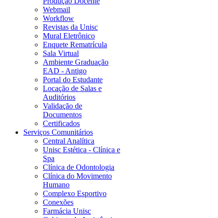
Produção Docente
Webmail
Workflow
Revistas da Unisc
Mural Eletrônico
Enquete Rematrícula
Sala Virtual
Ambiente Graduação
EAD - Antigo
Portal do Estudante
Locação de Salas e
Auditórios
Validação de
Documentos
Certificados
Serviços Comunitários
Central Analítica
Unisc Estética - Clínica e
Spa
Clínica de Odontologia
Clínica do Movimento
Humano
Complexo Esportivo
Conexões
Farmácia Unisc