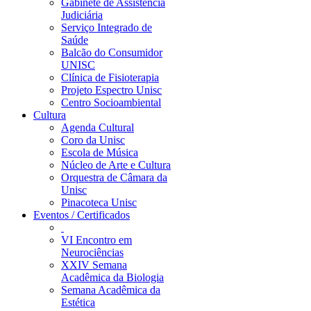
Gabinete de Assistência
Judiciária
Serviço Integrado de
Saúde
Balcão do Consumidor
UNISC
Clínica de Fisioterapia
Projeto Espectro Unisc
Centro Socioambiental
Cultura
Agenda Cultural
Coro da Unisc
Escola de Música
Núcleo de Arte e Cultura
Orquestra de Câmara da
Unisc
Pinacoteca Unisc
Eventos / Certificados
VI Encontro em
Neurociências
XXIV Semana
Acadêmica da Biologia
Semana Acadêmica da
Estética