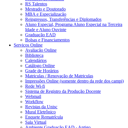
RS Talentos
Mestrado e Doutorado
MBA e Especialização
Reingressos, Transferências e Diplomados
Aluno Especial, Programa Aluno Especial na Terceira
Idade e Aluno Ouvinte
Graduação EAD
Bolsas e Financiamentos
Serviços Online
Avaliação Online
Biblioteca
Calendários
Catálogo Online
Grade de Horários
Matriculas / Renovação de Matriculas
Impressões Online (somente dentro da rede dos campi)
Rede Wi-fi
Sistema de Registro da Produção Docente
Webmail
Workflow
Revistas da Unisc
Mural Eletrônico
Enquete Rematrícula
Sala Virtual
Ambiente Graduação EAD - Antigo