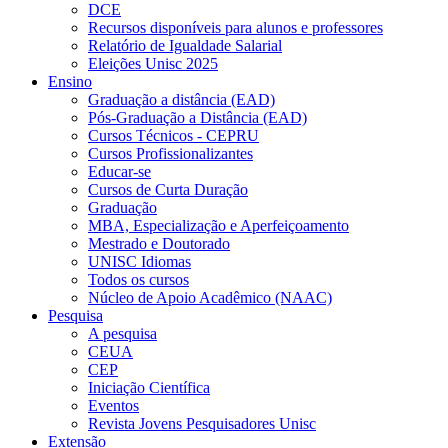
DCE
Recursos disponíveis para alunos e professores
Relatório de Igualdade Salarial
Eleições Unisc 2025
Ensino
Graduação a distância (EAD)
Pós-Graduação a Distância (EAD)
Cursos Técnicos - CEPRU
Cursos Profissionalizantes
Educar-se
Cursos de Curta Duração
Graduação
MBA, Especialização e Aperfeiçoamento
Mestrado e Doutorado
UNISC Idiomas
Todos os cursos
Núcleo de Apoio Acadêmico (NAAC)
Pesquisa
A pesquisa
CEUA
CEP
Iniciação Científica
Eventos
Revista Jovens Pesquisadores Unisc
Extensão