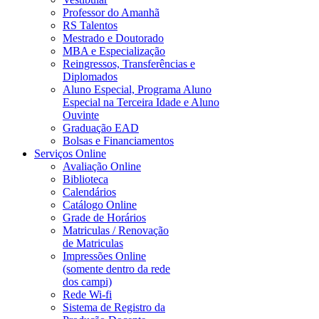
Professor do Amanhã
RS Talentos
Mestrado e Doutorado
MBA e Especialização
Reingressos, Transferências e
Diplomados
Aluno Especial, Programa Aluno
Especial na Terceira Idade e Aluno
Ouvinte
Graduação EAD
Bolsas e Financiamentos
Serviços Online
Avaliação Online
Biblioteca
Calendários
Catálogo Online
Grade de Horários
Matriculas / Renovação
de Matriculas
Impressões Online
(somente dentro da rede
dos campi)
Rede Wi-fi
Sistema de Registro da