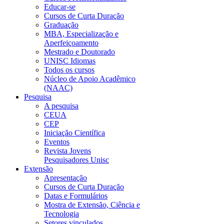
Educar-se
Cursos de Curta Duração
Graduação
MBA, Especialização e
Aperfeiçoamento
Mestrado e Doutorado
UNISC Idiomas
Todos os cursos
Núcleo de Apoio Acadêmico
(NAAC)
Pesquisa
A pesquisa
CEUA
CEP
Iniciação Científica
Eventos
Revista Jovens
Pesquisadores Unisc
Extensão
Apresentação
Cursos de Curta Duração
Datas e Formulários
Mostra de Extensão, Ciência e
Tecnologia
Setores vinculados