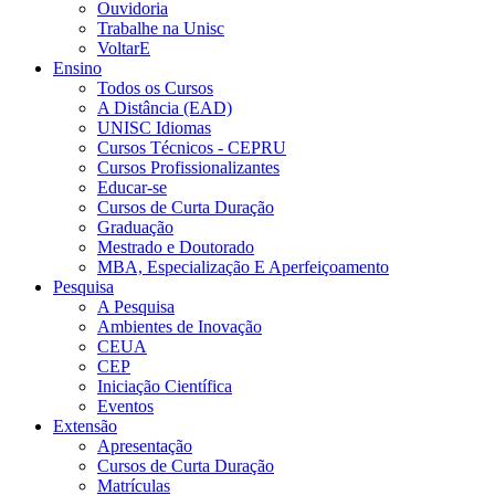
Ouvidoria
Trabalhe na Unisc
VoltarE
Ensino
Todos os Cursos
A Distância (EAD)
UNISC Idiomas
Cursos Técnicos - CEPRU
Cursos Profissionalizantes
Educar-se
Cursos de Curta Duração
Graduação
Mestrado e Doutorado
MBA, Especialização E Aperfeiçoamento
Pesquisa
A Pesquisa
Ambientes de Inovação
CEUA
CEP
Iniciação Científica
Eventos
Extensão
Apresentação
Cursos de Curta Duração
Matrículas