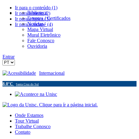
Ir para o conteúdo (1)
Biblioteca
Ir para o menu (2)
Eventos / Certificados
Ir para a busca (3)
Notícias
Ir para o rodapé (4)
Mapa Virtual
Mural Eletrônico
Fale Conosco
Ouvidoria
Entrar
Acessibilidade
Internacional
8.0°C
Santa Cruz do Sul
Onde Estamos
Tour Virtual
Trabalhe Conosco
Contato