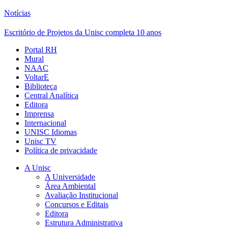
Notícias
Escritório de Projetos da Unisc completa 10 anos
Portal RH
Mural
NAAC
VoltarE
Biblioteca
Central Analítica
Editora
Imprensa
Internacional
UNISC Idiomas
Unisc TV
Política de privacidade
A Unisc
A Universidade
Área Ambiental
Avaliação Institucional
Concursos e Editais
Editora
Estrutura Administrativa