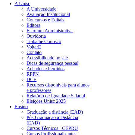
A Unisc
A Universidade
Avaliação Institucional
Concursos e Editais
Editora
Estrutura Administrativa
Ouvidoria
Trabalhe Conosco
VoltarE
Contato
Acessibilidade no site
Dicas de segurança pessoal
Achados e Perdidos
RPPN
DCE
Recursos disponíveis para alunos
e professores
Relatório de Igualdade Salarial
Eleições Unisc 2025
Ensino
Graduação a distância (EAD)
Pós-Graduação a Distância
(EAD)
Cursos Técnicos - CEPRU
Cursos Profissionalizantes