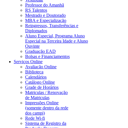
Professor do Amanhã
RS Talentos
Mestrado e Doutorado
MBA e Especialização
Reingressos, Transferências e
Diplomados
Aluno Especial, Programa Aluno
Especial na Terceira Idade e Aluno
Ouvinte
Graduação EAD
Bolsas e Financiamentos
Serviços Online
Avaliação Online
Biblioteca
Calendários
Catálogo Online
Grade de Horários
Matriculas / Renovação
de Matriculas
Impressões Online
(somente dentro da rede
dos campi)
Rede Wi-fi
Sistema de Registro da