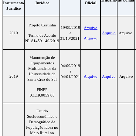
Trabalho
de Contas
Instrumento
Jurídico
Oficial
Jurídico
Projeto Cestinha
19/09/2019
Arquivo
2019
a
Arquivo
Arquivo
Termo de Acordo
Arquivo
31/10/2021
Nº1814591-40/2019
Manutenção de
Equipamentos
04/09/2019
Multiusuários da
a
Universidade de
2019
Arquivo
Arquivo
Arquivo
04/01/2021
Santa Cruz do Sul
FINEP
0.1.19.0059.00
Estudo
Socioeconômico e
Demográfico da
População Idosa no
Meio Rural no