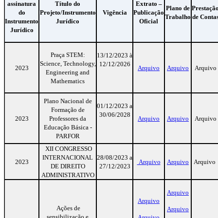
assinatura
Título do
Extrato –
Plano de
Prestaçã
do
Projeto/Instrumento
Vigência
Publicação
Trabalho
de Conta
Instrumento
Jurídico
Oficial
Jurídico
Praça STEM:
13/12/2023 à
Science, Technology,
12/12/2026
2023
Arquivo
Arquivo
Arquivo
Engineering and
Mathematics
Plano Nacional de
01/12/2023 a
Formação de
30/06/2028
2023
Professores da
Arquivo
Arquivo
Arquivo
Educação Básica -
PARFOR
XII CONGRESSO
INTERNACIONAL
28/08/2023 a
2023
Arquivo
Arquivo
Arquivo
DE DIREITO
27/12/2023
ADMINISTRATIVO
Arquivo
Arquivo
Ações de
Arquivo
sensibilização e
Arquivo