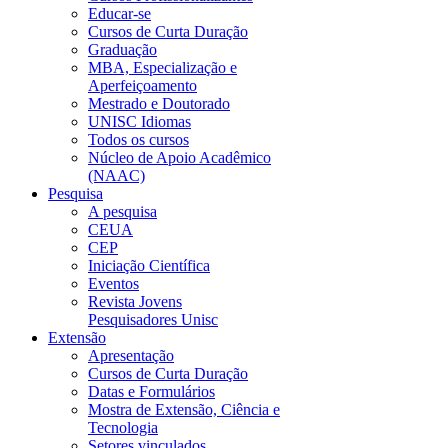
Educar-se
Cursos de Curta Duração
Graduação
MBA, Especialização e
Aperfeiçoamento
Mestrado e Doutorado
UNISC Idiomas
Todos os cursos
Núcleo de Apoio Acadêmico
(NAAC)
Pesquisa
A pesquisa
CEUA
CEP
Iniciação Científica
Eventos
Revista Jovens
Pesquisadores Unisc
Extensão
Apresentação
Cursos de Curta Duração
Datas e Formulários
Mostra de Extensão, Ciência e
Tecnologia
Setores vinculados