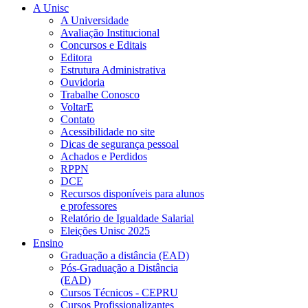
A Unisc
A Universidade
Avaliação Institucional
Concursos e Editais
Editora
Estrutura Administrativa
Ouvidoria
Trabalhe Conosco
VoltarE
Contato
Acessibilidade no site
Dicas de segurança pessoal
Achados e Perdidos
RPPN
DCE
Recursos disponíveis para alunos
e professores
Relatório de Igualdade Salarial
Eleições Unisc 2025
Ensino
Graduação a distância (EAD)
Pós-Graduação a Distância
(EAD)
Cursos Técnicos - CEPRU
Cursos Profissionalizantes