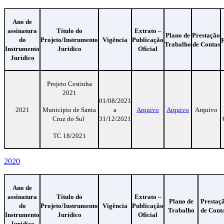
Ano de
assinatura
Título do
Extrato –
Plano de
Prestação
do
Projeto/Instrumento
Vigência
Publicação
Trabalho
de Contas
Instrumento
Jurídico
Oficial
Jurídico
Projeto Cestinha
2021
01/08/2021
2021
Município de Santa
a
Arquivo
Arquivo
Arquivo
Cruz do Sul
31/12/2021
TC 18/2021
2020
Ano de
assinatura
Título do
Extrato –
Plano de
Prestaç
do
Projeto/Instrumento
Vigência
Publicação
Trabalho
de Cont
Instrumento
Jurídico
Oficial
Jurídico