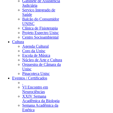
Gabinete de Assistência
Judiciária
Serviço Integrado de
Saúde
Balcão do Consumidor
UNISC
Clínica de Fisioterapia
Projeto Espectro Unisc
Centro Socioambiental
Cultura
Agenda Cultural
Coro da Unisc
Escola de Música
Núcleo de Arte e Cultura
Orquestra de Câmara da
Unisc
Pinacoteca Unisc
Eventos / Certificados
VI Encontro em
Neurociências
XXIV Semana
Acadêmica da Biologia
Semana Acadêmica da
Estética