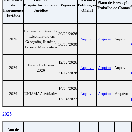
Plano de
Prestação
do
Projeto/Instrumento
Vigência
Publicação
Trabalho
de Contas
Instrumento
Jurídico
Oficial
Jurídico
Professor do Amanhã
30/03/2026
– Licenciatura em
2026
a
Arquivo
Arquivo
Arquivo
Geografia, História,
30/03/2030
Letras e Matemática
12/02/2026
Escola Inclusiva
2026
a
Arquivo
Arquivo
Arquivo
2026
31/12/2026
14/04/2026
2026
UNIAMA Atividades
a
Arquivo
Arquivo
Arquivo
13/04/2027
2025
Ano de