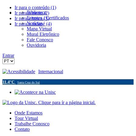
Ir para o conteúdo (1)
Biblioteca
Ir para o menu (2)
Eventos / Certificados
Ir para a busca (3)
Notícias
Ir para o rodapé (4)
Mapa Virtual
Mural Eletrônico
Fale Conosco
Ouvidoria
Entrar
Acessibilidade
Internacional
11.4°C
Santa Cruz do Sul
Onde Estamos
Tour Virtual
Trabalhe Conosco
Contato