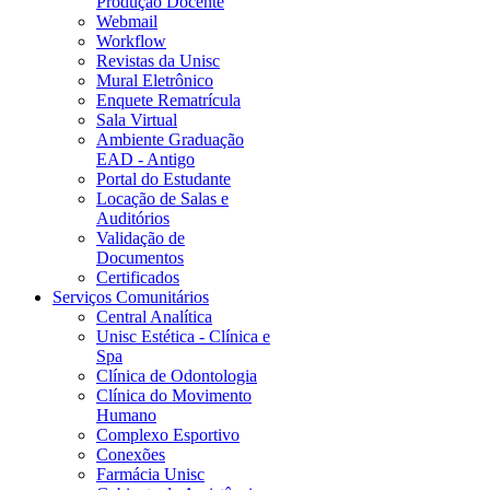
Produção Docente
Webmail
Workflow
Revistas da Unisc
Mural Eletrônico
Enquete Rematrícula
Sala Virtual
Ambiente Graduação
EAD - Antigo
Portal do Estudante
Locação de Salas e
Auditórios
Validação de
Documentos
Certificados
Serviços Comunitários
Central Analítica
Unisc Estética - Clínica e
Spa
Clínica de Odontologia
Clínica do Movimento
Humano
Complexo Esportivo
Conexões
Farmácia Unisc