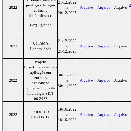
21/12/2022
h
produção de ração
2022
a
Arquivo
Arquivo
Arquivo
animal e
20/12/2025
biofertilizante
SICT 13/2022
21/12/2022
UNIAMA
2022
a
Arquivo
Arquivo
Arquivo
Longevidade
21/12/2023
Projeto
Bioestimulantes para
aplicação em
30/11/2022
sementes:
2022
a
Arquivo
Arquivo
Arquivo
exploração
30/11/2025
biotecnológica de
microalgas SICT
06/2022
18/10/2022
PROJETO
2022
a
Arquivo
Arquivo
Arquivo
CESTINHA
18/10/2023