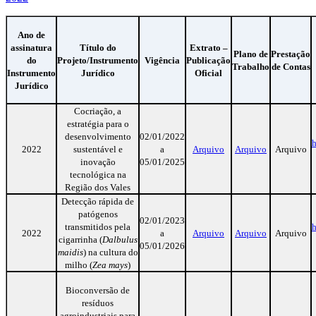
Ano de
assinatura
Título do
Extrato –
Plano de
Prestação
do
Projeto/Instrumento
Vigência
Publicação
Trabalho
de Contas
Instrumento
Jurídico
Oficial
Jurídico
Cocriação, a
estratégia para o
desenvolvimento
02/01/2022
h
2022
sustentável e
a
Arquivo
Arquivo
Arquivo
inovação
05/01/2025
tecnológica na
Região dos Vales
Detecção rápida de
patógenos
02/01/2023
transmitidos pela
h
2022
a
Arquivo
Arquivo
Arquivo
cigarrinha (
Dalbulus
05/01/2026
maidis
) na cultura do
milho (
Zea mays
)
Bioconversão de
resíduos
agroindustriais para