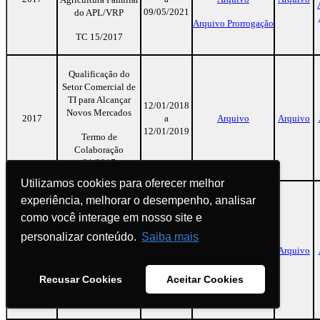
09/05/2021
do APL/VRP
Arquivo Prorrogação
TC 15/2017
Qualificação do
Setor Comercial de
TI para Alcançar
12/01/2018
Novos Mercados
2017
a
Arquivo
Arquivo
12/01/2019
Termo de
Colaboração
21/2017
Utilizamos cookies para oferecer melhor
Utilizamos cookies para oferecer melhor
experiência, melhorar o desempenho, analisar
experiência, melhorar o desempenho, analisar
Desenvolvimento e
Implantação de
como você interage em nosso site e
como você interage em nosso site e
Novas Tecnologias
personalizar conteúdo.
personalizar conteúdo.
Saiba mais
Saiba mais
22/12/2017
para Análise Foliar e
2017
a
Arquivo
Arquivo
de Solos
28/12/2018
Termo de
Recusar Cookies
Recusar Cookies
Aceitar Cookies
Aceitar Cookies
Colaboração
35/2017