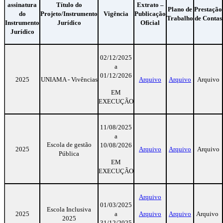
assinatura
Título do
Extrato –
Plano de
Prestação
do
Projeto/Instrumento
Vigência
Publicação
Trabalho
de Contas
Instrumento
Jurídico
Oficial
Jurídico
02/12/2025
a
01/12/2026
2025
UNIAMA - Vivências
Arquivo
Arquivo
Arquivo
EM
EXECUÇÃO
11/08/2025
a
Escola de gestão
10/08/2026
2025
Arquivo
Arquivo
Arquivo
Pública
EM
EXECUÇÃO
Arquivo
01/03/2025
Escola Inclusiva
2025
a
Arquivo
Arquivo
Arquivo
2025
31/12/2025