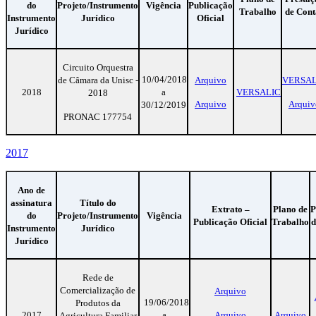
do
Projeto/Instrumento
Vigência
Publicação
Trabalho
de Cont
Instrumento
Jurídico
Oficial
Jurídico
Circuito Orquestra
10/04/2018
de Câmara da Unisc -
Arquivo
VERSAL
2018
a
VERSALIC
2018
Arquivo
Arquiv
30/12/2019
PRONAC 177754
2017
Ano de
assinatura
Título do
Extrato –
Plano de
P
do
Projeto/Instrumento
Vigência
Publicação Oficial
Trabalho
d
Instrumento
Jurídico
Jurídico
Rede de
Comercialização de
Arquivo
19/06/2018
Produtos da
2017
a
Arquivo
Arquivo
Agricultura Familiar