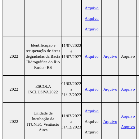
Arquivo
Arquivo
Arquivo
Identificação e
11/07/2022
recuperação de áreas
a
2022
degradadas da Bacia
Arquivo
Arquivo
Arquivo
11/07/2027
Hidrográfica do Rio
Pardo - RS
01/03/2022
ESCOLA
2022
a
Arquivo
Arquivo
Arquivo
INCLUSIVA 2022
31/12/2022
Arquivo
Unidade de
11/03/2022
Arquivo
Incubação da
2022
a
Arquivo
Arquivo
ITUNISC Venâncio
Arquivo
31/12/2023
Aires
Arquivo