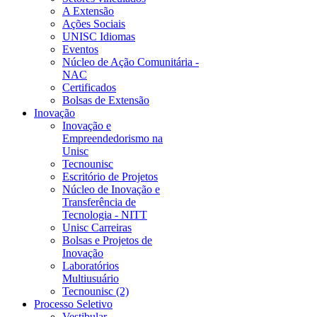
A Extensão
Ações Sociais
UNISC Idiomas
Eventos
Núcleo de Ação Comunitária -
NAC
Certificados
Bolsas de Extensão
Inovação
Inovação e
Empreendedorismo na
Unisc
Tecnounisc
Escritório de Projetos
Núcleo de Inovação e
Transferência de
Tecnologia - NITT
Unisc Carreiras
Bolsas e Projetos de
Inovação
Laboratórios
Multiusuário
Tecnounisc (2)
Processo Seletivo
Vestibular