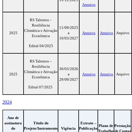
Arquivo
RS Talentos –
Resiliência
11/09/2025
Climática e Ativação
2025
a
Arquivo
Arquivo
Arquivo
Econômica
10/03/2027
Edital 04/2025
RS Talentos –
Resiliência
30/03/2026
Climática e Ativação
2025
a
Arquivo
Arquivo
Arquivo
Econômica
29/09/2027
Edital 07/2025
2024
Ano de
assinatura
Título do
Extrato –
Plano de
Prestação
do
Projeto/Instrumento
Vigência
Publicação
Trabalho
de Contas