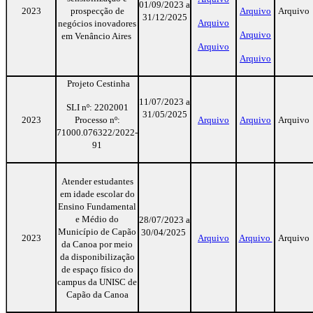
01/09/2023 a
2023
prospecção de
Arquivo
Arquivo
31/12/2025
Arquivo
negócios inovadores
Arquivo
em Venâncio Aires
Arquivo
Arquivo
Projeto Cestinha
11/07/2023 a
SLI nº: 2202001
31/05/2025
2023
Processo nº:
Arquivo
Arquivo
Arquivo
71000.076322/2022-
91
Atender estudantes
em idade escolar do
Ensino Fundamental
e Médio do
28/07/2023 a
Município de Capão
30/04/2025
2023
Arquivo
Arquivo
Arquivo
da Canoa por meio
da disponibilização
de espaço físico do
campus da UNISC de
Capão da Canoa