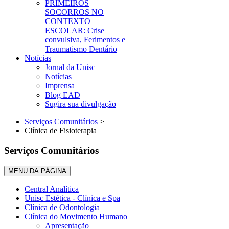
PRIMEIROS
SOCORROS NO
CONTEXTO
ESCOLAR: Crise
convulsiva, Ferimentos e
Traumatismo Dentário
Notícias
Jornal da Unisc
Notícias
Imprensa
Blog EAD
Sugira sua divulgação
Serviços Comunitários
>
Clínica de Fisioterapia
Serviços Comunitários
MENU DA PÁGINA
Central Analítica
Unisc Estética - Clínica e Spa
Clínica de Odontologia
Clínica do Movimento Humano
Apresentação