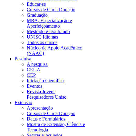
Educar-se
Cursos de Curta Duração
Graduação
MBA, Especialização e
Aperfeiçoamento
Mestrado e Doutorado
UNISC Idiomas
Todos os cursos
Núcleo de Apoio Acadêmico
(NAAC)
Pesquisa
A pesquisa
CEUA
CEP
Iniciação Científica
Eventos
Revista Jovens
Pesquisadores Unisc
Extensão
Apresentação
Cursos de Curta Duração
Datas e Formulários
Mostra de Extensão, Ciência e
Tecnologia
Setores vinculados