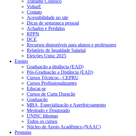
Trabalhe Conosco
VoltarE
Contato
Acessibilidade no site
Dicas de segurança pessoal
Achados e Perdidos
RPPN
DCE
Recursos disponíveis para alunos e professores
Relatório de Igualdade Salarial
Eleições Unisc 2025
Ensino
Graduação a distância (EAD)
Pós-Graduação a Distância (EAD)
Cursos Técnicos - CEPRU
Cursos Profissionalizantes
Educar-se
Cursos de Curta Duração
Graduação
MBA, Especialização e Aperfeiçoamento
Mestrado e Doutorado
UNISC Idiomas
Todos os cursos
Núcleo de Apoio Acadêmico (NAAC)
Pesquisa