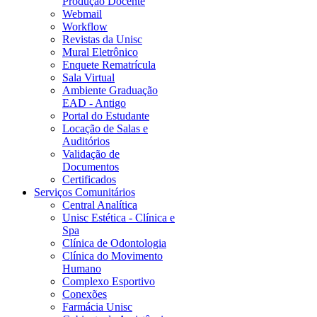
Produção Docente
Webmail
Workflow
Revistas da Unisc
Mural Eletrônico
Enquete Rematrícula
Sala Virtual
Ambiente Graduação
EAD - Antigo
Portal do Estudante
Locação de Salas e
Auditórios
Validação de
Documentos
Certificados
Serviços Comunitários
Central Analítica
Unisc Estética - Clínica e
Spa
Clínica de Odontologia
Clínica do Movimento
Humano
Complexo Esportivo
Conexões
Farmácia Unisc