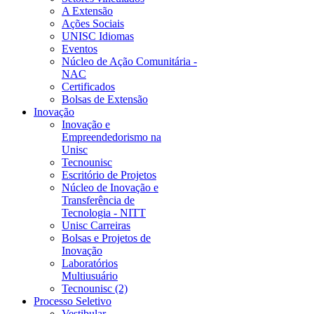
A Extensão
Ações Sociais
UNISC Idiomas
Eventos
Núcleo de Ação Comunitária -
NAC
Certificados
Bolsas de Extensão
Inovação
Inovação e
Empreendedorismo na
Unisc
Tecnounisc
Escritório de Projetos
Núcleo de Inovação e
Transferência de
Tecnologia - NITT
Unisc Carreiras
Bolsas e Projetos de
Inovação
Laboratórios
Multiusuário
Tecnounisc (2)
Processo Seletivo
Vestibular