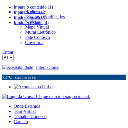
Ir para o conteúdo (1)
Biblioteca
Ir para o menu (2)
Eventos / Certificados
Ir para a busca (3)
Notícias
Ir para o rodapé (4)
Mapa Virtual
Mural Eletrônico
Fale Conosco
Ouvidoria
Entrar
Acessibilidade
Internacional
7.3°C
Santa Cruz do Sul
Onde Estamos
Tour Virtual
Trabalhe Conosco
Contato