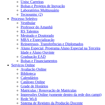
Unisc Carreiras
Bolsas e Projetos de Inovação
Laboratórios Multiusuário
Tecnounisc (2)
Processo Seletivo
Vestibular
Professor do Amanhã
RS Talentos
Mestrado e Doutorado
MBA e Especialização
Reingressos, Transferências e Diplomados
Aluno Especial, Programa Aluno Especial na Terceira
Idade e Aluno Ouvinte
Graduação EAD
Bolsas e Financiamentos
Serviços Online
Avaliação Online
Biblioteca
Calendários
Catálogo Online
Grade de Horários
Matriculas / Renovação de Matriculas
Impressões Online (somente dentro da rede dos campi)
Rede Wi-fi
Sistema de Registro da Produção Docente