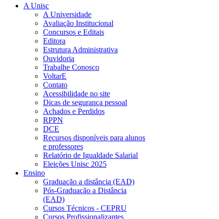
A Unisc
A Universidade
Avaliação Institucional
Concursos e Editais
Editora
Estrutura Administrativa
Ouvidoria
Trabalhe Conosco
VoltarE
Contato
Acessibilidade no site
Dicas de segurança pessoal
Achados e Perdidos
RPPN
DCE
Recursos disponíveis para alunos
e professores
Relatório de Igualdade Salarial
Eleições Unisc 2025
Ensino
Graduação a distância (EAD)
Pós-Graduação a Distância
(EAD)
Cursos Técnicos - CEPRU
Cursos Profissionalizantes