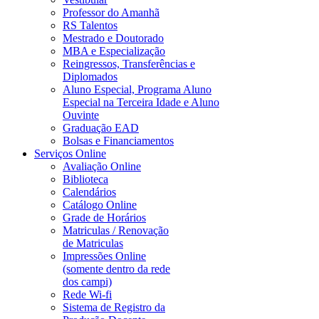
Professor do Amanhã
RS Talentos
Mestrado e Doutorado
MBA e Especialização
Reingressos, Transferências e
Diplomados
Aluno Especial, Programa Aluno
Especial na Terceira Idade e Aluno
Ouvinte
Graduação EAD
Bolsas e Financiamentos
Serviços Online
Avaliação Online
Biblioteca
Calendários
Catálogo Online
Grade de Horários
Matriculas / Renovação
de Matriculas
Impressões Online
(somente dentro da rede
dos campi)
Rede Wi-fi
Sistema de Registro da