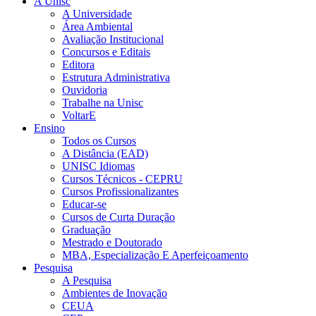
A Unisc
A Universidade
Área Ambiental
Avaliação Institucional
Concursos e Editais
Editora
Estrutura Administrativa
Ouvidoria
Trabalhe na Unisc
VoltarE
Ensino
Todos os Cursos
A Distância (EAD)
UNISC Idiomas
Cursos Técnicos - CEPRU
Cursos Profissionalizantes
Educar-se
Cursos de Curta Duração
Graduação
Mestrado e Doutorado
MBA, Especialização E Aperfeiçoamento
Pesquisa
A Pesquisa
Ambientes de Inovação
CEUA