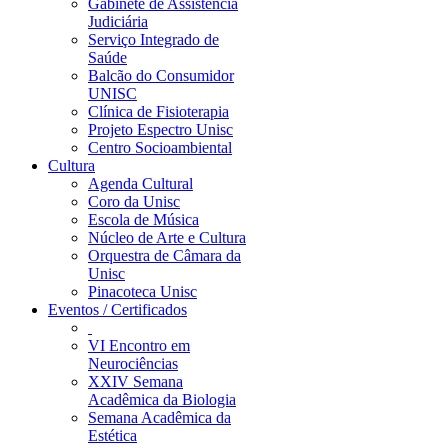
Gabinete de Assistência
Judiciária
Serviço Integrado de
Saúde
Balcão do Consumidor
UNISC
Clínica de Fisioterapia
Projeto Espectro Unisc
Centro Socioambiental
Cultura
Agenda Cultural
Coro da Unisc
Escola de Música
Núcleo de Arte e Cultura
Orquestra de Câmara da
Unisc
Pinacoteca Unisc
Eventos / Certificados
VI Encontro em
Neurociências
XXIV Semana
Acadêmica da Biologia
Semana Acadêmica da
Estética