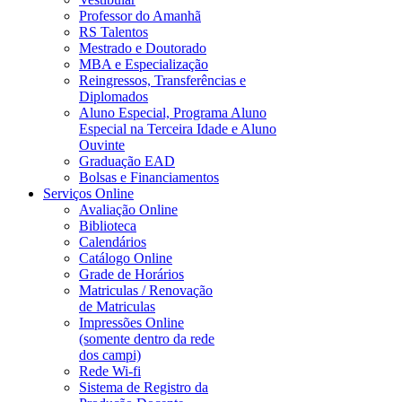
Professor do Amanhã
RS Talentos
Mestrado e Doutorado
MBA e Especialização
Reingressos, Transferências e
Diplomados
Aluno Especial, Programa Aluno
Especial na Terceira Idade e Aluno
Ouvinte
Graduação EAD
Bolsas e Financiamentos
Serviços Online
Avaliação Online
Biblioteca
Calendários
Catálogo Online
Grade de Horários
Matriculas / Renovação
de Matriculas
Impressões Online
(somente dentro da rede
dos campi)
Rede Wi-fi
Sistema de Registro da