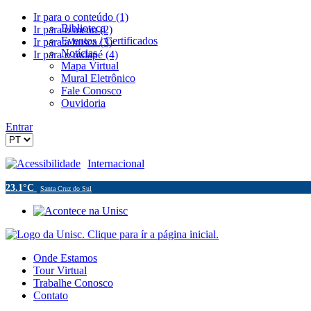
Ir para o conteúdo (1)
Biblioteca
Ir para o menu (2)
Eventos / Certificados
Ir para a busca (3)
Notícias
Ir para o rodapé (4)
Mapa Virtual
Mural Eletrônico
Fale Conosco
Ouvidoria
Entrar
Acessibilidade
Internacional
23.1°C
Santa Cruz do Sul
Onde Estamos
Tour Virtual
Trabalhe Conosco
Contato