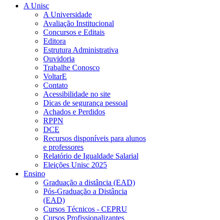
A Unisc
A Universidade
Avaliação Institucional
Concursos e Editais
Editora
Estrutura Administrativa
Ouvidoria
Trabalhe Conosco
VoltarE
Contato
Acessibilidade no site
Dicas de segurança pessoal
Achados e Perdidos
RPPN
DCE
Recursos disponíveis para alunos
e professores
Relatório de Igualdade Salarial
Eleições Unisc 2025
Ensino
Graduação a distância (EAD)
Pós-Graduação a Distância
(EAD)
Cursos Técnicos - CEPRU
Cursos Profissionalizantes