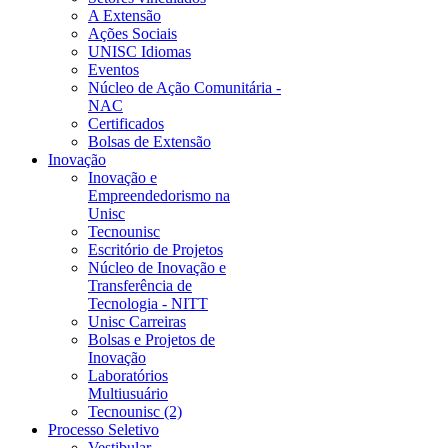
A Extensão
Ações Sociais
UNISC Idiomas
Eventos
Núcleo de Ação Comunitária -
NAC
Certificados
Bolsas de Extensão
Inovação
Inovação e
Empreendedorismo na
Unisc
Tecnounisc
Escritório de Projetos
Núcleo de Inovação e
Transferência de
Tecnologia - NITT
Unisc Carreiras
Bolsas e Projetos de
Inovação
Laboratórios
Multiusuário
Tecnounisc (2)
Processo Seletivo
Vestibular