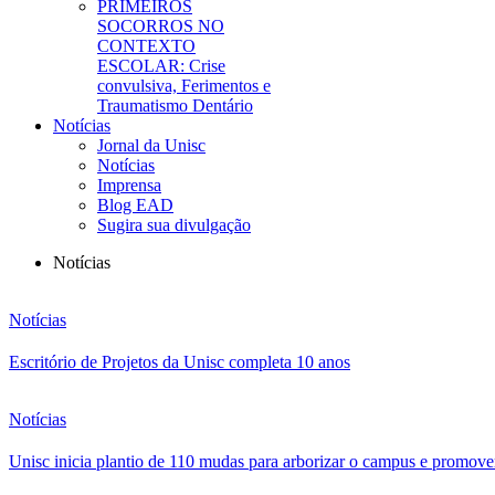
PRIMEIROS
SOCORROS NO
CONTEXTO
ESCOLAR: Crise
convulsiva, Ferimentos e
Traumatismo Dentário
Notícias
Jornal da Unisc
Notícias
Imprensa
Blog EAD
Sugira sua divulgação
Notícias
Notícias
Escritório de Projetos da Unisc completa 10 anos
Notícias
Unisc inicia plantio de 110 mudas para arborizar o campus e promover