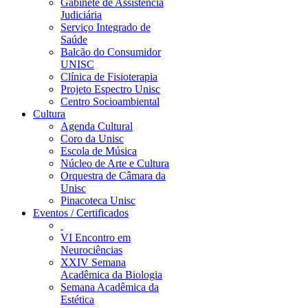
Gabinete de Assistência
Judiciária
Serviço Integrado de
Saúde
Balcão do Consumidor
UNISC
Clínica de Fisioterapia
Projeto Espectro Unisc
Centro Socioambiental
Cultura
Agenda Cultural
Coro da Unisc
Escola de Música
Núcleo de Arte e Cultura
Orquestra de Câmara da
Unisc
Pinacoteca Unisc
Eventos / Certificados
VI Encontro em
Neurociências
XXIV Semana
Acadêmica da Biologia
Semana Acadêmica da
Estética