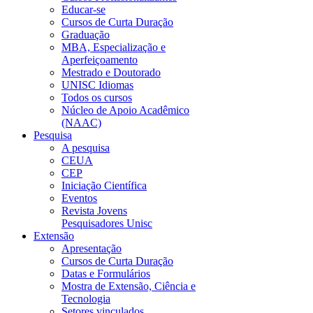
Educar-se
Cursos de Curta Duração
Graduação
MBA, Especialização e
Aperfeiçoamento
Mestrado e Doutorado
UNISC Idiomas
Todos os cursos
Núcleo de Apoio Acadêmico
(NAAC)
Pesquisa
A pesquisa
CEUA
CEP
Iniciação Científica
Eventos
Revista Jovens
Pesquisadores Unisc
Extensão
Apresentação
Cursos de Curta Duração
Datas e Formulários
Mostra de Extensão, Ciência e
Tecnologia
Setores vinculados