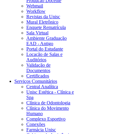
Produção Docente
Webmail
Workflow
Revistas da Unisc
Mural Eletrônico
Enquete Rematrícula
Sala Virtual
Ambiente Graduação
EAD - Antigo
Portal do Estudante
Locação de Salas e
Auditórios
Validação de
Documentos
Certificados
Serviços Comunitários
Central Analítica
Unisc Estética - Clínica e
Spa
Clínica de Odontologia
Clínica do Movimento
Humano
Complexo Esportivo
Conexões
Farmácia Unisc