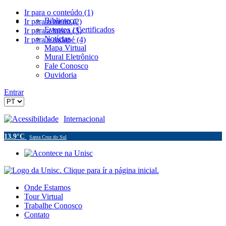
Ir para o conteúdo (1)
Biblioteca
Ir para o menu (2)
Eventos / Certificados
Ir para a busca (3)
Notícias
Ir para o rodapé (4)
Mapa Virtual
Mural Eletrônico
Fale Conosco
Ouvidoria
Entrar
Acessibilidade
Internacional
13.9°C
Santa Cruz do Sul
Onde Estamos
Tour Virtual
Trabalhe Conosco
Contato