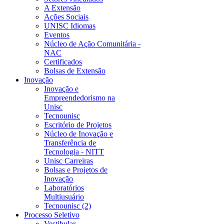
A Extensão
Ações Sociais
UNISC Idiomas
Eventos
Núcleo de Ação Comunitária -
NAC
Certificados
Bolsas de Extensão
Inovação
Inovação e
Empreendedorismo na
Unisc
Tecnounisc
Escritório de Projetos
Núcleo de Inovação e
Transferência de
Tecnologia - NITT
Unisc Carreiras
Bolsas e Projetos de
Inovação
Laboratórios
Multiusuário
Tecnounisc (2)
Processo Seletivo
Vestibular