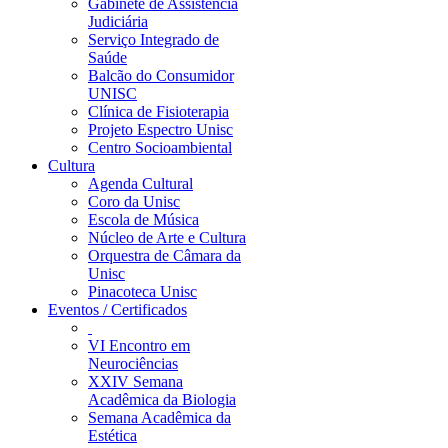
Gabinete de Assistência
Judiciária
Serviço Integrado de
Saúde
Balcão do Consumidor
UNISC
Clínica de Fisioterapia
Projeto Espectro Unisc
Centro Socioambiental
Cultura
Agenda Cultural
Coro da Unisc
Escola de Música
Núcleo de Arte e Cultura
Orquestra de Câmara da
Unisc
Pinacoteca Unisc
Eventos / Certificados
VI Encontro em
Neurociências
XXIV Semana
Acadêmica da Biologia
Semana Acadêmica da
Estética