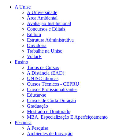
A Unisc
A Universidade
Área Ambiental
Avaliação Institucional
Concursos e Editais
Editora
Estrutura Administrativa
Ouvidoria
Trabalhe na Unisc
VoltarE
Ensino
Todos os Cursos
A Distância (EAD)
UNISC Idiomas
Cursos Técnicos - CEPRU
Cursos Profissionalizantes
Educar-se
Cursos de Curta Duração
Graduação
Mestrado e Doutorado
MBA, Especialização E Aperfeiçoamento
Pesquisa
A Pesquisa
Ambientes de Inovação