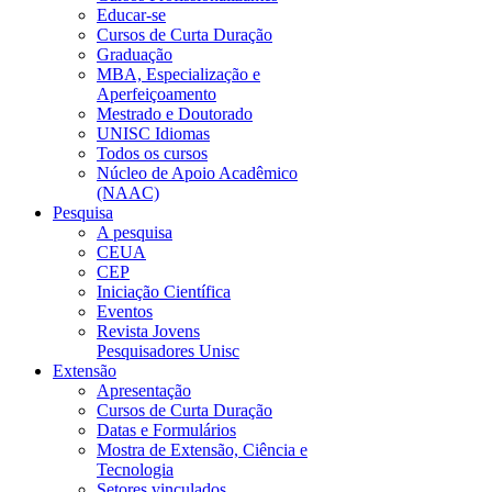
Educar-se
Cursos de Curta Duração
Graduação
MBA, Especialização e
Aperfeiçoamento
Mestrado e Doutorado
UNISC Idiomas
Todos os cursos
Núcleo de Apoio Acadêmico
(NAAC)
Pesquisa
A pesquisa
CEUA
CEP
Iniciação Científica
Eventos
Revista Jovens
Pesquisadores Unisc
Extensão
Apresentação
Cursos de Curta Duração
Datas e Formulários
Mostra de Extensão, Ciência e
Tecnologia
Setores vinculados