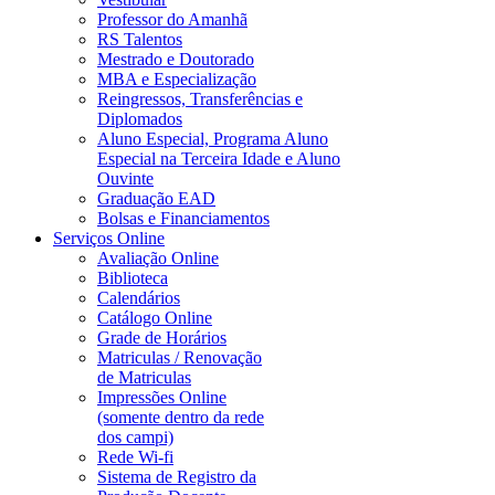
Professor do Amanhã
RS Talentos
Mestrado e Doutorado
MBA e Especialização
Reingressos, Transferências e
Diplomados
Aluno Especial, Programa Aluno
Especial na Terceira Idade e Aluno
Ouvinte
Graduação EAD
Bolsas e Financiamentos
Serviços Online
Avaliação Online
Biblioteca
Calendários
Catálogo Online
Grade de Horários
Matriculas / Renovação
de Matriculas
Impressões Online
(somente dentro da rede
dos campi)
Rede Wi-fi
Sistema de Registro da