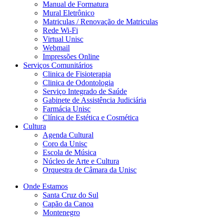
Manual de Formatura
Mural Eletrônico
Matriculas / Renovação de Matriculas
Rede Wi-Fi
Virtual Unisc
Webmail
Impressões Online
Serviços Comunitários
Clinica de Fisioterapia
Clinica de Odontologia
Serviço Integrado de Saúde
Gabinete de Assistência Judiciária
Farmácia Unisc
Clínica de Estética e Cosmética
Cultura
Agenda Cultural
Coro da Unisc
Escola de Música
Núcleo de Arte e Cultura
Orquestra de Câmara da Unisc
Onde Estamos
Santa Cruz do Sul
Capão da Canoa
Montenegro