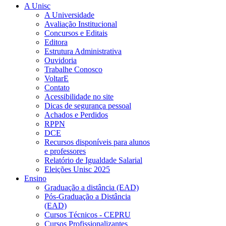
A Unisc
A Universidade
Avaliação Institucional
Concursos e Editais
Editora
Estrutura Administrativa
Ouvidoria
Trabalhe Conosco
VoltarE
Contato
Acessibilidade no site
Dicas de segurança pessoal
Achados e Perdidos
RPPN
DCE
Recursos disponíveis para alunos
e professores
Relatório de Igualdade Salarial
Eleições Unisc 2025
Ensino
Graduação a distância (EAD)
Pós-Graduação a Distância
(EAD)
Cursos Técnicos - CEPRU
Cursos Profissionalizantes