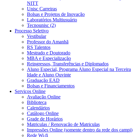
NITT
Unisc Carreiras
Bolsas e Projetos de Inovação
Laboratórios Multiusuário
Tecnounisc (2)
Processo Seletivo
Vestibular
Professor do Amanhã
RS Talentos
Mestrado e Doutorado
MBA e Especialização
Reingressos, Transferências e Diplomados
Aluno Especial, Programa Aluno Especial na Terceira
Idade e Aluno Ouvinte
Graduação EAD
Bolsas e Financiamentos
Serviços Online
Avaliação Online
Biblioteca
Calendários
Catálogo Online
Grade de Horários
Matriculas / Renovação de Matriculas
Impressões Online (somente dentro da rede dos campi)
Rede Wi-fi