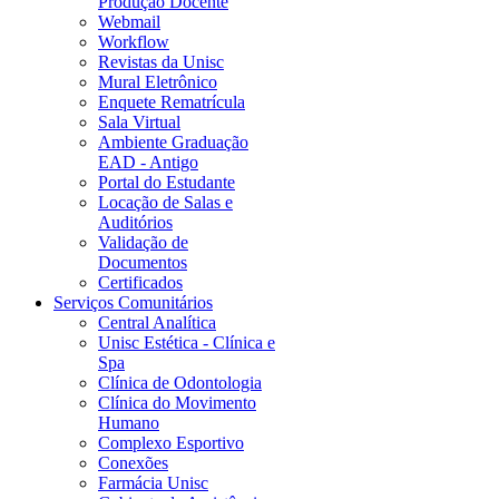
Produção Docente
Webmail
Workflow
Revistas da Unisc
Mural Eletrônico
Enquete Rematrícula
Sala Virtual
Ambiente Graduação
EAD - Antigo
Portal do Estudante
Locação de Salas e
Auditórios
Validação de
Documentos
Certificados
Serviços Comunitários
Central Analítica
Unisc Estética - Clínica e
Spa
Clínica de Odontologia
Clínica do Movimento
Humano
Complexo Esportivo
Conexões
Farmácia Unisc