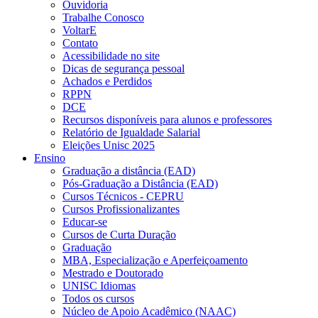
Ouvidoria
Trabalhe Conosco
VoltarE
Contato
Acessibilidade no site
Dicas de segurança pessoal
Achados e Perdidos
RPPN
DCE
Recursos disponíveis para alunos e professores
Relatório de Igualdade Salarial
Eleições Unisc 2025
Ensino
Graduação a distância (EAD)
Pós-Graduação a Distância (EAD)
Cursos Técnicos - CEPRU
Cursos Profissionalizantes
Educar-se
Cursos de Curta Duração
Graduação
MBA, Especialização e Aperfeiçoamento
Mestrado e Doutorado
UNISC Idiomas
Todos os cursos
Núcleo de Apoio Acadêmico (NAAC)