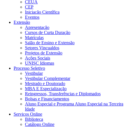
CEUA
CEP
Iniciação Científica
Eventos
Extensão
Apresentação
Cursos de Curta Duração
Matrículas
Salão de Ensino e Extensão
Setores Vincualdos
Projetos de Extensão
Ações Sociais
UNISC Idiomas
Processo Seletivo
Vestibular
Vestibular Complementar
Mestrado e Doutorado
MBA E Especialização
Reingressos, Transferências e Diplomados
Bolsas e Financiamentos
Aluno Especial e Programa Aluno Especial na Terceira
Idade
Serviços Online
Biblioteca
Catálogo Online