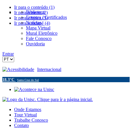
Ir para o conteúdo (1)
Biblioteca
Ir para o menu (2)
Eventos / Certificados
Ir para a busca (3)
Notícias
Ir para o rodapé (4)
Mapa Virtual
Mural Eletrônico
Fale Conosco
Ouvidoria
Entrar
Acessibilidade
Internacional
18.3°C
Santa Cruz do Sul
Onde Estamos
Tour Virtual
Trabalhe Conosco
Contato