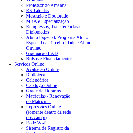
Professor do Amanhã
RS Talentos
Mestrado e Doutorado
MBA e Especialização
Reingressos, Transferências e
Diplomados
Aluno Especial, Programa Aluno
Especial na Terceira Idade e Aluno
Ouvinte
Graduação EAD
Bolsas e Financiamentos
Serviços Online
Avaliação Online
Biblioteca
Calendários
Catálogo Online
Grade de Horários
Matriculas / Renovação
de Matriculas
Impressões Online
(somente dentro da rede
dos campi)
Rede Wi-fi
Sistema de Registro da