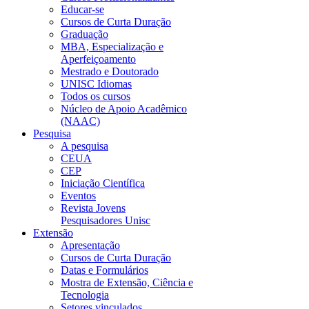
Educar-se
Cursos de Curta Duração
Graduação
MBA, Especialização e
Aperfeiçoamento
Mestrado e Doutorado
UNISC Idiomas
Todos os cursos
Núcleo de Apoio Acadêmico
(NAAC)
Pesquisa
A pesquisa
CEUA
CEP
Iniciação Científica
Eventos
Revista Jovens
Pesquisadores Unisc
Extensão
Apresentação
Cursos de Curta Duração
Datas e Formulários
Mostra de Extensão, Ciência e
Tecnologia
Setores vinculados