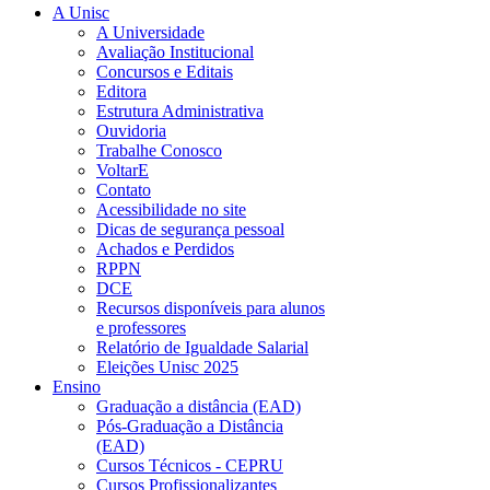
A Unisc
A Universidade
Avaliação Institucional
Concursos e Editais
Editora
Estrutura Administrativa
Ouvidoria
Trabalhe Conosco
VoltarE
Contato
Acessibilidade no site
Dicas de segurança pessoal
Achados e Perdidos
RPPN
DCE
Recursos disponíveis para alunos
e professores
Relatório de Igualdade Salarial
Eleições Unisc 2025
Ensino
Graduação a distância (EAD)
Pós-Graduação a Distância
(EAD)
Cursos Técnicos - CEPRU
Cursos Profissionalizantes