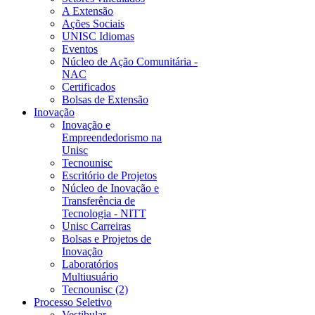
A Extensão
Ações Sociais
UNISC Idiomas
Eventos
Núcleo de Ação Comunitária -
NAC
Certificados
Bolsas de Extensão
Inovação
Inovação e
Empreendedorismo na
Unisc
Tecnounisc
Escritório de Projetos
Núcleo de Inovação e
Transferência de
Tecnologia - NITT
Unisc Carreiras
Bolsas e Projetos de
Inovação
Laboratórios
Multiusuário
Tecnounisc (2)
Processo Seletivo
Vestibular