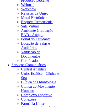
Produção Docente
Webmail
Workflow
Revistas da Unisc
Mural Eletrônico
Enquete Rematrícula
Sala Virtual
Ambiente Graduação
EAD - Antigo
Portal do Estudante
Locação de Salas e
Auditórios
Validação de
Documentos
Certificados
Serviços Comunitários
Central Analítica
Unisc Estética - Clínica e
Spa
Clínica de Odontologia
Clínica do Movimento
Humano
Complexo Esportivo
Conexões
Farmácia Unisc