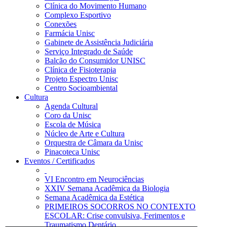
Clínica do Movimento Humano
Complexo Esportivo
Conexões
Farmácia Unisc
Gabinete de Assistência Judiciária
Serviço Integrado de Saúde
Balcão do Consumidor UNISC
Clínica de Fisioterapia
Projeto Espectro Unisc
Centro Socioambiental
Cultura
Agenda Cultural
Coro da Unisc
Escola de Música
Núcleo de Arte e Cultura
Orquestra de Câmara da Unisc
Pinacoteca Unisc
Eventos / Certificados
VI Encontro em Neurociências
XXIV Semana Acadêmica da Biologia
Semana Acadêmica da Estética
PRIMEIROS SOCORROS NO CONTEXTO
ESCOLAR: Crise convulsiva, Ferimentos e
Traumatismo Dentário