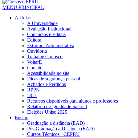
MENU PRINCIPAL
A Unisc
A Universidade
Avaliação Institucional
Concursos e Editais
Editora
Estrutura Administrativa
Ouvidoria
Trabalhe Conosco
VoltarE
Contato
Acessibilidade no site
Dicas de segurança pessoal
Achados e Perdidos
RPPN
DCE
Recursos disponíveis para alunos e professores
Relatório de Igualdade Salarial
Eleições Unisc 2025
Ensino
Graduação a distância (EAD)
Pós-Graduação a Distância (EAD)
Cursos Técnicos - CEPRU