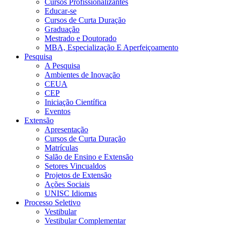
Cursos Profissionalizantes
Educar-se
Cursos de Curta Duração
Graduação
Mestrado e Doutorado
MBA, Especialização E Aperfeiçoamento
Pesquisa
A Pesquisa
Ambientes de Inovação
CEUA
CEP
Iniciação Científica
Eventos
Extensão
Apresentação
Cursos de Curta Duração
Matrículas
Salão de Ensino e Extensão
Setores Vincualdos
Projetos de Extensão
Ações Sociais
UNISC Idiomas
Processo Seletivo
Vestibular
Vestibular Complementar