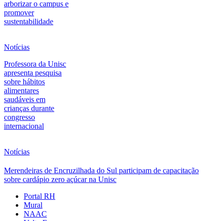
arborizar o campus e
promover
sustentabilidade
Notícias
Professora da Unisc
apresenta pesquisa
sobre hábitos
alimentares
saudáveis em
crianças durante
congresso
internacional
Notícias
Merendeiras de Encruzilhada do Sul participam de capacitação
sobre cardápio zero açúcar na Unisc
Portal RH
Mural
NAAC