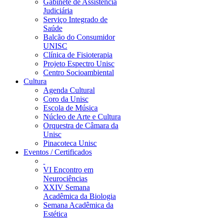
Gabinete de Assistência
Judiciária
Serviço Integrado de
Saúde
Balcão do Consumidor
UNISC
Clínica de Fisioterapia
Projeto Espectro Unisc
Centro Socioambiental
Cultura
Agenda Cultural
Coro da Unisc
Escola de Música
Núcleo de Arte e Cultura
Orquestra de Câmara da
Unisc
Pinacoteca Unisc
Eventos / Certificados
VI Encontro em
Neurociências
XXIV Semana
Acadêmica da Biologia
Semana Acadêmica da
Estética