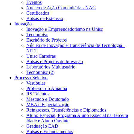
Eventos
Núcleo de Ação Comunitária - NAC
Certificados
Bolsas de Extensão
Inovação
Inovação e Empreendedorismo na Unisc
Tecnounisc
Escritório de Projetos
Núcleo de Inovação e Transferência de Tecnologia -
NITT
Unisc Carreiras
Bolsas e Projetos de Inovação
Laboratórios Multiusuário
Tecnounisc (2)
Processo Seletivo
Vestibular
Professor do Amanhã
RS Talentos
Mestrado e Doutorado
MBA e Especialização
Reingressos, Transferências e Diplomados
Aluno Especial, Programa Aluno Especial na Terceira
Idade e Aluno Ouvinte
Graduação EAD
Bolsas e Financiamentos