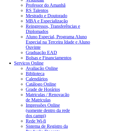
Professor do Amanhã
RS Talentos
Mestrado e Doutorado
MBA e Especialização
Reingressos, Transferências e
Diplomados
Aluno Especial, Programa Aluno
Especial na Terceira Idade e Aluno
Ouvinte
Graduação EAD
Bolsas e Financiamentos
Serviços Online
Avaliação Online
Biblioteca
Calendários
Catálogo Online
Grade de Horários
Matriculas / Renovação
de Matriculas
Impressões Online
(somente dentro da rede
dos campi)
Rede Wi-fi
Sistema de Registro da