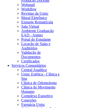
Produção Docente
Webmail
Workflow
Revistas da Unisc
Mural Eletrônico
Enquete Rematrícula
Sala Virtual
Ambiente Graduação
EAD - Antigo
Portal do Estudante
Locação de Salas e
Auditórios
Validação de
Documentos
Certificados
Serviços Comunitários
Central Analítica
Unisc Estética - Clínica e
Spa
Clínica de Odontologia
Clínica do Movimento
Humano
Complexo Esportivo
Conexões
Farmácia Unisc