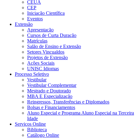
CEUA
CEP
Iniciação Científica
Eventos
Extensão
Apresentação
Cursos de Curta Duração
Matrículas
Salão de Ensino e Extensão
Setores Vincualdos
Projetos de Extensão
Ações Sociais
UNISC Idiomas
Processo Seletivo
Vestibular
Vestibular Complementar
Mestrado e Doutorado
MBA E Especialização
Reingressos, Transferências e Diplomados
Bolsas e Financiamentos
Aluno Especial e Programa Aluno Especial na Terceira
Idade
Serviços Online
Biblioteca
Catálogo Online