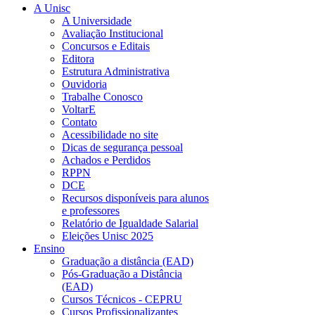
A Unisc
A Universidade
Avaliação Institucional
Concursos e Editais
Editora
Estrutura Administrativa
Ouvidoria
Trabalhe Conosco
VoltarE
Contato
Acessibilidade no site
Dicas de segurança pessoal
Achados e Perdidos
RPPN
DCE
Recursos disponíveis para alunos
e professores
Relatório de Igualdade Salarial
Eleições Unisc 2025
Ensino
Graduação a distância (EAD)
Pós-Graduação a Distância
(EAD)
Cursos Técnicos - CEPRU
Cursos Profissionalizantes