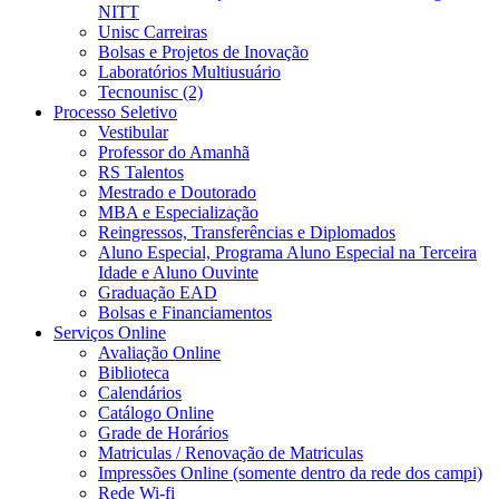
NITT
Unisc Carreiras
Bolsas e Projetos de Inovação
Laboratórios Multiusuário
Tecnounisc (2)
Processo Seletivo
Vestibular
Professor do Amanhã
RS Talentos
Mestrado e Doutorado
MBA e Especialização
Reingressos, Transferências e Diplomados
Aluno Especial, Programa Aluno Especial na Terceira
Idade e Aluno Ouvinte
Graduação EAD
Bolsas e Financiamentos
Serviços Online
Avaliação Online
Biblioteca
Calendários
Catálogo Online
Grade de Horários
Matriculas / Renovação de Matriculas
Impressões Online (somente dentro da rede dos campi)
Rede Wi-fi