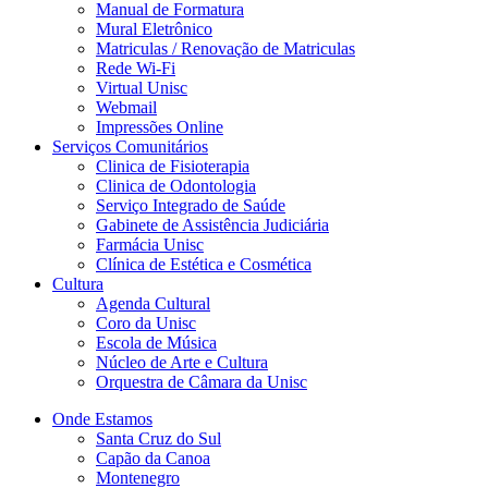
Manual de Formatura
Mural Eletrônico
Matriculas / Renovação de Matriculas
Rede Wi-Fi
Virtual Unisc
Webmail
Impressões Online
Serviços Comunitários
Clinica de Fisioterapia
Clinica de Odontologia
Serviço Integrado de Saúde
Gabinete de Assistência Judiciária
Farmácia Unisc
Clínica de Estética e Cosmética
Cultura
Agenda Cultural
Coro da Unisc
Escola de Música
Núcleo de Arte e Cultura
Orquestra de Câmara da Unisc
Onde Estamos
Santa Cruz do Sul
Capão da Canoa
Montenegro