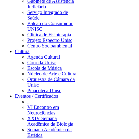
Gabinete de Assistência
Judiciária
Serviço Integrado de
Saúde
Balcão do Consumidor
UNISC
Clínica de Fisioterapia
Projeto Espectro Unisc
Centro Socioambiental
Cultura
Agenda Cultural
Coro da Unisc
Escola de Música
Núcleo de Arte e Cultura
Orquestra de Câmara da
Unisc
Pinacoteca Unisc
Eventos / Certificados
VI Encontro em
Neurociências
XXIV Semana
Acadêmica da Biologia
Semana Acadêmica da
Estética