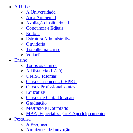
A Unisc
A Universidade
Área Ambiental
Avaliação Institucional
Concursos e Editais
Editora
Estrutura Administrativa
Ouvidoria
Trabalhe na Unisc
VoltarE
Ensino
Todos os Cursos
A Distância (EAD)
UNISC Idiomas
Cursos Técnicos - CEPRU
Cursos Profissionalizantes
Educar-se
Cursos de Curta Duração
Graduação
Mestrado e Doutorado
MBA, Especialização E Aperfeiçoamento
Pesquisa
A Pesquisa
Ambientes de Inovação