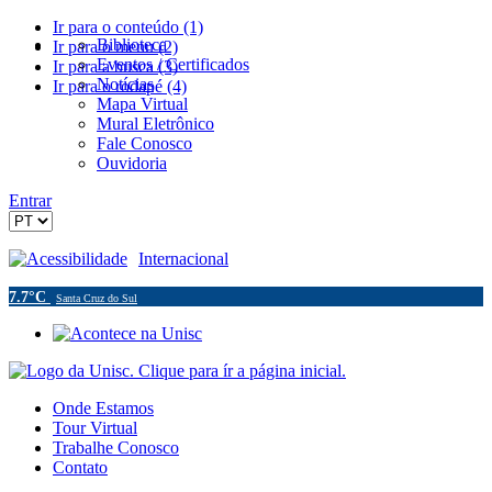
Ir para o conteúdo (1)
Biblioteca
Ir para o menu (2)
Eventos / Certificados
Ir para a busca (3)
Notícias
Ir para o rodapé (4)
Mapa Virtual
Mural Eletrônico
Fale Conosco
Ouvidoria
Entrar
Acessibilidade
Internacional
7.7°C
Santa Cruz do Sul
Onde Estamos
Tour Virtual
Trabalhe Conosco
Contato