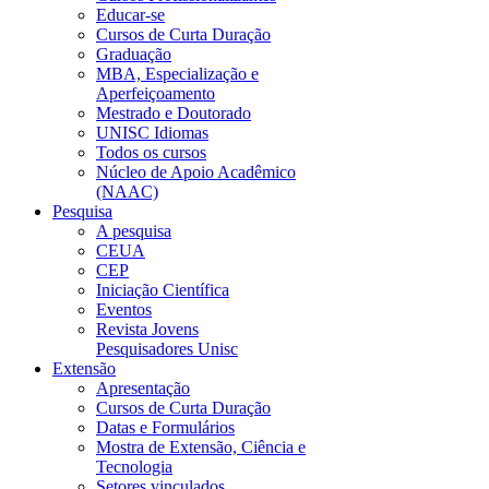
Educar-se
Cursos de Curta Duração
Graduação
MBA, Especialização e
Aperfeiçoamento
Mestrado e Doutorado
UNISC Idiomas
Todos os cursos
Núcleo de Apoio Acadêmico
(NAAC)
Pesquisa
A pesquisa
CEUA
CEP
Iniciação Científica
Eventos
Revista Jovens
Pesquisadores Unisc
Extensão
Apresentação
Cursos de Curta Duração
Datas e Formulários
Mostra de Extensão, Ciência e
Tecnologia
Setores vinculados