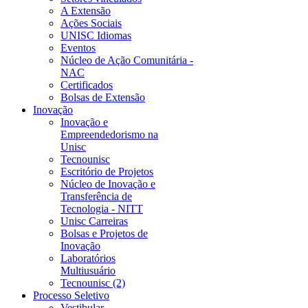
A Extensão
Ações Sociais
UNISC Idiomas
Eventos
Núcleo de Ação Comunitária -
NAC
Certificados
Bolsas de Extensão
Inovação
Inovação e
Empreendedorismo na
Unisc
Tecnounisc
Escritório de Projetos
Núcleo de Inovação e
Transferência de
Tecnologia - NITT
Unisc Carreiras
Bolsas e Projetos de
Inovação
Laboratórios
Multiusuário
Tecnounisc (2)
Processo Seletivo
Vestibular