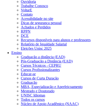
Ouvidoria
Trabalhe Conosco
VoltarE
Contato
Acessibilidade no site
Dicas de segurança pessoal
Achados e Perdidos
RPPN
DCE
Recursos disponíveis para alunos e professores
Relatório de Igualdade Salarial
Eleições Unisc 2025
Ensino
Graduação a distância (EAD)
Pós-Graduação a Distância (EAD)
Cursos Técnicos - CEPRU
Cursos Profissionalizantes
Educar-se
Cursos de Curta Duração
Graduação
MBA, Especialização e Aperfeiçoamento
Mestrado e Doutorado
UNISC Idiomas
Todos os cursos
Núcleo de Apoio Acadêmico (NAAC)