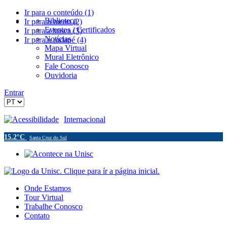
Ir para o conteúdo (1)
Biblioteca
Ir para o menu (2)
Eventos / Certificados
Ir para a busca (3)
Notícias
Ir para o rodapé (4)
Mapa Virtual
Mural Eletrônico
Fale Conosco
Ouvidoria
Entrar
Acessibilidade
Internacional
15.2°C
Santa Cruz do Sul
Onde Estamos
Tour Virtual
Trabalhe Conosco
Contato