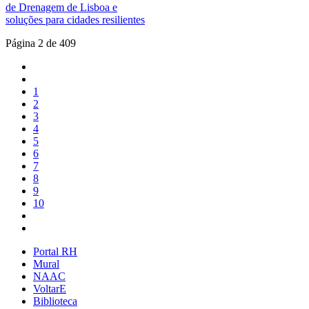
de Drenagem de Lisboa e
soluções para cidades resilientes
Página 2 de 409
1
2
3
4
5
6
7
8
9
10
Portal RH
Mural
NAAC
VoltarE
Biblioteca