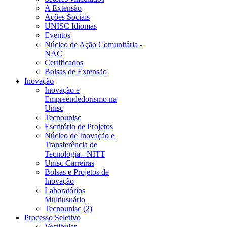
A Extensão
Ações Sociais
UNISC Idiomas
Eventos
Núcleo de Ação Comunitária -
NAC
Certificados
Bolsas de Extensão
Inovação
Inovação e
Empreendedorismo na
Unisc
Tecnounisc
Escritório de Projetos
Núcleo de Inovação e
Transferência de
Tecnologia - NITT
Unisc Carreiras
Bolsas e Projetos de
Inovação
Laboratórios
Multiusuário
Tecnounisc (2)
Processo Seletivo
Vestibular