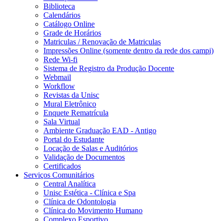
Biblioteca
Calendários
Catálogo Online
Grade de Horários
Matriculas / Renovação de Matriculas
Impressões Online (somente dentro da rede dos campi)
Rede Wi-fi
Sistema de Registro da Produção Docente
Webmail
Workflow
Revistas da Unisc
Mural Eletrônico
Enquete Rematrícula
Sala Virtual
Ambiente Graduação EAD - Antigo
Portal do Estudante
Locação de Salas e Auditórios
Validação de Documentos
Certificados
Serviços Comunitários
Central Analítica
Unisc Estética - Clínica e Spa
Clínica de Odontologia
Clínica do Movimento Humano
Complexo Esportivo