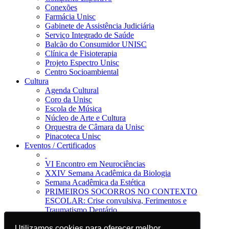
Conexões
Farmácia Unisc
Gabinete de Assistência Judiciária
Serviço Integrado de Saúde
Balcão do Consumidor UNISC
Clínica de Fisioterapia
Projeto Espectro Unisc
Centro Socioambiental
Cultura
Agenda Cultural
Coro da Unisc
Escola de Música
Núcleo de Arte e Cultura
Orquestra de Câmara da Unisc
Pinacoteca Unisc
Eventos / Certificados
VI Encontro em Neurociências
XXIV Semana Acadêmica da Biologia
Semana Acadêmica da Estética
PRIMEIROS SOCORROS NO CONTEXTO
ESCOLAR: Crise convulsiva, Ferimentos e
Traumatismo Dentário
Notícias
Jornal da Unisc
Utilizamos cookies para oferecer melhor
Utilizamos cookies para oferecer melhor