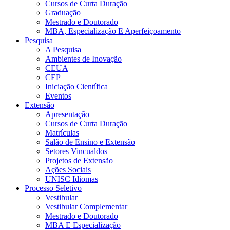
Cursos de Curta Duração
Graduação
Mestrado e Doutorado
MBA, Especialização E Aperfeiçoamento
Pesquisa
A Pesquisa
Ambientes de Inovação
CEUA
CEP
Iniciação Científica
Eventos
Extensão
Apresentação
Cursos de Curta Duração
Matrículas
Salão de Ensino e Extensão
Setores Vincualdos
Projetos de Extensão
Ações Sociais
UNISC Idiomas
Processo Seletivo
Vestibular
Vestibular Complementar
Mestrado e Doutorado
MBA E Especialização