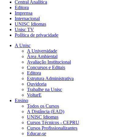
Central Analítica
Editora
Imprensa
Internacional
UNISC Idiomas
Unisc TV
Política de privacidade
A Unisc
A Universidade
Área Ambiental
Avaliação Institucional
Concursos e Editais
Editora
Estrutura Administrativa
Ouvidoria
Trabalhe na Unisc
VoltarE
Ensino
Todos os Cursos
A Distância (EAD)
UNISC Idiomas
Cursos Técnicos - CEPRU
Cursos Profissionalizantes
Educar-se