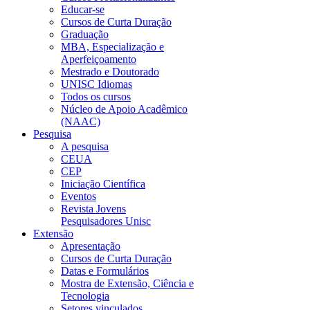
Educar-se
Cursos de Curta Duração
Graduação
MBA, Especialização e
Aperfeiçoamento
Mestrado e Doutorado
UNISC Idiomas
Todos os cursos
Núcleo de Apoio Acadêmico
(NAAC)
Pesquisa
A pesquisa
CEUA
CEP
Iniciação Científica
Eventos
Revista Jovens
Pesquisadores Unisc
Extensão
Apresentação
Cursos de Curta Duração
Datas e Formulários
Mostra de Extensão, Ciência e
Tecnologia
Setores vinculados