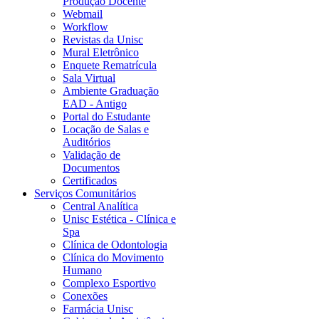
Produção Docente
Webmail
Workflow
Revistas da Unisc
Mural Eletrônico
Enquete Rematrícula
Sala Virtual
Ambiente Graduação
EAD - Antigo
Portal do Estudante
Locação de Salas e
Auditórios
Validação de
Documentos
Certificados
Serviços Comunitários
Central Analítica
Unisc Estética - Clínica e
Spa
Clínica de Odontologia
Clínica do Movimento
Humano
Complexo Esportivo
Conexões
Farmácia Unisc