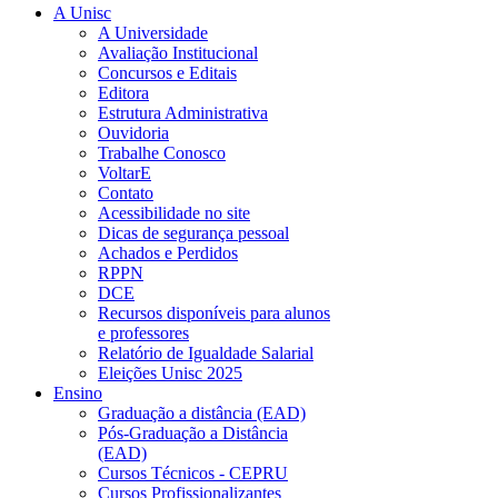
A Unisc
A Universidade
Avaliação Institucional
Concursos e Editais
Editora
Estrutura Administrativa
Ouvidoria
Trabalhe Conosco
VoltarE
Contato
Acessibilidade no site
Dicas de segurança pessoal
Achados e Perdidos
RPPN
DCE
Recursos disponíveis para alunos
e professores
Relatório de Igualdade Salarial
Eleições Unisc 2025
Ensino
Graduação a distância (EAD)
Pós-Graduação a Distância
(EAD)
Cursos Técnicos - CEPRU
Cursos Profissionalizantes