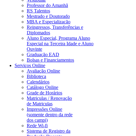
Professor do Amanhã
RS Talentos
Mestrado e Doutorado
MBA e Especialização
Reingressos, Transferências e
Diplomados
Aluno Especial, Programa Aluno
Especial na Terceira Idade e Aluno
Ouvinte
Graduação EAD
Bolsas e Financiamentos
Serviços Online
Avaliação Online
Biblioteca
Calendários
Catálogo Online
Grade de Horários
Matriculas / Renovação
de Matriculas
Impressões Online
(somente dentro da rede
dos campi)
Rede Wi-fi
Sistema de Registro da