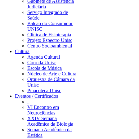
Gabinete de Assistência
Judiciária
Serviço Integrado de
Saúde
Balcão do Consumidor
UNISC
Clínica de Fisioterapia
Projeto Espectro Unisc
Centro Socioambiental
Cultura
Agenda Cultural
Coro da Unisc
Escola de Música
Núcleo de Arte e Cultura
Orquestra de Câmara da
Unisc
Pinacoteca Unisc
Eventos / Certificados
VI Encontro em
Neurociências
XXIV Semana
Acadêmica da Biologia
Semana Acadêmica da
Estética