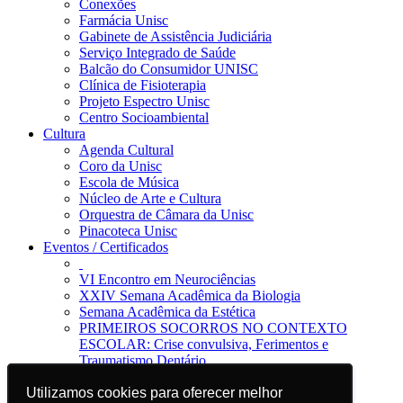
Conexões
Farmácia Unisc
Gabinete de Assistência Judiciária
Serviço Integrado de Saúde
Balcão do Consumidor UNISC
Clínica de Fisioterapia
Projeto Espectro Unisc
Centro Socioambiental
Cultura
Agenda Cultural
Coro da Unisc
Escola de Música
Núcleo de Arte e Cultura
Orquestra de Câmara da Unisc
Pinacoteca Unisc
Eventos / Certificados
VI Encontro em Neurociências
XXIV Semana Acadêmica da Biologia
Semana Acadêmica da Estética
PRIMEIROS SOCORROS NO CONTEXTO
ESCOLAR: Crise convulsiva, Ferimentos e
Traumatismo Dentário
Notícias
Jornal da Unisc
Utilizamos cookies para oferecer melhor
Utilizamos cookies para oferecer melhor