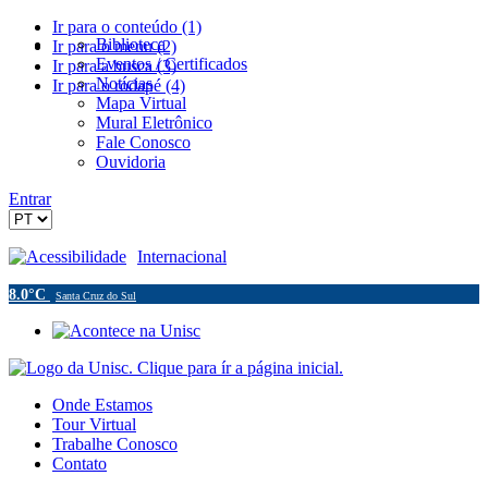
Ir para o conteúdo (1)
Biblioteca
Ir para o menu (2)
Eventos / Certificados
Ir para a busca (3)
Notícias
Ir para o rodapé (4)
Mapa Virtual
Mural Eletrônico
Fale Conosco
Ouvidoria
Entrar
Acessibilidade
Internacional
8.0°C
Santa Cruz do Sul
Onde Estamos
Tour Virtual
Trabalhe Conosco
Contato