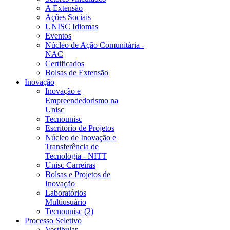
A Extensão
Ações Sociais
UNISC Idiomas
Eventos
Núcleo de Ação Comunitária -
NAC
Certificados
Bolsas de Extensão
Inovação
Inovação e
Empreendedorismo na
Unisc
Tecnounisc
Escritório de Projetos
Núcleo de Inovação e
Transferência de
Tecnologia - NITT
Unisc Carreiras
Bolsas e Projetos de
Inovação
Laboratórios
Multiusuário
Tecnounisc (2)
Processo Seletivo
Vestibular