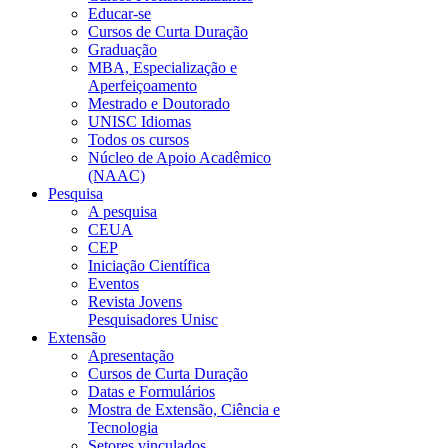
Educar-se
Cursos de Curta Duração
Graduação
MBA, Especialização e
Aperfeiçoamento
Mestrado e Doutorado
UNISC Idiomas
Todos os cursos
Núcleo de Apoio Acadêmico
(NAAC)
Pesquisa
A pesquisa
CEUA
CEP
Iniciação Científica
Eventos
Revista Jovens
Pesquisadores Unisc
Extensão
Apresentação
Cursos de Curta Duração
Datas e Formulários
Mostra de Extensão, Ciência e
Tecnologia
Setores vinculados