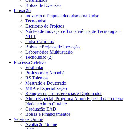
Certificados
Bolsas de Extensão
Inovação
Inovação e Empreendedorismo na Unisc
Tecnounisc
Escritório de Projetos
Núcleo de Inovação e Transferência de Tecnologia -
NITT
Unisc Carreiras
Bolsas e Projetos de Inovação
Laboratórios Multiusuário
Tecnounisc (2)
Processo Seletivo
Vestibular
Professor do Amanhã
RS Talentos
Mestrado e Doutorado
MBA e Especialização
Reingressos, Transferências e Diplomados
Aluno Especial, Programa Aluno Especial na Terceira
Idade e Aluno Ouvinte
Graduação EAD
Bolsas e Financiamentos
Serviços Online
Avaliação Online