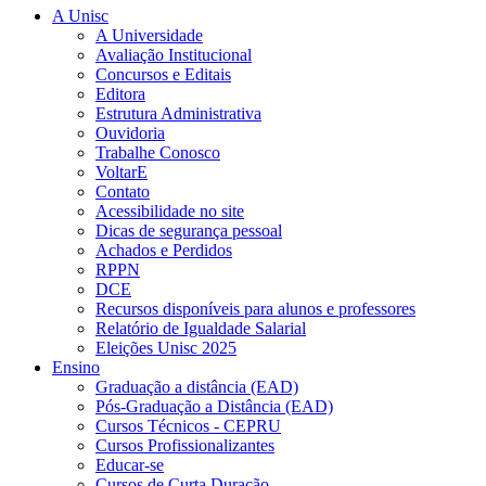
A Unisc
A Universidade
Avaliação Institucional
Concursos e Editais
Editora
Estrutura Administrativa
Ouvidoria
Trabalhe Conosco
VoltarE
Contato
Acessibilidade no site
Dicas de segurança pessoal
Achados e Perdidos
RPPN
DCE
Recursos disponíveis para alunos e professores
Relatório de Igualdade Salarial
Eleições Unisc 2025
Ensino
Graduação a distância (EAD)
Pós-Graduação a Distância (EAD)
Cursos Técnicos - CEPRU
Cursos Profissionalizantes
Educar-se
Cursos de Curta Duração