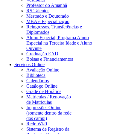
Professor do Amanhã
RS Talentos
Mestrado e Doutorado
MBA e Especialização
Reingressos, Transferências e
Diplomados
Aluno Especial, Programa Aluno
Especial na Terceira Idade e Aluno
Ouvinte
Graduação EAD
Bolsas e Financiamentos
Serviços Online
Avaliação Online
Biblioteca
Calendários
Catálogo Online
Grade de Horários
Matriculas / Renovação
de Matriculas
Impressões Online
(somente dentro da rede
dos campi)
Rede Wi-fi
Sistema de Registro da