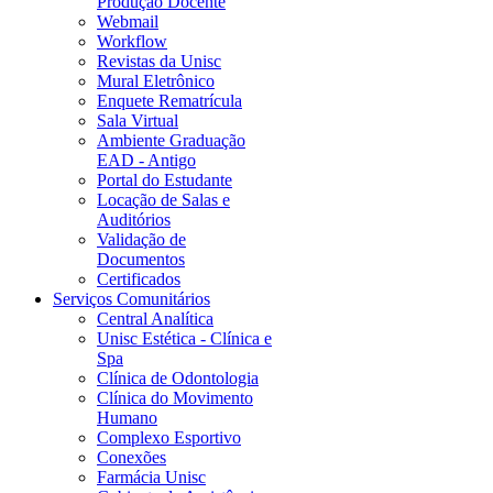
Produção Docente
Webmail
Workflow
Revistas da Unisc
Mural Eletrônico
Enquete Rematrícula
Sala Virtual
Ambiente Graduação
EAD - Antigo
Portal do Estudante
Locação de Salas e
Auditórios
Validação de
Documentos
Certificados
Serviços Comunitários
Central Analítica
Unisc Estética - Clínica e
Spa
Clínica de Odontologia
Clínica do Movimento
Humano
Complexo Esportivo
Conexões
Farmácia Unisc