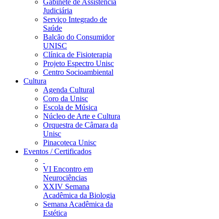
Gabinete de Assistência
Judiciária
Serviço Integrado de
Saúde
Balcão do Consumidor
UNISC
Clínica de Fisioterapia
Projeto Espectro Unisc
Centro Socioambiental
Cultura
Agenda Cultural
Coro da Unisc
Escola de Música
Núcleo de Arte e Cultura
Orquestra de Câmara da
Unisc
Pinacoteca Unisc
Eventos / Certificados
VI Encontro em
Neurociências
XXIV Semana
Acadêmica da Biologia
Semana Acadêmica da
Estética