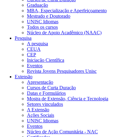
Graduação
MBA, Especialização e Aperfeiçoamento
Mestrado e Doutorado
UNISC Idiomas
Todos os cursos
Núcleo de Apoio Acadêmico (NAAC)
Pesquisa
A pesquisa
CEUA
CEP
Iniciação Científica
Eventos
Revista Jovens Pesquisadores Unisc
Extensão
Apresentação
Cursos de Curta Duração
Datas e Formulários
Mostra de Extensão, Ciência e Tecnologia
Setores vinculados
A Extensão
Ações Sociais
UNISC Idiomas
Eventos
Núcleo de Ação Comunitária - NAC