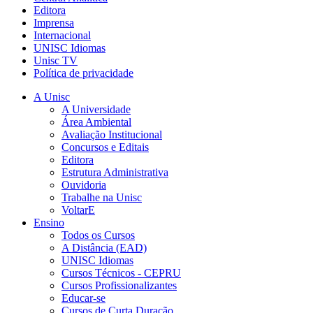
Editora
Imprensa
Internacional
UNISC Idiomas
Unisc TV
Política de privacidade
A Unisc
A Universidade
Área Ambiental
Avaliação Institucional
Concursos e Editais
Editora
Estrutura Administrativa
Ouvidoria
Trabalhe na Unisc
VoltarE
Ensino
Todos os Cursos
A Distância (EAD)
UNISC Idiomas
Cursos Técnicos - CEPRU
Cursos Profissionalizantes
Educar-se
Cursos de Curta Duração