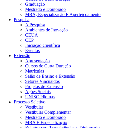
Graduação
Mestrado e Doutorado
MBA, Especialização E Aperfeiçoamento
Pesquisa
A Pesquisa
Ambientes de Inovação
CEUA
CEP
Iniciação Científica
Eventos
Extensão
Apresentação
Cursos de Curta Duração
Matrículas
Salão de Ensino e Extensão
Setores Vincualdos
Projetos de Extensão
Ações Sociais
UNISC Idiomas
Processo Seletivo
Vestibular
Vestibular Complementar
Mestrado e Doutorado
MBA E Especialização
Reingressos, Transferências e Diplomados