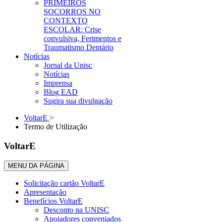
PRIMEIROS
SOCORROS NO
CONTEXTO
ESCOLAR: Crise
convulsiva, Ferimentos e
Traumatismo Dentário
Notícias
Jornal da Unisc
Notícias
Imprensa
Blog EAD
Sugira sua divulgação
VoltarE
>
Termo de Utilização
VoltarE
MENU DA PÁGINA
Solicitação cartão VoltarE
Apresentação
Benefícios VoltarE
Desconto na UNISC
Apoiadores conveniados