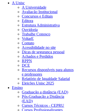
A Unisc
A Universidade
Avaliação Institucional
Concursos e Editais
Editora
Estrutura Administrativa
Ouvidoria
Trabalhe Conosco
VoltarE
Contato
Acessibilidade no site
Dicas de segurança pessoal
Achados e Perdidos
RPPN
DCE
Recursos disponíveis para alunos
e professores
Relatório de Igualdade Salarial
Eleições Unisc 2025
Ensino
Graduação a distância (EAD)
Pós-Graduação a Distância
(EAD)
Cursos Técnicos - CEPRU
Cursos Profissionalizantes