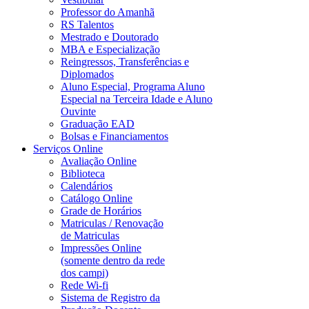
Professor do Amanhã
RS Talentos
Mestrado e Doutorado
MBA e Especialização
Reingressos, Transferências e
Diplomados
Aluno Especial, Programa Aluno
Especial na Terceira Idade e Aluno
Ouvinte
Graduação EAD
Bolsas e Financiamentos
Serviços Online
Avaliação Online
Biblioteca
Calendários
Catálogo Online
Grade de Horários
Matriculas / Renovação
de Matriculas
Impressões Online
(somente dentro da rede
dos campi)
Rede Wi-fi
Sistema de Registro da