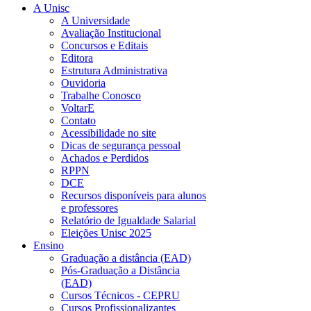
A Unisc
A Universidade
Avaliação Institucional
Concursos e Editais
Editora
Estrutura Administrativa
Ouvidoria
Trabalhe Conosco
VoltarE
Contato
Acessibilidade no site
Dicas de segurança pessoal
Achados e Perdidos
RPPN
DCE
Recursos disponíveis para alunos
e professores
Relatório de Igualdade Salarial
Eleições Unisc 2025
Ensino
Graduação a distância (EAD)
Pós-Graduação a Distância
(EAD)
Cursos Técnicos - CEPRU
Cursos Profissionalizantes