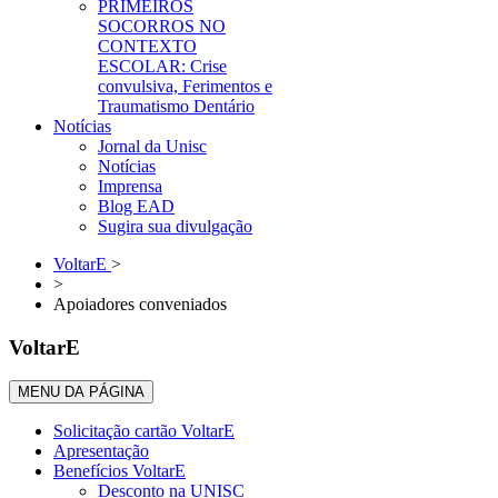
PRIMEIROS
SOCORROS NO
CONTEXTO
ESCOLAR: Crise
convulsiva, Ferimentos e
Traumatismo Dentário
Notícias
Jornal da Unisc
Notícias
Imprensa
Blog EAD
Sugira sua divulgação
VoltarE
>
>
Apoiadores conveniados
VoltarE
MENU DA PÁGINA
Solicitação cartão VoltarE
Apresentação
Benefícios VoltarE
Desconto na UNISC