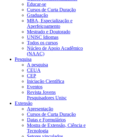
Educar-se
Cursos de Curta Duração
Graduação
MBA, Especialização e
Aperfeiçoamento
Mestrado e Doutorado
UNISC Idiomas
Todos os cursos
Núcleo de Apoio Acadêmico
(NAAC)
Pesquisa
A pesquisa
CEUA
CEP
Iniciação Científica
Eventos
Revista Jovens
Pesquisadores Unisc
Extensão
Apresentação
Cursos de Curta Duração
Datas e Formulários
Mostra de Extensão, Ciência e
Tecnologia
Setores vinculados