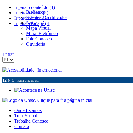
Ir para o conteúdo (1)
Biblioteca
Ir para o menu (2)
Eventos / Certificados
Ir para a busca (3)
Notícias
Ir para o rodapé (4)
Mapa Virtual
Mural Eletrônico
Fale Conosco
Ouvidoria
Entrar
Acessibilidade
Internacional
12.6°C
Santa Cruz do Sul
Onde Estamos
Tour Virtual
Trabalhe Conosco
Contato