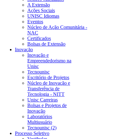
A Extensão
Ações Sociais
UNISC Idiomas
Eventos
Núcleo de Ação Comunitária -
NAC
Certificados
Bolsas de Extensão
Inovação
Inovação e
Empreendedorismo na
Unisc
Tecnounisc
Escritório de Projetos
Núcleo de Inovação e
Transferência de
Tecnologia - NITT
Unisc Carreiras
Bolsas e Projetos de
Inovação
Laboratórios
Multiusuário
Tecnounisc (2)
Processo Seletivo
Vestibular