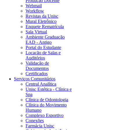
Produção Docente
Webmail
Workflow
Revistas da Unisc
Mural Eletrônico
Enquete Rematrícula
Sala Virtual
Ambiente Graduação
EAD - Antigo
Portal do Estudante
Locação de Salas e
Auditórios
Validação de
Documentos
Certificados
Serviços Comunitários
Central Analítica
Unisc Estética - Clínica e
Spa
Clínica de Odontologia
Clínica do Movimento
Humano
Complexo Esportivo
Conexões
Farmácia Unisc