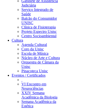
Gabinete de Assistência
Judiciária
Serviço Integrado de
Saúde
Balcão do Consumidor
UNISC
Clínica de Fisioterapia
Projeto Espectro Unisc
Centro Socioambiental
Cultura
Agenda Cultural
Coro da Unisc
Escola de Música
Núcleo de Arte e Cultura
Orquestra de Câmara da
Unisc
Pinacoteca Unisc
Eventos / Certificados
VI Encontro em
Neurociências
XXIV Semana
Acadêmica da Biologia
Semana Acadêmica da
Estética