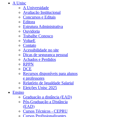
A Unisc
A Universidade
Avaliação Institucional
Concursos e Editais
Editora
Estrutura Administrativa
Ouvidoria
Trabalhe Conosco
VoltarE
Contato
Acessibilidade no site
Dicas de segurança pessoal
Achados e Perdidos
RPPN
DCE
Recursos disponíveis para alunos
e professores
Relatório de Igualdade Salarial
Eleições Unisc 2025
Ensino
Graduação a distância (EAD)
Pós-Graduação a Distância
(EAD)
Cursos Técnicos - CEPRU
Cursos Profissionalizantes