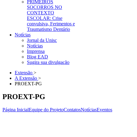
PRIMEIROS
SOCORROS NO
CONTEXTO
ESCOLAR: Crise
convulsiva, Ferimentos e
Traumatismo Dentário
Notícias
Jornal da Unisc
Notícias
Imprensa
Blog EAD
Sugira sua divulgação
Extensão
>
A Extensão
>
PROEXT-PG
PROEXT-PG
Página Inicial
Equipe do Projeto
Contatos
Notícias
Eventos