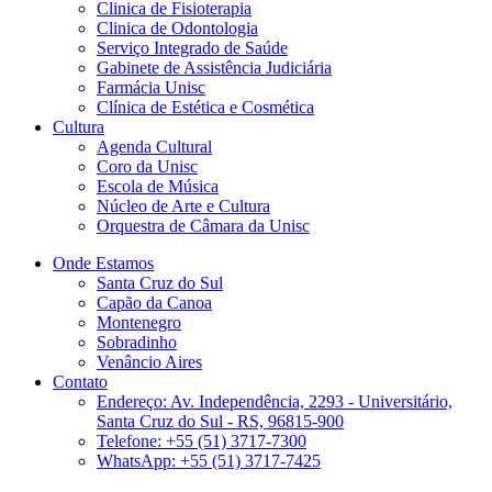
Clinica de Fisioterapia
Clinica de Odontologia
Serviço Integrado de Saúde
Gabinete de Assistência Judiciária
Farmácia Unisc
Clínica de Estética e Cosmética
Cultura
Agenda Cultural
Coro da Unisc
Escola de Música
Núcleo de Arte e Cultura
Orquestra de Câmara da Unisc
Onde Estamos
Santa Cruz do Sul
Capão da Canoa
Montenegro
Sobradinho
Venâncio Aires
Contato
Endereço: Av. Independência, 2293 - Universitário,
Santa Cruz do Sul - RS, 96815-900
Telefone: +55 (51) 3717-7300
WhatsApp: +55 (51) 3717-7425