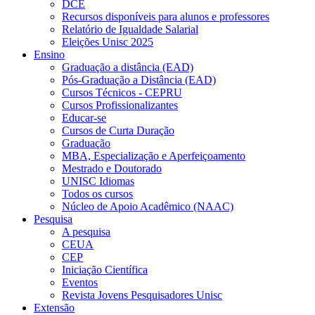
DCE
Recursos disponíveis para alunos e professores
Relatório de Igualdade Salarial
Eleições Unisc 2025
Ensino
Graduação a distância (EAD)
Pós-Graduação a Distância (EAD)
Cursos Técnicos - CEPRU
Cursos Profissionalizantes
Educar-se
Cursos de Curta Duração
Graduação
MBA, Especialização e Aperfeiçoamento
Mestrado e Doutorado
UNISC Idiomas
Todos os cursos
Núcleo de Apoio Acadêmico (NAAC)
Pesquisa
A pesquisa
CEUA
CEP
Iniciação Científica
Eventos
Revista Jovens Pesquisadores Unisc
Extensão