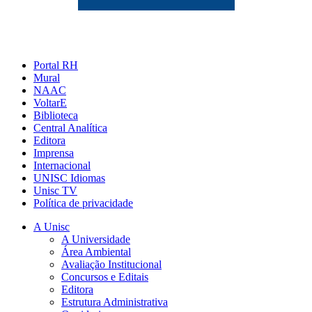
Portal RH
Mural
NAAC
VoltarE
Biblioteca
Central Analítica
Editora
Imprensa
Internacional
UNISC Idiomas
Unisc TV
Política de privacidade
A Unisc
A Universidade
Área Ambiental
Avaliação Institucional
Concursos e Editais
Editora
Estrutura Administrativa