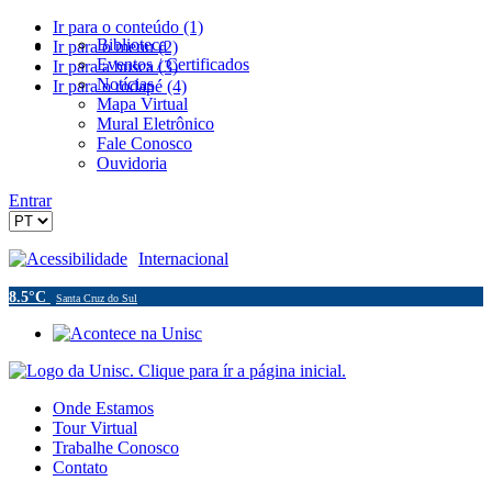
Ir para o conteúdo (1)
Biblioteca
Ir para o menu (2)
Eventos / Certificados
Ir para a busca (3)
Notícias
Ir para o rodapé (4)
Mapa Virtual
Mural Eletrônico
Fale Conosco
Ouvidoria
Entrar
Acessibilidade
Internacional
8.5°C
Santa Cruz do Sul
Onde Estamos
Tour Virtual
Trabalhe Conosco
Contato