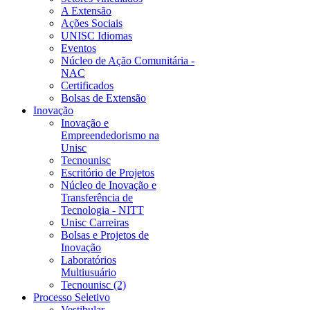
A Extensão
Ações Sociais
UNISC Idiomas
Eventos
Núcleo de Ação Comunitária -
NAC
Certificados
Bolsas de Extensão
Inovação
Inovação e
Empreendedorismo na
Unisc
Tecnounisc
Escritório de Projetos
Núcleo de Inovação e
Transferência de
Tecnologia - NITT
Unisc Carreiras
Bolsas e Projetos de
Inovação
Laboratórios
Multiusuário
Tecnounisc (2)
Processo Seletivo
Vestibular