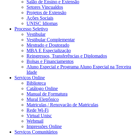
Salão de Ensino e Extensão
Setores Vincualdos
Projetos de Extensão
Ações Sociais
UNISC Idiomas
Processo Seletivo
Vestibular
Vestibular Complementar
Mestrado e Doutorado
MBA E Especialização
Reingressos, Transferências e Diplomados
Bolsas e Financiamentos
Aluno Especial e Programa Aluno Especial na Terceira
Idade
Serviços Online
Biblioteca
Catálogo Online
Manual de Formatura
Mural Eletrônico
Matriculas / Renovação de Matriculas
Rede Wi-Fi
Virtual Unisc
Webmail
Impressões Online
Serviços Comunitários