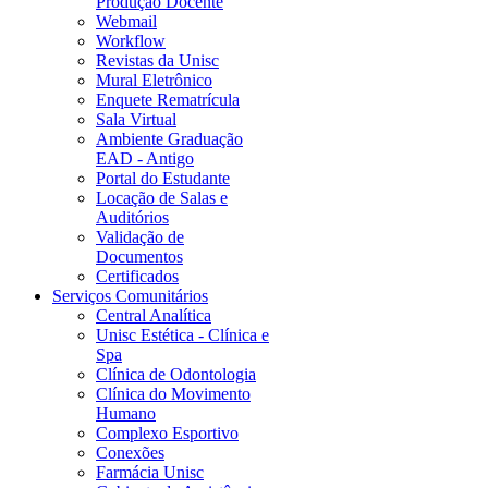
Produção Docente
Webmail
Workflow
Revistas da Unisc
Mural Eletrônico
Enquete Rematrícula
Sala Virtual
Ambiente Graduação
EAD - Antigo
Portal do Estudante
Locação de Salas e
Auditórios
Validação de
Documentos
Certificados
Serviços Comunitários
Central Analítica
Unisc Estética - Clínica e
Spa
Clínica de Odontologia
Clínica do Movimento
Humano
Complexo Esportivo
Conexões
Farmácia Unisc