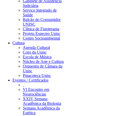
Gabinete de Assistência
Judiciária
Serviço Integrado de
Saúde
Balcão do Consumidor
UNISC
Clínica de Fisioterapia
Projeto Espectro Unisc
Centro Socioambiental
Cultura
Agenda Cultural
Coro da Unisc
Escola de Música
Núcleo de Arte e Cultura
Orquestra de Câmara da
Unisc
Pinacoteca Unisc
Eventos / Certificados
VI Encontro em
Neurociências
XXIV Semana
Acadêmica da Biologia
Semana Acadêmica da
Estética