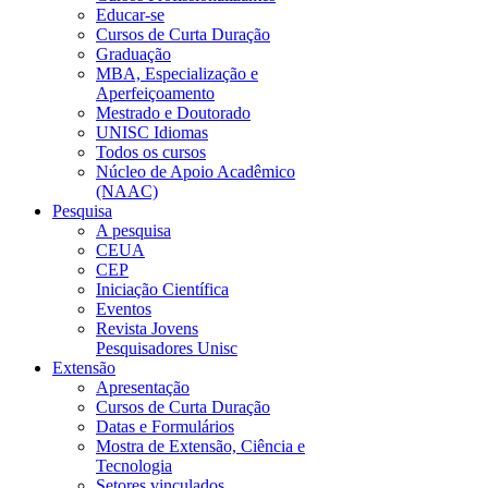
Educar-se
Cursos de Curta Duração
Graduação
MBA, Especialização e
Aperfeiçoamento
Mestrado e Doutorado
UNISC Idiomas
Todos os cursos
Núcleo de Apoio Acadêmico
(NAAC)
Pesquisa
A pesquisa
CEUA
CEP
Iniciação Científica
Eventos
Revista Jovens
Pesquisadores Unisc
Extensão
Apresentação
Cursos de Curta Duração
Datas e Formulários
Mostra de Extensão, Ciência e
Tecnologia
Setores vinculados