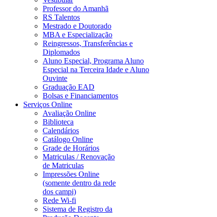
Professor do Amanhã
RS Talentos
Mestrado e Doutorado
MBA e Especialização
Reingressos, Transferências e
Diplomados
Aluno Especial, Programa Aluno
Especial na Terceira Idade e Aluno
Ouvinte
Graduação EAD
Bolsas e Financiamentos
Serviços Online
Avaliação Online
Biblioteca
Calendários
Catálogo Online
Grade de Horários
Matriculas / Renovação
de Matriculas
Impressões Online
(somente dentro da rede
dos campi)
Rede Wi-fi
Sistema de Registro da