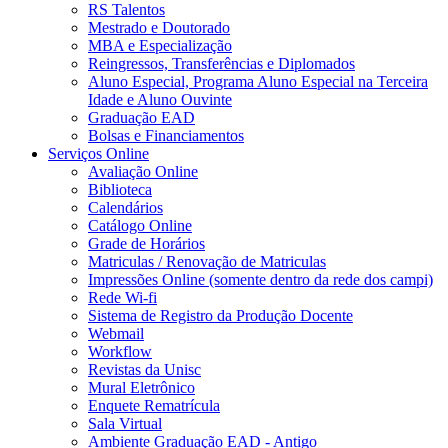
RS Talentos
Mestrado e Doutorado
MBA e Especialização
Reingressos, Transferências e Diplomados
Aluno Especial, Programa Aluno Especial na Terceira
Idade e Aluno Ouvinte
Graduação EAD
Bolsas e Financiamentos
Serviços Online
Avaliação Online
Biblioteca
Calendários
Catálogo Online
Grade de Horários
Matriculas / Renovação de Matriculas
Impressões Online (somente dentro da rede dos campi)
Rede Wi-fi
Sistema de Registro da Produção Docente
Webmail
Workflow
Revistas da Unisc
Mural Eletrônico
Enquete Rematrícula
Sala Virtual
Ambiente Graduação EAD - Antigo