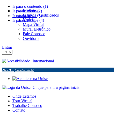
Ir para o conteúdo (1)
Biblioteca
Ir para o menu (2)
Eventos / Certificados
Ir para a busca (3)
Notícias
Ir para o rodapé (4)
Mapa Virtual
Mural Eletrônico
Fale Conosco
Ouvidoria
Entrar
Acessibilidade
Internacional
26.2°C
Santa Cruz do Sul
Onde Estamos
Tour Virtual
Trabalhe Conosco
Contato