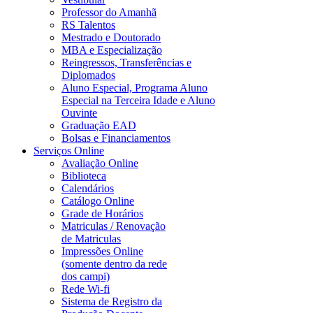
Professor do Amanhã
RS Talentos
Mestrado e Doutorado
MBA e Especialização
Reingressos, Transferências e
Diplomados
Aluno Especial, Programa Aluno
Especial na Terceira Idade e Aluno
Ouvinte
Graduação EAD
Bolsas e Financiamentos
Serviços Online
Avaliação Online
Biblioteca
Calendários
Catálogo Online
Grade de Horários
Matriculas / Renovação
de Matriculas
Impressões Online
(somente dentro da rede
dos campi)
Rede Wi-fi
Sistema de Registro da