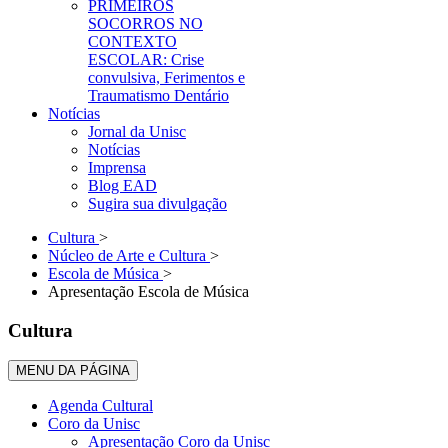
PRIMEIROS
SOCORROS NO
CONTEXTO
ESCOLAR: Crise
convulsiva, Ferimentos e
Traumatismo Dentário
Notícias
Jornal da Unisc
Notícias
Imprensa
Blog EAD
Sugira sua divulgação
Cultura
>
Núcleo de Arte e Cultura
>
Escola de Música
>
Apresentação Escola de Música
Cultura
MENU DA PÁGINA
Agenda Cultural
Coro da Unisc
Apresentação Coro da Unisc