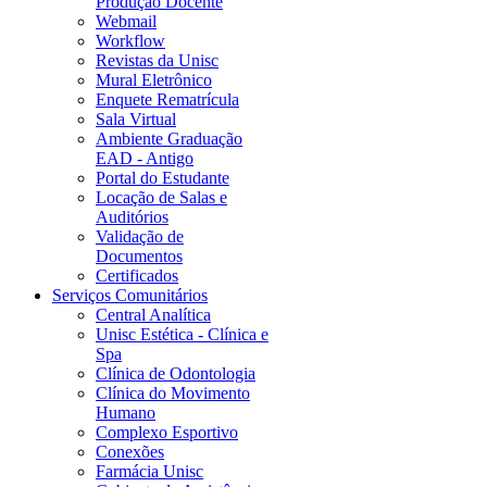
Produção Docente
Webmail
Workflow
Revistas da Unisc
Mural Eletrônico
Enquete Rematrícula
Sala Virtual
Ambiente Graduação
EAD - Antigo
Portal do Estudante
Locação de Salas e
Auditórios
Validação de
Documentos
Certificados
Serviços Comunitários
Central Analítica
Unisc Estética - Clínica e
Spa
Clínica de Odontologia
Clínica do Movimento
Humano
Complexo Esportivo
Conexões
Farmácia Unisc