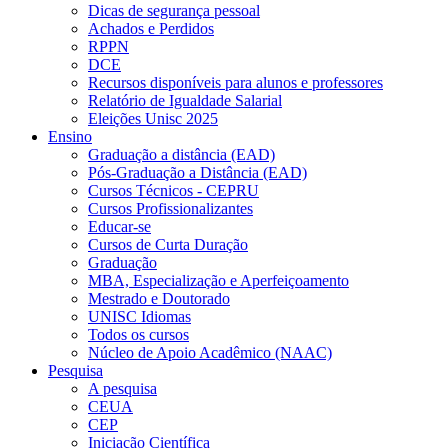
Dicas de segurança pessoal
Achados e Perdidos
RPPN
DCE
Recursos disponíveis para alunos e professores
Relatório de Igualdade Salarial
Eleições Unisc 2025
Ensino
Graduação a distância (EAD)
Pós-Graduação a Distância (EAD)
Cursos Técnicos - CEPRU
Cursos Profissionalizantes
Educar-se
Cursos de Curta Duração
Graduação
MBA, Especialização e Aperfeiçoamento
Mestrado e Doutorado
UNISC Idiomas
Todos os cursos
Núcleo de Apoio Acadêmico (NAAC)
Pesquisa
A pesquisa
CEUA
CEP
Iniciação Científica