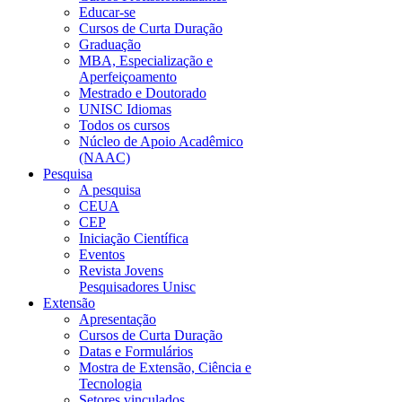
Educar-se
Cursos de Curta Duração
Graduação
MBA, Especialização e
Aperfeiçoamento
Mestrado e Doutorado
UNISC Idiomas
Todos os cursos
Núcleo de Apoio Acadêmico
(NAAC)
Pesquisa
A pesquisa
CEUA
CEP
Iniciação Científica
Eventos
Revista Jovens
Pesquisadores Unisc
Extensão
Apresentação
Cursos de Curta Duração
Datas e Formulários
Mostra de Extensão, Ciência e
Tecnologia
Setores vinculados