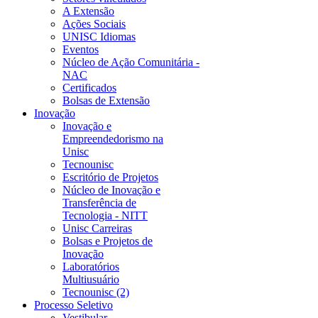
A Extensão
Ações Sociais
UNISC Idiomas
Eventos
Núcleo de Ação Comunitária -
NAC
Certificados
Bolsas de Extensão
Inovação
Inovação e
Empreendedorismo na
Unisc
Tecnounisc
Escritório de Projetos
Núcleo de Inovação e
Transferência de
Tecnologia - NITT
Unisc Carreiras
Bolsas e Projetos de
Inovação
Laboratórios
Multiusuário
Tecnounisc (2)
Processo Seletivo
Vestibular