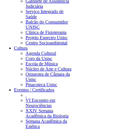
Gabinete de Assistência
Judiciária
Serviço Integrado de
Saúde
Balcão do Consumidor
UNISC
Clínica de Fisioterapia
Projeto Espectro Unisc
Centro Socioambiental
Cultura
Agenda Cultural
Coro da Unisc
Escola de Música
Núcleo de Arte e Cultura
Orquestra de Câmara da
Unisc
Pinacoteca Unisc
Eventos / Certificados
VI Encontro em
Neurociências
XXIV Semana
Acadêmica da Biologia
Semana Acadêmica da
Estética