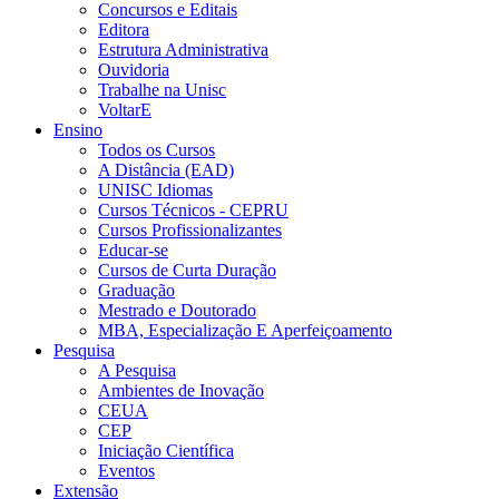
Concursos e Editais
Editora
Estrutura Administrativa
Ouvidoria
Trabalhe na Unisc
VoltarE
Ensino
Todos os Cursos
A Distância (EAD)
UNISC Idiomas
Cursos Técnicos - CEPRU
Cursos Profissionalizantes
Educar-se
Cursos de Curta Duração
Graduação
Mestrado e Doutorado
MBA, Especialização E Aperfeiçoamento
Pesquisa
A Pesquisa
Ambientes de Inovação
CEUA
CEP
Iniciação Científica
Eventos
Extensão