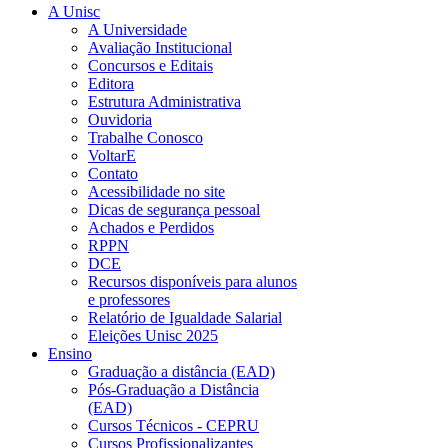
A Unisc
A Universidade
Avaliação Institucional
Concursos e Editais
Editora
Estrutura Administrativa
Ouvidoria
Trabalhe Conosco
VoltarE
Contato
Acessibilidade no site
Dicas de segurança pessoal
Achados e Perdidos
RPPN
DCE
Recursos disponíveis para alunos
e professores
Relatório de Igualdade Salarial
Eleições Unisc 2025
Ensino
Graduação a distância (EAD)
Pós-Graduação a Distância
(EAD)
Cursos Técnicos - CEPRU
Cursos Profissionalizantes