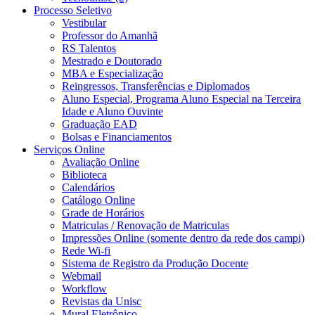
Processo Seletivo
Vestibular
Professor do Amanhã
RS Talentos
Mestrado e Doutorado
MBA e Especialização
Reingressos, Transferências e Diplomados
Aluno Especial, Programa Aluno Especial na Terceira
Idade e Aluno Ouvinte
Graduação EAD
Bolsas e Financiamentos
Serviços Online
Avaliação Online
Biblioteca
Calendários
Catálogo Online
Grade de Horários
Matriculas / Renovação de Matriculas
Impressões Online (somente dentro da rede dos campi)
Rede Wi-fi
Sistema de Registro da Produção Docente
Webmail
Workflow
Revistas da Unisc
Mural Eletrônico