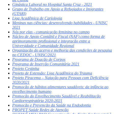
Ginástica Laboral no Hospital Santa Cruz - 2021
Grupo de Trabalho em Apoio a Refugiados e Imigrantes
(GTARI)
Liga Acadêmica de Cariologia
Meninas nas ciências: desenvolvendo habilidades - UNISC
2021
Nós por elas - comunicação feminina no campo
Núcleo de Apoio Contábil e Fiscal (NAF) como forma de
aprimoramento profissional e integração entre a
Universidade e Comunidade Regional
Organização do acervo e melhoria das condições de pesquisa
no CEDOC - UNISC/2021
Programa de Doação de Corpos
Programa de Inserção Comunitária 2021
Projeto Cestinha
Projeto de Extensão: Liga Acadêmica do Trauma
Projeto Piracema – Natação para Pessoas com Deficiência
2020/2021
Promoção de hábitos alimentares saudáveis: da infância ao
envelhecimento humano
Promoção do Envelhecimento Saudável e Reabilitação
Cardiorrespiratória 2020-2021
Promoção e Prevenção da Saúde na Endodontia
PROPET Saúde Redes de Atenção