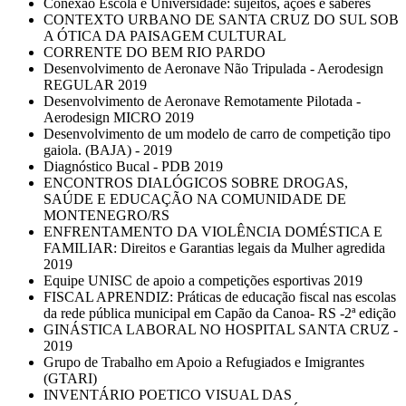
Conexão Escola e Universidade: sujeitos, ações e saberes
CONTEXTO URBANO DE SANTA CRUZ DO SUL SOB
A ÓTICA DA PAISAGEM CULTURAL
CORRENTE DO BEM RIO PARDO
Desenvolvimento de Aeronave Não Tripulada - Aerodesign
REGULAR 2019
Desenvolvimento de Aeronave Remotamente Pilotada -
Aerodesign MICRO 2019
Desenvolvimento de um modelo de carro de competição tipo
gaiola. (BAJA) - 2019
Diagnóstico Bucal - PDB 2019
ENCONTROS DIALÓGICOS SOBRE DROGAS,
SAÚDE E EDUCAÇÃO NA COMUNIDADE DE
MONTENEGRO/RS
ENFRENTAMENTO DA VIOLÊNCIA DOMÉSTICA E
FAMILIAR: Direitos e Garantias legais da Mulher agredida
2019
Equipe UNISC de apoio a competições esportivas 2019
FISCAL APRENDIZ: Práticas de educação fiscal nas escolas
da rede pública municipal em Capão da Canoa- RS -2ª edição
GINÁSTICA LABORAL NO HOSPITAL SANTA CRUZ -
2019
Grupo de Trabalho em Apoio a Refugiados e Imigrantes
(GTARI)
INVENTÁRIO POETICO VISUAL DAS