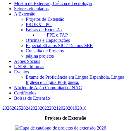
Mostra de Extensão, Ciência e Tecnologia
Setores vinculados
A Extensão
Projetos de Extensão
PROEXT-PG
Bolsas de Extensão
FPE e FAP
Oficinas e Capacitações
Especial 30 anos SIC / 15 anos SEE
Consulta de Projetos
página projetos
Ações Sociais
UNISC Idiomas
Eventos
Exame de Proficiência em Língua Espanhola, Língua
Inglesa e Língua Portuguesa.
Núcleo de Ação Comunitária - NAC
Certificados
Bolsas de Extensão
2026
2025
2024
2023
2022
2021
2020
2019
2018
Projetos de Extensão