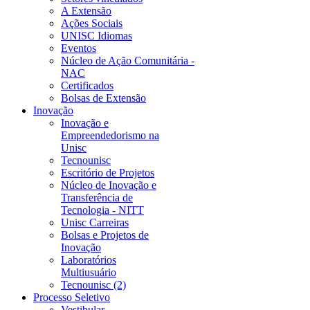
A Extensão
Ações Sociais
UNISC Idiomas
Eventos
Núcleo de Ação Comunitária -
NAC
Certificados
Bolsas de Extensão
Inovação
Inovação e
Empreendedorismo na
Unisc
Tecnounisc
Escritório de Projetos
Núcleo de Inovação e
Transferência de
Tecnologia - NITT
Unisc Carreiras
Bolsas e Projetos de
Inovação
Laboratórios
Multiusuário
Tecnounisc (2)
Processo Seletivo
Vestibular