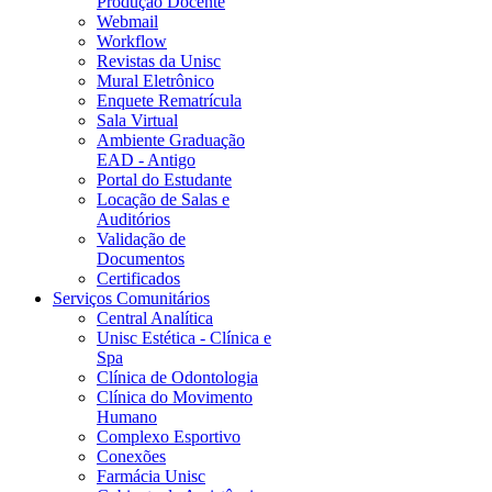
Produção Docente
Webmail
Workflow
Revistas da Unisc
Mural Eletrônico
Enquete Rematrícula
Sala Virtual
Ambiente Graduação
EAD - Antigo
Portal do Estudante
Locação de Salas e
Auditórios
Validação de
Documentos
Certificados
Serviços Comunitários
Central Analítica
Unisc Estética - Clínica e
Spa
Clínica de Odontologia
Clínica do Movimento
Humano
Complexo Esportivo
Conexões
Farmácia Unisc