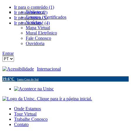
Ir para o conteúdo (1)
Biblioteca
Ir para o menu (2)
Eventos / Certificados
Ir para a busca (3)
Notícias
Ir para o rodapé (4)
Mapa Virtual
Mural Eletrônico
Fale Conosco
Ouvidoria
Entrar
Acessibilidade
Internacional
19.6°C
Santa Cruz do Sul
Onde Estamos
Tour Virtual
Trabalhe Conosco
Contato