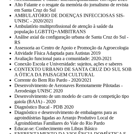
Alto Falante e o resgate da memória do jornalismo de revista
em Santa Cruz do Sul
AMBULATÓRIO DE DOENÇAS INFECCIOSAS SIS-
UNISC - 2020/2021
Ambulatório multiprofissional de atenção à saúde da
população LGBTTQ+AMBITRANS
Análise axial da configuração urbana de Santa Cruz do Sul -
RS
Assessoria ao Centro de Apoio e Promoção da Agroecologia
Atividade Física Adaptada para Autistas 2019
Avaliação funcional para a comunidade: 2020-2021
Conexão Escola e Universidade: sujeitos, ações e saberes
CONTEXTO URBANO DE SANTA CRUZ DO SUL SOB
A ÓTICA DA PAISAGEM CULTURAL
Corrente do Bem Rio Pardo - 2020/2021
Desenvolvimento de Aeronaves Remotamente Pilotadas -
Aerodesign UNISC 2020
Desenvolvimento de um modelo de carro de competição tipo
gaiola (BAJA) - 2020
Diagnóstico Bucal - PDB 2020
Diagnóstico e desenvolvimento de embalagens para as
agroindústrias ligadas ao Arranjo Produtivo Local de
Agroindústrias Familiares do Vale do Rio Pardo
Educar-se: Conhecimento em Libras Básico
ENFRENTAMENTO DA VIOLÊNCIA DOMÉSTICA E