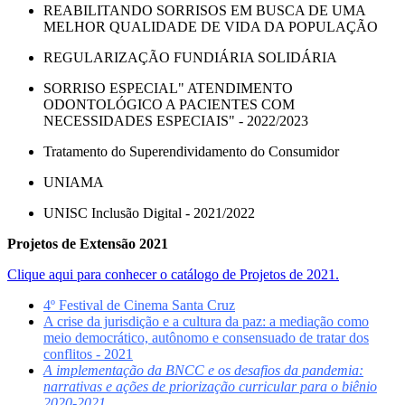
REABILITANDO SORRISOS EM BUSCA DE UMA
MELHOR QUALIDADE DE VIDA DA POPULAÇÃO
REGULARIZAÇÃO FUNDIÁRIA SOLIDÁRIA
SORRISO ESPECIAL" ATENDIMENTO
ODONTOLÓGICO A PACIENTES COM
NECESSIDADES ESPECIAIS" - 2022/2023
Tratamento do Superendividamento do Consumidor
UNIAMA
UNISC Inclusão Digital - 2021/2022
Projetos de Extensão 2021
Clique aqui para conhecer o catálogo de Projetos de 2021.
4º Festival de Cinema Santa Cruz
A crise da jurisdição e a cultura da paz: a mediação como
meio democrático, autônomo e consensuado de tratar dos
conflitos - 2021
A implementação da BNCC e os desafios da pandemia:
narrativas e ações de priorização curricular para o biênio
2020-2021