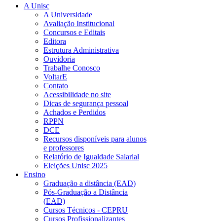
A Unisc
A Universidade
Avaliação Institucional
Concursos e Editais
Editora
Estrutura Administrativa
Ouvidoria
Trabalhe Conosco
VoltarE
Contato
Acessibilidade no site
Dicas de segurança pessoal
Achados e Perdidos
RPPN
DCE
Recursos disponíveis para alunos
e professores
Relatório de Igualdade Salarial
Eleições Unisc 2025
Ensino
Graduação a distância (EAD)
Pós-Graduação a Distância
(EAD)
Cursos Técnicos - CEPRU
Cursos Profissionalizantes