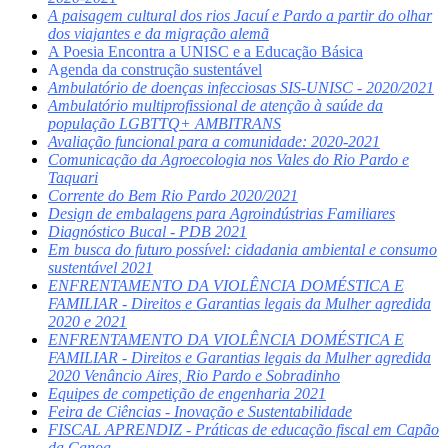
A paisagem cultural dos rios Jacuí e Pardo a partir do olhar
dos viajantes e da migração alemã
A Poesia Encontra a UNISC e a Educação Básica
A
genda da construção sustentável
Ambulatório de doenças infecciosas SIS-UNISC - 2020/2021
Ambulatório multiprofissional de atenção à saúde da
população LGBTTQ+ AMBITRANS
Avaliação funcional para a comunidade: 2020-2021
Comunicação da Agroecologia nos Vales do Rio Pardo e
Taquari
Corrente do Bem Rio Pardo 2020/2021
Design de embalagens para Agroindústrias Familiares
Diagnóstico Bucal - PDB 2021
Em busca do futuro possível: cidadania ambiental e consumo
sustentável 2021
ENFRENTAMENTO DA VIOLÊNCIA DOMÉSTICA E
FAMILIAR - Direitos e Garantias legais da Mulher agredida
2020 e 2021
ENFRENTAMENTO DA VIOLÊNCIA DOMÉSTICA E
FAMILIAR - Direitos e Garantias legais da Mulher agredida
2020 Venâncio Aires, Rio Pardo e Sobradinho
Equipes de competição de engenharia 2021
Feira de Ciências - Inovação e Sustentabilidade
FISCAL APRENDIZ - Práticas de educação fiscal em Capão
da Canoa