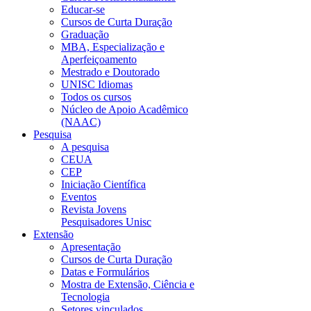
Educar-se
Cursos de Curta Duração
Graduação
MBA, Especialização e
Aperfeiçoamento
Mestrado e Doutorado
UNISC Idiomas
Todos os cursos
Núcleo de Apoio Acadêmico
(NAAC)
Pesquisa
A pesquisa
CEUA
CEP
Iniciação Científica
Eventos
Revista Jovens
Pesquisadores Unisc
Extensão
Apresentação
Cursos de Curta Duração
Datas e Formulários
Mostra de Extensão, Ciência e
Tecnologia
Setores vinculados