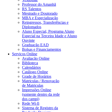
Professor do Amanhã
RS Talentos
Mestrado e Doutorado
MBA e Especialização
Reingressos, Transferências e
Diplomados
Aluno Especial, Programa Aluno
Especial na Terceira Idade e Aluno
Ouvinte
Graduação EAD
Bolsas e Financiamentos
Serviços Online
Avaliação Online
Biblioteca
Calendários
Catálogo Online
Grade de Horários
Matriculas / Renovação
de Matriculas
Impressões Online
(somente dentro da rede
dos campi)
Rede Wi-fi
Sistema de Registro da