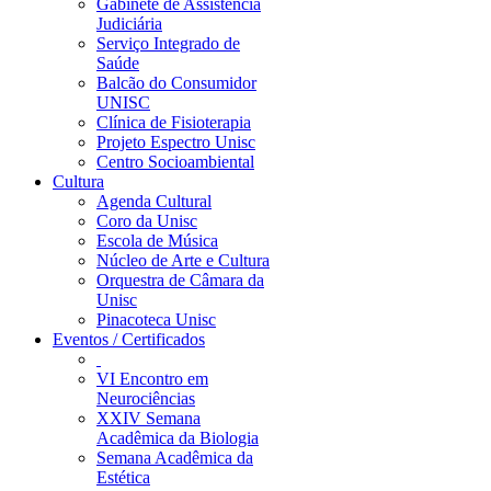
Gabinete de Assistência
Judiciária
Serviço Integrado de
Saúde
Balcão do Consumidor
UNISC
Clínica de Fisioterapia
Projeto Espectro Unisc
Centro Socioambiental
Cultura
Agenda Cultural
Coro da Unisc
Escola de Música
Núcleo de Arte e Cultura
Orquestra de Câmara da
Unisc
Pinacoteca Unisc
Eventos / Certificados
VI Encontro em
Neurociências
XXIV Semana
Acadêmica da Biologia
Semana Acadêmica da
Estética