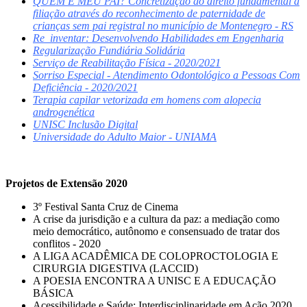
QUEM É MEU PAI? Concretização do direito fundamental à
filiação através do reconhecimento de paternidade de
crianças sem pai registral no município de Montenegro - RS
Re_inventar: Desenvolvendo Habilidades em Engenharia
Regularização Fundiária Solidária
Serviço de Reabilitação Física - 2020/2021
Sorriso Especial - Atendimento Odontológico a Pessoas Com
Deficiência - 2020/2021
Terapia capilar vetorizada em homens com alopecia
androgenética
UNISC Inclusão Digital
Universidade do Adulto Maior - UNIAMA
Projetos de Extensão 2020
3º Festival Santa Cruz de Cinema
A crise da jurisdição e a cultura da paz: a mediação como
meio democrático, autônomo e consensuado de tratar dos
conflitos - 2020
A LIGA ACADÊMICA DE COLOPROCTOLOGIA E
CIRURGIA DIGESTIVA (LACCID)
A POESIA ENCONTRA A UNISC E A EDUCAÇÃO
BÁSICA
Acessibilidade e Saúde: Interdisciplinaridade em Ação 2020