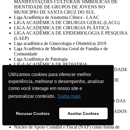
MANIFESTAÇOES CULTURAIS SIMBÓLICAS DE
IDENTIDADE DE GRUPOS DE JOVENS NO
MUNICIPIO DE SANTA CRUZ DO SUL
Liga Acadêmica de Anatomia Clínica - LAAC
LIGA ACADÊMICA DE CIRURGIA GERAL (LACG)
LIGA ACADEMICA DE CIRURGIA PLÁSTICA
LIGA ACADÊMICA DE EPIDEMIOLOGIA E PESQUISA
(LAEP)
Liga acadêmica de Ginecologia e Obstetrícia 2019
Liga Acadêmica de Medicina Geral de Família e de
Comunidade
Liga Acadêmica de Patologia
LIGA ACADÊMICA DE PEDIATRIA
LIGA ACADÊMICA DO CÂNCER DA UNIVERSIDADE
Utilizamos cookies para oferecer melhor
Utilizamos cookies para oferecer melhor
DE SANTA CRUZ DO SUL
LIGA ACADÊMICA DO RIM - UNIVERSIDADE DE
experiência, melhorar o desempenho, analisar
experiência, melhorar o desempenho, analisar
SANTA CRUZ DO SUL - UNISC 2019
como você interage em nosso site e
como você interage em nosso site e
LIGA ACADÊMICA DO TRAUMA
LIGA DE MEDICINA DE EMERGÊNCIA/2019
personalizar conteúdo.
personalizar conteúdo.
Saiba mais
Saiba mais
Liga de Otorrinolaringologia UNISC 2019 - ESTUDO DAS
TERAPIAS PRESCRITAS NA RINITE E
ORIENTAÇÕES AOS PACIENTES DIAGNOSTICADOS
Recusar Cookies
Recusar Cookies
Aceitar Cookies
Aceitar Cookies
COM A DOENÇA
Ligas Acadêmicas da Medicina - Liga da Psiquiatria
Núcleo de Apoio Contábil e Fiscal (NAF) como forma de