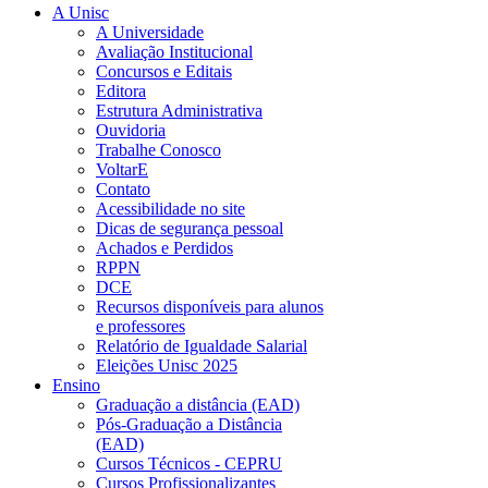
A Unisc
A Universidade
Avaliação Institucional
Concursos e Editais
Editora
Estrutura Administrativa
Ouvidoria
Trabalhe Conosco
VoltarE
Contato
Acessibilidade no site
Dicas de segurança pessoal
Achados e Perdidos
RPPN
DCE
Recursos disponíveis para alunos
e professores
Relatório de Igualdade Salarial
Eleições Unisc 2025
Ensino
Graduação a distância (EAD)
Pós-Graduação a Distância
(EAD)
Cursos Técnicos - CEPRU
Cursos Profissionalizantes