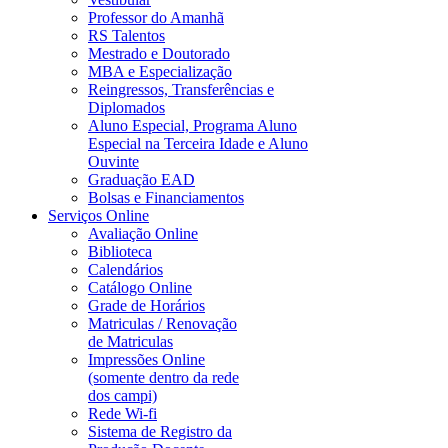
Professor do Amanhã
RS Talentos
Mestrado e Doutorado
MBA e Especialização
Reingressos, Transferências e
Diplomados
Aluno Especial, Programa Aluno
Especial na Terceira Idade e Aluno
Ouvinte
Graduação EAD
Bolsas e Financiamentos
Serviços Online
Avaliação Online
Biblioteca
Calendários
Catálogo Online
Grade de Horários
Matriculas / Renovação
de Matriculas
Impressões Online
(somente dentro da rede
dos campi)
Rede Wi-fi
Sistema de Registro da