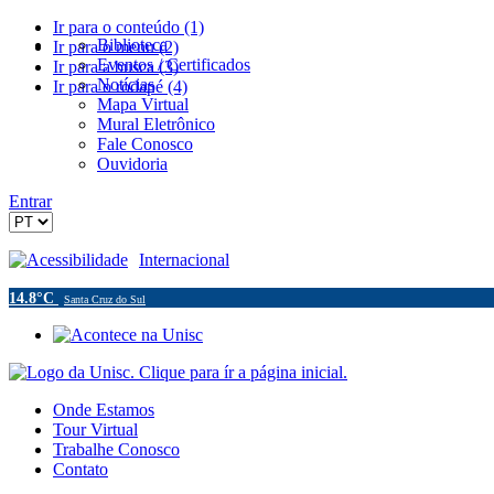
Ir para o conteúdo (1)
Biblioteca
Ir para o menu (2)
Eventos / Certificados
Ir para a busca (3)
Notícias
Ir para o rodapé (4)
Mapa Virtual
Mural Eletrônico
Fale Conosco
Ouvidoria
Entrar
Acessibilidade
Internacional
14.8°C
Santa Cruz do Sul
Onde Estamos
Tour Virtual
Trabalhe Conosco
Contato