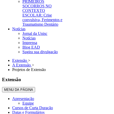
PRIMEIROS
SOCORROS NO
CONTEXTO
ESCOLAR: Crise
convulsiva, Ferimentos e
Traumatismo Dentário
Notícias
Jornal da Unisc
Notícias
Imprensa
Blog EAD
Sugira sua divulgação
Extensão
>
A Extensão
>
Projetos de Extensão
Extensão
MENU DA PÁGINA
Apresentação
Equipe
Cursos de Curta Duração
Datas e Formulários