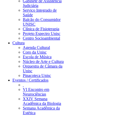
Gabinete de Assistência
Judiciária
Serviço Integrado de
Saúde
Balcão do Consumidor
UNISC
Clínica de Fisioterapia
Projeto Espectro Unisc
Centro Socioambiental
Cultura
Agenda Cultural
Coro da Unisc
Escola de Música
Núcleo de Arte e Cultura
Orquestra de Câmara da
Unisc
Pinacoteca Unisc
Eventos / Certificados
VI Encontro em
Neurociências
XXIV Semana
Acadêmica da Biologia
Semana Acadêmica da
Estética