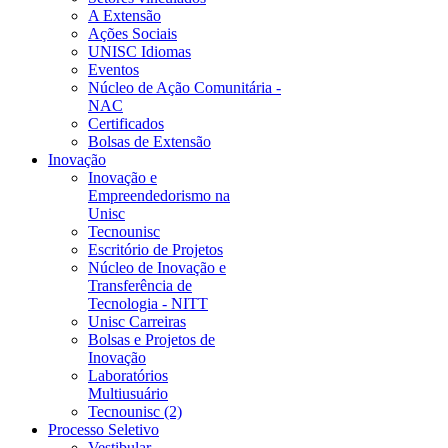
A Extensão
Ações Sociais
UNISC Idiomas
Eventos
Núcleo de Ação Comunitária -
NAC
Certificados
Bolsas de Extensão
Inovação
Inovação e
Empreendedorismo na
Unisc
Tecnounisc
Escritório de Projetos
Núcleo de Inovação e
Transferência de
Tecnologia - NITT
Unisc Carreiras
Bolsas e Projetos de
Inovação
Laboratórios
Multiusuário
Tecnounisc (2)
Processo Seletivo
Vestibular