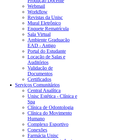
Produção Docente
Webmail
Workflow
Revistas da Unisc
Mural Eletrônico
Enquete Rematrícula
Sala Virtual
Ambiente Graduação
EAD - Antigo
Portal do Estudante
Locação de Salas e
Auditórios
Validação de
Documentos
Certificados
Serviços Comunitários
Central Analítica
Unisc Estética - Clínica e
Spa
Clínica de Odontologia
Clínica do Movimento
Humano
Complexo Esportivo
Conexões
Farmácia Unisc