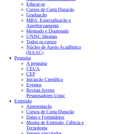
Educar-se
Cursos de Curta Duração
Graduação
MBA, Especialização e
Aperfeiçoamento
Mestrado e Doutorado
UNISC Idiomas
Todos os cursos
Núcleo de Apoio Acadêmico
(NAAC)
Pesquisa
A pesquisa
CEUA
CEP
Iniciação Científica
Eventos
Revista Jovens
Pesquisadores Unisc
Extensão
Apresentação
Cursos de Curta Duração
Datas e Formulários
Mostra de Extensão, Ciência e
Tecnologia
Setores vinculados