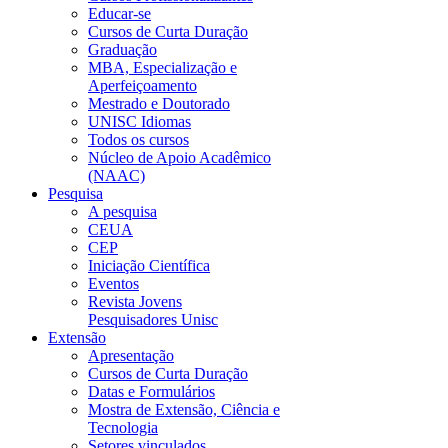
Educar-se
Cursos de Curta Duração
Graduação
MBA, Especialização e
Aperfeiçoamento
Mestrado e Doutorado
UNISC Idiomas
Todos os cursos
Núcleo de Apoio Acadêmico
(NAAC)
Pesquisa
A pesquisa
CEUA
CEP
Iniciação Científica
Eventos
Revista Jovens
Pesquisadores Unisc
Extensão
Apresentação
Cursos de Curta Duração
Datas e Formulários
Mostra de Extensão, Ciência e
Tecnologia
Setores vinculados