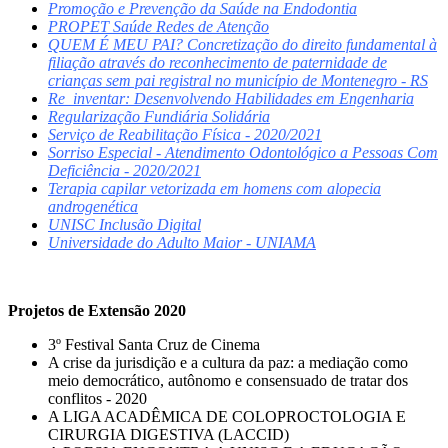
Promoção e Prevenção da Saúde na Endodontia
PROPET Saúde Redes de Atenção
QUEM É MEU PAI? Concretização do direito fundamental à
filiação através do reconhecimento de paternidade de
crianças sem pai registral no município de Montenegro - RS
Re_inventar: Desenvolvendo Habilidades em Engenharia
Regularização Fundiária Solidária
Serviço de Reabilitação Física - 2020/2021
Sorriso Especial - Atendimento Odontológico a Pessoas Com
Deficiência - 2020/2021
Terapia capilar vetorizada em homens com alopecia
androgenética
UNISC Inclusão Digital
Universidade do Adulto Maior - UNIAMA
Projetos de Extensão 2020
3º Festival Santa Cruz de Cinema
A crise da jurisdição e a cultura da paz: a mediação como
meio democrático, autônomo e consensuado de tratar dos
conflitos - 2020
A LIGA ACADÊMICA DE COLOPROCTOLOGIA E
CIRURGIA DIGESTIVA (LACCID)