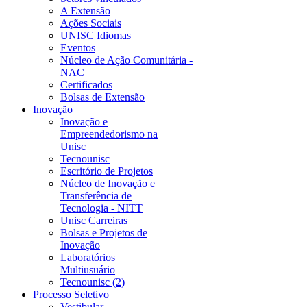
A Extensão
Ações Sociais
UNISC Idiomas
Eventos
Núcleo de Ação Comunitária -
NAC
Certificados
Bolsas de Extensão
Inovação
Inovação e
Empreendedorismo na
Unisc
Tecnounisc
Escritório de Projetos
Núcleo de Inovação e
Transferência de
Tecnologia - NITT
Unisc Carreiras
Bolsas e Projetos de
Inovação
Laboratórios
Multiusuário
Tecnounisc (2)
Processo Seletivo
Vestibular