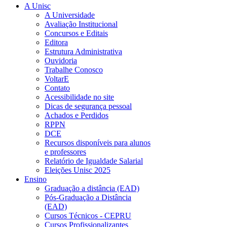
A Unisc
A Universidade
Avaliação Institucional
Concursos e Editais
Editora
Estrutura Administrativa
Ouvidoria
Trabalhe Conosco
VoltarE
Contato
Acessibilidade no site
Dicas de segurança pessoal
Achados e Perdidos
RPPN
DCE
Recursos disponíveis para alunos
e professores
Relatório de Igualdade Salarial
Eleições Unisc 2025
Ensino
Graduação a distância (EAD)
Pós-Graduação a Distância
(EAD)
Cursos Técnicos - CEPRU
Cursos Profissionalizantes