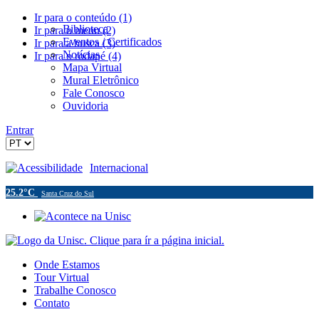
Ir para o conteúdo (1)
Biblioteca
Ir para o menu (2)
Eventos / Certificados
Ir para a busca (3)
Notícias
Ir para o rodapé (4)
Mapa Virtual
Mural Eletrônico
Fale Conosco
Ouvidoria
Entrar
Acessibilidade
Internacional
25.2°C
Santa Cruz do Sul
Onde Estamos
Tour Virtual
Trabalhe Conosco
Contato