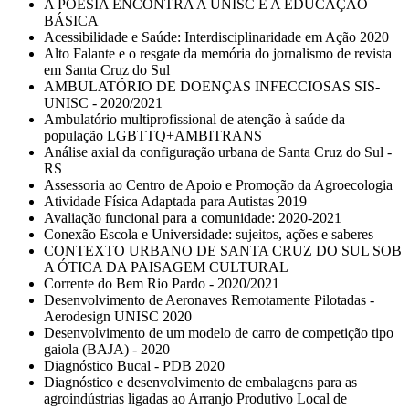
A POESIA ENCONTRA A UNISC E A EDUCAÇÃO
BÁSICA
Acessibilidade e Saúde: Interdisciplinaridade em Ação 2020
Alto Falante e o resgate da memória do jornalismo de revista
em Santa Cruz do Sul
AMBULATÓRIO DE DOENÇAS INFECCIOSAS SIS-
UNISC - 2020/2021
Ambulatório multiprofissional de atenção à saúde da
população LGBTTQ+AMBITRANS
Análise axial da configuração urbana de Santa Cruz do Sul -
RS
Assessoria ao Centro de Apoio e Promoção da Agroecologia
Atividade Física Adaptada para Autistas 2019
Avaliação funcional para a comunidade: 2020-2021
Conexão Escola e Universidade: sujeitos, ações e saberes
CONTEXTO URBANO DE SANTA CRUZ DO SUL SOB
A ÓTICA DA PAISAGEM CULTURAL
Corrente do Bem Rio Pardo - 2020/2021
Desenvolvimento de Aeronaves Remotamente Pilotadas -
Aerodesign UNISC 2020
Desenvolvimento de um modelo de carro de competição tipo
gaiola (BAJA) - 2020
Diagnóstico Bucal - PDB 2020
Diagnóstico e desenvolvimento de embalagens para as
agroindústrias ligadas ao Arranjo Produtivo Local de