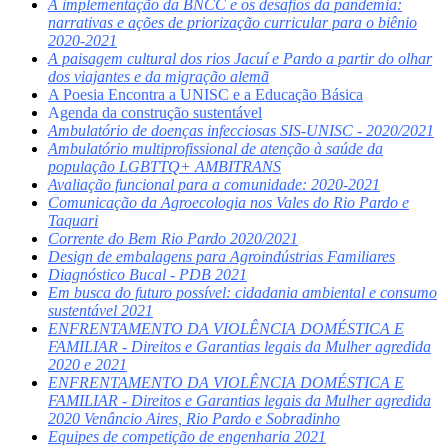
A implementação da BNCC e os desafios da pandemia:
narrativas e ações de priorização curricular para o biênio
2020-2021
A paisagem cultural dos rios Jacuí e Pardo a partir do olhar
dos viajantes e da migração alemã
A Poesia Encontra a UNISC e a Educação Básica
A
genda da construção sustentável
Ambulatório de doenças infecciosas SIS-UNISC - 2020/2021
Ambulatório multiprofissional de atenção à saúde da
população LGBTTQ+ AMBITRANS
Avaliação funcional para a comunidade: 2020-2021
Comunicação da Agroecologia nos Vales do Rio Pardo e
Taquari
Corrente do Bem Rio Pardo 2020/2021
Design de embalagens para Agroindústrias Familiares
Diagnóstico Bucal - PDB 2021
Em busca do futuro possível: cidadania ambiental e consumo
sustentável 2021
ENFRENTAMENTO DA VIOLÊNCIA DOMÉSTICA E
FAMILIAR - Direitos e Garantias legais da Mulher agredida
2020 e 2021
ENFRENTAMENTO DA VIOLÊNCIA DOMÉSTICA E
FAMILIAR - Direitos e Garantias legais da Mulher agredida
2020 Venâncio Aires, Rio Pardo e Sobradinho
Equipes de competição de engenharia 2021