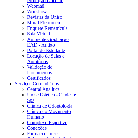
Produção Docente
Webmail
Workflow
Revistas da Unisc
Mural Eletrônico
Enquete Rematrícula
Sala Virtual
Ambiente Graduação
EAD - Antigo
Portal do Estudante
Locação de Salas e
Auditórios
Validação de
Documentos
Certificados
Serviços Comunitários
Central Analítica
Unisc Estética - Clínica e
Spa
Clínica de Odontologia
Clínica do Movimento
Humano
Complexo Esportivo
Conexões
Farmácia Unisc