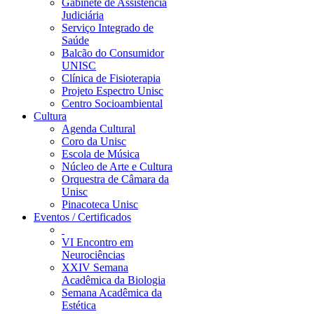
Gabinete de Assistência
Judiciária
Serviço Integrado de
Saúde
Balcão do Consumidor
UNISC
Clínica de Fisioterapia
Projeto Espectro Unisc
Centro Socioambiental
Cultura
Agenda Cultural
Coro da Unisc
Escola de Música
Núcleo de Arte e Cultura
Orquestra de Câmara da
Unisc
Pinacoteca Unisc
Eventos / Certificados
VI Encontro em
Neurociências
XXIV Semana
Acadêmica da Biologia
Semana Acadêmica da
Estética