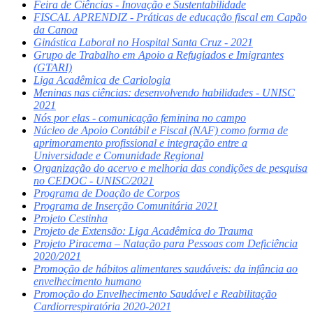
Feira de Ciências - Inovação e Sustentabilidade
FISCAL APRENDIZ - Práticas de educação fiscal em Capão
da Canoa
Ginástica Laboral no Hospital Santa Cruz - 2021
Grupo de Trabalho em Apoio a Refugiados e Imigrantes
(GTARI)
Liga Acadêmica de Cariologia
Meninas nas ciências: desenvolvendo habilidades - UNISC
2021
Nós por elas - comunicação feminina no campo
Núcleo de Apoio Contábil e Fiscal (NAF) como forma de
aprimoramento profissional e integração entre a
Universidade e Comunidade Regional
Organização do acervo e melhoria das condições de pesquisa
no CEDOC - UNISC/2021
Programa de Doação de Corpos
Programa de Inserção Comunitária 2021
Projeto Cestinha
Projeto de Extensão: Liga Acadêmica do Trauma
Projeto Piracema – Natação para Pessoas com Deficiência
2020/2021
Promoção de hábitos alimentares saudáveis: da infância ao
envelhecimento humano
Promoção do Envelhecimento Saudável e Reabilitação
Cardiorrespiratória 2020-2021