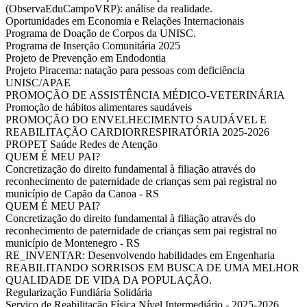
(ObservaEduCampoVRP): análise da realidade.
Oportunidades em Economia e Relações Internacionais
Programa de Doação de Corpos da UNISC.
Programa de Inserção Comunitária 2025
Projeto de Prevenção em Endodontia
Projeto Piracema: natação para pessoas com deficiência
UNISC/APAE
PROMOÇÃO DE ASSISTÊNCIA MÉDICO-VETERINÁRIA
Promoção de hábitos alimentares saudáveis
PROMOÇÃO DO ENVELHECIMENTO SAUDÁVEL E
REABILITAÇÃO CARDIORRESPIRATÓRIA 2025-2026
PROPET Saúde Redes de Atenção
QUEM É MEU PAI?
Concretização do direito fundamental à filiação através do
reconhecimento de paternidade de crianças sem pai registral no
município de Capão da Canoa - RS
QUEM É MEU PAI?
Concretização do direito fundamental à filiação através do
reconhecimento de paternidade de crianças sem pai registral no
município de Montenegro - RS
RE_INVENTAR: Desenvolvendo habilidades em Engenharia
REABILITANDO SORRISOS EM BUSCA DE UMA MELHOR
QUALIDADE DE VIDA DA POPULAÇÃO.
Regularização Fundiária Solidária
Serviço de Reabilitação Física Nível Intermediário - 2025-2026