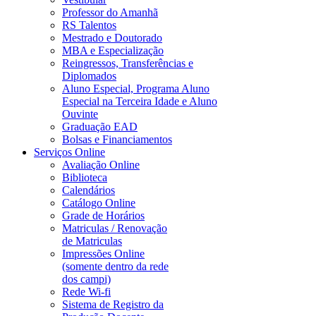
Professor do Amanhã
RS Talentos
Mestrado e Doutorado
MBA e Especialização
Reingressos, Transferências e
Diplomados
Aluno Especial, Programa Aluno
Especial na Terceira Idade e Aluno
Ouvinte
Graduação EAD
Bolsas e Financiamentos
Serviços Online
Avaliação Online
Biblioteca
Calendários
Catálogo Online
Grade de Horários
Matriculas / Renovação
de Matriculas
Impressões Online
(somente dentro da rede
dos campi)
Rede Wi-fi
Sistema de Registro da