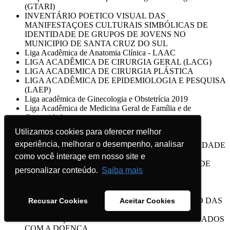
(GTARI)
INVENTÁRIO POETICO VISUAL DAS
MANIFESTAÇOES CULTURAIS SIMBÓLICAS DE
IDENTIDADE DE GRUPOS DE JOVENS NO
MUNICIPIO DE SANTA CRUZ DO SUL
Liga Acadêmica de Anatomia Clínica - LAAC
LIGA ACADÊMICA DE CIRURGIA GERAL (LACG)
LIGA ACADEMICA DE CIRURGIA PLÁSTICA
LIGA ACADÊMICA DE EPIDEMIOLOGIA E PESQUISA
(LAEP)
Liga acadêmica de Ginecologia e Obstetrícia 2019
Liga Acadêmica de Medicina Geral de Família e de
Comunidade
Liga Acadêmica de Patologia
Utilizamos cookies para oferecer melhor
Utilizamos cookies para oferecer melhor
LIGA ACADÊMICA DE PEDIATRIA
experiência, melhorar o desempenho, analisar
experiência, melhorar o desempenho, analisar
LIGA ACADÊMICA DO CÂNCER DA UNIVERSIDADE
DE SANTA CRUZ DO SUL
como você interage em nosso site e
como você interage em nosso site e
LIGA ACADÊMICA DO RIM - UNIVERSIDADE DE
personalizar conteúdo.
personalizar conteúdo.
Saiba mais
Saiba mais
SANTA CRUZ DO SUL - UNISC 2019
LIGA ACADÊMICA DO TRAUMA
LIGA DE MEDICINA DE EMERGÊNCIA/2019
Liga de Otorrinolaringologia UNISC 2019 - ESTUDO DAS
Recusar Cookies
Recusar Cookies
Aceitar Cookies
Aceitar Cookies
TERAPIAS PRESCRITAS NA RINITE E
ORIENTAÇÕES AOS PACIENTES DIAGNOSTICADOS
COM A DOENÇA