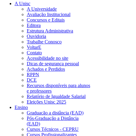
A Unisc
A Universidade
Avaliação Institucional
Concursos e Editais
Editora
Estrutura Administrativa
Ouvidoria
Trabalhe Conosco
VoltarE
Contato
Acessibilidade no site
Dicas de segurança pessoal
Achados e Perdidos
RPPN
DCE
Recursos disponíveis para alunos
e professores
Relatório de Igualdade Salarial
Eleições Unisc 2025
Ensino
Graduação a distância (EAD)
Pós-Graduação a Distância
(EAD)
Cursos Técnicos - CEPRU
Cursos Profissionalizantes