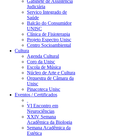
Gabinete de Assistência
Judiciária
Serviço Integrado de
Saúde
Balcão do Consumidor
UNISC
Clínica de Fisioterapia
Projeto Espectro Unisc
Centro Socioambiental
Cultura
Agenda Cultural
Coro da Unisc
Escola de Música
Núcleo de Arte e Cultura
Orquestra de Câmara da
Unisc
Pinacoteca Unisc
Eventos / Certificados
VI Encontro em
Neurociências
XXIV Semana
Acadêmica da Biologia
Semana Acadêmica da
Estética