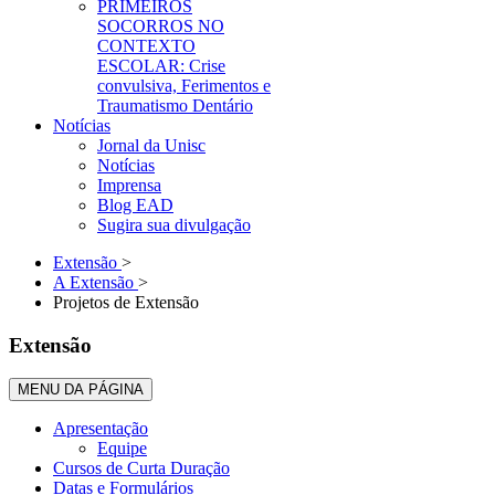
PRIMEIROS
SOCORROS NO
CONTEXTO
ESCOLAR: Crise
convulsiva, Ferimentos e
Traumatismo Dentário
Notícias
Jornal da Unisc
Notícias
Imprensa
Blog EAD
Sugira sua divulgação
Extensão
>
A Extensão
>
Projetos de Extensão
Extensão
MENU DA PÁGINA
Apresentação
Equipe
Cursos de Curta Duração
Datas e Formulários