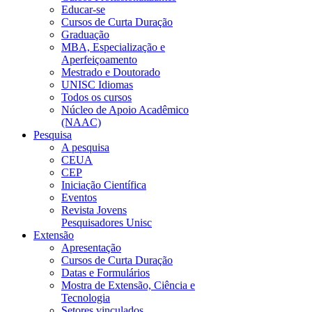
Educar-se
Cursos de Curta Duração
Graduação
MBA, Especialização e
Aperfeiçoamento
Mestrado e Doutorado
UNISC Idiomas
Todos os cursos
Núcleo de Apoio Acadêmico
(NAAC)
Pesquisa
A pesquisa
CEUA
CEP
Iniciação Científica
Eventos
Revista Jovens
Pesquisadores Unisc
Extensão
Apresentação
Cursos de Curta Duração
Datas e Formulários
Mostra de Extensão, Ciência e
Tecnologia
Setores vinculados