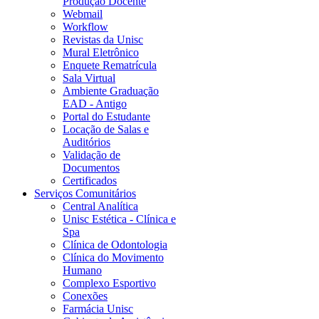
Produção Docente
Webmail
Workflow
Revistas da Unisc
Mural Eletrônico
Enquete Rematrícula
Sala Virtual
Ambiente Graduação
EAD - Antigo
Portal do Estudante
Locação de Salas e
Auditórios
Validação de
Documentos
Certificados
Serviços Comunitários
Central Analítica
Unisc Estética - Clínica e
Spa
Clínica de Odontologia
Clínica do Movimento
Humano
Complexo Esportivo
Conexões
Farmácia Unisc