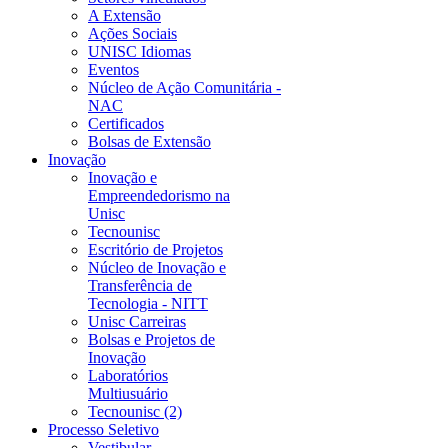
A Extensão
Ações Sociais
UNISC Idiomas
Eventos
Núcleo de Ação Comunitária -
NAC
Certificados
Bolsas de Extensão
Inovação
Inovação e
Empreendedorismo na
Unisc
Tecnounisc
Escritório de Projetos
Núcleo de Inovação e
Transferência de
Tecnologia - NITT
Unisc Carreiras
Bolsas e Projetos de
Inovação
Laboratórios
Multiusuário
Tecnounisc (2)
Processo Seletivo
Vestibular