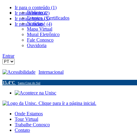
Ir para o conteúdo (1)
Biblioteca
Ir para o menu (2)
Eventos / Certificados
Ir para a busca (3)
Notícias
Ir para o rodapé (4)
Mapa Virtual
Mural Eletrônico
Fale Conosco
Ouvidoria
Entrar
Acessibilidade
Internacional
15.4°C
Santa Cruz do Sul
Onde Estamos
Tour Virtual
Trabalhe Conosco
Contato