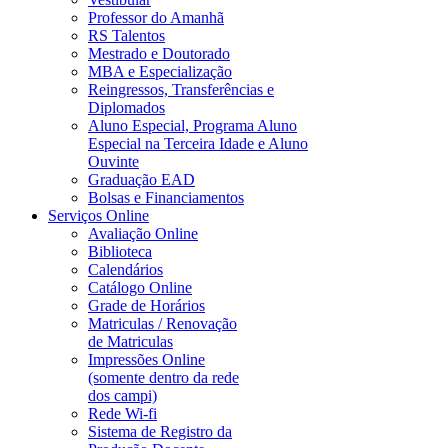
Professor do Amanhã
RS Talentos
Mestrado e Doutorado
MBA e Especialização
Reingressos, Transferências e
Diplomados
Aluno Especial, Programa Aluno
Especial na Terceira Idade e Aluno
Ouvinte
Graduação EAD
Bolsas e Financiamentos
Serviços Online
Avaliação Online
Biblioteca
Calendários
Catálogo Online
Grade de Horários
Matriculas / Renovação
de Matriculas
Impressões Online
(somente dentro da rede
dos campi)
Rede Wi-fi
Sistema de Registro da