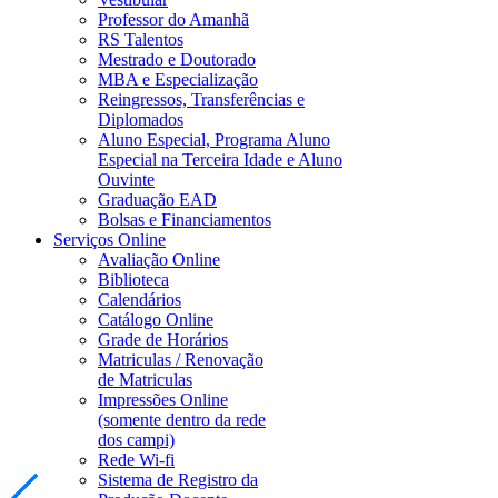
Professor do Amanhã
RS Talentos
Mestrado e Doutorado
MBA e Especialização
Reingressos, Transferências e
Diplomados
Aluno Especial, Programa Aluno
Especial na Terceira Idade e Aluno
Ouvinte
Graduação EAD
Bolsas e Financiamentos
Serviços Online
Avaliação Online
Biblioteca
Calendários
Catálogo Online
Grade de Horários
Matriculas / Renovação
de Matriculas
Impressões Online
(somente dentro da rede
dos campi)
Rede Wi-fi
Sistema de Registro da