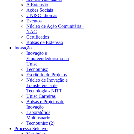
A Extensão
Ações Sociais
UNISC Idiomas
Eventos
Núcleo de Ação Comunitária -
NAC
Certificados
Bolsas de Extensão
Inovação
Inovação e
Empreendedorismo na
Unisc
Tecnounisc
Escritório de Projetos
Núcleo de Inovação e
Transferência de
Tecnologia - NITT
Unisc Carreiras
Bolsas e Projetos de
Inovação
Laboratórios
Multiusuário
Tecnounisc (2)
Processo Seletivo
Vestibular