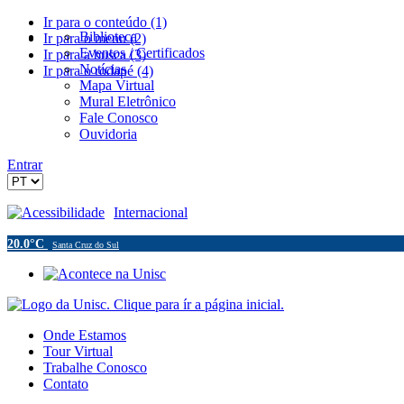
Ir para o conteúdo (1)
Biblioteca
Ir para o menu (2)
Eventos / Certificados
Ir para a busca (3)
Notícias
Ir para o rodapé (4)
Mapa Virtual
Mural Eletrônico
Fale Conosco
Ouvidoria
Entrar
Acessibilidade
Internacional
20.0°C
Santa Cruz do Sul
Onde Estamos
Tour Virtual
Trabalhe Conosco
Contato