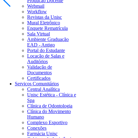
Produção Docente
Webmail
Workflow
Revistas da Unisc
Mural Eletrônico
Enquete Rematrícula
Sala Virtual
Ambiente Graduação
EAD - Antigo
Portal do Estudante
Locação de Salas e
Auditórios
Validação de
Documentos
Certificados
Serviços Comunitários
Central Analítica
Unisc Estética - Clínica e
Spa
Clínica de Odontologia
Clínica do Movimento
Humano
Complexo Esportivo
Conexões
Farmácia Unisc