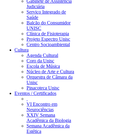
Gabinete de Assistência
Judiciária
Serviço Integrado de
Saúde
Balcão do Consumidor
UNISC
Clínica de Fisioterapia
Projeto Espectro Unisc
Centro Socioambiental
Cultura
Agenda Cultural
Coro da Unisc
Escola de Música
Núcleo de Arte e Cultura
Orquestra de Câmara da
Unisc
Pinacoteca Unisc
Eventos / Certificados
VI Encontro em
Neurociências
XXIV Semana
Acadêmica da Biologia
Semana Acadêmica da
Estética