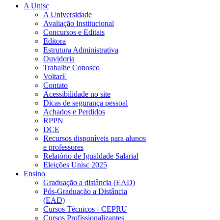
A Unisc
A Universidade
Avaliação Institucional
Concursos e Editais
Editora
Estrutura Administrativa
Ouvidoria
Trabalhe Conosco
VoltarE
Contato
Acessibilidade no site
Dicas de segurança pessoal
Achados e Perdidos
RPPN
DCE
Recursos disponíveis para alunos
e professores
Relatório de Igualdade Salarial
Eleições Unisc 2025
Ensino
Graduação a distância (EAD)
Pós-Graduação a Distância
(EAD)
Cursos Técnicos - CEPRU
Cursos Profissionalizantes