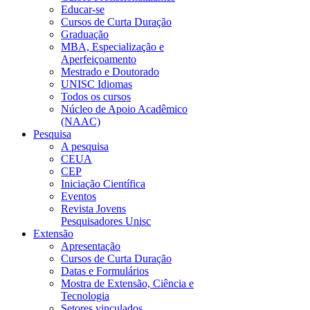
Educar-se
Cursos de Curta Duração
Graduação
MBA, Especialização e
Aperfeiçoamento
Mestrado e Doutorado
UNISC Idiomas
Todos os cursos
Núcleo de Apoio Acadêmico
(NAAC)
Pesquisa
A pesquisa
CEUA
CEP
Iniciação Científica
Eventos
Revista Jovens
Pesquisadores Unisc
Extensão
Apresentação
Cursos de Curta Duração
Datas e Formulários
Mostra de Extensão, Ciência e
Tecnologia
Setores vinculados