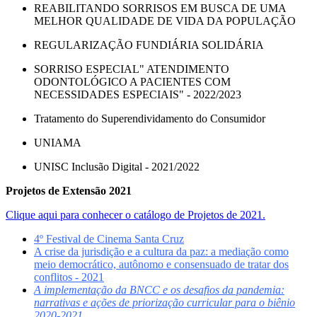
REABILITANDO SORRISOS EM BUSCA DE UMA
MELHOR QUALIDADE DE VIDA DA POPULAÇÃO
REGULARIZAÇÃO FUNDIÁRIA SOLIDÁRIA
SORRISO ESPECIAL" ATENDIMENTO
ODONTOLÓGICO A PACIENTES COM
NECESSIDADES ESPECIAIS" - 2022/2023
Tratamento do Superendividamento do Consumidor
UNIAMA
UNISC Inclusão Digital - 2021/2022
Projetos de Extensão 2021
Clique aqui para conhecer o catálogo de Projetos de 2021.
4º Festival de Cinema Santa Cruz
A crise da jurisdição e a cultura da paz: a mediação como
meio democrático, autônomo e consensuado de tratar dos
conflitos - 2021
A implementação da BNCC e os desafios da pandemia:
narrativas e ações de priorização curricular para o biênio
2020-2021