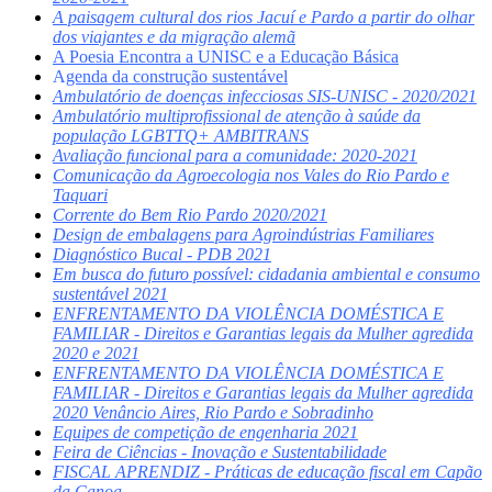
A paisagem cultural dos rios Jacuí e Pardo a partir do olhar
dos viajantes e da migração alemã
A Poesia Encontra a UNISC e a Educação Básica
A
genda da construção sustentável
Ambulatório de doenças infecciosas SIS-UNISC - 2020/2021
Ambulatório multiprofissional de atenção à saúde da
população LGBTTQ+ AMBITRANS
Avaliação funcional para a comunidade: 2020-2021
Comunicação da Agroecologia nos Vales do Rio Pardo e
Taquari
Corrente do Bem Rio Pardo 2020/2021
Design de embalagens para Agroindústrias Familiares
Diagnóstico Bucal - PDB 2021
Em busca do futuro possível: cidadania ambiental e consumo
sustentável 2021
ENFRENTAMENTO DA VIOLÊNCIA DOMÉSTICA E
FAMILIAR - Direitos e Garantias legais da Mulher agredida
2020 e 2021
ENFRENTAMENTO DA VIOLÊNCIA DOMÉSTICA E
FAMILIAR - Direitos e Garantias legais da Mulher agredida
2020 Venâncio Aires, Rio Pardo e Sobradinho
Equipes de competição de engenharia 2021
Feira de Ciências - Inovação e Sustentabilidade
FISCAL APRENDIZ - Práticas de educação fiscal em Capão
da Canoa