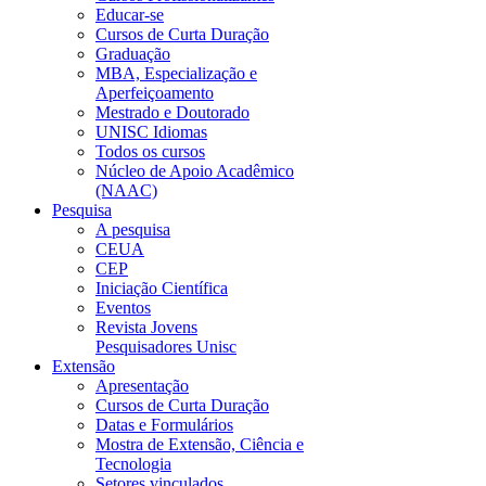
Educar-se
Cursos de Curta Duração
Graduação
MBA, Especialização e
Aperfeiçoamento
Mestrado e Doutorado
UNISC Idiomas
Todos os cursos
Núcleo de Apoio Acadêmico
(NAAC)
Pesquisa
A pesquisa
CEUA
CEP
Iniciação Científica
Eventos
Revista Jovens
Pesquisadores Unisc
Extensão
Apresentação
Cursos de Curta Duração
Datas e Formulários
Mostra de Extensão, Ciência e
Tecnologia
Setores vinculados