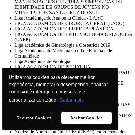
MANIFESTAÇOES CULTURAIS SIMBÓLICAS DE
IDENTIDADE DE GRUPOS DE JOVENS NO
MUNICIPIO DE SANTA CRUZ DO SUL
Liga Acadêmica de Anatomia Clínica - LAAC
LIGA ACADÊMICA DE CIRURGIA GERAL (LACG)
LIGA ACADEMICA DE CIRURGIA PLÁSTICA
LIGA ACADÊMICA DE EPIDEMIOLOGIA E PESQUISA
(LAEP)
Liga acadêmica de Ginecologia e Obstetrícia 2019
Liga Acadêmica de Medicina Geral de Família e de
Comunidade
Liga Acadêmica de Patologia
LIGA ACADÊMICA DE PEDIATRIA
LIGA ACADÊMICA DO CÂNCER DA UNIVERSIDADE
Utilizamos cookies para oferecer melhor
Utilizamos cookies para oferecer melhor
DE SANTA CRUZ DO SUL
LIGA ACADÊMICA DO RIM - UNIVERSIDADE DE
experiência, melhorar o desempenho, analisar
experiência, melhorar o desempenho, analisar
SANTA CRUZ DO SUL - UNISC 2019
como você interage em nosso site e
como você interage em nosso site e
LIGA ACADÊMICA DO TRAUMA
LIGA DE MEDICINA DE EMERGÊNCIA/2019
personalizar conteúdo.
personalizar conteúdo.
Saiba mais
Saiba mais
Liga de Otorrinolaringologia UNISC 2019 - ESTUDO DAS
TERAPIAS PRESCRITAS NA RINITE E
ORIENTAÇÕES AOS PACIENTES DIAGNOSTICADOS
Recusar Cookies
Recusar Cookies
Aceitar Cookies
Aceitar Cookies
COM A DOENÇA
Ligas Acadêmicas da Medicina - Liga da Psiquiatria
Núcleo de Apoio Contábil e Fiscal (NAF) como forma de