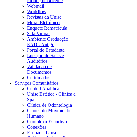
Produção Docente
Webmail
Workflow
Revistas da Unisc
Mural Eletrônico
Enquete Rematrícula
Sala Virtual
Ambiente Graduação
EAD - Antigo
Portal do Estudante
Locação de Salas e
Auditórios
Validação de
Documentos
Certificados
Serviços Comunitários
Central Analítica
Unisc Estética - Clínica e
Spa
Clínica de Odontologia
Clínica do Movimento
Humano
Complexo Esportivo
Conexões
Farmácia Unisc