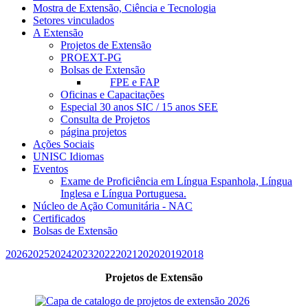
Mostra de Extensão, Ciência e Tecnologia
Setores vinculados
A Extensão
Projetos de Extensão
PROEXT-PG
Bolsas de Extensão
FPE e FAP
Oficinas e Capacitações
Especial 30 anos SIC / 15 anos SEE
Consulta de Projetos
página projetos
Ações Sociais
UNISC Idiomas
Eventos
Exame de Proficiência em Língua Espanhola, Língua
Inglesa e Língua Portuguesa.
Núcleo de Ação Comunitária - NAC
Certificados
Bolsas de Extensão
2026
2025
2024
2023
2022
2021
2020
2019
2018
Projetos de Extensão