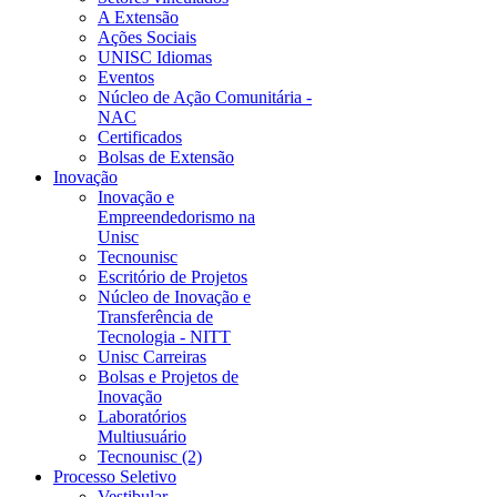
A Extensão
Ações Sociais
UNISC Idiomas
Eventos
Núcleo de Ação Comunitária -
NAC
Certificados
Bolsas de Extensão
Inovação
Inovação e
Empreendedorismo na
Unisc
Tecnounisc
Escritório de Projetos
Núcleo de Inovação e
Transferência de
Tecnologia - NITT
Unisc Carreiras
Bolsas e Projetos de
Inovação
Laboratórios
Multiusuário
Tecnounisc (2)
Processo Seletivo
Vestibular