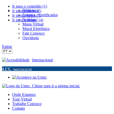
Ir para o conteúdo (1)
Biblioteca
Ir para o menu (2)
Eventos / Certificados
Ir para a busca (3)
Notícias
Ir para o rodapé (4)
Mapa Virtual
Mural Eletrônico
Fale Conosco
Ouvidoria
Entrar
Acessibilidade
Internacional
4.1°C
Santa Cruz do Sul
Onde Estamos
Tour Virtual
Trabalhe Conosco
Contato