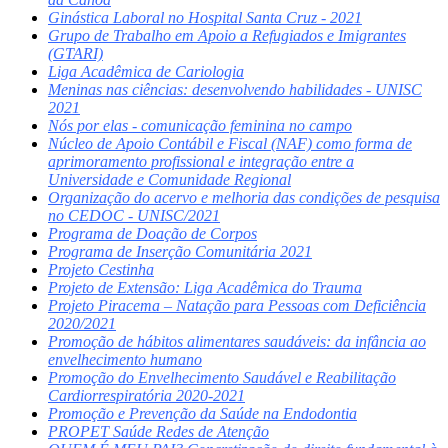
Ginástica Laboral no Hospital Santa Cruz - 2021
Grupo de Trabalho em Apoio a Refugiados e Imigrantes
(GTARI)
Liga Acadêmica de Cariologia
Meninas nas ciências: desenvolvendo habilidades - UNISC
2021
Nós por elas - comunicação feminina no campo
Núcleo de Apoio Contábil e Fiscal (NAF) como forma de
aprimoramento profissional e integração entre a
Universidade e Comunidade Regional
Organização do acervo e melhoria das condições de pesquisa
no CEDOC - UNISC/2021
Programa de Doação de Corpos
Programa de Inserção Comunitária 2021
Projeto Cestinha
Projeto de Extensão: Liga Acadêmica do Trauma
Projeto Piracema – Natação para Pessoas com Deficiência
2020/2021
Promoção de hábitos alimentares saudáveis: da infância ao
envelhecimento humano
Promoção do Envelhecimento Saudável e Reabilitação
Cardiorrespiratória 2020-2021
Promoção e Prevenção da Saúde na Endodontia
PROPET Saúde Redes de Atenção