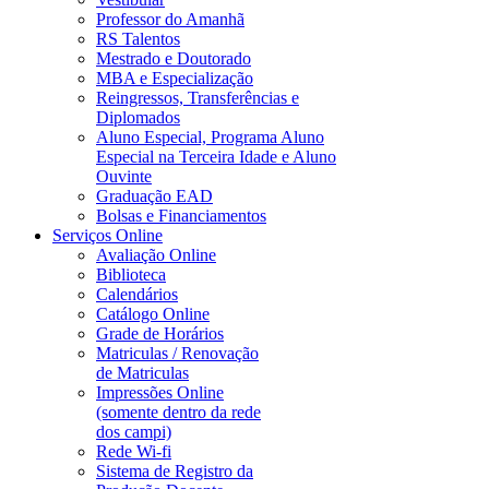
Professor do Amanhã
RS Talentos
Mestrado e Doutorado
MBA e Especialização
Reingressos, Transferências e
Diplomados
Aluno Especial, Programa Aluno
Especial na Terceira Idade e Aluno
Ouvinte
Graduação EAD
Bolsas e Financiamentos
Serviços Online
Avaliação Online
Biblioteca
Calendários
Catálogo Online
Grade de Horários
Matriculas / Renovação
de Matriculas
Impressões Online
(somente dentro da rede
dos campi)
Rede Wi-fi
Sistema de Registro da