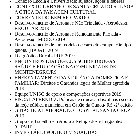
Conexão Escola e Universidade: sujeitos, ações e saberes
CONTEXTO URBANO DE SANTA CRUZ DO SUL SOB
A ÓTICA DA PAISAGEM CULTURAL
CORRENTE DO BEM RIO PARDO
Desenvolvimento de Aeronave Não Tripulada - Aerodesign
REGULAR 2019
Desenvolvimento de Aeronave Remotamente Pilotada -
Aerodesign MICRO 2019
Desenvolvimento de um modelo de carro de competição tipo
gaiola. (BAJA) - 2019
Diagnóstico Bucal - PDB 2019
ENCONTROS DIALÓGICOS SOBRE DROGAS,
SAÚDE E EDUCAÇÃO NA COMUNIDADE DE
MONTENEGRO/RS
ENFRENTAMENTO DA VIOLÊNCIA DOMÉSTICA E
FAMILIAR: Direitos e Garantias legais da Mulher agredida
2019
Equipe UNISC de apoio a competições esportivas 2019
FISCAL APRENDIZ: Práticas de educação fiscal nas escolas
da rede pública municipal em Capão da Canoa- RS -2ª edição
GINÁSTICA LABORAL NO HOSPITAL SANTA CRUZ -
2019
Grupo de Trabalho em Apoio a Refugiados e Imigrantes
(GTARI)
INVENTÁRIO POETICO VISUAL DAS