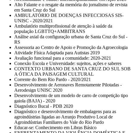
Alto Falante e o resgate da memória do jornalismo de revista
em Santa Cruz do Sul
AMBULATÓRIO DE DOENÇAS INFECCIOSAS SIS-
UNISC - 2020/2021
Ambulatório multiprofissional de atenção à saúde da
população LGBTTQ+AMBITRANS
Análise axial da configuração urbana de Santa Cruz do Sul -
RS
Assessoria ao Centro de Apoio e Promoção da Agroecologia
Atividade Física Adaptada para Autistas 2019
Avaliação funcional para a comunidade: 2020-2021
Conexão Escola e Universidade: sujeitos, ações e saberes
CONTEXTO URBANO DE SANTA CRUZ DO SUL SOB
A ÓTICA DA PAISAGEM CULTURAL
Corrente do Bem Rio Pardo - 2020/2021
Desenvolvimento de Aeronaves Remotamente Pilotadas -
Aerodesign UNISC 2020
Desenvolvimento de um modelo de carro de competição tipo
gaiola (BAJA) - 2020
Diagnóstico Bucal - PDB 2020
Diagnóstico e desenvolvimento de embalagens para as
agroindústrias ligadas ao Arranjo Produtivo Local de
Agroindústrias Familiares do Vale do Rio Pardo
Educar-se: Conhecimento em Libras Básico
ENFRENTAMENTO DA VIOLÊNCIA DOMÉSTICA E