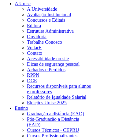
A Unisc
A Universidade
Avaliação Institucional
Concursos e Editais
Editora
Estrutura Administrativa
Ouvidoria
Trabalhe Conosco
VoltarE
Contato
Acessibilidade no site
Dicas de segurança pessoal
Achados e Perdidos
RPPN
DCE
Recursos disponíveis para alunos
e professores
Relatório de Igualdade Salarial
Eleições Unisc 2025
Ensino
Graduação a distância (EAD)
Pós-Graduação a Distância
(EAD)
Cursos Técnicos - CEPRU
Cursos Profissionalizantes