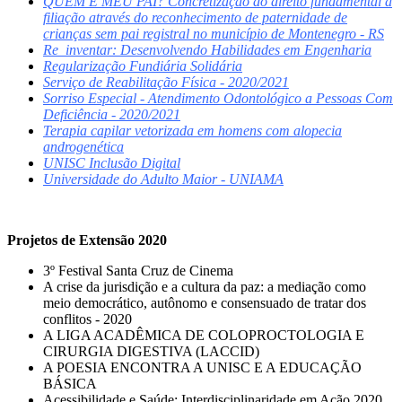
QUEM É MEU PAI? Concretização do direito fundamental à
filiação através do reconhecimento de paternidade de
crianças sem pai registral no município de Montenegro - RS
Re_inventar: Desenvolvendo Habilidades em Engenharia
Regularização Fundiária Solidária
Serviço de Reabilitação Física - 2020/2021
Sorriso Especial - Atendimento Odontológico a Pessoas Com
Deficiência - 2020/2021
Terapia capilar vetorizada em homens com alopecia
androgenética
UNISC Inclusão Digital
Universidade do Adulto Maior - UNIAMA
Projetos de Extensão 2020
3º Festival Santa Cruz de Cinema
A crise da jurisdição e a cultura da paz: a mediação como
meio democrático, autônomo e consensuado de tratar dos
conflitos - 2020
A LIGA ACADÊMICA DE COLOPROCTOLOGIA E
CIRURGIA DIGESTIVA (LACCID)
A POESIA ENCONTRA A UNISC E A EDUCAÇÃO
BÁSICA
Acessibilidade e Saúde: Interdisciplinaridade em Ação 2020