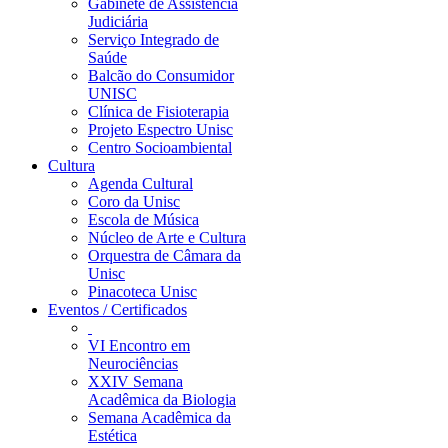
Gabinete de Assistência
Judiciária
Serviço Integrado de
Saúde
Balcão do Consumidor
UNISC
Clínica de Fisioterapia
Projeto Espectro Unisc
Centro Socioambiental
Cultura
Agenda Cultural
Coro da Unisc
Escola de Música
Núcleo de Arte e Cultura
Orquestra de Câmara da
Unisc
Pinacoteca Unisc
Eventos / Certificados
VI Encontro em
Neurociências
XXIV Semana
Acadêmica da Biologia
Semana Acadêmica da
Estética