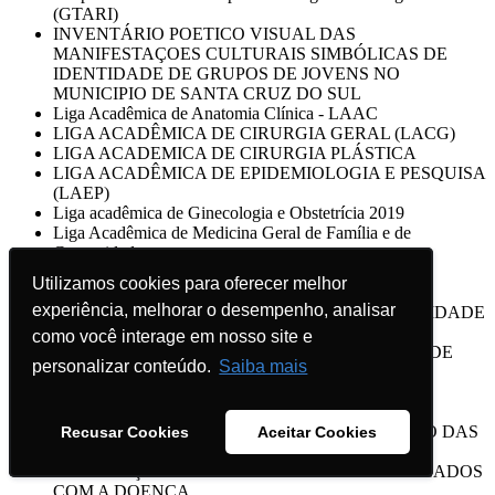
(GTARI)
INVENTÁRIO POETICO VISUAL DAS
MANIFESTAÇOES CULTURAIS SIMBÓLICAS DE
IDENTIDADE DE GRUPOS DE JOVENS NO
MUNICIPIO DE SANTA CRUZ DO SUL
Liga Acadêmica de Anatomia Clínica - LAAC
LIGA ACADÊMICA DE CIRURGIA GERAL (LACG)
LIGA ACADEMICA DE CIRURGIA PLÁSTICA
LIGA ACADÊMICA DE EPIDEMIOLOGIA E PESQUISA
(LAEP)
Liga acadêmica de Ginecologia e Obstetrícia 2019
Liga Acadêmica de Medicina Geral de Família e de
Comunidade
Liga Acadêmica de Patologia
Utilizamos cookies para oferecer melhor
Utilizamos cookies para oferecer melhor
LIGA ACADÊMICA DE PEDIATRIA
experiência, melhorar o desempenho, analisar
experiência, melhorar o desempenho, analisar
LIGA ACADÊMICA DO CÂNCER DA UNIVERSIDADE
DE SANTA CRUZ DO SUL
como você interage em nosso site e
como você interage em nosso site e
LIGA ACADÊMICA DO RIM - UNIVERSIDADE DE
personalizar conteúdo.
personalizar conteúdo.
Saiba mais
Saiba mais
SANTA CRUZ DO SUL - UNISC 2019
LIGA ACADÊMICA DO TRAUMA
LIGA DE MEDICINA DE EMERGÊNCIA/2019
Liga de Otorrinolaringologia UNISC 2019 - ESTUDO DAS
Recusar Cookies
Recusar Cookies
Aceitar Cookies
Aceitar Cookies
TERAPIAS PRESCRITAS NA RINITE E
ORIENTAÇÕES AOS PACIENTES DIAGNOSTICADOS
COM A DOENÇA