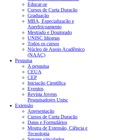
Educar-se
Cursos de Curta Duração
Graduação
MBA, Especialização e
Aperfeiçoamento
Mestrado e Doutorado
UNISC Idiomas
Todos os cursos
Núcleo de Apoio Acadêmico
(NAAC)
Pesquisa
A pesquisa
CEUA
CEP
Iniciação Científica
Eventos
Revista Jovens
Pesquisadores Unisc
Extensão
Apresentação
Cursos de Curta Duração
Datas e Formulários
Mostra de Extensão, Ciência e
Tecnologia
Setores vinculados