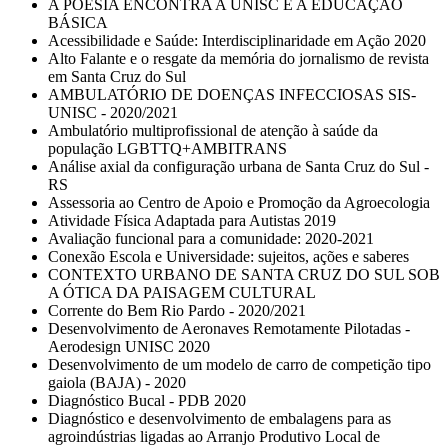
A POESIA ENCONTRA A UNISC E A EDUCAÇÃO
BÁSICA
Acessibilidade e Saúde: Interdisciplinaridade em Ação 2020
Alto Falante e o resgate da memória do jornalismo de revista
em Santa Cruz do Sul
AMBULATÓRIO DE DOENÇAS INFECCIOSAS SIS-
UNISC - 2020/2021
Ambulatório multiprofissional de atenção à saúde da
população LGBTTQ+AMBITRANS
Análise axial da configuração urbana de Santa Cruz do Sul -
RS
Assessoria ao Centro de Apoio e Promoção da Agroecologia
Atividade Física Adaptada para Autistas 2019
Avaliação funcional para a comunidade: 2020-2021
Conexão Escola e Universidade: sujeitos, ações e saberes
CONTEXTO URBANO DE SANTA CRUZ DO SUL SOB
A ÓTICA DA PAISAGEM CULTURAL
Corrente do Bem Rio Pardo - 2020/2021
Desenvolvimento de Aeronaves Remotamente Pilotadas -
Aerodesign UNISC 2020
Desenvolvimento de um modelo de carro de competição tipo
gaiola (BAJA) - 2020
Diagnóstico Bucal - PDB 2020
Diagnóstico e desenvolvimento de embalagens para as
agroindústrias ligadas ao Arranjo Produtivo Local de