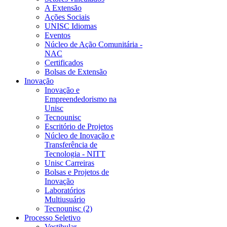
A Extensão
Ações Sociais
UNISC Idiomas
Eventos
Núcleo de Ação Comunitária -
NAC
Certificados
Bolsas de Extensão
Inovação
Inovação e
Empreendedorismo na
Unisc
Tecnounisc
Escritório de Projetos
Núcleo de Inovação e
Transferência de
Tecnologia - NITT
Unisc Carreiras
Bolsas e Projetos de
Inovação
Laboratórios
Multiusuário
Tecnounisc (2)
Processo Seletivo
Vestibular