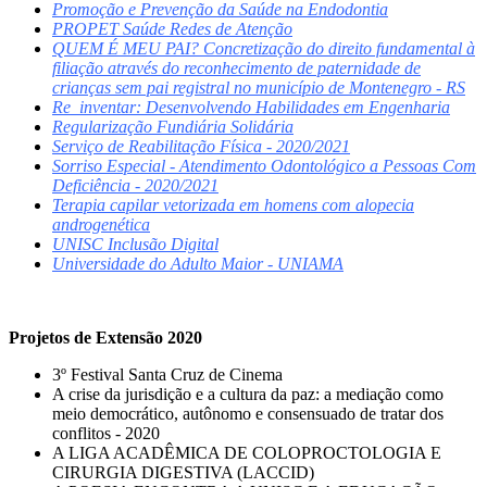
Promoção e Prevenção da Saúde na Endodontia
PROPET Saúde Redes de Atenção
QUEM É MEU PAI? Concretização do direito fundamental à
filiação através do reconhecimento de paternidade de
crianças sem pai registral no município de Montenegro - RS
Re_inventar: Desenvolvendo Habilidades em Engenharia
Regularização Fundiária Solidária
Serviço de Reabilitação Física - 2020/2021
Sorriso Especial - Atendimento Odontológico a Pessoas Com
Deficiência - 2020/2021
Terapia capilar vetorizada em homens com alopecia
androgenética
UNISC Inclusão Digital
Universidade do Adulto Maior - UNIAMA
Projetos de Extensão 2020
3º Festival Santa Cruz de Cinema
A crise da jurisdição e a cultura da paz: a mediação como
meio democrático, autônomo e consensuado de tratar dos
conflitos - 2020
A LIGA ACADÊMICA DE COLOPROCTOLOGIA E
CIRURGIA DIGESTIVA (LACCID)