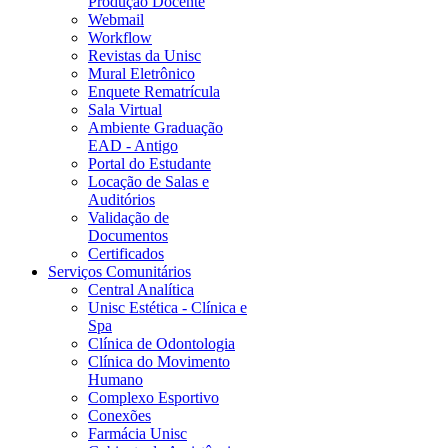
Produção Docente
Webmail
Workflow
Revistas da Unisc
Mural Eletrônico
Enquete Rematrícula
Sala Virtual
Ambiente Graduação
EAD - Antigo
Portal do Estudante
Locação de Salas e
Auditórios
Validação de
Documentos
Certificados
Serviços Comunitários
Central Analítica
Unisc Estética - Clínica e
Spa
Clínica de Odontologia
Clínica do Movimento
Humano
Complexo Esportivo
Conexões
Farmácia Unisc