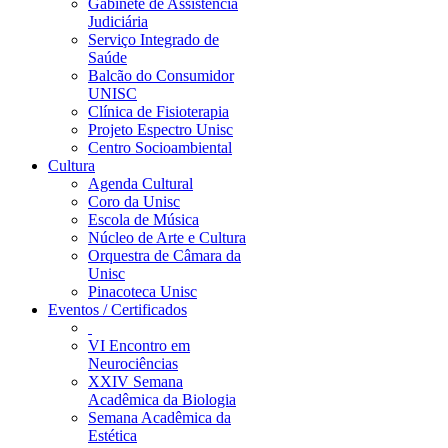
Gabinete de Assistência
Judiciária
Serviço Integrado de
Saúde
Balcão do Consumidor
UNISC
Clínica de Fisioterapia
Projeto Espectro Unisc
Centro Socioambiental
Cultura
Agenda Cultural
Coro da Unisc
Escola de Música
Núcleo de Arte e Cultura
Orquestra de Câmara da
Unisc
Pinacoteca Unisc
Eventos / Certificados
VI Encontro em
Neurociências
XXIV Semana
Acadêmica da Biologia
Semana Acadêmica da
Estética