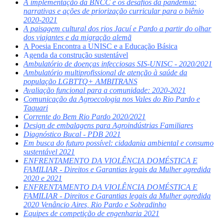
A implementação da BNCC e os desafios da pandemia:
narrativas e ações de priorização curricular para o biênio
2020-2021
A paisagem cultural dos rios Jacuí e Pardo a partir do olhar
dos viajantes e da migração alemã
A Poesia Encontra a UNISC e a Educação Básica
A
genda da construção sustentável
Ambulatório de doenças infecciosas SIS-UNISC - 2020/2021
Ambulatório multiprofissional de atenção à saúde da
população LGBTTQ+ AMBITRANS
Avaliação funcional para a comunidade: 2020-2021
Comunicação da Agroecologia nos Vales do Rio Pardo e
Taquari
Corrente do Bem Rio Pardo 2020/2021
Design de embalagens para Agroindústrias Familiares
Diagnóstico Bucal - PDB 2021
Em busca do futuro possível: cidadania ambiental e consumo
sustentável 2021
ENFRENTAMENTO DA VIOLÊNCIA DOMÉSTICA E
FAMILIAR - Direitos e Garantias legais da Mulher agredida
2020 e 2021
ENFRENTAMENTO DA VIOLÊNCIA DOMÉSTICA E
FAMILIAR - Direitos e Garantias legais da Mulher agredida
2020 Venâncio Aires, Rio Pardo e Sobradinho
Equipes de competição de engenharia 2021