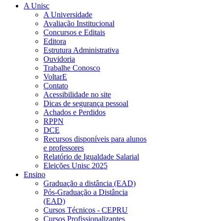
A Unisc
A Universidade
Avaliação Institucional
Concursos e Editais
Editora
Estrutura Administrativa
Ouvidoria
Trabalhe Conosco
VoltarE
Contato
Acessibilidade no site
Dicas de segurança pessoal
Achados e Perdidos
RPPN
DCE
Recursos disponíveis para alunos
e professores
Relatório de Igualdade Salarial
Eleições Unisc 2025
Ensino
Graduação a distância (EAD)
Pós-Graduação a Distância
(EAD)
Cursos Técnicos - CEPRU
Cursos Profissionalizantes