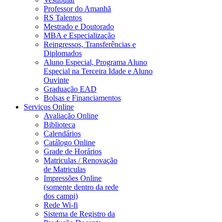
Professor do Amanhã
RS Talentos
Mestrado e Doutorado
MBA e Especialização
Reingressos, Transferências e
Diplomados
Aluno Especial, Programa Aluno
Especial na Terceira Idade e Aluno
Ouvinte
Graduação EAD
Bolsas e Financiamentos
Serviços Online
Avaliação Online
Biblioteca
Calendários
Catálogo Online
Grade de Horários
Matriculas / Renovação
de Matriculas
Impressões Online
(somente dentro da rede
dos campi)
Rede Wi-fi
Sistema de Registro da