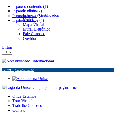
Ir para o conteúdo (1)
Biblioteca
Ir para o menu (2)
Eventos / Certificados
Ir para a busca (3)
Notícias
Ir para o rodapé (4)
Mapa Virtual
Mural Eletrônico
Fale Conosco
Ouvidoria
Entrar
Acessibilidade
Internacional
12.9°C
Santa Cruz do Sul
Onde Estamos
Tour Virtual
Trabalhe Conosco
Contato