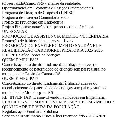
(ObservaEduCampoVRP): análise da realidade.
Oportunidades em Economia e Relações Internacionais
Programa de Doação de Corpos da UNISC.
Programa de Inserção Comunitária 2025
Projeto de Prevenção em Endodontia
Projeto Piracema: natação para pessoas com deficiência
UNISC/APAE
PROMOÇÃO DE ASSISTÊNCIA MÉDICO-VETERINÁRIA
Promoção de hábitos alimentares saudáveis
PROMOÇÃO DO ENVELHECIMENTO SAUDÁVEL E
REABILITAÇÃO CARDIORRESPIRATÓRIA 2025-2026
PROPET Saúde Redes de Atenção
QUEM É MEU PAI?
Concretização do direito fundamental à filiação através do
reconhecimento de paternidade de crianças sem pai registral no
município de Capão da Canoa - RS
QUEM É MEU PAI?
Concretização do direito fundamental à filiação através do
reconhecimento de paternidade de crianças sem pai registral no
município de Montenegro - RS
RE_INVENTAR: Desenvolvendo habilidades em Engenharia
REABILITANDO SORRISOS EM BUSCA DE UMA MELHOR
QUALIDADE DE VIDA DA POPULAÇÃO.
Regularização Fundiária Solidária
Serviço de Reabilitação Física Nível Intermediário - 2025-2026