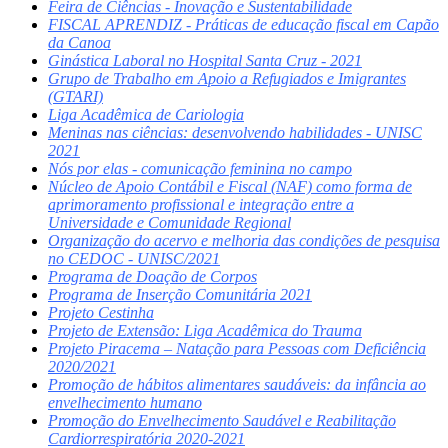
Feira de Ciências - Inovação e Sustentabilidade
FISCAL APRENDIZ - Práticas de educação fiscal em Capão
da Canoa
Ginástica Laboral no Hospital Santa Cruz - 2021
Grupo de Trabalho em Apoio a Refugiados e Imigrantes
(GTARI)
Liga Acadêmica de Cariologia
Meninas nas ciências: desenvolvendo habilidades - UNISC
2021
Nós por elas - comunicação feminina no campo
Núcleo de Apoio Contábil e Fiscal (NAF) como forma de
aprimoramento profissional e integração entre a
Universidade e Comunidade Regional
Organização do acervo e melhoria das condições de pesquisa
no CEDOC - UNISC/2021
Programa de Doação de Corpos
Programa de Inserção Comunitária 2021
Projeto Cestinha
Projeto de Extensão: Liga Acadêmica do Trauma
Projeto Piracema – Natação para Pessoas com Deficiência
2020/2021
Promoção de hábitos alimentares saudáveis: da infância ao
envelhecimento humano
Promoção do Envelhecimento Saudável e Reabilitação
Cardiorrespiratória 2020-2021