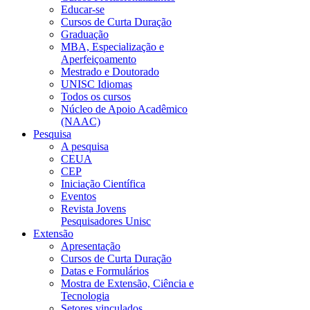
Educar-se
Cursos de Curta Duração
Graduação
MBA, Especialização e
Aperfeiçoamento
Mestrado e Doutorado
UNISC Idiomas
Todos os cursos
Núcleo de Apoio Acadêmico
(NAAC)
Pesquisa
A pesquisa
CEUA
CEP
Iniciação Científica
Eventos
Revista Jovens
Pesquisadores Unisc
Extensão
Apresentação
Cursos de Curta Duração
Datas e Formulários
Mostra de Extensão, Ciência e
Tecnologia
Setores vinculados