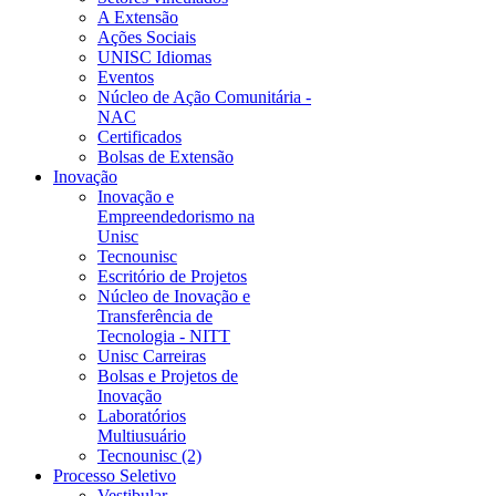
A Extensão
Ações Sociais
UNISC Idiomas
Eventos
Núcleo de Ação Comunitária -
NAC
Certificados
Bolsas de Extensão
Inovação
Inovação e
Empreendedorismo na
Unisc
Tecnounisc
Escritório de Projetos
Núcleo de Inovação e
Transferência de
Tecnologia - NITT
Unisc Carreiras
Bolsas e Projetos de
Inovação
Laboratórios
Multiusuário
Tecnounisc (2)
Processo Seletivo
Vestibular