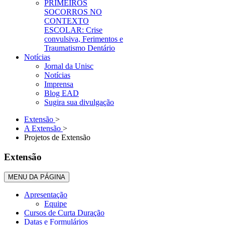
PRIMEIROS
SOCORROS NO
CONTEXTO
ESCOLAR: Crise
convulsiva, Ferimentos e
Traumatismo Dentário
Notícias
Jornal da Unisc
Notícias
Imprensa
Blog EAD
Sugira sua divulgação
Extensão
>
A Extensão
>
Projetos de Extensão
Extensão
MENU DA PÁGINA
Apresentação
Equipe
Cursos de Curta Duração
Datas e Formulários