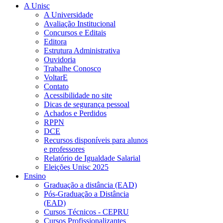
A Unisc
A Universidade
Avaliação Institucional
Concursos e Editais
Editora
Estrutura Administrativa
Ouvidoria
Trabalhe Conosco
VoltarE
Contato
Acessibilidade no site
Dicas de segurança pessoal
Achados e Perdidos
RPPN
DCE
Recursos disponíveis para alunos
e professores
Relatório de Igualdade Salarial
Eleições Unisc 2025
Ensino
Graduação a distância (EAD)
Pós-Graduação a Distância
(EAD)
Cursos Técnicos - CEPRU
Cursos Profissionalizantes