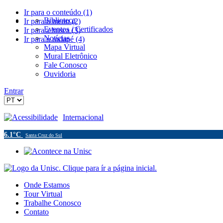
Ir para o conteúdo (1)
Biblioteca
Ir para o menu (2)
Eventos / Certificados
Ir para a busca (3)
Notícias
Ir para o rodapé (4)
Mapa Virtual
Mural Eletrônico
Fale Conosco
Ouvidoria
Entrar
Acessibilidade
Internacional
6.1°C
Santa Cruz do Sul
Onde Estamos
Tour Virtual
Trabalhe Conosco
Contato