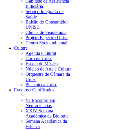
Gabinete de Assistência
Judiciária
Serviço Integrado de
Saúde
Balcão do Consumidor
UNISC
Clínica de Fisioterapia
Projeto Espectro Unisc
Centro Socioambiental
Cultura
Agenda Cultural
Coro da Unisc
Escola de Música
Núcleo de Arte e Cultura
Orquestra de Câmara da
Unisc
Pinacoteca Unisc
Eventos / Certificados
VI Encontro em
Neurociências
XXIV Semana
Acadêmica da Biologia
Semana Acadêmica da
Estética