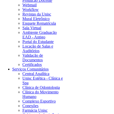
Produção Docente
Webmail
Workflow
Revistas da Unisc
Mural Eletrônico
Enquete Rematrícula
Sala Virtual
Ambiente Graduação
EAD - Antigo
Portal do Estudante
Locação de Salas e
Auditórios
Validação de
Documentos
Certificados
Serviços Comunitários
Central Analítica
Unisc Estética - Clínica e
Spa
Clínica de Odontologia
Clínica do Movimento
Humano
Complexo Esportivo
Conexões
Farmácia Unisc