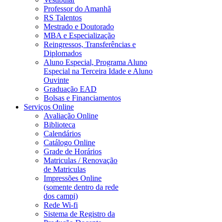
Professor do Amanhã
RS Talentos
Mestrado e Doutorado
MBA e Especialização
Reingressos, Transferências e
Diplomados
Aluno Especial, Programa Aluno
Especial na Terceira Idade e Aluno
Ouvinte
Graduação EAD
Bolsas e Financiamentos
Serviços Online
Avaliação Online
Biblioteca
Calendários
Catálogo Online
Grade de Horários
Matriculas / Renovação
de Matriculas
Impressões Online
(somente dentro da rede
dos campi)
Rede Wi-fi
Sistema de Registro da