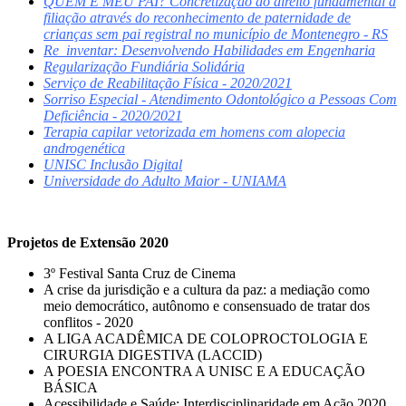
QUEM É MEU PAI? Concretização do direito fundamental à
filiação através do reconhecimento de paternidade de
crianças sem pai registral no município de Montenegro - RS
Re_inventar: Desenvolvendo Habilidades em Engenharia
Regularização Fundiária Solidária
Serviço de Reabilitação Física - 2020/2021
Sorriso Especial - Atendimento Odontológico a Pessoas Com
Deficiência - 2020/2021
Terapia capilar vetorizada em homens com alopecia
androgenética
UNISC Inclusão Digital
Universidade do Adulto Maior - UNIAMA
Projetos de Extensão 2020
3º Festival Santa Cruz de Cinema
A crise da jurisdição e a cultura da paz: a mediação como
meio democrático, autônomo e consensuado de tratar dos
conflitos - 2020
A LIGA ACADÊMICA DE COLOPROCTOLOGIA E
CIRURGIA DIGESTIVA (LACCID)
A POESIA ENCONTRA A UNISC E A EDUCAÇÃO
BÁSICA
Acessibilidade e Saúde: Interdisciplinaridade em Ação 2020