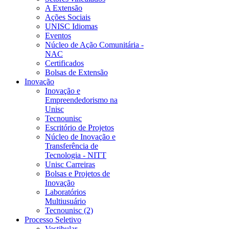
A Extensão
Ações Sociais
UNISC Idiomas
Eventos
Núcleo de Ação Comunitária -
NAC
Certificados
Bolsas de Extensão
Inovação
Inovação e
Empreendedorismo na
Unisc
Tecnounisc
Escritório de Projetos
Núcleo de Inovação e
Transferência de
Tecnologia - NITT
Unisc Carreiras
Bolsas e Projetos de
Inovação
Laboratórios
Multiusuário
Tecnounisc (2)
Processo Seletivo
Vestibular