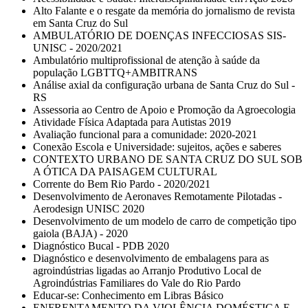
Alto Falante e o resgate da memória do jornalismo de revista
em Santa Cruz do Sul
AMBULATÓRIO DE DOENÇAS INFECCIOSAS SIS-
UNISC - 2020/2021
Ambulatório multiprofissional de atenção à saúde da
população LGBTTQ+AMBITRANS
Análise axial da configuração urbana de Santa Cruz do Sul -
RS
Assessoria ao Centro de Apoio e Promoção da Agroecologia
Atividade Física Adaptada para Autistas 2019
Avaliação funcional para a comunidade: 2020-2021
Conexão Escola e Universidade: sujeitos, ações e saberes
CONTEXTO URBANO DE SANTA CRUZ DO SUL SOB
A ÓTICA DA PAISAGEM CULTURAL
Corrente do Bem Rio Pardo - 2020/2021
Desenvolvimento de Aeronaves Remotamente Pilotadas -
Aerodesign UNISC 2020
Desenvolvimento de um modelo de carro de competição tipo
gaiola (BAJA) - 2020
Diagnóstico Bucal - PDB 2020
Diagnóstico e desenvolvimento de embalagens para as
agroindústrias ligadas ao Arranjo Produtivo Local de
Agroindústrias Familiares do Vale do Rio Pardo
Educar-se: Conhecimento em Libras Básico
ENFRENTAMENTO DA VIOLÊNCIA DOMÉSTICA E