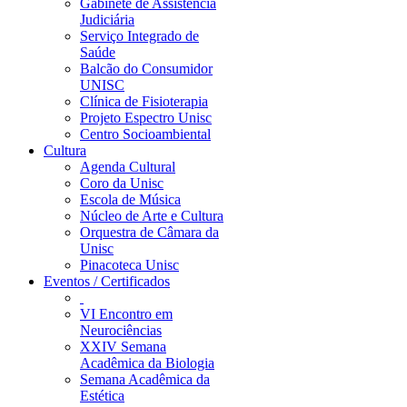
Gabinete de Assistência
Judiciária
Serviço Integrado de
Saúde
Balcão do Consumidor
UNISC
Clínica de Fisioterapia
Projeto Espectro Unisc
Centro Socioambiental
Cultura
Agenda Cultural
Coro da Unisc
Escola de Música
Núcleo de Arte e Cultura
Orquestra de Câmara da
Unisc
Pinacoteca Unisc
Eventos / Certificados
VI Encontro em
Neurociências
XXIV Semana
Acadêmica da Biologia
Semana Acadêmica da
Estética