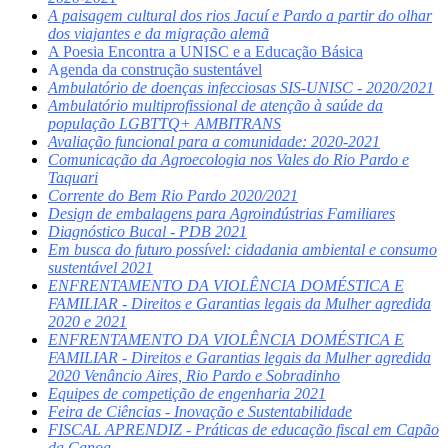
A paisagem cultural dos rios Jacuí e Pardo a partir do olhar
dos viajantes e da migração alemã
A Poesia Encontra a UNISC e a Educação Básica
A
genda da construção sustentável
Ambulatório de doenças infecciosas SIS-UNISC - 2020/2021
Ambulatório multiprofissional de atenção à saúde da
população LGBTTQ+ AMBITRANS
Avaliação funcional para a comunidade: 2020-2021
Comunicação da Agroecologia nos Vales do Rio Pardo e
Taquari
Corrente do Bem Rio Pardo 2020/2021
Design de embalagens para Agroindústrias Familiares
Diagnóstico Bucal - PDB 2021
Em busca do futuro possível: cidadania ambiental e consumo
sustentável 2021
ENFRENTAMENTO DA VIOLÊNCIA DOMÉSTICA E
FAMILIAR - Direitos e Garantias legais da Mulher agredida
2020 e 2021
ENFRENTAMENTO DA VIOLÊNCIA DOMÉSTICA E
FAMILIAR - Direitos e Garantias legais da Mulher agredida
2020 Venâncio Aires, Rio Pardo e Sobradinho
Equipes de competição de engenharia 2021
Feira de Ciências - Inovação e Sustentabilidade
FISCAL APRENDIZ - Práticas de educação fiscal em Capão
da Canoa