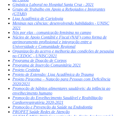
Ginástica Laboral no Hospital Santa Cruz - 2021
Grupo de Trabalho em Apoio a Refugiados e Imigrantes
(GTARI)
Liga Acadêmica de Cariologia
Meninas nas ciências: desenvolvendo habilidades - UNISC
2021
Nós por elas - comunicação feminina no campo
Núcleo de Apoio Contábil e Fiscal (NAF) como forma de
aprimoramento profissional e integração entre a
Universidade e Comunidade Regional
Organização do acervo e melhoria das condições de pesquisa
no CEDOC - UNISC/2021
Programa de Doação de Corpos
Programa de Inserção Comunitária 2021
Projeto Cestinha
Projeto de Extensão: Liga Acadêmica do Trauma
Projeto Piracema – Natação para Pessoas com Deficiência
2020/2021
Promoção de hábitos alimentares saudáveis: da infância ao
envelhecimento humano
Promoção do Envelhecimento Saudável e Reabilitação
Cardiorrespiratória 2020-2021
Promoção e Prevenção da Saúde na Endodontia
PROPET Saúde Redes de Atenção