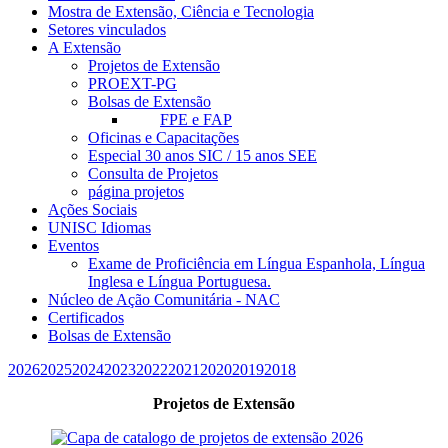
Mostra de Extensão, Ciência e Tecnologia
Setores vinculados
A Extensão
Projetos de Extensão
PROEXT-PG
Bolsas de Extensão
FPE e FAP
Oficinas e Capacitações
Especial 30 anos SIC / 15 anos SEE
Consulta de Projetos
página projetos
Ações Sociais
UNISC Idiomas
Eventos
Exame de Proficiência em Língua Espanhola, Língua
Inglesa e Língua Portuguesa.
Núcleo de Ação Comunitária - NAC
Certificados
Bolsas de Extensão
2026
2025
2024
2023
2022
2021
2020
2019
2018
Projetos de Extensão