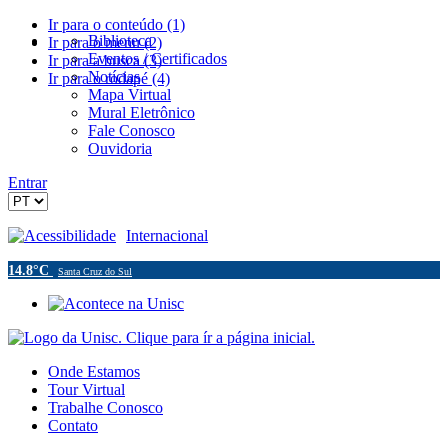
Ir para o conteúdo (1)
Biblioteca
Ir para o menu (2)
Eventos / Certificados
Ir para a busca (3)
Notícias
Ir para o rodapé (4)
Mapa Virtual
Mural Eletrônico
Fale Conosco
Ouvidoria
Entrar
Acessibilidade
Internacional
14.8°C
Santa Cruz do Sul
Onde Estamos
Tour Virtual
Trabalhe Conosco
Contato