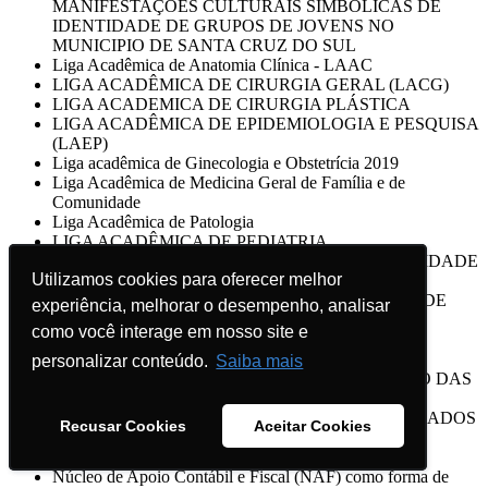
MANIFESTAÇOES CULTURAIS SIMBÓLICAS DE
IDENTIDADE DE GRUPOS DE JOVENS NO
MUNICIPIO DE SANTA CRUZ DO SUL
Liga Acadêmica de Anatomia Clínica - LAAC
LIGA ACADÊMICA DE CIRURGIA GERAL (LACG)
LIGA ACADEMICA DE CIRURGIA PLÁSTICA
LIGA ACADÊMICA DE EPIDEMIOLOGIA E PESQUISA
(LAEP)
Liga acadêmica de Ginecologia e Obstetrícia 2019
Liga Acadêmica de Medicina Geral de Família e de
Comunidade
Liga Acadêmica de Patologia
LIGA ACADÊMICA DE PEDIATRIA
LIGA ACADÊMICA DO CÂNCER DA UNIVERSIDADE
Utilizamos cookies para oferecer melhor
Utilizamos cookies para oferecer melhor
DE SANTA CRUZ DO SUL
LIGA ACADÊMICA DO RIM - UNIVERSIDADE DE
experiência, melhorar o desempenho, analisar
experiência, melhorar o desempenho, analisar
SANTA CRUZ DO SUL - UNISC 2019
como você interage em nosso site e
como você interage em nosso site e
LIGA ACADÊMICA DO TRAUMA
LIGA DE MEDICINA DE EMERGÊNCIA/2019
personalizar conteúdo.
personalizar conteúdo.
Saiba mais
Saiba mais
Liga de Otorrinolaringologia UNISC 2019 - ESTUDO DAS
TERAPIAS PRESCRITAS NA RINITE E
ORIENTAÇÕES AOS PACIENTES DIAGNOSTICADOS
Recusar Cookies
Recusar Cookies
Aceitar Cookies
Aceitar Cookies
COM A DOENÇA
Ligas Acadêmicas da Medicina - Liga da Psiquiatria
Núcleo de Apoio Contábil e Fiscal (NAF) como forma de