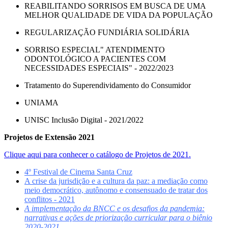
REABILITANDO SORRISOS EM BUSCA DE UMA
MELHOR QUALIDADE DE VIDA DA POPULAÇÃO
REGULARIZAÇÃO FUNDIÁRIA SOLIDÁRIA
SORRISO ESPECIAL" ATENDIMENTO
ODONTOLÓGICO A PACIENTES COM
NECESSIDADES ESPECIAIS" - 2022/2023
Tratamento do Superendividamento do Consumidor
UNIAMA
UNISC Inclusão Digital - 2021/2022
Projetos de Extensão 2021
Clique aqui para conhecer o catálogo de Projetos de 2021.
4º Festival de Cinema Santa Cruz
A crise da jurisdição e a cultura da paz: a mediação como
meio democrático, autônomo e consensuado de tratar dos
conflitos - 2021
A implementação da BNCC e os desafios da pandemia:
narrativas e ações de priorização curricular para o biênio
2020-2021