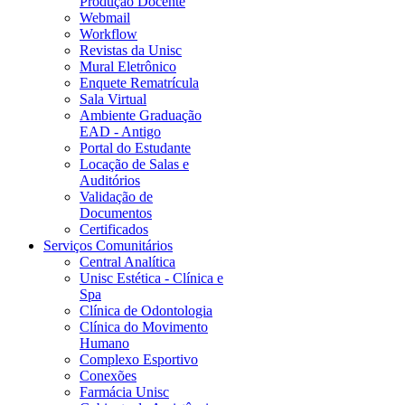
Produção Docente
Webmail
Workflow
Revistas da Unisc
Mural Eletrônico
Enquete Rematrícula
Sala Virtual
Ambiente Graduação
EAD - Antigo
Portal do Estudante
Locação de Salas e
Auditórios
Validação de
Documentos
Certificados
Serviços Comunitários
Central Analítica
Unisc Estética - Clínica e
Spa
Clínica de Odontologia
Clínica do Movimento
Humano
Complexo Esportivo
Conexões
Farmácia Unisc