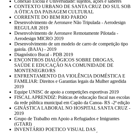
Conexão Escola e Universidade: sujeitos, ações e saberes
CONTEXTO URBANO DE SANTA CRUZ DO SUL SOB
A ÓTICA DA PAISAGEM CULTURAL
CORRENTE DO BEM RIO PARDO
Desenvolvimento de Aeronave Não Tripulada - Aerodesign
REGULAR 2019
Desenvolvimento de Aeronave Remotamente Pilotada -
Aerodesign MICRO 2019
Desenvolvimento de um modelo de carro de competição tipo
gaiola. (BAJA) - 2019
Diagnóstico Bucal - PDB 2019
ENCONTROS DIALÓGICOS SOBRE DROGAS,
SAÚDE E EDUCAÇÃO NA COMUNIDADE DE
MONTENEGRO/RS
ENFRENTAMENTO DA VIOLÊNCIA DOMÉSTICA E
FAMILIAR: Direitos e Garantias legais da Mulher agredida
2019
Equipe UNISC de apoio a competições esportivas 2019
FISCAL APRENDIZ: Práticas de educação fiscal nas escolas
da rede pública municipal em Capão da Canoa- RS -2ª edição
GINÁSTICA LABORAL NO HOSPITAL SANTA CRUZ -
2019
Grupo de Trabalho em Apoio a Refugiados e Imigrantes
(GTARI)
INVENTÁRIO POETICO VISUAL DAS