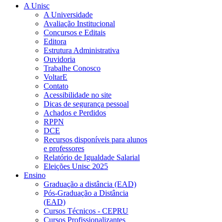
A Unisc
A Universidade
Avaliação Institucional
Concursos e Editais
Editora
Estrutura Administrativa
Ouvidoria
Trabalhe Conosco
VoltarE
Contato
Acessibilidade no site
Dicas de segurança pessoal
Achados e Perdidos
RPPN
DCE
Recursos disponíveis para alunos
e professores
Relatório de Igualdade Salarial
Eleições Unisc 2025
Ensino
Graduação a distância (EAD)
Pós-Graduação a Distância
(EAD)
Cursos Técnicos - CEPRU
Cursos Profissionalizantes