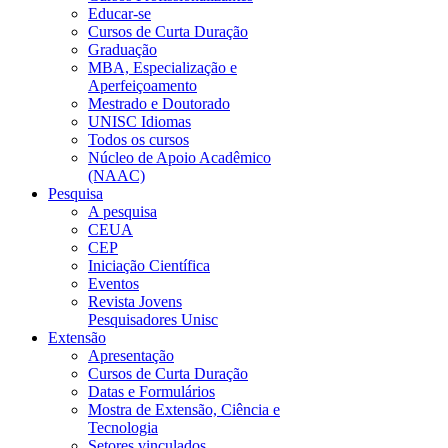
Educar-se
Cursos de Curta Duração
Graduação
MBA, Especialização e
Aperfeiçoamento
Mestrado e Doutorado
UNISC Idiomas
Todos os cursos
Núcleo de Apoio Acadêmico
(NAAC)
Pesquisa
A pesquisa
CEUA
CEP
Iniciação Científica
Eventos
Revista Jovens
Pesquisadores Unisc
Extensão
Apresentação
Cursos de Curta Duração
Datas e Formulários
Mostra de Extensão, Ciência e
Tecnologia
Setores vinculados