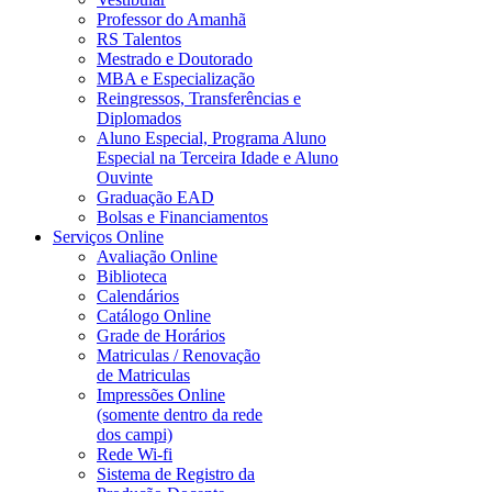
Professor do Amanhã
RS Talentos
Mestrado e Doutorado
MBA e Especialização
Reingressos, Transferências e
Diplomados
Aluno Especial, Programa Aluno
Especial na Terceira Idade e Aluno
Ouvinte
Graduação EAD
Bolsas e Financiamentos
Serviços Online
Avaliação Online
Biblioteca
Calendários
Catálogo Online
Grade de Horários
Matriculas / Renovação
de Matriculas
Impressões Online
(somente dentro da rede
dos campi)
Rede Wi-fi
Sistema de Registro da