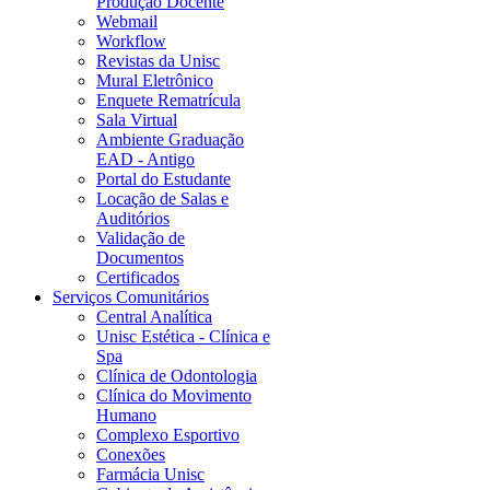
Produção Docente
Webmail
Workflow
Revistas da Unisc
Mural Eletrônico
Enquete Rematrícula
Sala Virtual
Ambiente Graduação
EAD - Antigo
Portal do Estudante
Locação de Salas e
Auditórios
Validação de
Documentos
Certificados
Serviços Comunitários
Central Analítica
Unisc Estética - Clínica e
Spa
Clínica de Odontologia
Clínica do Movimento
Humano
Complexo Esportivo
Conexões
Farmácia Unisc