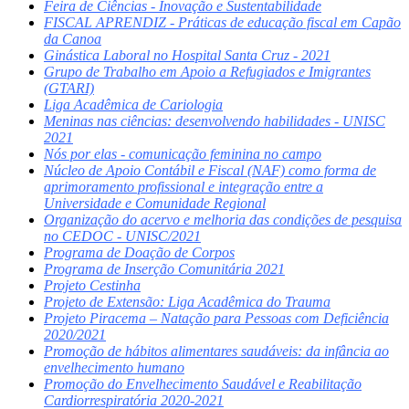
Feira de Ciências - Inovação e Sustentabilidade
FISCAL APRENDIZ - Práticas de educação fiscal em Capão
da Canoa
Ginástica Laboral no Hospital Santa Cruz - 2021
Grupo de Trabalho em Apoio a Refugiados e Imigrantes
(GTARI)
Liga Acadêmica de Cariologia
Meninas nas ciências: desenvolvendo habilidades - UNISC
2021
Nós por elas - comunicação feminina no campo
Núcleo de Apoio Contábil e Fiscal (NAF) como forma de
aprimoramento profissional e integração entre a
Universidade e Comunidade Regional
Organização do acervo e melhoria das condições de pesquisa
no CEDOC - UNISC/2021
Programa de Doação de Corpos
Programa de Inserção Comunitária 2021
Projeto Cestinha
Projeto de Extensão: Liga Acadêmica do Trauma
Projeto Piracema – Natação para Pessoas com Deficiência
2020/2021
Promoção de hábitos alimentares saudáveis: da infância ao
envelhecimento humano
Promoção do Envelhecimento Saudável e Reabilitação
Cardiorrespiratória 2020-2021