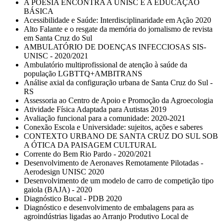
A POESIA ENCONTRA A UNISC E A EDUCAÇÃO
BÁSICA
Acessibilidade e Saúde: Interdisciplinaridade em Ação 2020
Alto Falante e o resgate da memória do jornalismo de revista
em Santa Cruz do Sul
AMBULATÓRIO DE DOENÇAS INFECCIOSAS SIS-
UNISC - 2020/2021
Ambulatório multiprofissional de atenção à saúde da
população LGBTTQ+AMBITRANS
Análise axial da configuração urbana de Santa Cruz do Sul -
RS
Assessoria ao Centro de Apoio e Promoção da Agroecologia
Atividade Física Adaptada para Autistas 2019
Avaliação funcional para a comunidade: 2020-2021
Conexão Escola e Universidade: sujeitos, ações e saberes
CONTEXTO URBANO DE SANTA CRUZ DO SUL SOB
A ÓTICA DA PAISAGEM CULTURAL
Corrente do Bem Rio Pardo - 2020/2021
Desenvolvimento de Aeronaves Remotamente Pilotadas -
Aerodesign UNISC 2020
Desenvolvimento de um modelo de carro de competição tipo
gaiola (BAJA) - 2020
Diagnóstico Bucal - PDB 2020
Diagnóstico e desenvolvimento de embalagens para as
agroindústrias ligadas ao Arranjo Produtivo Local de