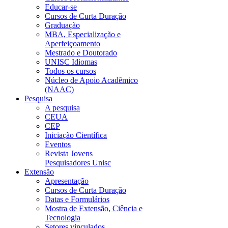
Educar-se
Cursos de Curta Duração
Graduação
MBA, Especialização e
Aperfeiçoamento
Mestrado e Doutorado
UNISC Idiomas
Todos os cursos
Núcleo de Apoio Acadêmico
(NAAC)
Pesquisa
A pesquisa
CEUA
CEP
Iniciação Científica
Eventos
Revista Jovens
Pesquisadores Unisc
Extensão
Apresentação
Cursos de Curta Duração
Datas e Formulários
Mostra de Extensão, Ciência e
Tecnologia
Setores vinculados