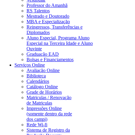
Professor do Amanhã
RS Talentos
Mestrado e Doutorado
MBA e Especialização
Reingressos, Transferências e
Diplomados
Aluno Especial, Programa Aluno
Especial na Terceira Idade e Aluno
Ouvinte
Graduação EAD
Bolsas e Financiamentos
Serviços Online
Avaliação Online
Biblioteca
Calendários
Catálogo Online
Grade de Horários
Matriculas / Renovação
de Matriculas
Impressões Online
(somente dentro da rede
dos campi)
Rede Wi-fi
Sistema de Registro da