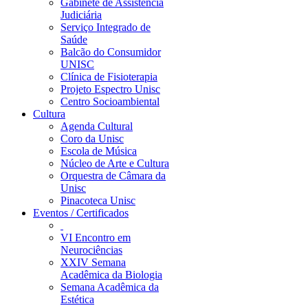
Gabinete de Assistência
Judiciária
Serviço Integrado de
Saúde
Balcão do Consumidor
UNISC
Clínica de Fisioterapia
Projeto Espectro Unisc
Centro Socioambiental
Cultura
Agenda Cultural
Coro da Unisc
Escola de Música
Núcleo de Arte e Cultura
Orquestra de Câmara da
Unisc
Pinacoteca Unisc
Eventos / Certificados
VI Encontro em
Neurociências
XXIV Semana
Acadêmica da Biologia
Semana Acadêmica da
Estética