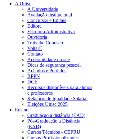
A Unisc
A Universidade
Avaliação Institucional
Concursos e Editais
Editora
Estrutura Administrativa
Ouvidoria
Trabalhe Conosco
VoltarE
Contato
Acessibilidade no site
Dicas de segurança pessoal
Achados e Perdidos
RPPN
DCE
Recursos disponíveis para alunos
e professores
Relatório de Igualdade Salarial
Eleições Unisc 2025
Ensino
Graduação a distância (EAD)
Pós-Graduação a Distância
(EAD)
Cursos Técnicos - CEPRU
Cursos Profissionalizantes