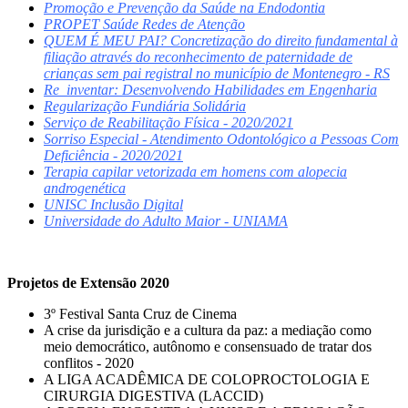
Promoção e Prevenção da Saúde na Endodontia
PROPET Saúde Redes de Atenção
QUEM É MEU PAI? Concretização do direito fundamental à
filiação através do reconhecimento de paternidade de
crianças sem pai registral no município de Montenegro - RS
Re_inventar: Desenvolvendo Habilidades em Engenharia
Regularização Fundiária Solidária
Serviço de Reabilitação Física - 2020/2021
Sorriso Especial - Atendimento Odontológico a Pessoas Com
Deficiência - 2020/2021
Terapia capilar vetorizada em homens com alopecia
androgenética
UNISC Inclusão Digital
Universidade do Adulto Maior - UNIAMA
Projetos de Extensão 2020
3º Festival Santa Cruz de Cinema
A crise da jurisdição e a cultura da paz: a mediação como
meio democrático, autônomo e consensuado de tratar dos
conflitos - 2020
A LIGA ACADÊMICA DE COLOPROCTOLOGIA E
CIRURGIA DIGESTIVA (LACCID)