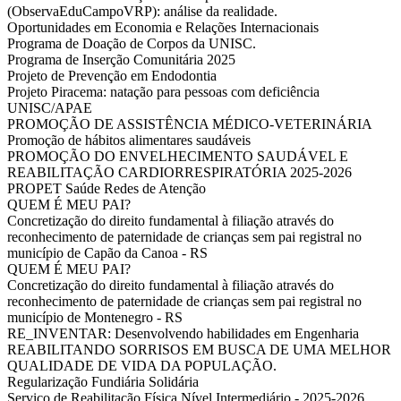
(ObservaEduCampoVRP): análise da realidade.
Oportunidades em Economia e Relações Internacionais
Programa de Doação de Corpos da UNISC.
Programa de Inserção Comunitária 2025
Projeto de Prevenção em Endodontia
Projeto Piracema: natação para pessoas com deficiência
UNISC/APAE
PROMOÇÃO DE ASSISTÊNCIA MÉDICO-VETERINÁRIA
Promoção de hábitos alimentares saudáveis
PROMOÇÃO DO ENVELHECIMENTO SAUDÁVEL E
REABILITAÇÃO CARDIORRESPIRATÓRIA 2025-2026
PROPET Saúde Redes de Atenção
QUEM É MEU PAI?
Concretização do direito fundamental à filiação através do
reconhecimento de paternidade de crianças sem pai registral no
município de Capão da Canoa - RS
QUEM É MEU PAI?
Concretização do direito fundamental à filiação através do
reconhecimento de paternidade de crianças sem pai registral no
município de Montenegro - RS
RE_INVENTAR: Desenvolvendo habilidades em Engenharia
REABILITANDO SORRISOS EM BUSCA DE UMA MELHOR
QUALIDADE DE VIDA DA POPULAÇÃO.
Regularização Fundiária Solidária
Serviço de Reabilitação Física Nível Intermediário - 2025-2026