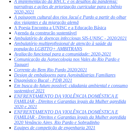
A implementação da BNCC e os desafios da pandemia:
narrativas e ações de priorização curricular para o biênio
2020-2021
A paisagem cultural dos rios Jacuí e Pardo a partir do olhar
dos viajantes e da migração alemã
A Poesia Encontra a UNISC e a Educação Básica
A
genda da construção sustentável
Ambulatório de doenças infecciosas SIS-UNISC - 2020/2021
Ambulatório multiprofissional de atenção à saúde da
população LGBTTQ+ AMBITRANS
Avaliação funcional para a comunidade: 2020-2021
Comunicação da Agroecologia nos Vales do Rio Pardo e
Taquari
Corrente do Bem Rio Pardo 2020/2021
Design de embalagens para Agroindústrias Familiares
Diagnóstico Bucal - PDB 2021
Em busca do futuro possível: cidadania ambiental e consumo
sustentável 2021
ENFRENTAMENTO DA VIOLÊNCIA DOMÉSTICA E
FAMILIAR - Direitos e Garantias legais da Mulher agredida
2020 e 2021
ENFRENTAMENTO DA VIOLÊNCIA DOMÉSTICA E
FAMILIAR - Direitos e Garantias legais da Mulher agredida
2020 Venâncio Aires, Rio Pardo e Sobradinho
Equipes de competição de engenharia 2021