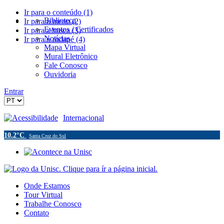
Ir para o conteúdo (1)
Biblioteca
Ir para o menu (2)
Eventos / Certificados
Ir para a busca (3)
Notícias
Ir para o rodapé (4)
Mapa Virtual
Mural Eletrônico
Fale Conosco
Ouvidoria
Entrar
Acessibilidade
Internacional
10.2°C
Santa Cruz do Sul
Onde Estamos
Tour Virtual
Trabalhe Conosco
Contato