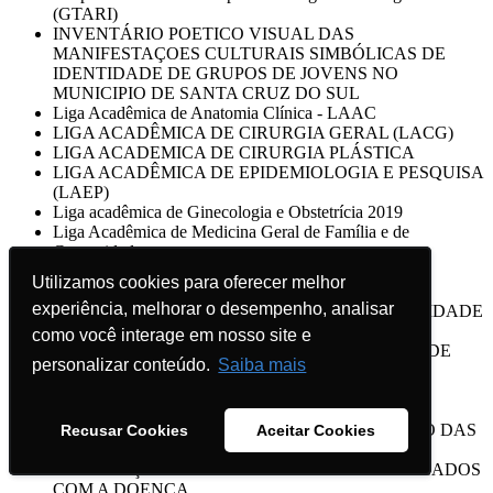
(GTARI)
INVENTÁRIO POETICO VISUAL DAS
MANIFESTAÇOES CULTURAIS SIMBÓLICAS DE
IDENTIDADE DE GRUPOS DE JOVENS NO
MUNICIPIO DE SANTA CRUZ DO SUL
Liga Acadêmica de Anatomia Clínica - LAAC
LIGA ACADÊMICA DE CIRURGIA GERAL (LACG)
LIGA ACADEMICA DE CIRURGIA PLÁSTICA
LIGA ACADÊMICA DE EPIDEMIOLOGIA E PESQUISA
(LAEP)
Liga acadêmica de Ginecologia e Obstetrícia 2019
Liga Acadêmica de Medicina Geral de Família e de
Comunidade
Liga Acadêmica de Patologia
Utilizamos cookies para oferecer melhor
Utilizamos cookies para oferecer melhor
LIGA ACADÊMICA DE PEDIATRIA
experiência, melhorar o desempenho, analisar
experiência, melhorar o desempenho, analisar
LIGA ACADÊMICA DO CÂNCER DA UNIVERSIDADE
DE SANTA CRUZ DO SUL
como você interage em nosso site e
como você interage em nosso site e
LIGA ACADÊMICA DO RIM - UNIVERSIDADE DE
personalizar conteúdo.
personalizar conteúdo.
Saiba mais
Saiba mais
SANTA CRUZ DO SUL - UNISC 2019
LIGA ACADÊMICA DO TRAUMA
LIGA DE MEDICINA DE EMERGÊNCIA/2019
Liga de Otorrinolaringologia UNISC 2019 - ESTUDO DAS
Recusar Cookies
Recusar Cookies
Aceitar Cookies
Aceitar Cookies
TERAPIAS PRESCRITAS NA RINITE E
ORIENTAÇÕES AOS PACIENTES DIAGNOSTICADOS
COM A DOENÇA