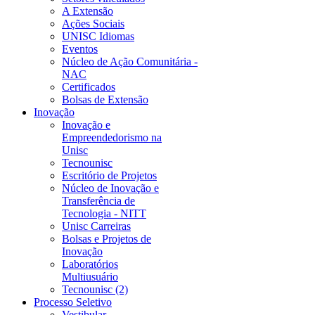
A Extensão
Ações Sociais
UNISC Idiomas
Eventos
Núcleo de Ação Comunitária -
NAC
Certificados
Bolsas de Extensão
Inovação
Inovação e
Empreendedorismo na
Unisc
Tecnounisc
Escritório de Projetos
Núcleo de Inovação e
Transferência de
Tecnologia - NITT
Unisc Carreiras
Bolsas e Projetos de
Inovação
Laboratórios
Multiusuário
Tecnounisc (2)
Processo Seletivo
Vestibular