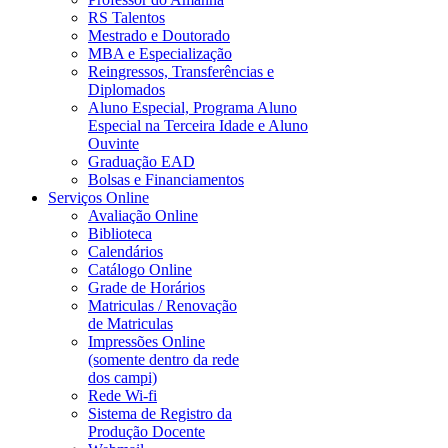
RS Talentos
Mestrado e Doutorado
MBA e Especialização
Reingressos, Transferências e
Diplomados
Aluno Especial, Programa Aluno
Especial na Terceira Idade e Aluno
Ouvinte
Graduação EAD
Bolsas e Financiamentos
Serviços Online
Avaliação Online
Biblioteca
Calendários
Catálogo Online
Grade de Horários
Matriculas / Renovação
de Matriculas
Impressões Online
(somente dentro da rede
dos campi)
Rede Wi-fi
Sistema de Registro da
Produção Docente