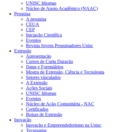
UNISC Idiomas
Núcleo de Apoio Acadêmico (NAAC)
Pesquisa
A pesquisa
CEUA
CEP
Iniciação Científica
Eventos
Revista Jovens Pesquisadores Unisc
Extensão
Apresentação
Cursos de Curta Duração
Datas e Formulários
Mostra de Extensão, Ciência e Tecnologia
Setores vinculados
A Extensão
Ações Sociais
UNISC Idiomas
Eventos
Núcleo de Ação Comunitária - NAC
Certificados
Bolsas de Extensão
Inovação
Inovação e Empreendedorismo na Unisc
Tecnounisc