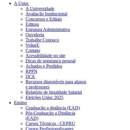
A Unisc
A Universidade
Avaliação Institucional
Concursos e Editais
Editora
Estrutura Administrativa
Ouvidoria
Trabalhe Conosco
VoltarE
Contato
Acessibilidade no site
Dicas de segurança pessoal
Achados e Perdidos
RPPN
DCE
Recursos disponíveis para alunos
e professores
Relatório de Igualdade Salarial
Eleições Unisc 2025
Ensino
Graduação a distância (EAD)
Pós-Graduação a Distância
(EAD)
Cursos Técnicos - CEPRU
Cursos Profissionalizantes