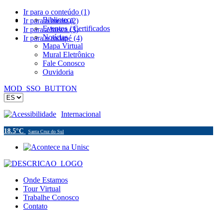
Ir para o conteúdo (1)
Biblioteca
Ir para o menu (2)
Eventos / Certificados
Ir para a busca (3)
Notícias
Ir para o rodapé (4)
Mapa Virtual
Mural Eletrônico
Fale Conosco
Ouvidoria
MOD_SSO_BUTTON
Acessibilidade
Internacional
18.5°C
Santa Cruz do Sul
Onde Estamos
Tour Virtual
Trabalhe Conosco
Contato