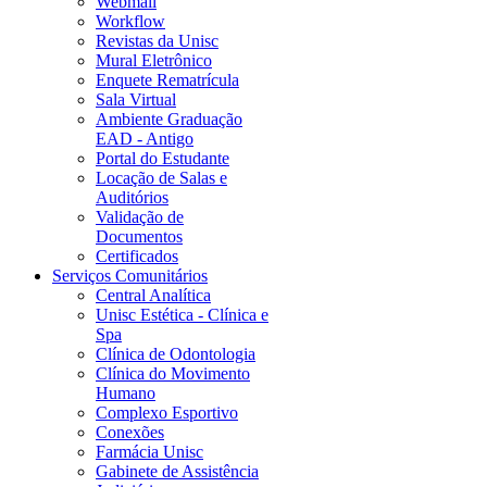
Webmail
Workflow
Revistas da Unisc
Mural Eletrônico
Enquete Rematrícula
Sala Virtual
Ambiente Graduação
EAD - Antigo
Portal do Estudante
Locação de Salas e
Auditórios
Validação de
Documentos
Certificados
Serviços Comunitários
Central Analítica
Unisc Estética - Clínica e
Spa
Clínica de Odontologia
Clínica do Movimento
Humano
Complexo Esportivo
Conexões
Farmácia Unisc
Gabinete de Assistência