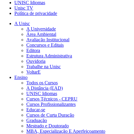
UNISC Idiomas
Unisc TV
Política de privacidade
A Unisc
A Universidade
Área Ambiental
Avaliação Institucional
Concursos e Editais
Editora
Estrutura Administrativa
Ouvidoria
Trabalhe na Unisc
VoltarE
Ensino
Todos os Cursos
A Distância (EAD)
UNISC Idiomas
Cursos Técnicos - CEPRU
Cursos Profissionalizantes
Educar-se
Cursos de Curta Duração
Graduação
Mestrado e Doutorado
MBA, Especialização E Aperfeiçoamento