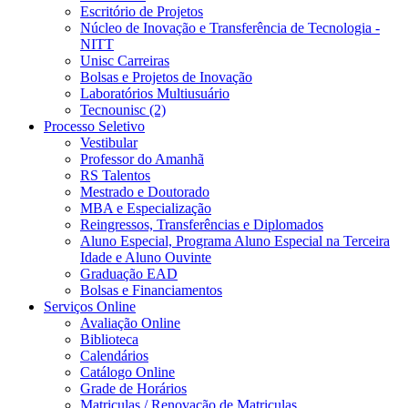
Escritório de Projetos
Núcleo de Inovação e Transferência de Tecnologia -
NITT
Unisc Carreiras
Bolsas e Projetos de Inovação
Laboratórios Multiusuário
Tecnounisc (2)
Processo Seletivo
Vestibular
Professor do Amanhã
RS Talentos
Mestrado e Doutorado
MBA e Especialização
Reingressos, Transferências e Diplomados
Aluno Especial, Programa Aluno Especial na Terceira
Idade e Aluno Ouvinte
Graduação EAD
Bolsas e Financiamentos
Serviços Online
Avaliação Online
Biblioteca
Calendários
Catálogo Online
Grade de Horários
Matriculas / Renovação de Matriculas