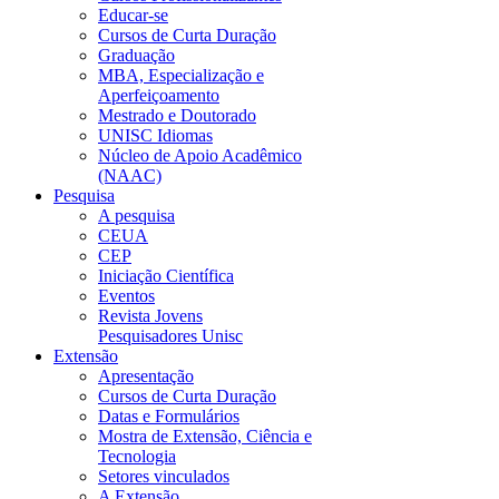
Educar-se
Cursos de Curta Duração
Graduação
MBA, Especialização e
Aperfeiçoamento
Mestrado e Doutorado
UNISC Idiomas
Núcleo de Apoio Acadêmico
(NAAC)
Pesquisa
A pesquisa
CEUA
CEP
Iniciação Científica
Eventos
Revista Jovens
Pesquisadores Unisc
Extensão
Apresentação
Cursos de Curta Duração
Datas e Formulários
Mostra de Extensão, Ciência e
Tecnologia
Setores vinculados
A Extensão