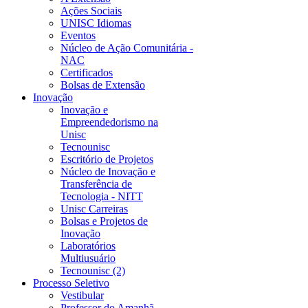
Ações Sociais
UNISC Idiomas
Eventos
Núcleo de Ação Comunitária -
NAC
Certificados
Bolsas de Extensão
Inovação
Inovação e
Empreendedorismo na
Unisc
Tecnounisc
Escritório de Projetos
Núcleo de Inovação e
Transferência de
Tecnologia - NITT
Unisc Carreiras
Bolsas e Projetos de
Inovação
Laboratórios
Multiusuário
Tecnounisc (2)
Processo Seletivo
Vestibular
Professor do Amanhã