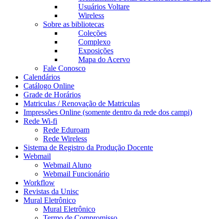
Usuários Voltare
Wireless
Sobre as bibliotecas
Coleções
Complexo
Exposições
Mapa do Acervo
Fale Conosco
Calendários
Catálogo Online
Grade de Horários
Matriculas / Renovação de Matriculas
Impressões Online (somente dentro da rede dos campi)
Rede Wi-fi
Rede Eduroam
Rede Wireless
Sistema de Registro da Produção Docente
Webmail
Webmail Aluno
Webmail Funcionário
Workflow
Revistas da Unisc
Mural Eletrônico
Mural Eletrônico
Termo de Compromisso