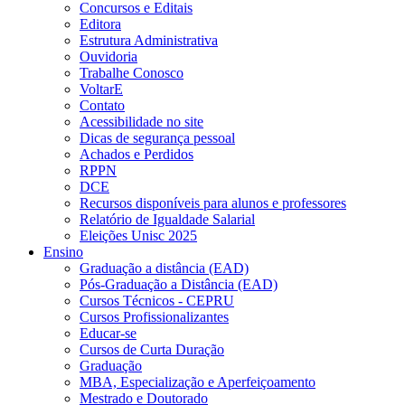
Concursos e Editais
Editora
Estrutura Administrativa
Ouvidoria
Trabalhe Conosco
VoltarE
Contato
Acessibilidade no site
Dicas de segurança pessoal
Achados e Perdidos
RPPN
DCE
Recursos disponíveis para alunos e professores
Relatório de Igualdade Salarial
Eleições Unisc 2025
Ensino
Graduação a distância (EAD)
Pós-Graduação a Distância (EAD)
Cursos Técnicos - CEPRU
Cursos Profissionalizantes
Educar-se
Cursos de Curta Duração
Graduação
MBA, Especialização e Aperfeiçoamento
Mestrado e Doutorado