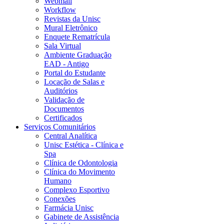
Webmail
Workflow
Revistas da Unisc
Mural Eletrônico
Enquete Rematrícula
Sala Virtual
Ambiente Graduação
EAD - Antigo
Portal do Estudante
Locação de Salas e
Auditórios
Validação de
Documentos
Certificados
Serviços Comunitários
Central Analítica
Unisc Estética - Clínica e
Spa
Clínica de Odontologia
Clínica do Movimento
Humano
Complexo Esportivo
Conexões
Farmácia Unisc
Gabinete de Assistência