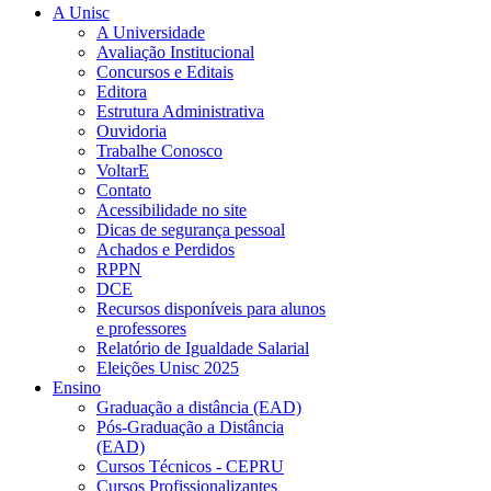
A Unisc
A Universidade
Avaliação Institucional
Concursos e Editais
Editora
Estrutura Administrativa
Ouvidoria
Trabalhe Conosco
VoltarE
Contato
Acessibilidade no site
Dicas de segurança pessoal
Achados e Perdidos
RPPN
DCE
Recursos disponíveis para alunos
e professores
Relatório de Igualdade Salarial
Eleições Unisc 2025
Ensino
Graduação a distância (EAD)
Pós-Graduação a Distância
(EAD)
Cursos Técnicos - CEPRU
Cursos Profissionalizantes