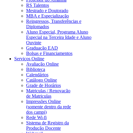
RS Talentos
Mestrado e Doutorado
MBA e Especialização
Reingressos, Transferências e
Diplomados
Aluno Especial, Programa Aluno
Especial na Terceira Idade e Aluno
Ouvinte
Graduação EAD
Bolsas e Financiamentos
Serviços Online
Avaliação Online
Biblioteca
Calendários
Catálogo Online
Grade de Horários
Matriculas / Renovação
de Matriculas
Impressões Online
(somente dentro da rede
dos campi)
Rede Wi-fi
Sistema de Registro da
Produção Docente