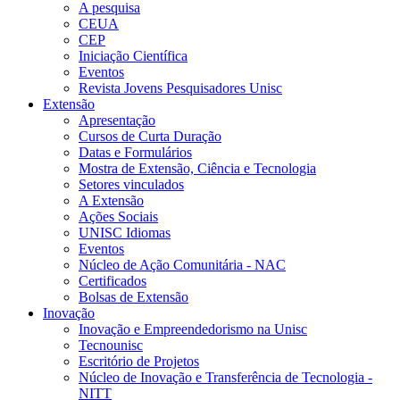
A pesquisa
CEUA
CEP
Iniciação Científica
Eventos
Revista Jovens Pesquisadores Unisc
Extensão
Apresentação
Cursos de Curta Duração
Datas e Formulários
Mostra de Extensão, Ciência e Tecnologia
Setores vinculados
A Extensão
Ações Sociais
UNISC Idiomas
Eventos
Núcleo de Ação Comunitária - NAC
Certificados
Bolsas de Extensão
Inovação
Inovação e Empreendedorismo na Unisc
Tecnounisc
Escritório de Projetos
Núcleo de Inovação e Transferência de Tecnologia -
NITT