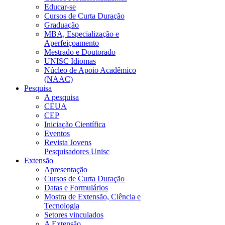
Educar-se
Cursos de Curta Duração
Graduação
MBA, Especialização e
Aperfeiçoamento
Mestrado e Doutorado
UNISC Idiomas
Núcleo de Apoio Acadêmico
(NAAC)
Pesquisa
A pesquisa
CEUA
CEP
Iniciação Científica
Eventos
Revista Jovens
Pesquisadores Unisc
Extensão
Apresentação
Cursos de Curta Duração
Datas e Formulários
Mostra de Extensão, Ciência e
Tecnologia
Setores vinculados
A Extensão