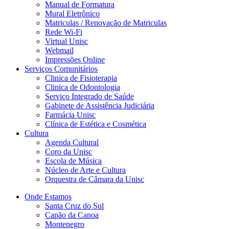
Manual de Formatura
Mural Eletrônico
Matriculas / Renovação de Matriculas
Rede Wi-Fi
Virtual Unisc
Webmail
Impressões Online
Serviços Comunitários
Clinica de Fisioterapia
Clinica de Odontologia
Serviço Integrado de Saúde
Gabinete de Assistência Judiciária
Farmácia Unisc
Clínica de Estética e Cosmética
Cultura
Agenda Cultural
Coro da Unisc
Escola de Música
Núcleo de Arte e Cultura
Orquestra de Câmara da Unisc
Onde Estamos
Santa Cruz do Sul
Capão da Canoa
Montenegro