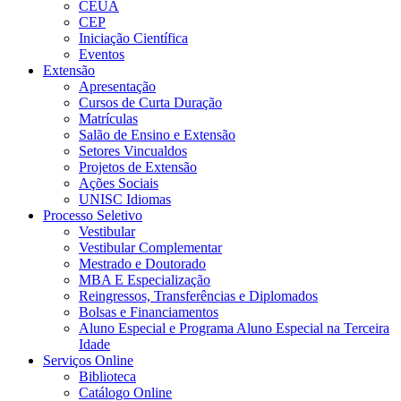
CEUA
CEP
Iniciação Científica
Eventos
Extensão
Apresentação
Cursos de Curta Duração
Matrículas
Salão de Ensino e Extensão
Setores Vincualdos
Projetos de Extensão
Ações Sociais
UNISC Idiomas
Processo Seletivo
Vestibular
Vestibular Complementar
Mestrado e Doutorado
MBA E Especialização
Reingressos, Transferências e Diplomados
Bolsas e Financiamentos
Aluno Especial e Programa Aluno Especial na Terceira
Idade
Serviços Online
Biblioteca
Catálogo Online