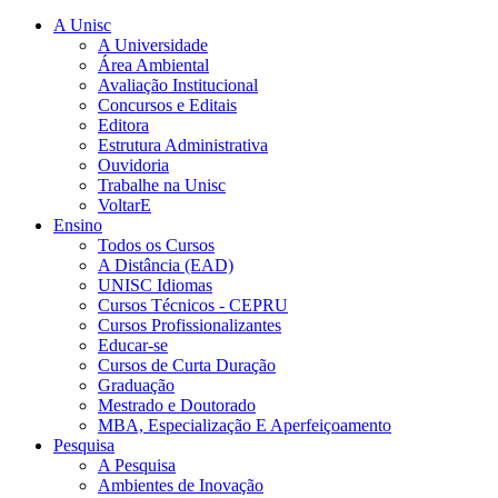
A Unisc
A Universidade
Área Ambiental
Avaliação Institucional
Concursos e Editais
Editora
Estrutura Administrativa
Ouvidoria
Trabalhe na Unisc
VoltarE
Ensino
Todos os Cursos
A Distância (EAD)
UNISC Idiomas
Cursos Técnicos - CEPRU
Cursos Profissionalizantes
Educar-se
Cursos de Curta Duração
Graduação
Mestrado e Doutorado
MBA, Especialização E Aperfeiçoamento
Pesquisa
A Pesquisa
Ambientes de Inovação