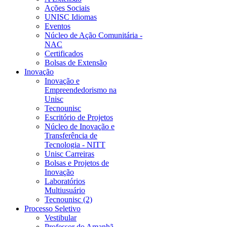
Ações Sociais
UNISC Idiomas
Eventos
Núcleo de Ação Comunitária -
NAC
Certificados
Bolsas de Extensão
Inovação
Inovação e
Empreendedorismo na
Unisc
Tecnounisc
Escritório de Projetos
Núcleo de Inovação e
Transferência de
Tecnologia - NITT
Unisc Carreiras
Bolsas e Projetos de
Inovação
Laboratórios
Multiusuário
Tecnounisc (2)
Processo Seletivo
Vestibular
Professor do Amanhã