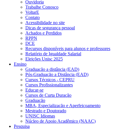
Ouvidoria
Trabalhe Conosco
VoltarE
Contato
Acessibilidade no site
Dicas de segurança pessoal
Achados e Perdidos
RPPN
DCE
Recursos disponíveis para alunos e professores
Relatório de Igualdade Salarial
Eleições Unisc 2025
Ensino
Graduação a distância (EAD)
Pós-Graduação a Distância (EAD)
Cursos Técnicos - CEPRU
Cursos Profissionalizantes
Educar-se
Cursos de Curta Duração
Graduação
MBA, Especialização e Aperfeiçoamento
Mestrado e Doutorado
UNISC Idiomas
Núcleo de Apoio Acadêmico (NAAC)
Pesquisa