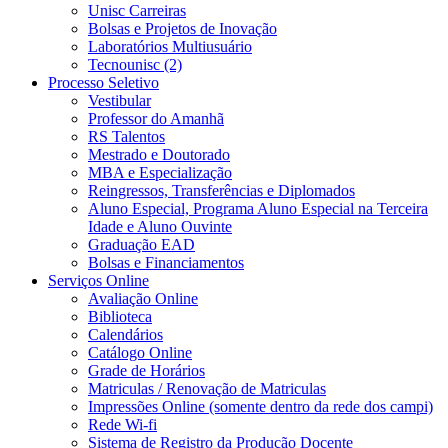
Unisc Carreiras
Bolsas e Projetos de Inovação
Laboratórios Multiusuário
Tecnounisc (2)
Processo Seletivo
Vestibular
Professor do Amanhã
RS Talentos
Mestrado e Doutorado
MBA e Especialização
Reingressos, Transferências e Diplomados
Aluno Especial, Programa Aluno Especial na Terceira
Idade e Aluno Ouvinte
Graduação EAD
Bolsas e Financiamentos
Serviços Online
Avaliação Online
Biblioteca
Calendários
Catálogo Online
Grade de Horários
Matriculas / Renovação de Matriculas
Impressões Online (somente dentro da rede dos campi)
Rede Wi-fi
Sistema de Registro da Produção Docente