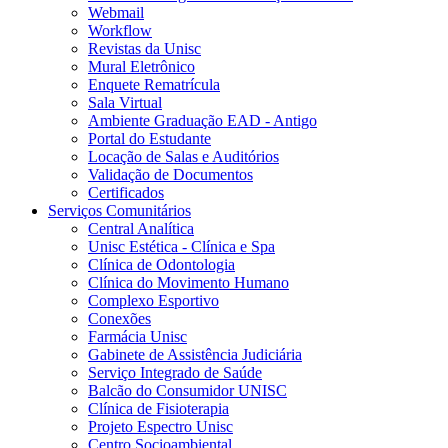
Webmail
Workflow
Revistas da Unisc
Mural Eletrônico
Enquete Rematrícula
Sala Virtual
Ambiente Graduação EAD - Antigo
Portal do Estudante
Locação de Salas e Auditórios
Validação de Documentos
Certificados
Serviços Comunitários
Central Analítica
Unisc Estética - Clínica e Spa
Clínica de Odontologia
Clínica do Movimento Humano
Complexo Esportivo
Conexões
Farmácia Unisc
Gabinete de Assistência Judiciária
Serviço Integrado de Saúde
Balcão do Consumidor UNISC
Clínica de Fisioterapia
Projeto Espectro Unisc
Centro Socioambiental