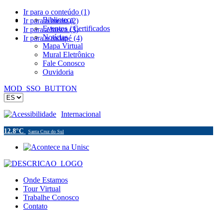
Ir para o conteúdo (1)
Biblioteca
Ir para o menu (2)
Eventos / Certificados
Ir para a busca (3)
Notícias
Ir para o rodapé (4)
Mapa Virtual
Mural Eletrônico
Fale Conosco
Ouvidoria
MOD_SSO_BUTTON
Acessibilidade
Internacional
12.8°C
Santa Cruz do Sul
Onde Estamos
Tour Virtual
Trabalhe Conosco
Contato