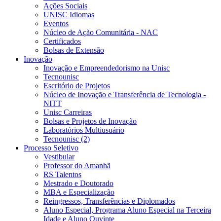
Ações Sociais
UNISC Idiomas
Eventos
Núcleo de Ação Comunitária - NAC
Certificados
Bolsas de Extensão
Inovação
Inovação e Empreendedorismo na Unisc
Tecnounisc
Escritório de Projetos
Núcleo de Inovação e Transferência de Tecnologia -
NITT
Unisc Carreiras
Bolsas e Projetos de Inovação
Laboratórios Multiusuário
Tecnounisc (2)
Processo Seletivo
Vestibular
Professor do Amanhã
RS Talentos
Mestrado e Doutorado
MBA e Especialização
Reingressos, Transferências e Diplomados
Aluno Especial, Programa Aluno Especial na Terceira
Idade e Aluno Ouvinte