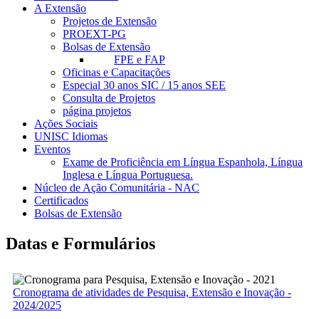
A Extensão
Projetos de Extensão
PROEXT-PG
Bolsas de Extensão
FPE e FAP
Oficinas e Capacitações
Especial 30 anos SIC / 15 anos SEE
Consulta de Projetos
página projetos
Ações Sociais
UNISC Idiomas
Eventos
Exame de Proficiência em Língua Espanhola, Língua
Inglesa e Língua Portuguesa.
Núcleo de Ação Comunitária - NAC
Certificados
Bolsas de Extensão
Datas e Formulários
Cronograma de atividades de Pesquisa, Extensão e Inovação -
2024/2025