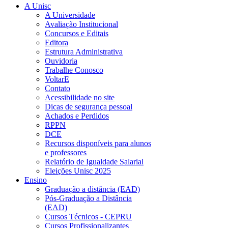
A Unisc
A Universidade
Avaliação Institucional
Concursos e Editais
Editora
Estrutura Administrativa
Ouvidoria
Trabalhe Conosco
VoltarE
Contato
Acessibilidade no site
Dicas de segurança pessoal
Achados e Perdidos
RPPN
DCE
Recursos disponíveis para alunos
e professores
Relatório de Igualdade Salarial
Eleições Unisc 2025
Ensino
Graduação a distância (EAD)
Pós-Graduação a Distância
(EAD)
Cursos Técnicos - CEPRU
Cursos Profissionalizantes