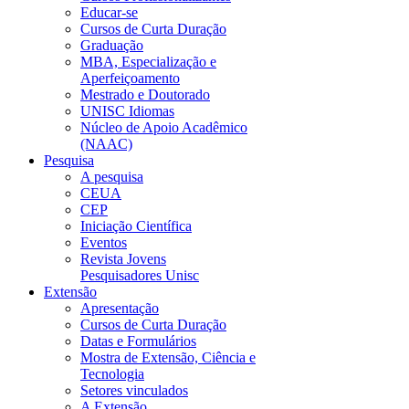
Educar-se
Cursos de Curta Duração
Graduação
MBA, Especialização e
Aperfeiçoamento
Mestrado e Doutorado
UNISC Idiomas
Núcleo de Apoio Acadêmico
(NAAC)
Pesquisa
A pesquisa
CEUA
CEP
Iniciação Científica
Eventos
Revista Jovens
Pesquisadores Unisc
Extensão
Apresentação
Cursos de Curta Duração
Datas e Formulários
Mostra de Extensão, Ciência e
Tecnologia
Setores vinculados
A Extensão