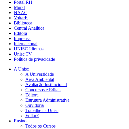
Portal RH
Mural
NAAC
VoltarE
Biblioteca
Central Analítica
Editora
Imprensa
Internacional
UNISC Idiomas
Unisc TV
Política de privacidade
A Unisc
A Universidade
Área Ambiental
Avaliação Institucional
Concursos e Editais
Editora
Estrutura Administrativa
Ouvidoria
Trabalhe na Unisc
VoltarE
Ensino
Todos os Cursos