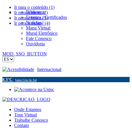
Ir para o conteúdo (1)
Biblioteca
Ir para o menu (2)
Eventos / Certificados
Ir para a busca (3)
Notícias
Ir para o rodapé (4)
Mapa Virtual
Mural Eletrônico
Fale Conosco
Ouvidoria
MOD_SSO_BUTTON
Acessibilidade
Internacional
8.3°C
Santa Cruz do Sul
Onde Estamos
Tour Virtual
Trabalhe Conosco
Contato