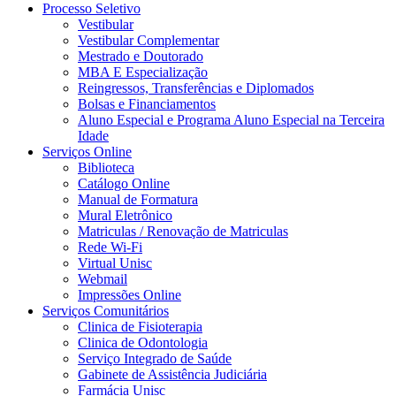
Processo Seletivo
Vestibular
Vestibular Complementar
Mestrado e Doutorado
MBA E Especialização
Reingressos, Transferências e Diplomados
Bolsas e Financiamentos
Aluno Especial e Programa Aluno Especial na Terceira
Idade
Serviços Online
Biblioteca
Catálogo Online
Manual de Formatura
Mural Eletrônico
Matriculas / Renovação de Matriculas
Rede Wi-Fi
Virtual Unisc
Webmail
Impressões Online
Serviços Comunitários
Clinica de Fisioterapia
Clinica de Odontologia
Serviço Integrado de Saúde
Gabinete de Assistência Judiciária
Farmácia Unisc