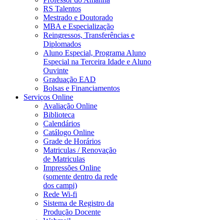
RS Talentos
Mestrado e Doutorado
MBA e Especialização
Reingressos, Transferências e
Diplomados
Aluno Especial, Programa Aluno
Especial na Terceira Idade e Aluno
Ouvinte
Graduação EAD
Bolsas e Financiamentos
Serviços Online
Avaliação Online
Biblioteca
Calendários
Catálogo Online
Grade de Horários
Matriculas / Renovação
de Matriculas
Impressões Online
(somente dentro da rede
dos campi)
Rede Wi-fi
Sistema de Registro da
Produção Docente