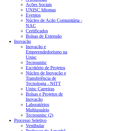
Ações Sociais
UNISC Idiomas
Eventos
Núcleo de Ação Comunitária -
NAC
Certificados
Bolsas de Extensão
Inovação
Inovação e
Empreendedorismo na
Unisc
Tecnounisc
Escritório de Projetos
Núcleo de Inovação e
Transferência de
Tecnologia - NITT
Unisc Carreiras
Bolsas e Projetos de
Inovação
Laboratórios
Multiusuário
Tecnounisc (2)
Processo Seletivo
Vestibular
Professor do Amanhã