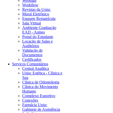
Webmail
Workflow
Revistas da Unisc
Mural Eletrônico
Enquete Rematrícula
Sala Virtual
Ambiente Graduação
EAD - Antigo
Portal do Estudante
Locação de Salas e
Auditórios
Validação de
Documentos
Certificados
Serviços Comunitários
Central Analítica
Unisc Estética - Clínica e
Spa
Clínica de Odontologia
Clínica do Movimento
Humano
Complexo Esportivo
Conexões
Farmácia Unisc
Gabinete de Assistência