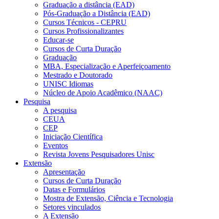
Graduação a distância (EAD)
Pós-Graduação a Distância (EAD)
Cursos Técnicos - CEPRU
Cursos Profissionalizantes
Educar-se
Cursos de Curta Duração
Graduação
MBA, Especialização e Aperfeiçoamento
Mestrado e Doutorado
UNISC Idiomas
Núcleo de Apoio Acadêmico (NAAC)
Pesquisa
A pesquisa
CEUA
CEP
Iniciação Científica
Eventos
Revista Jovens Pesquisadores Unisc
Extensão
Apresentação
Cursos de Curta Duração
Datas e Formulários
Mostra de Extensão, Ciência e Tecnologia
Setores vinculados
A Extensão