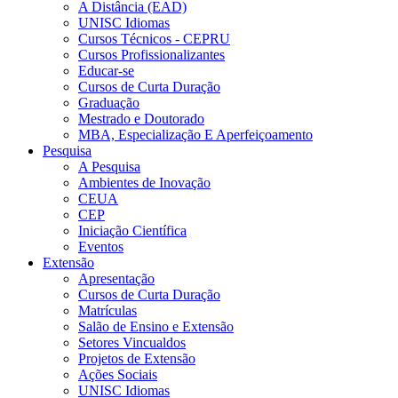
A Distância (EAD)
UNISC Idiomas
Cursos Técnicos - CEPRU
Cursos Profissionalizantes
Educar-se
Cursos de Curta Duração
Graduação
Mestrado e Doutorado
MBA, Especialização E Aperfeiçoamento
Pesquisa
A Pesquisa
Ambientes de Inovação
CEUA
CEP
Iniciação Científica
Eventos
Extensão
Apresentação
Cursos de Curta Duração
Matrículas
Salão de Ensino e Extensão
Setores Vincualdos
Projetos de Extensão
Ações Sociais
UNISC Idiomas