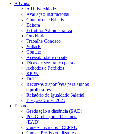
A Unisc
A Universidade
Avaliação Institucional
Concursos e Editais
Editora
Estrutura Administrativa
Ouvidoria
Trabalhe Conosco
VoltarE
Contato
Acessibilidade no site
Dicas de segurança pessoal
Achados e Perdidos
RPPN
DCE
Recursos disponíveis para alunos
e professores
Relatório de Igualdade Salarial
Eleições Unisc 2025
Ensino
Graduação a distância (EAD)
Pós-Graduação a Distância
(EAD)
Cursos Técnicos - CEPRU
Cursos Profissionalizantes