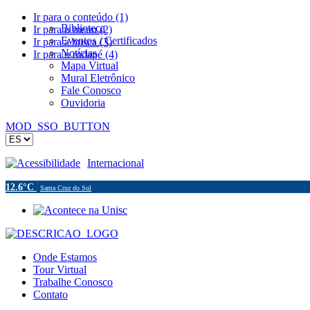
Ir para o conteúdo (1)
Biblioteca
Ir para o menu (2)
Eventos / Certificados
Ir para a busca (3)
Notícias
Ir para o rodapé (4)
Mapa Virtual
Mural Eletrônico
Fale Conosco
Ouvidoria
MOD_SSO_BUTTON
Acessibilidade
Internacional
12.6°C
Santa Cruz do Sul
Onde Estamos
Tour Virtual
Trabalhe Conosco
Contato