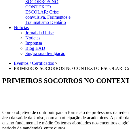
SOCORROS NO
CONTEXTO
ESCOLAR: Crise
convulsiva, Ferimentos e
Traumatismo Dentário
Notícias
Jornal da Unisc
Notícias
Imprensa
Blog EAD
Sugira sua divulgação
Eventos / Certificados
>
PRIMEIROS SOCORROS NO CONTEXTO ESCOLAR: Crise conv
PRIMEIROS SOCORROS NO CONTEXTO ESC
Com o objetivo de contribuir para a formação de professores da rede 
área da saúde da Unisc, com a participação de acadêmicos. A partir d
ensino fundamental e médio.Os temas abordados nos encontros englob
período de pandemia), entre outros.