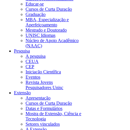
Educar-se
Cursos de Curta Duração
Graduação
MBA, Especialização e
Aperfeiçoamento
Mestrado e Doutorado
UNISC Idiomas
Núcleo de Apoio Acadêmico
(NAAC)
Pesquisa
A pesquisa
CEUA
CEP
Iniciação Científica
Eventos
Revista Jovens
Pesquisadores Unisc
Extensão
Apresentação
Cursos de Curta Duração
Datas e Formulários
Mostra de Extensão, Ciência e
Tecnologia
Setores vinculados
A Extensão