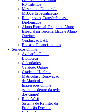
RS Talentos
Mestrado e Doutorado
MBA e Especialização
Reingressos, Transferências e
Diplomados
Aluno Especial, Programa Aluno
Especial na Terceira Idade e Aluno
Ouvinte
Graduação EAD
Bolsas e Financiamentos
Serviços Online
Avaliação Online
Biblioteca
Calendários
Catálogo Online
Grade de Horários
Matriculas / Renovação
de Matriculas
Impressões Online
(somente dentro da rede
dos campi)
Rede Wi-fi
Sistema de Registro da
Produção Docente