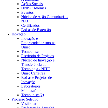
Ações Sociais
UNISC Idiomas
Eventos
Núcleo de Ação Comunitária -
NAC
Certificados
Bolsas de Extensão
Inovação
Inovação e
Empreendedorismo na
Unisc
Tecnounisc
Escritório de Projetos
Núcleo de Inovação e
Transferência de
Tecnologia - NITT
Unisc Carreiras
Bolsas e Projetos de
Inovação
Laboratórios
Multiusuário
Tecnounisc (2)
Processo Seletivo
Vestibular
Professor do Amanhã