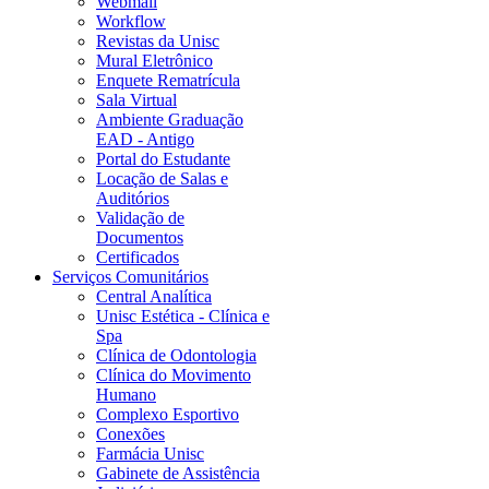
Webmail
Workflow
Revistas da Unisc
Mural Eletrônico
Enquete Rematrícula
Sala Virtual
Ambiente Graduação
EAD - Antigo
Portal do Estudante
Locação de Salas e
Auditórios
Validação de
Documentos
Certificados
Serviços Comunitários
Central Analítica
Unisc Estética - Clínica e
Spa
Clínica de Odontologia
Clínica do Movimento
Humano
Complexo Esportivo
Conexões
Farmácia Unisc
Gabinete de Assistência