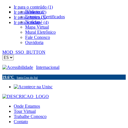
Ir para o conteúdo (1)
Biblioteca
Ir para o menu (2)
Eventos / Certificados
Ir para a busca (3)
Notícias
Ir para o rodapé (4)
Mapa Virtual
Mural Eletrônico
Fale Conosco
Ouvidoria
MOD_SSO_BUTTON
Acessibilidade
Internacional
19.6°C
Santa Cruz do Sul
Onde Estamos
Tour Virtual
Trabalhe Conosco
Contato