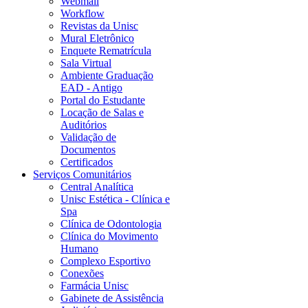
Webmail
Workflow
Revistas da Unisc
Mural Eletrônico
Enquete Rematrícula
Sala Virtual
Ambiente Graduação
EAD - Antigo
Portal do Estudante
Locação de Salas e
Auditórios
Validação de
Documentos
Certificados
Serviços Comunitários
Central Analítica
Unisc Estética - Clínica e
Spa
Clínica de Odontologia
Clínica do Movimento
Humano
Complexo Esportivo
Conexões
Farmácia Unisc
Gabinete de Assistência