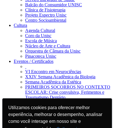
Balcão do Consumidor UNISC
Clínica de Fisioterapia
Projeto Espectro Unisc
Centro Socioambiental
Cultura
Agenda Cultural
Coro da Unisc
Escola de Música
Núcleo de Arte e Cultura
Orquestra de Câmara da Unisc
Pinacoteca Unisc
Eventos / Certificados
VI Encontro em Neurociências
XXIV Semana Acadêmica da Biologia
Semana Acadêmica da Estética
PRIMEIROS SOCORROS NO CONTEXTO
ESCOLAR: Crise convulsiva, Ferimentos e
Traumatismo Dentário
Notícias
Jornal da Unisc
Utilizamos cookies para oferecer melhor
Utilizamos cookies para oferecer melhor
Notícias
experiência, melhorar o desempenho, analisar
experiência, melhorar o desempenho, analisar
Imprensa
como você interage em nosso site e
como você interage em nosso site e
Blog EAD