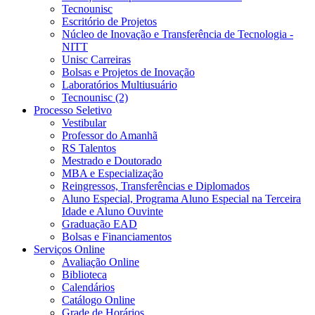
Tecnounisc
Escritório de Projetos
Núcleo de Inovação e Transferência de Tecnologia -
NITT
Unisc Carreiras
Bolsas e Projetos de Inovação
Laboratórios Multiusuário
Tecnounisc (2)
Processo Seletivo
Vestibular
Professor do Amanhã
RS Talentos
Mestrado e Doutorado
MBA e Especialização
Reingressos, Transferências e Diplomados
Aluno Especial, Programa Aluno Especial na Terceira
Idade e Aluno Ouvinte
Graduação EAD
Bolsas e Financiamentos
Serviços Online
Avaliação Online
Biblioteca
Calendários
Catálogo Online
Grade de Horários