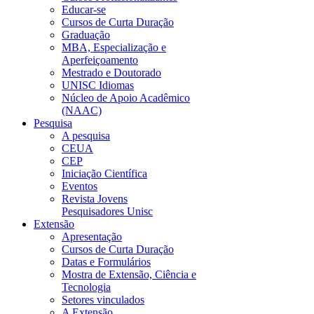
Educar-se
Cursos de Curta Duração
Graduação
MBA, Especialização e
Aperfeiçoamento
Mestrado e Doutorado
UNISC Idiomas
Núcleo de Apoio Acadêmico
(NAAC)
Pesquisa
A pesquisa
CEUA
CEP
Iniciação Científica
Eventos
Revista Jovens
Pesquisadores Unisc
Extensão
Apresentação
Cursos de Curta Duração
Datas e Formulários
Mostra de Extensão, Ciência e
Tecnologia
Setores vinculados
A Extensão