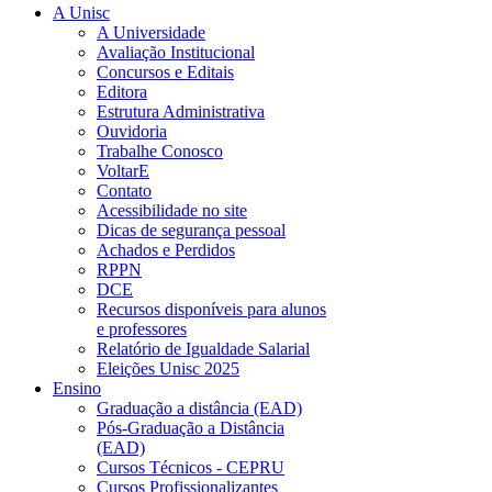
A Unisc
A Universidade
Avaliação Institucional
Concursos e Editais
Editora
Estrutura Administrativa
Ouvidoria
Trabalhe Conosco
VoltarE
Contato
Acessibilidade no site
Dicas de segurança pessoal
Achados e Perdidos
RPPN
DCE
Recursos disponíveis para alunos
e professores
Relatório de Igualdade Salarial
Eleições Unisc 2025
Ensino
Graduação a distância (EAD)
Pós-Graduação a Distância
(EAD)
Cursos Técnicos - CEPRU
Cursos Profissionalizantes