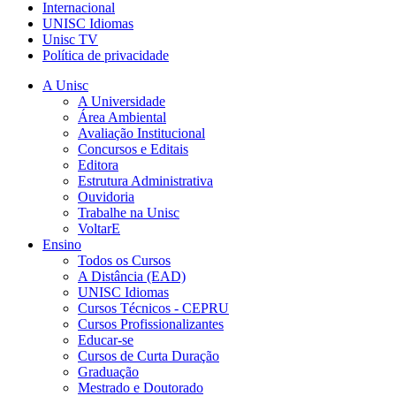
Internacional
UNISC Idiomas
Unisc TV
Política de privacidade
A Unisc
A Universidade
Área Ambiental
Avaliação Institucional
Concursos e Editais
Editora
Estrutura Administrativa
Ouvidoria
Trabalhe na Unisc
VoltarE
Ensino
Todos os Cursos
A Distância (EAD)
UNISC Idiomas
Cursos Técnicos - CEPRU
Cursos Profissionalizantes
Educar-se
Cursos de Curta Duração
Graduação
Mestrado e Doutorado