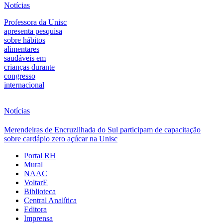
Notícias
Professora da Unisc
apresenta pesquisa
sobre hábitos
alimentares
saudáveis em
crianças durante
congresso
internacional
Notícias
Merendeiras de Encruzilhada do Sul participam de capacitação
sobre cardápio zero açúcar na Unisc
Portal RH
Mural
NAAC
VoltarE
Biblioteca
Central Analítica
Editora
Imprensa