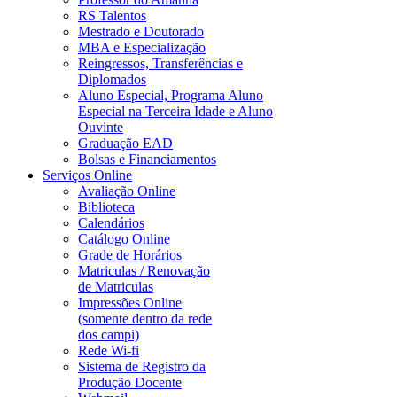
RS Talentos
Mestrado e Doutorado
MBA e Especialização
Reingressos, Transferências e
Diplomados
Aluno Especial, Programa Aluno
Especial na Terceira Idade e Aluno
Ouvinte
Graduação EAD
Bolsas e Financiamentos
Serviços Online
Avaliação Online
Biblioteca
Calendários
Catálogo Online
Grade de Horários
Matriculas / Renovação
de Matriculas
Impressões Online
(somente dentro da rede
dos campi)
Rede Wi-fi
Sistema de Registro da
Produção Docente