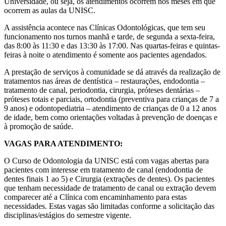
Universidade, ou seja, os atendimentos ocorrem nos meses em que
ocorrem as aulas da UNISC.
A assistência acontece nas Clínicas Odontológicas, que tem seu
funcionamento nos turnos manhã e tarde, de segunda a sexta-feira,
das 8:00 às 11:30 e das 13:30 às 17:00. Nas quartas-feiras e quintas-
feiras à noite o atendimento é somente aos pacientes agendados.
A prestação de serviços à comunidade se dá através da realização de
tratamentos nas áreas de dentística – restaurações, endodontia –
tratamento de canal, periodontia, cirurgia, próteses dentárias –
próteses totais e parciais, ortodontia (preventiva para crianças de 7 a
9 anos) e odontopediatria – atendimento de crianças de 0 a 12 anos
de idade, bem como orientações voltadas à prevenção de doenças e
à promoção de saúde.
VAGAS PARA ATENDIMENTO:
O Curso de Odontologia da UNISC está com vagas abertas para
pacientes com interesse em tratamento de canal (endodontia de
dentes finais 1 ao 5) e Cirurgia (extrações de dentes). Os pacientes
que tenham necessidade de tratamento de canal ou extração devem
comparecer até a Clínica com encaminhamento para estas
necessidades. Estas vagas são limitadas conforme a solicitação das
disciplinas/estágios do semestre vigente.