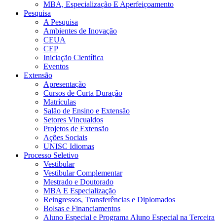
MBA, Especialização E Aperfeiçoamento
Pesquisa
A Pesquisa
Ambientes de Inovação
CEUA
CEP
Iniciação Científica
Eventos
Extensão
Apresentação
Cursos de Curta Duração
Matrículas
Salão de Ensino e Extensão
Setores Vincualdos
Projetos de Extensão
Ações Sociais
UNISC Idiomas
Processo Seletivo
Vestibular
Vestibular Complementar
Mestrado e Doutorado
MBA E Especialização
Reingressos, Transferências e Diplomados
Bolsas e Financiamentos
Aluno Especial e Programa Aluno Especial na Terceira