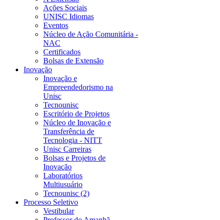
Ações Sociais
UNISC Idiomas
Eventos
Núcleo de Ação Comunitária -
NAC
Certificados
Bolsas de Extensão
Inovação
Inovação e
Empreendedorismo na
Unisc
Tecnounisc
Escritório de Projetos
Núcleo de Inovação e
Transferência de
Tecnologia - NITT
Unisc Carreiras
Bolsas e Projetos de
Inovação
Laboratórios
Multiusuário
Tecnounisc (2)
Processo Seletivo
Vestibular
Professor do Amanhã